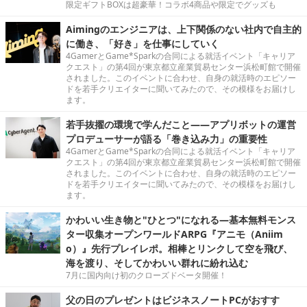
限定ギフトBOXは超豪華！コラボ4商品や限定でグッズも
Aimingのエンジニアは、上下関係のない社内で自主的
に働き、「好き」を仕事にしていく
4GamerとGame*Sparkの合同による就活イベント「キャリア
クエスト」の第4回が東京都立産業貿易センター浜松町館で開催
されました。このイベントに合わせ、自身の就活時のエピソー
ドを若手クリエイターに聞いてみたので、その模様をお届けし
ます。
若手抜擢の環境で学んだこと――アプリボットの運営
プロデューサーが語る「巻き込み力」の重要性
4GamerとGame*Sparkの合同による就活イベント「キャリア
クエスト」の第4回が東京都立産業貿易センター浜松町館で開催
されました。このイベントに合わせ、自身の就活時のエピソー
ドを若手クリエイターに聞いてみたので、その模様をお届けし
ます。
かわいい生き物と"ひとつ"になれる―基本無料モンス
ター収集オープンワールドARPG『アニモ（Aniim
o）』先行プレイレポ。相棒とリンクして空を飛び、
海を渡り、そしてかわいい群れに紛れ込む
7月に国内向け初のクローズドベータ開催！
父の日のプレゼントはビジネスノートPCがおすす