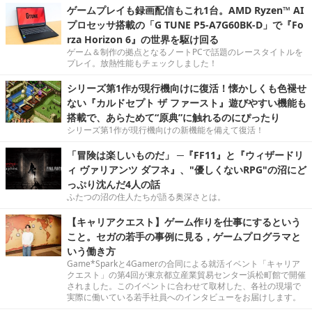
ゲームプレイも録画配信もこれ1台。AMD Ryzen™ AI
プロセッサ搭載の「G TUNE P5-A7G60BK-D」で『Fo
rza Horizon 6』の世界を駆け回る
ゲーム＆制作の拠点となるノートPCで話題のレースタイトルを
プレイ。放熱性能もチェックしました！
シリーズ第1作が現行機向けに復活！懐かしくも色褪せ
ない『カルドセプト ザ ファースト』遊びやすい機能も
搭載で、あらためて“原典”に触れるのにぴったり
シリーズ第1作が現行機向けの新機能を備えて復活！
「冒険は楽しいものだ」 ─『FF11』と『ウィザードリ
ィ ヴァリアンツ ダフネ』、"優しくないRPG"の沼にど
っぷり沈んだ4人の話
ふたつの沼の住人たちが語る奥深さとは。
【キャリアクエスト】ゲーム作りを仕事にするという
こと。セガの若手の事例に見る，ゲームプログラマと
いう働き方
Game*Sparkと4Gamerの合同による就活イベント「キャリア
クエスト」の第4回が東京都立産業貿易センター浜松町館で開催
されました。このイベントに合わせて取材した、各社の現場で
実際に働いている若手社員へのインタビューをお届けします。