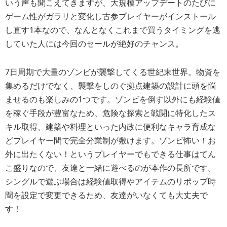
いう声も聞こえてきますが、大規模アップデートのたびに
ゲーム性がガラリと変化し古参プレイヤーがインストール
し直す1本なので、なんとなくこれまで買うタイミングを逃
していた人には今回のセールが絶好のチャンス。
7日周期で大量のゾンビが襲撃してくる世紀末世界。物資を
集めるだけでなく、襲撃をしのぐ拠点建築の設計に頭を悩
ませるのも楽しみの1つです。ゾンビを倒す以外にも経験値
を稼ぐ手段が豊富なため、危険な探索と戦闘に特化したス
キル取得、建築や料理といった内政に便利なキャラ育成な
どプレイヤー間で完全分業制が敷けます。ゾンビ怖い！お
外に出たくない！というプレイヤーでもできる仕事はてん
こ盛りなので、友達と一緒に遊べるのが本作の長所です。
シングルで遊ぶ場合は経験値取得やアイテムのリポップ時
間を設定で変更できるため、友達がいなくても大丈夫で
す！