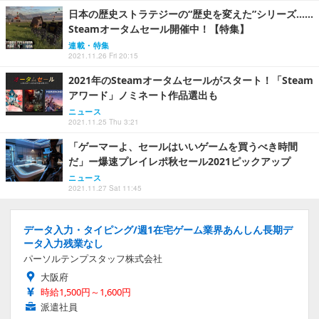
日本の歴史ストラテジーの“歴史を変えた”シリーズ……
Steamオータムセール開催中！【特集】
連載・特集
2021.11.26 Fri 20:15
2021年のSteamオータムセールがスタート！「Steam
アワード」ノミネート作品選出も
ニュース
2021.11.25 Thu 3:21
「ゲーマーよ、セールはいいゲームを買うべき時間
だ」ー爆速プレイレポ秋セール2021ピックアップ
ニュース
2021.11.27 Sat 11:45
データ入力・タイピング/週1在宅ゲーム業界あんしん長期デ
ータ入力残業なし
パーソルテンプスタッフ株式会社
大阪府
時給1,500円～1,600円
派遣社員