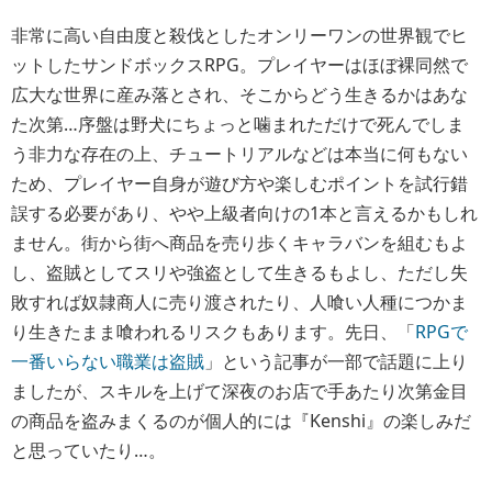
非常に高い自由度と殺伐としたオンリーワンの世界観でヒ
ットしたサンドボックスRPG。プレイヤーはほぼ裸同然で
広大な世界に産み落とされ、そこからどう生きるかはあな
た次第…序盤は野犬にちょっと噛まれただけで死んでしま
う非力な存在の上、チュートリアルなどは本当に何もない
ため、プレイヤー自身が遊び方や楽しむポイントを試行錯
誤する必要があり、やや上級者向けの1本と言えるかもしれ
ません。街から街へ商品を売り歩くキャラバンを組むもよ
し、盗賊としてスリや強盗として生きるもよし、ただし失
敗すれば奴隷商人に売り渡されたり、人喰い人種につかま
り生きたまま喰われるリスクもあります。先日、「
RPGで
一番いらない職業は盗賊
」という記事が一部で話題に上り
ましたが、スキルを上げて深夜のお店で手あたり次第金目
の商品を盗みまくるのが個人的には『Kenshi』の楽しみだ
と思っていたり…。