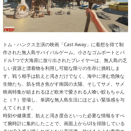
トム・ハンクス主演の映画「Cast Away」に着想を得て制
作された無人島サバイバルゲーム。小さなゴムボートとパ
ドル1つで大海原に放り出されたプレイヤーは、無人島の乏
しい資源と漂着物を利用し可能な限りの生存に挑戦しま
す。戦う相手は飢えと渇きだけでなく、海中に潜む危険な
生物たち、肌を焼き焦がす南国の太陽、そしてサメ。サメ
映画特集が組まれるほど欧米で愛される人喰い鮫もちゃん
と（？）登場し、単調な無人島生活にほどよい緊張感を与
えてくれます。
時刻や健康度、飢えと渇き度合といった必要な情報をすべ
て腕時計に集約したことで、画面上からUIを排除している