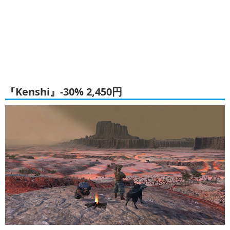
『Kenshi』-30% 2,450円