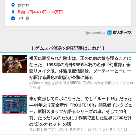
東京都
月給32万4,400円～60万円
正社員
Sponsored by
！ゲムスパ渾身のPR記事はこれだ！
祖国に裏切られた騎士は、王の仇敵の娘を護ることに
なった―1998年の海外SRPG不朽の名作『幻世録』全
面リメイク版、体験版配信開始。ダーティーヒーロー
が駆ける異色の戦記が令和に蘇る
約30年の歴史を誇る海外SRPGの不朽の名作が全面リメイクされ
て登場！
車が変形してロボになった、でも『ルート16』だった
―41年ぶり完全新作『ROUTE16R』開発者インタビュ
ー。新旧スタッフが語るシリーズの魂。そして41年
前、たった1人のために手作業で直した世界に1本だけ
の“幻のカセット”の話
長い時を経て受け継がれる過去と、新たに生まれるものとは。