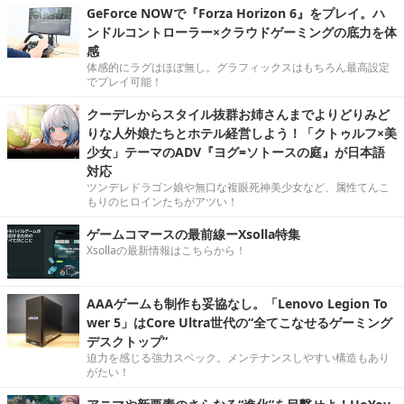
GeForce NOWで『Forza Horizon 6』をプレイ。ハ
ンドルコントローラー×クラウドゲーミングの底力を体
感
体感的にラグはほぼ無し。グラフィックスはもちろん最高設定
でプレイ可能！
クーデレからスタイル抜群お姉さんまでよりどりみど
りな人外娘たちとホテル経営しよう！「クトゥルフ×美
少女」テーマのADV『ヨグ=ソトースの庭』が日本語
対応
ツンデレドラゴン娘や無口な複眼死神美少女など、属性てんこ
もりのヒロインたちがアツい！
ゲームコマースの最前線ーXsolla特集
Xsollaの最新情報はこちらから！
AAAゲームも制作も妥協なし。「Lenovo Legion To
wer 5」はCore Ultra世代の“全てこなせるゲーミング
デスクトップ”
迫力を感じる強力スペック。メンテナンスしやすい構造もあり
がたい！