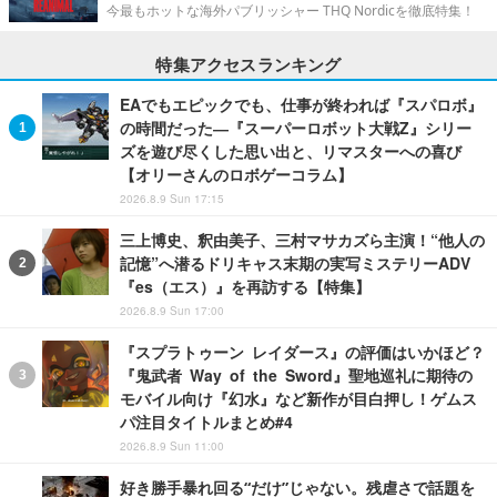
今最もホットな海外パブリッシャー THQ Nordicを徹底特集！
特集アクセスランキング
EAでもエピックでも、仕事が終われば『スパロボ』
の時間だった―『スーパーロボット大戦Z』シリー
ズを遊び尽くした思い出と、リマスターへの喜び
【オリーさんのロボゲーコラム】
2026.8.9 Sun 17:15
三上博史、釈由美子、三村マサカズら主演！“他人の
記憶”へ潜るドリキャス末期の実写ミステリーADV
『es（エス）』を再訪する【特集】
2026.8.9 Sun 17:00
『スプラトゥーン レイダース』の評価はいかほど？
『鬼武者 Way of the Sword』聖地巡礼に期待の
モバイル向け『幻水』など新作が目白押し！ゲムス
パ注目タイトルまとめ#4
2026.8.9 Sun 11:00
好き勝手暴れ回る“だけ”じゃない。残虐さで話題を