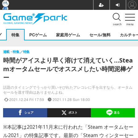
search
menu
グ
特集
PCゲーム
家庭用ゲーム
セール/無料
カルチャ
連載・特集
特集
時間がアイスより早く溶けて消えていく…Stea
mオータムセールでオススメしたい時間泥棒ゲ
ー
話題のタイミングでうっかり買いそびれたアレコレに手を出すなら、オータム
セールを逃す理由はありませんよね。
2021.12.24 Fri 17:59
2021.11.28 Sun 18:00
シェア
ポスト
送る
※本記事は2021年11月末に行われた「Steam オータムセー
ル2021」の特集記事です。最新の「Steam ウィンターセー