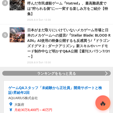
呼んだ市民虐殺ゲーム『Hatred』、最高難易度で
は“狩られる側”に―一変する楽しみ方をご紹介【特
集】
2026.8.9 Sun 12:30
日本がまだ取りにいけていないメカゲーム市場と日
本のメカゲームへの提言/『Stellar Blade: BLOOD R
AIN』AI使用の映像公開するも反感買う/『ドラゴン
ズドグマ 2：ダークアリズン』新スキルやハードモ
ード制作中など明かすQ&A公開【週刊スパラン7/31
～】
2026.8.9 Sun 15:00
ランキングをもっと見る
ゲームQAスタッフ「未経験から正社員」開発サポートと検
証/昇給年2回
AQUARIUS株式会社
大阪府
月給30万8,400円～40万円