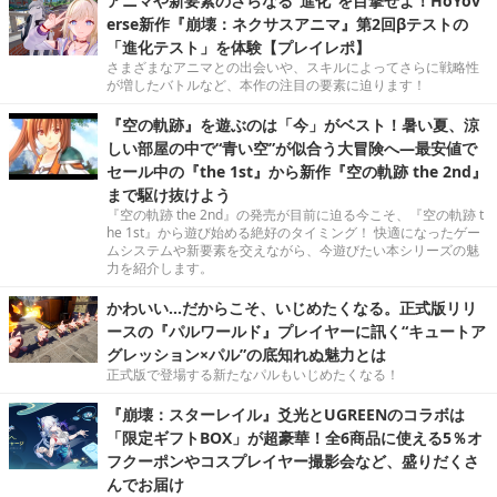
アニマや新要素のさらなる“進化”を目撃せよ！HoYov
erse新作『崩壊：ネクサスアニマ』第2回βテストの
「進化テスト」を体験【プレイレポ】
さまざまなアニマとの出会いや、スキルによってさらに戦略性
が増したバトルなど、本作の注目の要素に迫ります！
『空の軌跡』を遊ぶのは「今」がベスト！暑い夏、涼
しい部屋の中で“青い空”が似合う大冒険へ―最安値で
セール中の『the 1st』から新作『空の軌跡 the 2nd』
まで駆け抜けよう
『空の軌跡 the 2nd』の発売が目前に迫る今こそ、『空の軌跡 t
he 1st』から遊び始める絶好のタイミング！ 快適になったゲー
ムシステムや新要素を交えながら、今遊びたい本シリーズの魅
力を紹介します。
かわいい…だからこそ、いじめたくなる。正式版リリ
ースの『パルワールド』プレイヤーに訊く“キュートア
グレッション×パル”の底知れぬ魅力とは
正式版で登場する新たなパルもいじめたくなる！
『崩壊：スターレイル』爻光とUGREENのコラボは
「限定ギフトBOX」が超豪華！全6商品に使える5％オ
フクーポンやコスプレイヤー撮影会など、盛りだくさ
んでお届け