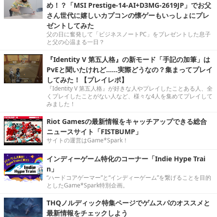
め！？「MSI Prestige-14-AI+D3MG-2619JP」でお父
さん世代に嬉しいカプコンの懐ゲーもいっしょにプレ
ゼントしてみた
父の日に奮発して「ビジネスノートPC」をプレゼントした息子
と父の心温まる一日？
『Identity V 第五人格』の新モード「手記の加筆」は
PvEと聞いたけれど……実際どうなの？集まってプレイ
してみた！【プレイレポ】
『Identity V 第五人格』が好きな人やプレイしたことある人、全
くプレイしたことがない人など、様々な4人を集めてプレイして
みました！
Riot Gamesの最新情報をキャッチアップできる総合
ニュースサイト「FISTBUMP」
サイトの運営はGame*Spark！
インディーゲーム特化のコーナー「Indie Hype Trai
n」
“ハードコアゲーマー”と“インディーゲーム”を繋げることを目的
としたGame*Spark特別企画。
THQノルディック特集ページでゲムスパのオススメと
最新情報をチェックしよう