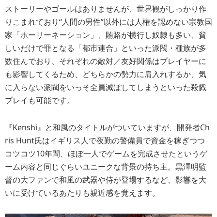
ストーリーやゴールはありませんが、世界観がしっかり作
りこまれており“人間の男性”以外には人権を認めない宗教国
家「ホーリーネーション」、賄賂が横行し奴隷も多い、貧
しいだけで罪となる「都市連合」といった派閥・種族が多
数住んでおり、それぞれの敵対／友好関係はプレイヤーに
も影響してくるため、どちらかの勢力に肩入れするか、気
に入らない派閥をいっそ全員滅ぼしてしまうといった殺戮
プレイも可能です。
『Kenshi』と和風のタイトルがついていますが、開発者Ch
ris Hunt氏はイギリス人で夜勤の警備員で資金を稼ぎつつ
コツコツ10年間、ほぼ一人でゲームを完成させたというゲ
ーム内容と同じぐらいユニークな背景の持ち主。黒澤明監
督の大ファンで和風の武器や侍が登場するなど、影響を大
いに受けているあたりも親近感を覚えます。