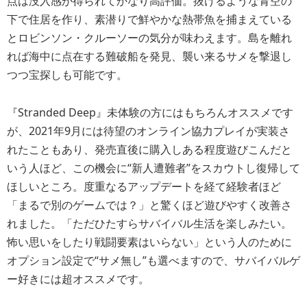
点は没入感が得られてかなり高評価。抜けるような青空の
下で住居を作り、素潜りで鮮やかな熱帯魚を捕まえている
とロビンソン・クルーソーの気分が味わえます。島を離れ
れば海中に点在する難破船を発見、襲い来るサメを撃退し
つつ宝探しも可能です。
『Stranded Deep』未体験の方にはもちろんオススメです
が、2021年9月には待望のオンライン協力プレイが実装さ
れたこともあり、発売直後に購入しある程度遊びこんだと
いう人ほど、この機会に“新人遭難者”をスカウトし復帰して
ほしいところ。度重なるアップデートを経て経験者ほど
「まるで別のゲームでは？」と驚くほど遊びやすく改善さ
れました。「ただひたすらサバイバル生活を楽しみたい。
怖い思いをしたり戦闘要素はいらない」という人のために
オプション設定で“サメ無し”も選べますので、サバイバルゲ
ー好きには超オススメです。