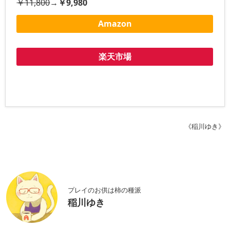
￥11,800
→
￥9,980
Amazon
楽天市場
《稲川ゆき》
プレイのお供は柿の種派
稲川ゆき