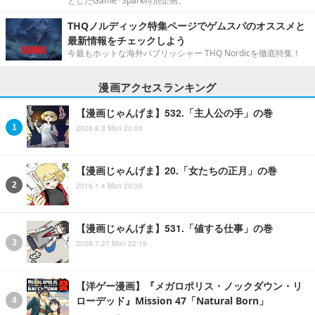
としたGame*Spark特別企画。
THQノルディック特集ページでゲムスパのオススメと
最新情報をチェックしよう
今最もホットな海外パブリッシャー THQ Nordicを徹底特集！
漫画アクセスランキング
【漫画じゃんげま】532.「主人公の手」の巻
2026.8.3 Mon 20:00
【漫画じゃんげま】20.「女たちの正月」の巻
2016.1.4 Mon 20:30
【漫画じゃんげま】531.「値する仕事」の巻
2026.7.27 Mon 22:15
【洋ゲー漫画】『メガロポリス・ノックダウン・リ
ローデッド』Mission 47「Natural Born」