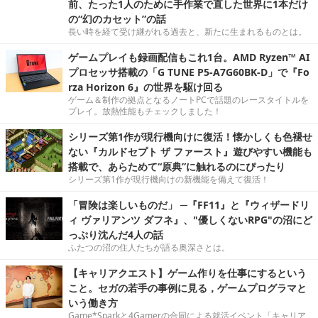
前、たった1人のために手作業で直した世界に1本だけ
の“幻のカセット”の話
長い時を経て受け継がれる過去と、新たに生まれるものとは。
ゲームプレイも録画配信もこれ1台。AMD Ryzen™ AI
プロセッサ搭載の「G TUNE P5-A7G60BK-D」で『Fo
rza Horizon 6』の世界を駆け回る
ゲーム＆制作の拠点となるノートPCで話題のレースタイトルを
プレイ。放熱性能もチェックしました！
シリーズ第1作が現行機向けに復活！懐かしくも色褪せ
ない『カルドセプト ザ ファースト』遊びやすい機能も
搭載で、あらためて“原典”に触れるのにぴったり
シリーズ第1作が現行機向けの新機能を備えて復活！
「冒険は楽しいものだ」 ─『FF11』と『ウィザードリ
ィ ヴァリアンツ ダフネ』、"優しくないRPG"の沼にど
っぷり沈んだ4人の話
ふたつの沼の住人たちが語る奥深さとは。
【キャリアクエスト】ゲーム作りを仕事にするという
こと。セガの若手の事例に見る，ゲームプログラマと
いう働き方
Game*Sparkと4Gamerの合同による就活イベント「キャリア