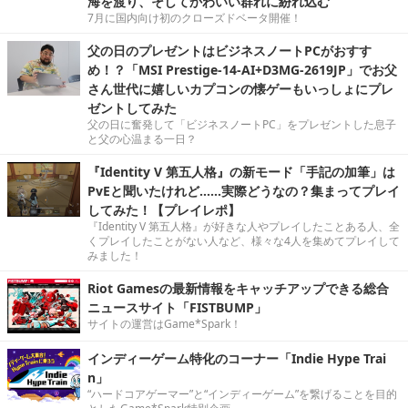
海を渡り、そしてかわいい群れに紛れ込む
7月に国内向け初のクローズドベータ開催！
父の日のプレゼントはビジネスノートPCがおすす
め！？「MSI Prestige-14-AI+D3MG-2619JP」でお父
さん世代に嬉しいカプコンの懐ゲーもいっしょにプレ
ゼントしてみた
父の日に奮発して「ビジネスノートPC」をプレゼントした息子
と父の心温まる一日？
『Identity V 第五人格』の新モード「手記の加筆」は
PvEと聞いたけれど……実際どうなの？集まってプレイ
してみた！【プレイレポ】
『Identity V 第五人格』が好きな人やプレイしたことある人、全
くプレイしたことがない人など、様々な4人を集めてプレイして
みました！
Riot Gamesの最新情報をキャッチアップできる総合
ニュースサイト「FISTBUMP」
サイトの運営はGame*Spark！
インディーゲーム特化のコーナー「Indie Hype Trai
n」
“ハードコアゲーマー”と“インディーゲーム”を繋げることを目的