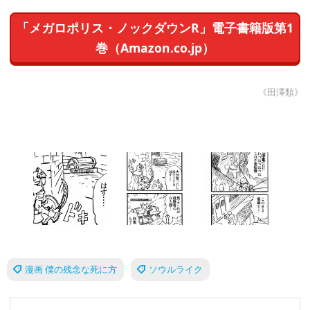
「メガロポリス・ノックダウンR」電子書籍版第1
巻（Amazon.co.jp）
《田澤類》
漫画 僕の残念な死に方
ソウルライク