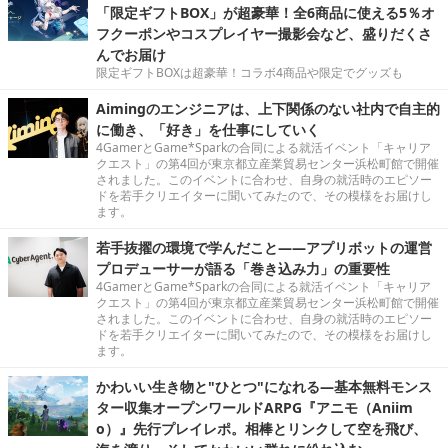
「限定ギフトBOX」が超豪華！全6商品に使える5％オ
フクーポンやコスプレイヤー撮影会など、盛りだくさ
んでお届け
限定ギフトBOXは超豪華！コラボ4商品や限定でグッズも
Aimingのエンジニアは、上下関係のない社内で自主的
に働き、「好き」を仕事にしていく
4GamerとGame*Sparkの合同による就活イベント「キャリア
クエスト」の第4回が東京都立産業貿易センター浜松町館で開催
されました。このイベントに合わせ、自身の就活時のエピソー
ドを若手クリエイターに聞いてみたので、その模様をお届けし
ます。
若手抜擢の環境で学んだこと――アプリボットの運営
プロデューサーが語る「巻き込み力」の重要性
4GamerとGame*Sparkの合同による就活イベント「キャリア
クエスト」の第4回が東京都立産業貿易センター浜松町館で開催
されました。このイベントに合わせ、自身の就活時のエピソー
ドを若手クリエイターに聞いてみたので、その模様をお届けし
ます。
かわいい生き物と"ひとつ"になれる―基本無料モンス
ター収集オープンワールドARPG『アニモ（Aniim
o）』先行プレイレポ。相棒とリンクして空を飛び、