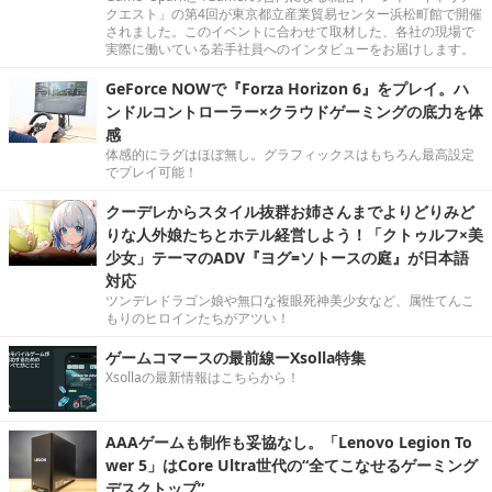
クエスト」の第4回が東京都立産業貿易センター浜松町館で開催
されました。このイベントに合わせて取材した、各社の現場で
実際に働いている若手社員へのインタビューをお届けします。
GeForce NOWで『Forza Horizon 6』をプレイ。ハ
ンドルコントローラー×クラウドゲーミングの底力を体
感
体感的にラグはほぼ無し。グラフィックスはもちろん最高設定
でプレイ可能！
クーデレからスタイル抜群お姉さんまでよりどりみど
りな人外娘たちとホテル経営しよう！「クトゥルフ×美
少女」テーマのADV『ヨグ=ソトースの庭』が日本語
対応
ツンデレドラゴン娘や無口な複眼死神美少女など、属性てんこ
もりのヒロインたちがアツい！
ゲームコマースの最前線ーXsolla特集
Xsollaの最新情報はこちらから！
AAAゲームも制作も妥協なし。「Lenovo Legion To
wer 5」はCore Ultra世代の“全てこなせるゲーミング
デスクトップ”