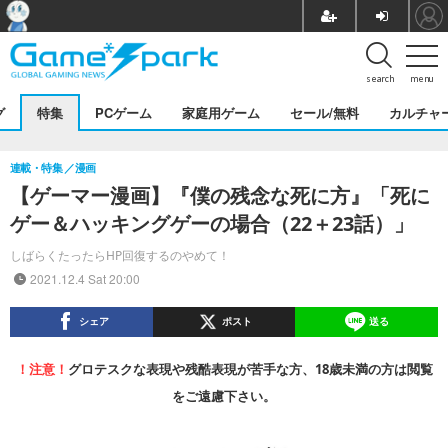
search
menu
グ
特集
PCゲーム
家庭用ゲーム
セール/無料
カルチャ
連載・特集
漫画
【ゲーマー漫画】『僕の残念な死に方』「死に
ゲー＆ハッキングゲーの場合（22＋23話）」
しばらくたったらHP回復するのやめて！
2021.12.4 Sat 20:00
シェア
ポスト
送る
！注意！
グロテスクな表現や残酷表現が苦手な方、18歳未満の方は閲覧
をご遠慮下さい。