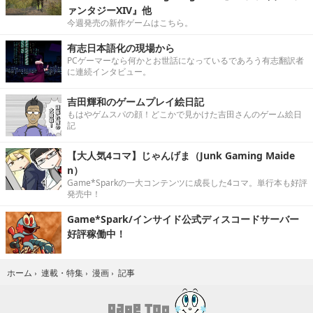
ァンタジーXIV』他
今週発売の新作ゲームはこちら。
有志日本語化の現場から
PCゲーマーなら何かとお世話になっているであろう有志翻訳者
に連続インタビュー。
吉田輝和のゲームプレイ絵日記
もはやゲムスパの顔！どこかで見かけた吉田さんのゲーム絵日
記
【大人気4コマ】じゃんげま（Junk Gaming Maide
n）
Game*Sparkの一大コンテンツに成長した4コマ。単行本も好評
発売中！
Game*Spark/インサイド公式ディスコードサーバー
好評稼働中！
記事
ホーム
›
連載・特集
›
漫画
›