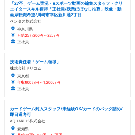
「27卒」ゲーム実況・eスポーツ動画の編集スタッフ・クリ
エイタースキル習得「正社員/残業ほぼなし推奨」映像・動
画系転職希望/川崎市幸区新川通2丁目
ベンタス株式会社
神奈川県
月給25万300円～32万円
正社員
技術責任者「ゲーム領域」
株式会社ドリコム
東京都
年収900万円～1,200万円
正社員
カードゲーム封入スタッフ/未経験OK/カードのパック詰め/
即日選考可
AQUARIUS株式会社
愛知県
月給31万9,400円～45万円