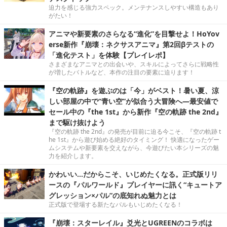
迫力を感じる強力スペック。メンテナンスしやすい構造もあり
がたい！
アニマや新要素のさらなる“進化”を目撃せよ！HoYov
erse新作『崩壊：ネクサスアニマ』第2回βテストの
「進化テスト」を体験【プレイレポ】
さまざまなアニマとの出会いや、スキルによってさらに戦略性
が増したバトルなど、本作の注目の要素に迫ります！
『空の軌跡』を遊ぶのは「今」がベスト！暑い夏、涼
しい部屋の中で“青い空”が似合う大冒険へ―最安値で
セール中の『the 1st』から新作『空の軌跡 the 2nd』
まで駆け抜けよう
『空の軌跡 the 2nd』の発売が目前に迫る今こそ、『空の軌跡 t
he 1st』から遊び始める絶好のタイミング！ 快適になったゲー
ムシステムや新要素を交えながら、今遊びたい本シリーズの魅
力を紹介します。
かわいい…だからこそ、いじめたくなる。正式版リリ
ースの『パルワールド』プレイヤーに訊く“キュートア
グレッション×パル”の底知れぬ魅力とは
正式版で登場する新たなパルもいじめたくなる！
『崩壊：スターレイル』爻光とUGREENのコラボは