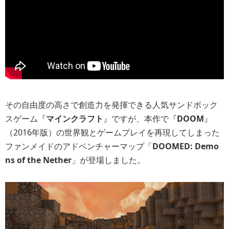
その自由度の高さで創造力を発揮できる人気サンドボック
スゲーム『
マインクラフト
』ですが、本作で『
DOOM
』
（2016年版）の世界観とゲームプレイを再現してしまった
ファンメイドのアドベンチャーマップ「
DOOMED: Demo
ns of the Nether
」が登場しました。