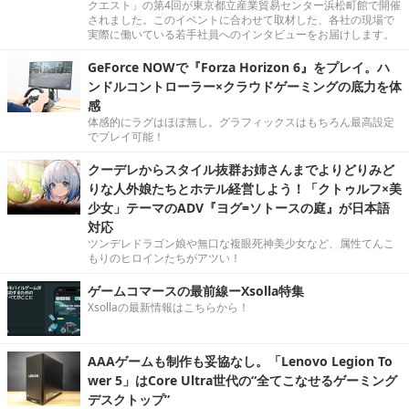
クエスト」の第4回が東京都立産業貿易センター浜松町館で開催
されました。このイベントに合わせて取材した、各社の現場で
実際に働いている若手社員へのインタビューをお届けします。
GeForce NOWで『Forza Horizon 6』をプレイ。ハ
ンドルコントローラー×クラウドゲーミングの底力を体
感
体感的にラグはほぼ無し。グラフィックスはもちろん最高設定
でプレイ可能！
クーデレからスタイル抜群お姉さんまでよりどりみど
りな人外娘たちとホテル経営しよう！「クトゥルフ×美
少女」テーマのADV『ヨグ=ソトースの庭』が日本語
対応
ツンデレドラゴン娘や無口な複眼死神美少女など、属性てんこ
もりのヒロインたちがアツい！
ゲームコマースの最前線ーXsolla特集
Xsollaの最新情報はこちらから！
AAAゲームも制作も妥協なし。「Lenovo Legion To
wer 5」はCore Ultra世代の“全てこなせるゲーミング
デスクトップ”