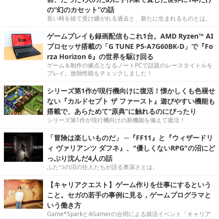
の“幻のカセット”の話
長い時を経て受け継がれる過去と、新たに生まれるものとは。
ゲームプレイも録画配信もこれ1台。AMD Ryzen™ AI
プロセッサ搭載の「G TUNE P5-A7G60BK-D」で『Fo
rza Horizon 6』の世界を駆け回る
ゲーム＆制作の拠点となるノートPCで話題のレースタイトルを
プレイ。放熱性能もチェックしました！
シリーズ第1作が現行機向けに復活！懐かしくも色褪せ
ない『カルドセプト ザ ファースト』遊びやすい機能も
搭載で、あらためて“原典”に触れるのにぴったり
シリーズ第1作が現行機向けの新機能を備えて復活！
「冒険は楽しいものだ」 ─『FF11』と『ウィザードリ
ィ ヴァリアンツ ダフネ』、"優しくないRPG"の沼にど
っぷり沈んだ4人の話
ふたつの沼の住人たちが語る奥深さとは。
【キャリアクエスト】ゲーム作りを仕事にするという
こと。セガの若手の事例に見る，ゲームプログラマと
いう働き方
Game*Sparkと4Gamerの合同による就活イベント「キャリア