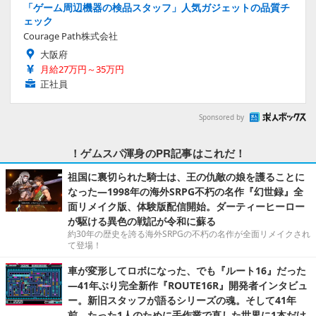
「ゲーム周辺機器の検品スタッフ」人気ガジェットの品質チ
ェック
Courage Path株式会社
大阪府
月給27万円～35万円
正社員
Sponsored by
！ゲムスパ渾身のPR記事はこれだ！
祖国に裏切られた騎士は、王の仇敵の娘を護ることに
なった―1998年の海外SRPG不朽の名作『幻世録』全
面リメイク版、体験版配信開始。ダーティーヒーロー
が駆ける異色の戦記が令和に蘇る
約30年の歴史を誇る海外SRPGの不朽の名作が全面リメイクされ
て登場！
車が変形してロボになった、でも『ルート16』だった
―41年ぶり完全新作『ROUTE16R』開発者インタビュ
ー。新旧スタッフが語るシリーズの魂。そして41年
前、たった1人のために手作業で直した世界に1本だけ