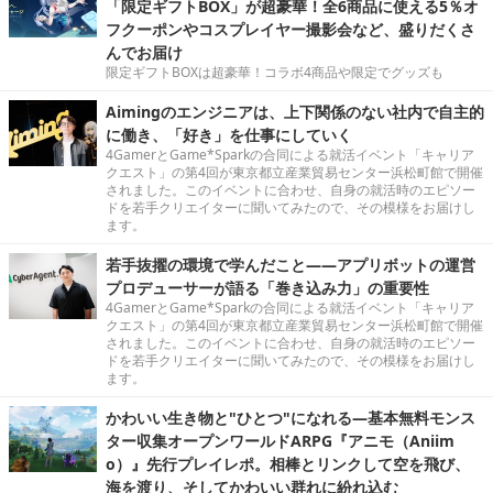
「限定ギフトBOX」が超豪華！全6商品に使える5％オ
フクーポンやコスプレイヤー撮影会など、盛りだくさ
んでお届け
限定ギフトBOXは超豪華！コラボ4商品や限定でグッズも
Aimingのエンジニアは、上下関係のない社内で自主的
に働き、「好き」を仕事にしていく
4GamerとGame*Sparkの合同による就活イベント「キャリア
クエスト」の第4回が東京都立産業貿易センター浜松町館で開催
されました。このイベントに合わせ、自身の就活時のエピソー
ドを若手クリエイターに聞いてみたので、その模様をお届けし
ます。
若手抜擢の環境で学んだこと――アプリボットの運営
プロデューサーが語る「巻き込み力」の重要性
4GamerとGame*Sparkの合同による就活イベント「キャリア
クエスト」の第4回が東京都立産業貿易センター浜松町館で開催
されました。このイベントに合わせ、自身の就活時のエピソー
ドを若手クリエイターに聞いてみたので、その模様をお届けし
ます。
かわいい生き物と"ひとつ"になれる―基本無料モンス
ター収集オープンワールドARPG『アニモ（Aniim
o）』先行プレイレポ。相棒とリンクして空を飛び、
海を渡り、そしてかわいい群れに紛れ込む