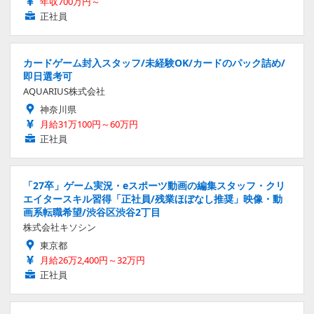
年収700万円～
正社員
カードゲーム封入スタッフ/未経験OK/カードのパック詰め/
即日選考可
AQUARIUS株式会社
神奈川県
月給31万100円～60万円
正社員
「27卒」ゲーム実況・eスポーツ動画の編集スタッフ・クリ
エイタースキル習得「正社員/残業ほぼなし推奨」映像・動
画系転職希望/渋谷区渋谷2丁目
株式会社キソシン
東京都
月給26万2,400円～32万円
正社員