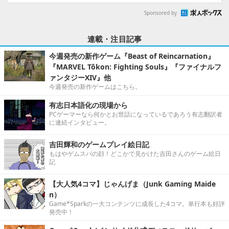
Sponsored by
連載・注目記事
今週発売の新作ゲーム『Beast of Reincarnation』
『MARVEL Tōkon: Fighting Souls』『ファイナルフ
ァンタジーXIV』他
今週発売の新作ゲームはこちら。
有志日本語化の現場から
PCゲーマーなら何かとお世話になっているであろう有志翻訳者
に連続インタビュー。
吉田輝和のゲームプレイ絵日記
もはやゲムスパの顔！どこかで見かけた吉田さんのゲーム絵日
記
【大人気4コマ】じゃんげま（Junk Gaming Maide
n）
Game*Sparkの一大コンテンツに成長した4コマ。単行本も好評
発売中！