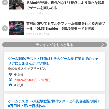
るModが登場。現代的なTPS視点により新たな印象
でゲームを楽しめる
2026.7.27 Mon 14:01
非対応GPUでもマルチフレーム生成を行える外部ツ
ール「DLSS Enabler」5倍/6倍モードを実装
2026.4.16 Thu 0:08
ランキングをもっと見る
ゲーム制作/テスト・評価/SE そのゲーム愛 IT業界でのキャ
リアにしませんか バグ探し
株式会社スタッフサービス
東京都
月給24万5,000円～50万円
正社員
ゲームテスター/未経験歓迎/操作テストと不具合確認/月給3
0万円以上可/土日祝休み