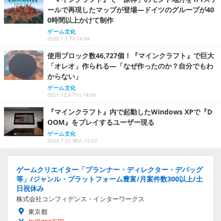
ールで再現したマップが登場―ドイツのグループが40
0時間以上かけて制作
ゲーム文化
2022.1.7 Fri 14:54
使用ブロック数46,727個！『マインクラフト』で巨大
「オレオ」作られる―「なぜ作ったのか？自分でもわ
からない」
ゲーム文化
2021.12.9 Thu 18:00
『マインクラフト』内で起動したWindows XPで『D
OOM』をプレイするユーザー現る
ゲーム文化
2020.7.27 Mon 13:03
ゲームクリエイター「プランナー・ディレクター・デバッグ
等」/ジャンル・プラットフォーム豊富/月案件数300以上/土
日祝休み
株式会社コンフィデンス・インターワークス
東京都