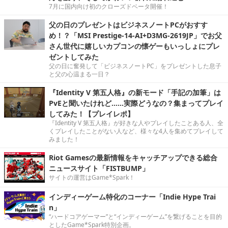
7月に国内向け初のクローズドベータ開催！
父の日のプレゼントはビジネスノートPCがおすす
め！？「MSI Prestige-14-AI+D3MG-2619JP」でお父
さん世代に嬉しいカプコンの懐ゲーもいっしょにプレ
ゼントしてみた
父の日に奮発して「ビジネスノートPC」をプレゼントした息子
と父の心温まる一日？
『Identity V 第五人格』の新モード「手記の加筆」は
PvEと聞いたけれど……実際どうなの？集まってプレイ
してみた！【プレイレポ】
『Identity V 第五人格』が好きな人やプレイしたことある人、全
くプレイしたことがない人など、様々な4人を集めてプレイして
みました！
Riot Gamesの最新情報をキャッチアップできる総合
ニュースサイト「FISTBUMP」
サイトの運営はGame*Spark！
インディーゲーム特化のコーナー「Indie Hype Trai
n」
“ハードコアゲーマー”と“インディーゲーム”を繋げることを目的
としたGame*Spark特別企画。