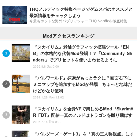
THQノルディック特集ページでゲムスパのオススメと
最新情報をチェックしよう
今最もホットな海外パブリッシャー THQ Nordicを徹底特集！
Modアクセスランキング
『スカイリム』老舗グラフィック拡張ツール「EN
B」の本格的な代替Mod登場！？「Community Sh
aders」でプリセットを使いまわせるように
2026.8.8 Sat 0:00
『パルワールド』探索がもっとラクに？画面右下に
ミニマップを追加するModが登場―ちょっと地味だ
けどかなり便利
2024.1.29 Mon 12:02
『スカイリム』を全身VRで楽しめるMod『SkyrimV
R FBT』配信―真のノルドはドラゴンを蹴り飛ばす
2026.7.16 Thu 0:30
『バルダーズ・ゲート3』を「真の三人称視点」にす