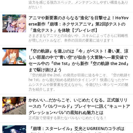
迫力を感じる強力スペック。メンテナンスしやすい構造もあり
がたい！
アニマや新要素のさらなる“進化”を目撃せよ！HoYov
erse新作『崩壊：ネクサスアニマ』第2回βテストの
「進化テスト」を体験【プレイレポ】
さまざまなアニマとの出会いや、スキルによってさらに戦略性
が増したバトルなど、本作の注目の要素に迫ります！
『空の軌跡』を遊ぶのは「今」がベスト！暑い夏、涼
しい部屋の中で“青い空”が似合う大冒険へ―最安値で
セール中の『the 1st』から新作『空の軌跡 the 2nd』
まで駆け抜けよう
『空の軌跡 the 2nd』の発売が目前に迫る今こそ、『空の軌跡 t
he 1st』から遊び始める絶好のタイミング！ 快適になったゲー
ムシステムや新要素を交えながら、今遊びたい本シリーズの魅
力を紹介します。
かわいい…だからこそ、いじめたくなる。正式版リリ
ースの『パルワールド』プレイヤーに訊く“キュートア
グレッション×パル”の底知れぬ魅力とは
正式版で登場する新たなパルもいじめたくなる！
『崩壊：スターレイル』爻光とUGREENのコラボは