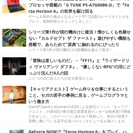
プロセッサ搭載の「G TUNE P5-A7G60BK-D」で『Fo
rza Horizon 6』の世界を駆け回る
ゲーム＆制作の拠点となるノートPCで話題のレースタイトルを
プレイ。放熱性能もチェックしました！
シリーズ第1作が現行機向けに復活！懐かしくも色褪せ
ない『カルドセプト ザ ファースト』遊びやすい機能も
搭載で、あらためて“原典”に触れるのにぴったり
シリーズ第1作が現行機向けの新機能を備えて復活！
「冒険は楽しいものだ」 ─『FF11』と『ウィザードリ
ィ ヴァリアンツ ダフネ』、"優しくないRPG"の沼にど
っぷり沈んだ4人の話
ふたつの沼の住人たちが語る奥深さとは。
【キャリアクエスト】ゲーム作りを仕事にするという
こと。セガの若手の事例に見る，ゲームプログラマと
いう働き方
Game*Sparkと4Gamerの合同による就活イベント「キャリア
クエスト」の第4回が東京都立産業貿易センター浜松町館で開催
されました。このイベントに合わせて取材した、各社の現場で
実際に働いている若手社員へのインタビューをお届けします。
GeForce NOWで『Forza Horizon 6』をプレイ。ハ