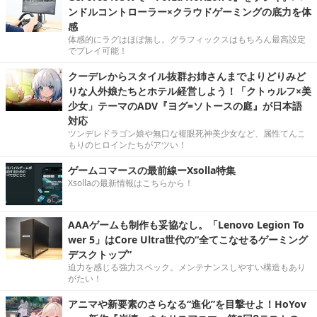
ンドルコントローラー×クラウドゲーミングの底力を体
感
体感的にラグはほぼ無し。グラフィックスはもちろん最高設定
でプレイ可能！
クーデレからスタイル抜群お姉さんまでよりどりみど
りな人外娘たちとホテル経営しよう！「クトゥルフ×美
少女」テーマのADV『ヨグ=ソトースの庭』が日本語
対応
ツンデレドラゴン娘や無口な複眼死神美少女など、属性てんこ
もりのヒロインたちがアツい！
ゲームコマースの最前線ーXsolla特集
Xsollaの最新情報はこちらから！
AAAゲームも制作も妥協なし。「Lenovo Legion To
wer 5」はCore Ultra世代の“全てこなせるゲーミング
デスクトップ”
迫力を感じる強力スペック。メンテナンスしやすい構造もあり
がたい！
アニマや新要素のさらなる“進化”を目撃せよ！HoYov