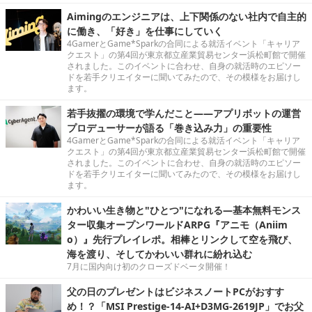
Aimingのエンジニアは、上下関係のない社内で自主的
に働き、「好き」を仕事にしていく
4GamerとGame*Sparkの合同による就活イベント「キャリア
クエスト」の第4回が東京都立産業貿易センター浜松町館で開催
されました。このイベントに合わせ、自身の就活時のエピソー
ドを若手クリエイターに聞いてみたので、その模様をお届けし
ます。
若手抜擢の環境で学んだこと――アプリボットの運営
プロデューサーが語る「巻き込み力」の重要性
4GamerとGame*Sparkの合同による就活イベント「キャリア
クエスト」の第4回が東京都立産業貿易センター浜松町館で開催
されました。このイベントに合わせ、自身の就活時のエピソー
ドを若手クリエイターに聞いてみたので、その模様をお届けし
ます。
かわいい生き物と"ひとつ"になれる―基本無料モンス
ター収集オープンワールドARPG『アニモ（Aniim
o）』先行プレイレポ。相棒とリンクして空を飛び、
海を渡り、そしてかわいい群れに紛れ込む
7月に国内向け初のクローズドベータ開催！
父の日のプレゼントはビジネスノートPCがおすす
め！？「MSI Prestige-14-AI+D3MG-2619JP」でお父