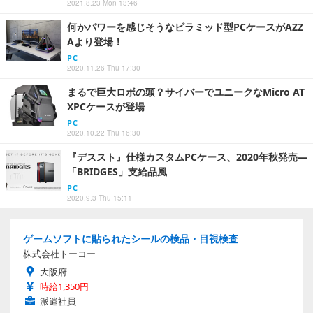
2021.8.23 Mon 13:46
何かパワーを感じそうなピラミッド型PCケースがAZZ
Aより登場！
PC
2020.11.26 Thu 17:30
まるで巨大ロボの頭？サイバーでユニークなMicro AT
XPCケースが登場
PC
2020.10.22 Thu 16:30
『デススト』仕様カスタムPCケース、2020年秋発売―
「BRIDGES」支給品風
PC
2020.9.3 Thu 15:11
ゲームソフトに貼られたシールの検品・目視検査
株式会社トーコー
大阪府
時給1,350円
派遣社員