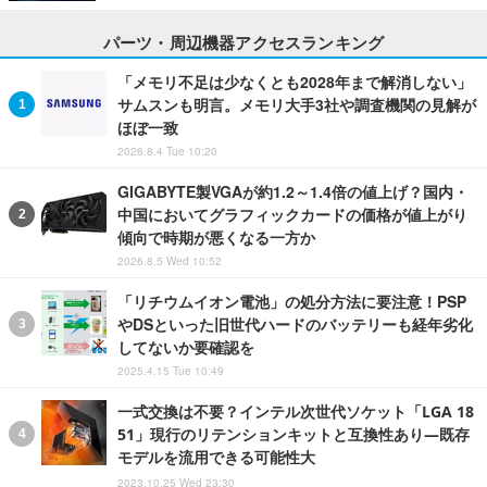
パーツ・周辺機器アクセスランキング
「メモリ不足は少なくとも2028年まで解消しない」
サムスンも明言。メモリ大手3社や調査機関の見解が
ほぼ一致
2026.8.4 Tue 10:20
GIGABYTE製VGAが約1.2～1.4倍の値上げ？国内・
中国においてグラフィックカードの価格が値上がり
傾向で時期が悪くなる一方か
2026.8.5 Wed 10:52
「リチウムイオン電池」の処分方法に要注意！PSP
やDSといった旧世代ハードのバッテリーも経年劣化
してないか要確認を
2025.4.15 Tue 10:49
一式交換は不要？インテル次世代ソケット「LGA 18
51」現行のリテンションキットと互換性あり―既存
モデルを流用できる可能性大
2023.10.25 Wed 23:30