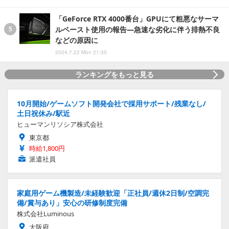
「GeForce RTX 4000番台」GPUにて粗悪なサーマ
ルペースト使用の報告―急速な劣化に伴う排熱不良
などの原因に
2024.7.22 Mon 21:35
ランキングをもっと見る
10月開始/ゲームソフト開発会社で採用サポート/残業なし/
土日祝休み/駅近
ヒューマンリソシア株式会社
東京都
時給1,800円
派遣社員
家庭用ゲーム機製造/未経験歓迎「正社員/週休2日制/空調完
備/賞与あり」安心の研修制度完備
株式会社Luminous
大阪府