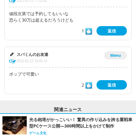
2022-02-22 11:02:42
値段次第では予約してもいいな
恐らく30万は超えるだろうけども
1
返信
スパくんのお友達
Menu
2022-02-22 10:45:14
ポップで可愛い
2
返信
関連ニュース
光る砲塔がかっこいい！ 驚異の作り込みを誇る重戦車
型PCケース公開―300時間以上をかけて制作
ゲーム文化