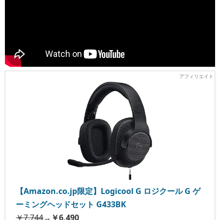
【Amazon.co.jp限定】Logicool G ロジクール G ゲ
ーミングヘッドセット G433BK
￥7,744
→
￥6,490