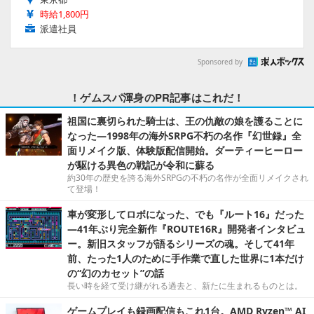
時給1,800円
派遣社員
Sponsored by
！ゲムスパ渾身のPR記事はこれだ！
祖国に裏切られた騎士は、王の仇敵の娘を護ることに
なった―1998年の海外SRPG不朽の名作『幻世録』全
面リメイク版、体験版配信開始。ダーティーヒーロー
が駆ける異色の戦記が令和に蘇る
約30年の歴史を誇る海外SRPGの不朽の名作が全面リメイクされ
て登場！
車が変形してロボになった、でも『ルート16』だった
―41年ぶり完全新作『ROUTE16R』開発者インタビュ
ー。新旧スタッフが語るシリーズの魂。そして41年
前、たった1人のために手作業で直した世界に1本だけ
の“幻のカセット”の話
長い時を経て受け継がれる過去と、新たに生まれるものとは。
ゲームプレイも録画配信もこれ1台。AMD Ryzen™ AI