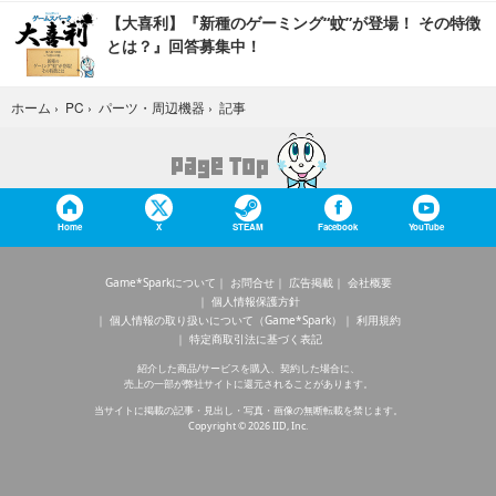
【大喜利】『新種のゲーミング“蚊”が登場！ その特徴
とは？』回答募集中！
記事
ホーム
›
PC
›
パーツ・周辺機器
›
Home
X
STEAM
Facebook
YouTube
Game*Sparkについて
お問合せ
広告掲載
会社概要
個人情報保護方針
個人情報の取り扱いについて（Game*Spark）
利用規約
特定商取引法に基づく表記
紹介した商品/サービスを購入、契約した場合に、
売上の一部が弊社サイトに還元されることがあります。
当サイトに掲載の記事・見出し・写真・画像の無断転載を禁じます。
Copyright © 2026 IID, Inc.