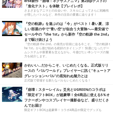
erse新作『崩壊：ネクサスアニマ』第2回βテストの
「進化テスト」を体験【プレイレポ】
さまざまなアニマとの出会いや、スキルによってさらに戦略性
が増したバトルなど、本作の注目の要素に迫ります！
『空の軌跡』を遊ぶのは「今」がベスト！暑い夏、涼
しい部屋の中で“青い空”が似合う大冒険へ―最安値で
セール中の『the 1st』から新作『空の軌跡 the 2nd』
まで駆け抜けよう
『空の軌跡 the 2nd』の発売が目前に迫る今こそ、『空の軌跡 t
he 1st』から遊び始める絶好のタイミング！ 快適になったゲー
ムシステムや新要素を交えながら、今遊びたい本シリーズの魅
力を紹介します。
かわいい…だからこそ、いじめたくなる。正式版リリ
ースの『パルワールド』プレイヤーに訊く“キュートア
グレッション×パル”の底知れぬ魅力とは
正式版で登場する新たなパルもいじめたくなる！
『崩壊：スターレイル』爻光とUGREENのコラボは
「限定ギフトBOX」が超豪華！全6商品に使える5％オ
フクーポンやコスプレイヤー撮影会など、盛りだくさ
んでお届け
限定ギフトBOXは超豪華！コラボ4商品や限定でグッズも