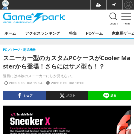
search
menu
ホーム
アクセスランキング
特集
PCゲーム
家庭用ゲー
PC
パーツ・周辺機器
スニーカー型のカスタムPCケースがCooler Ma
sterから登場！さらにはサメ型も！？
遠目には本物のスニーカーにしか見えない。
2022.2.22 Tue 19:24
2022.2.22 Tue 18:00
シェア
ポスト
送る