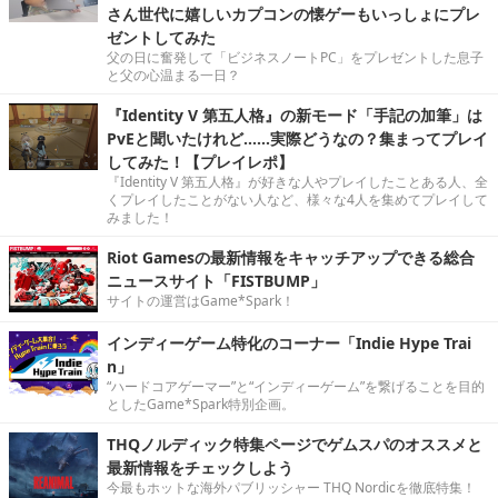
さん世代に嬉しいカプコンの懐ゲーもいっしょにプレ
ゼントしてみた
父の日に奮発して「ビジネスノートPC」をプレゼントした息子
と父の心温まる一日？
『Identity V 第五人格』の新モード「手記の加筆」は
PvEと聞いたけれど……実際どうなの？集まってプレイ
してみた！【プレイレポ】
『Identity V 第五人格』が好きな人やプレイしたことある人、全
くプレイしたことがない人など、様々な4人を集めてプレイして
みました！
Riot Gamesの最新情報をキャッチアップできる総合
ニュースサイト「FISTBUMP」
サイトの運営はGame*Spark！
インディーゲーム特化のコーナー「Indie Hype Trai
n」
“ハードコアゲーマー”と“インディーゲーム”を繋げることを目的
としたGame*Spark特別企画。
THQノルディック特集ページでゲムスパのオススメと
最新情報をチェックしよう
今最もホットな海外パブリッシャー THQ Nordicを徹底特集！