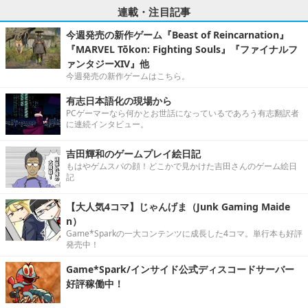
連載・注目記事
今週発売の新作ゲーム『Beast of Reincarnation』
『MARVEL Tōkon: Fighting Souls』『ファイナルフ
ァンタジーXIV』他
今週発売の新作ゲームはこちら。
有志日本語化の現場から
PCゲーマーなら何かとお世話になっているであろう有志翻訳者
に連続インタビュー。
吉田輝和のゲームプレイ絵日記
もはやゲムスパの顔！どこかで見かけた吉田さんのゲーム絵日
記
【大人気4コマ】じゃんげま（Junk Gaming Maide
n）
Game*Sparkの一大コンテンツに成長した4コマ。単行本も好評
発売中！
Game*Spark/インサイド公式ディスコードサーバー
好評稼働中！