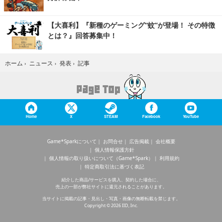
【大喜利】『新種のゲーミング“蚊”が登場！ その特徴
とは？』回答募集中！
記事
ホーム
›
ニュース
›
発表
›
Home
X
STEAM
Facebook
YouTube
Game*Sparkについて
お問合せ
広告掲載
会社概要
個人情報保護方針
個人情報の取り扱いについて（Game*Spark）
利用規約
特定商取引法に基づく表記
紹介した商品/サービスを購入、契約した場合に、
売上の一部が弊社サイトに還元されることがあります。
当サイトに掲載の記事・見出し・写真・画像の無断転載を禁じます。
Copyright © 2026 IID, Inc.