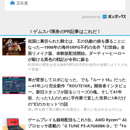
正社員
Sponsored by
！ゲムスパ渾身のPR記事はこれだ！
祖国に裏切られた騎士は、王の仇敵の娘を護ることに
なった―1998年の海外SRPG不朽の名作『幻世録』全
面リメイク版、体験版配信開始。ダーティーヒーロー
が駆ける異色の戦記が令和に蘇る
約30年の歴史を誇る海外SRPGの不朽の名作が全面リメイクされ
て登場！
車が変形してロボになった、でも『ルート16』だった
―41年ぶり完全新作『ROUTE16R』開発者インタビュ
ー。新旧スタッフが語るシリーズの魂。そして41年
前、たった1人のために手作業で直した世界に1本だけ
の“幻のカセット”の話
長い時を経て受け継がれる過去と、新たに生まれるものとは。
ゲームプレイも録画配信もこれ1台。AMD Ryzen™ AI
プロセッサ搭載の「G TUNE P5-A7G60BK-D」で『Fo