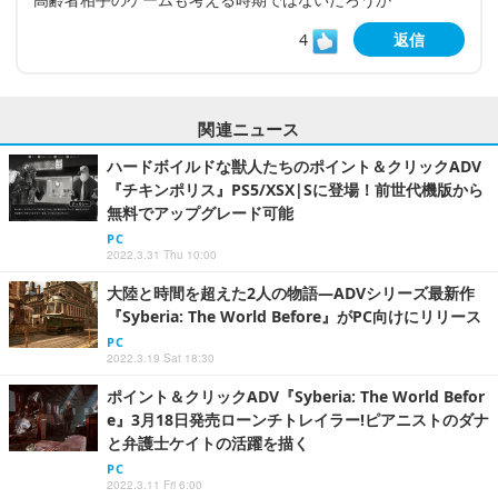
4
返信
関連ニュース
ハードボイルドな獣人たちのポイント＆クリックADV
『チキンポリス』PS5/XSX|Sに登場！前世代機版から
無料でアップグレード可能
PC
2022.3.31 Thu 10:00
大陸と時間を超えた2人の物語―ADVシリーズ最新作
『Syberia: The World Before』がPC向けにリリース
PC
2022.3.19 Sat 18:30
ポイント＆クリックADV『Syberia: The World Befor
e』3月18日発売ローンチトレイラー!ピアニストのダナ
と弁護士ケイトの活躍を描く
PC
2022.3.11 Fri 6:00