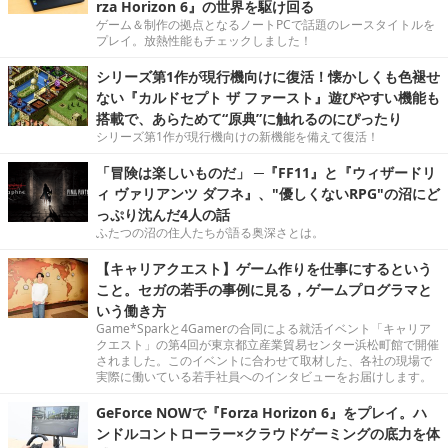
rza Horizon 6』の世界を駆け回る
ゲーム＆制作の拠点となるノートPCで話題のレースタイトルを
プレイ。放熱性能もチェックしました！
シリーズ第1作が現行機向けに復活！懐かしくも色褪せ
ない『カルドセプト ザ ファースト』遊びやすい機能も
搭載で、あらためて“原典”に触れるのにぴったり
シリーズ第1作が現行機向けの新機能を備えて復活！
「冒険は楽しいものだ」 ─『FF11』と『ウィザードリ
ィ ヴァリアンツ ダフネ』、"優しくないRPG"の沼にど
っぷり沈んだ4人の話
ふたつの沼の住人たちが語る奥深さとは。
【キャリアクエスト】ゲーム作りを仕事にするという
こと。セガの若手の事例に見る，ゲームプログラマと
いう働き方
Game*Sparkと4Gamerの合同による就活イベント「キャリア
クエスト」の第4回が東京都立産業貿易センター浜松町館で開催
されました。このイベントに合わせて取材した、各社の現場で
実際に働いている若手社員へのインタビューをお届けします。
GeForce NOWで『Forza Horizon 6』をプレイ。ハ
ンドルコントローラー×クラウドゲーミングの底力を体