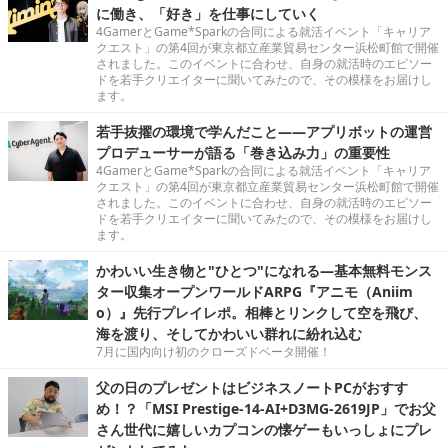
に働き、「好き」を仕事にしていく
4GamerとGame*Sparkの合同による就活イベント「キャリア
クエスト」の第4回が東京都立産業貿易センター浜松町館で開催
されました。このイベントに合わせ、自身の就活時のエピソー
ドを若手クリエイターに聞いてみたので、その模様をお届けし
ます。
若手抜擢の環境で学んだこと――アプリボットの運営
プロデューサーが語る「巻き込み力」の重要性
4GamerとGame*Sparkの合同による就活イベント「キャリア
クエスト」の第4回が東京都立産業貿易センター浜松町館で開催
されました。このイベントに合わせ、自身の就活時のエピソー
ドを若手クリエイターに聞いてみたので、その模様をお届けし
ます。
かわいい生き物と"ひとつ"になれる―基本無料モンス
ター収集オープンワールドARPG『アニモ（Aniim
o）』先行プレイレポ。相棒とリンクして空を飛び、
海を渡り、そしてかわいい群れに紛れ込む
7月に国内向け初のクローズドベータ開催！
父の日のプレゼントはビジネスノートPCがおすす
め！？「MSI Prestige-14-AI+D3MG-2619JP」でお父
さん世代に嬉しいカプコンの懐ゲーもいっしょにプレ