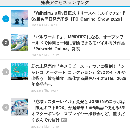
発表アクセスランキング
『Valheim』9月9日正式リリースへ！スイッチ2・P
S5版も同日発売予定【PC Gaming Show 2026】
2026.6.8 Mon 6:01
『パルワールド』、MMORPGになる。オープンワ
ールドで仲間と一緒に冒険できるモバイル向け作品
『Palworld Online』発表
2026.8.3 Mon 13:17
幻の未発売作『キメラビースト』ついに復刻！『ジ
ャレコ アーケード コレクション』全32タイトルが
出揃う―敵を捕食し進化する異色バイオSTG、2026
年度発売へ
2026.8.6 Thu 19:17
『崩壊：スターレイル』爻光とUGREENのコラボは
「限定ギフトBOX」が超豪華！全6商品に使える5％
オフクーポンやコスプレイヤー撮影会など、盛りだ
くさんでお届け
PR
2026.7.6 Mon 19:10