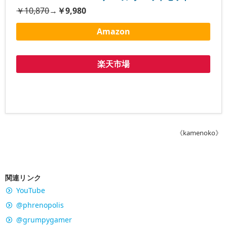
￥10,870
→
￥9,980
Amazon
楽天市場
《kamenoko》
関連リンク
YouTube
@phrenopolis
@grumpygamer