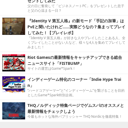
ゼントしてみた
父の日に奮発して「ビジネスノートPC」をプレゼントした息子
と父の心温まる一日？
『Identity V 第五人格』の新モード「手記の加筆」は
PvEと聞いたけれど……実際どうなの？集まってプレイ
してみた！【プレイレポ】
『Identity V 第五人格』が好きな人やプレイしたことある人、全
くプレイしたことがない人など、様々な4人を集めてプレイして
みました！
Riot Gamesの最新情報をキャッチアップできる総合
ニュースサイト「FISTBUMP」
サイトの運営はGame*Spark！
インディーゲーム特化のコーナー「Indie Hype Trai
n」
“ハードコアゲーマー”と“インディーゲーム”を繋げることを目的
としたGame*Spark特別企画。
THQノルディック特集ページでゲムスパのオススメと
最新情報をチェックしよう
今最もホットな海外パブリッシャー THQ Nordicを徹底特集！