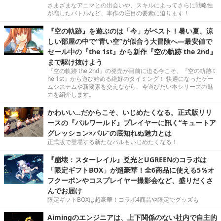
さまざまなアニマとの出会いや、スキルによってさらに戦略性
が増したバトルなど、本作の注目の要素に迫ります！
『空の軌跡』を遊ぶのは「今」がベスト！暑い夏、涼
しい部屋の中で“青い空”が似合う大冒険へ―最安値で
セール中の『the 1st』から新作『空の軌跡 the 2nd』
まで駆け抜けよう
『空の軌跡 the 2nd』の発売が目前に迫る今こそ、『空の軌跡 t
he 1st』から遊び始める絶好のタイミング！ 快適になったゲー
ムシステムや新要素を交えながら、今遊びたい本シリーズの魅
力を紹介します。
かわいい…だからこそ、いじめたくなる。正式版リリ
ースの『パルワールド』プレイヤーに訊く“キュートア
グレッション×パル”の底知れぬ魅力とは
正式版で登場する新たなパルもいじめたくなる！
『崩壊：スターレイル』爻光とUGREENのコラボは
「限定ギフトBOX」が超豪華！全6商品に使える5％オ
フクーポンやコスプレイヤー撮影会など、盛りだくさ
んでお届け
限定ギフトBOXは超豪華！コラボ4商品や限定でグッズも
Aimingのエンジニアは、上下関係のない社内で自主的