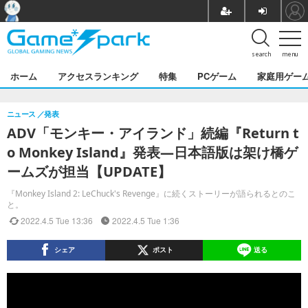
search
menu
ホーム
アクセスランキング
特集
PCゲーム
家庭用ゲー
ニュース
発表
ADV「モンキー・アイランド」続編『Return t
o Monkey Island』発表―日本語版は架け橋ゲ
ームズが担当【UPDATE】
『Monkey Island 2: LeChuck's Revenge』に続くストーリーが語られるとのこ
と。
2022.4.5 Tue 13:36
2022.4.5 Tue 1:36
シェア
ポスト
送る