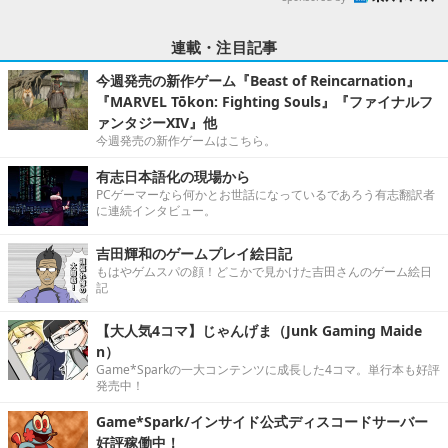
連載・注目記事
今週発売の新作ゲーム『Beast of Reincarnation』
『MARVEL Tōkon: Fighting Souls』『ファイナルフ
ァンタジーXIV』他
今週発売の新作ゲームはこちら。
有志日本語化の現場から
PCゲーマーなら何かとお世話になっているであろう有志翻訳者
に連続インタビュー。
吉田輝和のゲームプレイ絵日記
もはやゲムスパの顔！どこかで見かけた吉田さんのゲーム絵日
記
【大人気4コマ】じゃんげま（Junk Gaming Maide
n）
Game*Sparkの一大コンテンツに成長した4コマ。単行本も好評
発売中！
Game*Spark/インサイド公式ディスコードサーバー
好評稼働中！