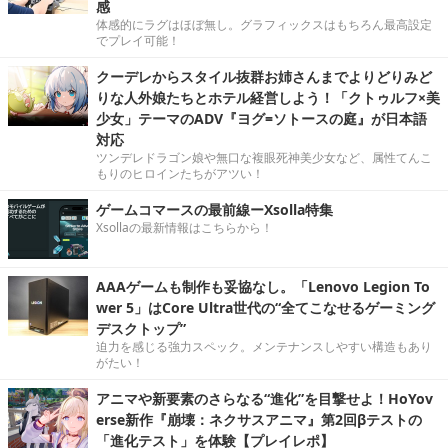
感
体感的にラグはほぼ無し。グラフィックスはもちろん最高設定
でプレイ可能！
クーデレからスタイル抜群お姉さんまでよりどりみど
りな人外娘たちとホテル経営しよう！「クトゥルフ×美
少女」テーマのADV『ヨグ=ソトースの庭』が日本語
対応
ツンデレドラゴン娘や無口な複眼死神美少女など、属性てんこ
もりのヒロインたちがアツい！
ゲームコマースの最前線ーXsolla特集
Xsollaの最新情報はこちらから！
AAAゲームも制作も妥協なし。「Lenovo Legion To
wer 5」はCore Ultra世代の“全てこなせるゲーミング
デスクトップ”
迫力を感じる強力スペック。メンテナンスしやすい構造もあり
がたい！
アニマや新要素のさらなる“進化”を目撃せよ！HoYov
erse新作『崩壊：ネクサスアニマ』第2回βテストの
「進化テスト」を体験【プレイレポ】