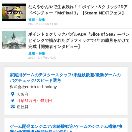
なんやかんやで生き残れ！！ポイント&クリック2Dア
ドベンチャー『McPixel 3』【Steam NEXTフェス】
連載・特集
2022.2.27 Sun 14:00
ポイント＆クリックパズルADV『Slice of Sea』―ペン
とインクで描かれたグラフィックで4年の歳月をかけて
完成【開発者インタビュー】
連載・特集
2021.12.1 Wed 9:00
家庭用ゲームのテスタースタッフ/未経験歓迎/最新ゲームの
バグチェック/スピード選考
株式会社enrich technology
大阪府
月給31万円～45万円
正社員
ゲーム開発エンジニア/未経験歓迎/ゲームのシステム構築/快
適な仕事環境/年間休日120日以上