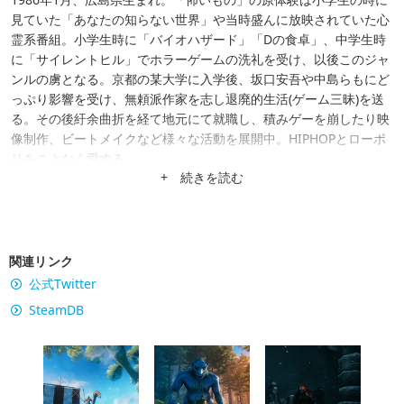
見ていた「あなたの知らない世界」や当時盛んに放映されていた心
霊系番組。小学生時に「バイオハザード」「Dの食卓」、中学生時
に「サイレントヒル」でホラーゲームの洗礼を受け、以後このジャ
ンルの虜となる。京都の某大学に入学後、坂口安吾や中島らもにど
っぷり影響を受け、無頼派作家を志し退廃的生活(ゲーム三昧)を送
る。その後紆余曲折を経て地元にて就職し、積みゲーを崩したり映
像制作、ビートメイクなど様々な活動を展開中。HIPHOPとローポ
リをこよなく愛する。
+ 続きを読む
関連リンク
公式Twitter
SteamDB