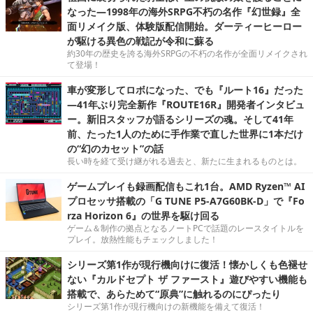
なった―1998年の海外SRPG不朽の名作『幻世録』全
面リメイク版、体験版配信開始。ダーティーヒーロー
が駆ける異色の戦記が令和に蘇る
約30年の歴史を誇る海外SRPGの不朽の名作が全面リメイクされ
て登場！
車が変形してロボになった、でも『ルート16』だった
―41年ぶり完全新作『ROUTE16R』開発者インタビュ
ー。新旧スタッフが語るシリーズの魂。そして41年
前、たった1人のために手作業で直した世界に1本だけ
の“幻のカセット”の話
長い時を経て受け継がれる過去と、新たに生まれるものとは。
ゲームプレイも録画配信もこれ1台。AMD Ryzen™ AI
プロセッサ搭載の「G TUNE P5-A7G60BK-D」で『Fo
rza Horizon 6』の世界を駆け回る
ゲーム＆制作の拠点となるノートPCで話題のレースタイトルを
プレイ。放熱性能もチェックしました！
シリーズ第1作が現行機向けに復活！懐かしくも色褪せ
ない『カルドセプト ザ ファースト』遊びやすい機能も
搭載で、あらためて“原典”に触れるのにぴったり
シリーズ第1作が現行機向けの新機能を備えて復活！