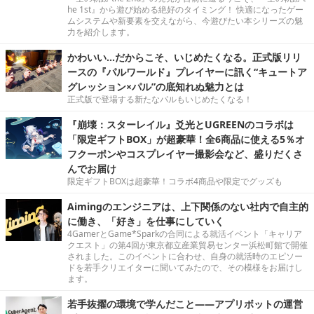
he 1st』から遊び始める絶好のタイミング！ 快適になったゲー
ムシステムや新要素を交えながら、今遊びたい本シリーズの魅
力を紹介します。
かわいい…だからこそ、いじめたくなる。正式版リリ
ースの『パルワールド』プレイヤーに訊く“キュートア
グレッション×パル”の底知れぬ魅力とは
正式版で登場する新たなパルもいじめたくなる！
『崩壊：スターレイル』爻光とUGREENのコラボは
「限定ギフトBOX」が超豪華！全6商品に使える5％オ
フクーポンやコスプレイヤー撮影会など、盛りだくさ
んでお届け
限定ギフトBOXは超豪華！コラボ4商品や限定でグッズも
Aimingのエンジニアは、上下関係のない社内で自主的
に働き、「好き」を仕事にしていく
4GamerとGame*Sparkの合同による就活イベント「キャリア
クエスト」の第4回が東京都立産業貿易センター浜松町館で開催
されました。このイベントに合わせ、自身の就活時のエピソー
ドを若手クリエイターに聞いてみたので、その模様をお届けし
ます。
若手抜擢の環境で学んだこと――アプリボットの運営