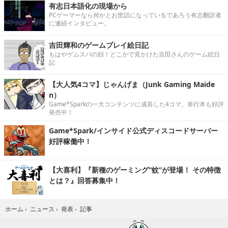
有志日本語化の現場から
PCゲーマーなら何かとお世話になっているであろう有志翻訳者
に連続インタビュー。
吉田輝和のゲームプレイ絵日記
もはやゲムスパの顔！どこかで見かけた吉田さんのゲーム絵日
記
【大人気4コマ】じゃんげま（Junk Gaming Maide
n）
Game*Sparkの一大コンテンツに成長した4コマ。単行本も好評
発売中！
Game*Spark/インサイド公式ディスコードサーバー
好評稼働中！
【大喜利】『新種のゲーミング“蚊”が登場！ その特徴
とは？』回答募集中！
記事
ホーム
›
ニュース
›
発表
›