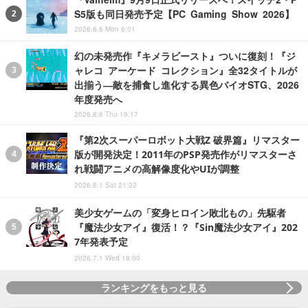
S5版も同日発売予定【PC Gaming Show 2026】
2026.6.8 Mon 6:01
幻の未発売作『キメラビースト』ついに復刻！『ジ
ャレコ アーケード コレクション』全32タイトルが
出揃う―敵を捕食し進化する異色バイオSTG、2026
年度発売へ
2026.8.6 Thu 19:17
『第2次スーパーロボット大戦Z 破界篇』リマスター
版が開発決定！2011年のPSP発売作がリマスターさ
れ戦闘アニメの高解像度化やUIが調整
2026.8.1 Sat 21:32
美少女ゲームの「変身ヒロイン敗北もの」先駆者
『魔法少女アイ』復活！？『Sin魔法少女アイ』202
7年発表予定
2026.7.1 Wed 18:00
ランキングをもっと見る