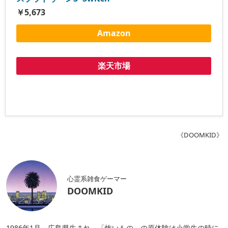
￥5,673
Amazon
楽天市場
《DOOMKID》
心霊系雑食ゲーマー
DOOMKID
1986年1月、広島県生まれ。「怖いもの」の原体験は小学生の時に