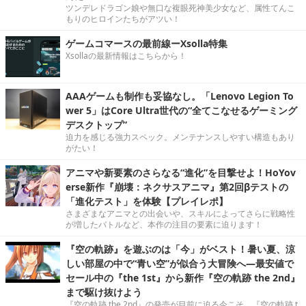
ツンデレドラゴン娘や無口な複眼死神美少女など、属性てんこ
もりのヒロインたちがアツい！
ゲームコマースの最前線ーXsolla特集
Xsollaの最新情報はこちらから！
AAAゲームも制作も妥協なし。「Lenovo Legion To
wer 5」はCore Ultra世代の“全てこなせるゲーミング
デスクトップ”
迫力を感じる強力スペック。メンテナンスしやすい構造もあり
がたい！
アニマや新要素のさらなる“進化”を目撃せよ！HoYov
erse新作『崩壊：ネクサスアニマ』第2回βテストの
「進化テスト」を体験【プレイレポ】
さまざまなアニマとの出会いや、スキルによってさらに戦略性
が増したバトルなど、本作の注目の要素に迫ります！
『空の軌跡』を遊ぶのは「今」がベスト！暑い夏、涼
しい部屋の中で“青い空”が似合う大冒険へ―最安値で
セール中の『the 1st』から新作『空の軌跡 the 2nd』
まで駆け抜けよう
『空の軌跡 the 2nd』の発売が目前に迫る今こそ、『空の軌跡 t