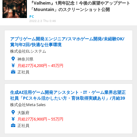
『Valheim』1周年記念！今後の展望やアップデート
「Mountain」のスクリーンショット公開
PC
2022.2.3 Thu 0:46
アプリゲーム開発エンジニア/スマホゲーム開発/未経験OK/
賞与年2回/快適な仕事環境
株式会社ELシステム
神奈川県
月給27万4,200円～45万円
正社員
生成AI活用ゲーム開発アシスタント・IT・ゲーム業界志望正
社員「PCスキル活かしたい方・育休取得実績あり」/月給39
株式会社Meta Sales
大阪府
月給27万6,900円～55万円
正社員