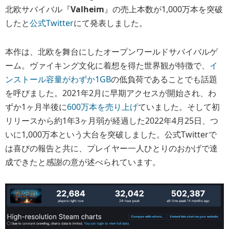
北欧サバイバル『
Valheim
』の売上本数が1,000万本を突破
したと
公式Twitter
にて発表しました。
本作は、北欧を舞台にしたオープンワールドサバイバルゲ
ーム。ヴァイキング文化に着想を得た世界観が特徴で、
イ
ンストール容量がわずか1GB
の低負荷であることでも話題
を呼びました。2021年2月に早期アクセスが開始され、わ
ずか1ヶ月半後に
600万本を売り上げ
ていました。そして初
リリースから約1年3ヶ月弱が経過した2022年4月25日、つ
いに1,000万本という大台を突破しました。公式Twitterで
は喜びの報告と共に、プレイヤー一人ひとりのおかげで達
成できたと感謝の意が述べられています。