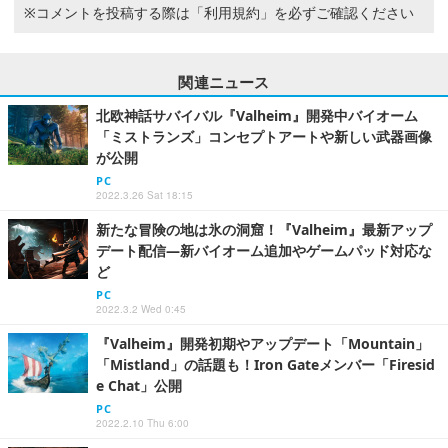
※コメントを投稿する際は
「利用規約」
を必ずご確認ください
関連ニュース
北欧神話サバイバル『Valheim』開発中バイオーム
「ミストランズ」コンセプトアートや新しい武器画像
が公開
PC
2022.3.26 Sat 18:15
新たな冒険の地は氷の洞窟！『Valheim』最新アップ
デート配信―新バイオーム追加やゲームパッド対応な
ど
PC
2022.3.2 Wed 0:45
『Valheim』開発初期やアップデート「Mountain」
「Mistland」の話題も！Iron Gateメンバー「Firesid
e Chat」公開
PC
2022.2.10 Thu 6:00