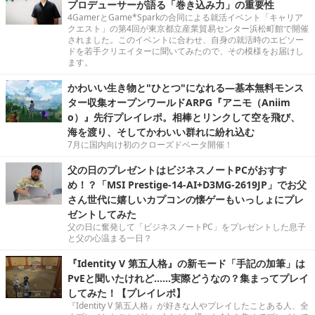
プロデューサーが語る「巻き込み力」の重要性
4GamerとGame*Sparkの合同による就活イベント「キャリア
クエスト」の第4回が東京都立産業貿易センター浜松町館で開催
されました。このイベントに合わせ、自身の就活時のエピソー
ドを若手クリエイターに聞いてみたので、その模様をお届けし
ます。
かわいい生き物と"ひとつ"になれる―基本無料モンス
ター収集オープンワールドARPG『アニモ（Aniim
o）』先行プレイレポ。相棒とリンクして空を飛び、
海を渡り、そしてかわいい群れに紛れ込む
7月に国内向け初のクローズドベータ開催！
父の日のプレゼントはビジネスノートPCがおすす
め！？「MSI Prestige-14-AI+D3MG-2619JP」でお父
さん世代に嬉しいカプコンの懐ゲーもいっしょにプレ
ゼントしてみた
父の日に奮発して「ビジネスノートPC」をプレゼントした息子
と父の心温まる一日？
『Identity V 第五人格』の新モード「手記の加筆」は
PvEと聞いたけれど……実際どうなの？集まってプレイ
してみた！【プレイレポ】
『Identity V 第五人格』が好きな人やプレイしたことある人、全