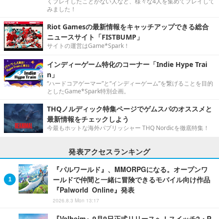
くプレイしたことがない人など、様々な4人を集めてプレイして
みました！
Riot Gamesの最新情報をキャッチアップできる総合
ニュースサイト「FISTBUMP」
サイトの運営はGame*Spark！
インディーゲーム特化のコーナー「Indie Hype Trai
n」
“ハードコアゲーマー”と“インディーゲーム”を繋げることを目的
としたGame*Spark特別企画。
THQノルディック特集ページでゲムスパのオススメと
最新情報をチェックしよう
今最もホットな海外パブリッシャー THQ Nordicを徹底特集！
発表アクセスランキング
『パルワールド』、MMORPGになる。オープンワ
ールドで仲間と一緒に冒険できるモバイル向け作品
『Palworld Online』発表
2026.8.3 Mon 13:17
『Valheim』9月9日正式リリースへ！スイッチ2・P