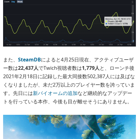
また、
SteamDB
によると4月25日現在、アクティブユーザ
ー数は
22,437人
でTwich視聴者数は
1,779人
と、ローンチ後
2021年2月18日に記録した最大同接数502,387人には及ばな
くなりましたが、未だ2万以上のプレイヤー数を誇っていま
す。先日には
新バイオームの追加
など継続的なアップデー
トを行っている本作、今後も目が離せそうにありません。