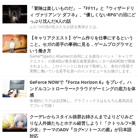
「冒険は楽しいものだ」 ─『FF11』と『ウィザードリ
ィ ヴァリアンツ ダフネ』、"優しくないRPG"の沼にど
っぷり沈んだ4人の話
ふたつの沼の住人たちが語る奥深さとは。
【キャリアクエスト】ゲーム作りを仕事にするという
こと。セガの若手の事例に見る，ゲームプログラマと
いう働き方
Game*Sparkと4Gamerの合同による就活イベント「キャリア
クエスト」の第4回が東京都立産業貿易センター浜松町館で開催
されました。このイベントに合わせて取材した、各社の現場で
実際に働いている若手社員へのインタビューをお届けします。
GeForce NOWで『Forza Horizon 6』をプレイ。ハ
ンドルコントローラー×クラウドゲーミングの底力を体
感
体感的にラグはほぼ無し。グラフィックスはもちろん最高設定
でプレイ可能！
クーデレからスタイル抜群お姉さんまでよりどりみど
りな人外娘たちとホテル経営しよう！「クトゥルフ×美
少女」テーマのADV『ヨグ=ソトースの庭』が日本語
対応