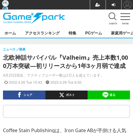
search
menu
ホーム
アクセスランキング
特集
PCゲーム
家庭用ゲー
ニュース
発表
北欧神話サバイバル『Valheim』売上本数1,00
0万本突破―初リリースから1年3ヶ月弱で達成
4月25日現在、アクティブユーザー数は2万人を超えています。
2022.4.26 Tue 10:43
2022.4.26 Tue 6:30
シェア
ポスト
送る
Coffee Stain Publishingは、Iron Gate ABが手掛ける人気