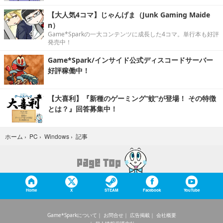
【大人気4コマ】じゃんげま（Junk Gaming Maide
n）
Game*Sparkの一大コンテンツに成長した4コマ。単行本も好評
発売中！
Game*Spark/インサイド公式ディスコードサーバー
好評稼働中！
【大喜利】『新種のゲーミング“蚊”が登場！ その特徴
とは？』回答募集中！
記事
ホーム
›
PC
›
Windows
›
Home
X
STEAM
Facebook
YouTube
Game*Sparkについて
お問合せ
広告掲載
会社概要