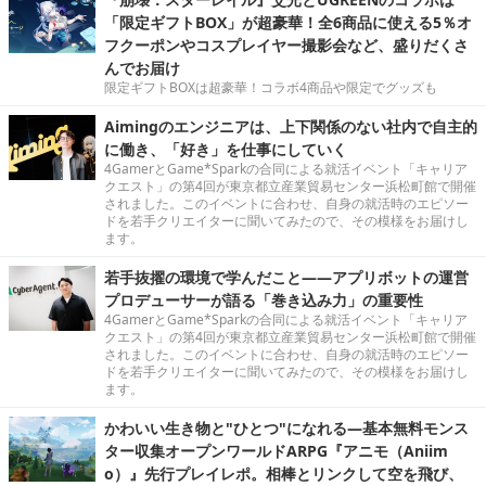
「限定ギフトBOX」が超豪華！全6商品に使える5％オ
フクーポンやコスプレイヤー撮影会など、盛りだくさ
んでお届け
限定ギフトBOXは超豪華！コラボ4商品や限定でグッズも
Aimingのエンジニアは、上下関係のない社内で自主的
に働き、「好き」を仕事にしていく
4GamerとGame*Sparkの合同による就活イベント「キャリア
クエスト」の第4回が東京都立産業貿易センター浜松町館で開催
されました。このイベントに合わせ、自身の就活時のエピソー
ドを若手クリエイターに聞いてみたので、その模様をお届けし
ます。
若手抜擢の環境で学んだこと――アプリボットの運営
プロデューサーが語る「巻き込み力」の重要性
4GamerとGame*Sparkの合同による就活イベント「キャリア
クエスト」の第4回が東京都立産業貿易センター浜松町館で開催
されました。このイベントに合わせ、自身の就活時のエピソー
ドを若手クリエイターに聞いてみたので、その模様をお届けし
ます。
かわいい生き物と"ひとつ"になれる―基本無料モンス
ター収集オープンワールドARPG『アニモ（Aniim
o）』先行プレイレポ。相棒とリンクして空を飛び、