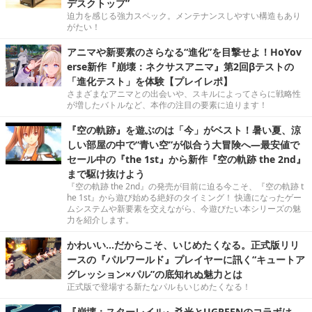
デスクトップ”
迫力を感じる強力スペック。メンテナンスしやすい構造もあり
がたい！
アニマや新要素のさらなる“進化”を目撃せよ！HoYov
erse新作『崩壊：ネクサスアニマ』第2回βテストの
「進化テスト」を体験【プレイレポ】
さまざまなアニマとの出会いや、スキルによってさらに戦略性
が増したバトルなど、本作の注目の要素に迫ります！
『空の軌跡』を遊ぶのは「今」がベスト！暑い夏、涼
しい部屋の中で“青い空”が似合う大冒険へ―最安値で
セール中の『the 1st』から新作『空の軌跡 the 2nd』
まで駆け抜けよう
『空の軌跡 the 2nd』の発売が目前に迫る今こそ、『空の軌跡 t
he 1st』から遊び始める絶好のタイミング！ 快適になったゲー
ムシステムや新要素を交えながら、今遊びたい本シリーズの魅
力を紹介します。
かわいい…だからこそ、いじめたくなる。正式版リリ
ースの『パルワールド』プレイヤーに訊く“キュートア
グレッション×パル”の底知れぬ魅力とは
正式版で登場する新たなパルもいじめたくなる！
『崩壊：スターレイル』爻光とUGREENのコラボは