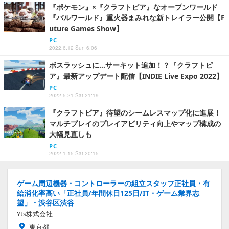
『ポケモン』×『クラフトピア』なオープンワールド
『パルワールド』重火器まみれな新トレイラー公開【F
uture Games Show】
PC
2022.6.12 Sun 6:06
ボスラッシュに…サーキット追加！？『クラフトピ
ア』最新アップデート配信【INDIE Live Expo 2022】
PC
2022.5.21 Sat 21:19
『クラフトピア』待望のシームレスマップ化に進展！
マルチプレイのプレイアビリティ向上やマップ構成の
大幅見直しも
PC
2022.1.15 Sat 20:15
ゲーム周辺機器・コントローラーの組立スタッフ正社員・有
給消化率高い「正社員/年間休日125日/IT・ゲーム業界志
望」・渋谷区渋谷
Yts株式会社
東京都