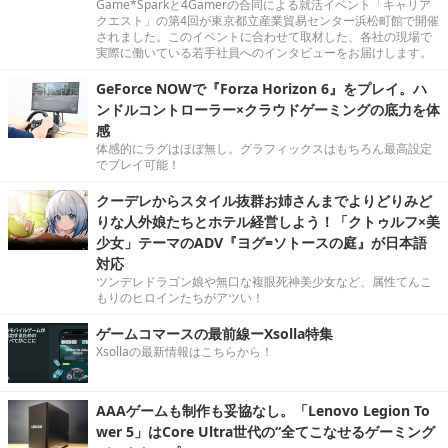
Game*Sparkと4Gamerの合同による就活イベント「キャリア
クエスト」の第4回が東京都立産業貿易センター浜松町館で開催
されました。このイベントに合わせて取材した、各社の現場で
実際に働いている若手社員へのインタビューをお届けします。
GeForce NOWで『Forza Horizon 6』をプレイ。ハ
ンドルコントローラー×クラウドゲーミングの底力を体
感
体感的にラグはほぼ無し。グラフィックスはもちろん最高設定
でプレイ可能！
クーデレからスタイル抜群お姉さんまでよりどりみど
りな人外娘たちとホテル経営しよう！「クトゥルフ×美
少女」テーマのADV『ヨグ=ソトースの庭』が日本語
対応
ツンデレドラゴン娘や無口な複眼死神美少女など、属性てんこ
もりのヒロインたちがアツい！
ゲームコマースの最前線ーXsolla特集
Xsollaの最新情報はこちらから！
AAAゲームも制作も妥協なし。「Lenovo Legion To
wer 5」はCore Ultra世代の“全てこなせるゲーミング