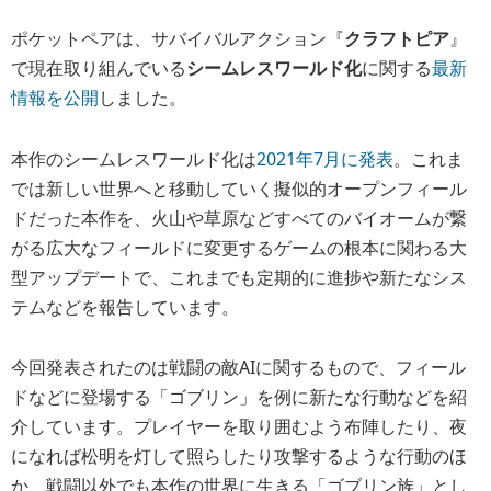
ポケットペアは、サバイバルアクション『
クラフトピア
』
で現在取り組んでいる
シームレスワールド化
に関する
最新
情報を公開
しました。
本作のシームレスワールド化は
2021年7月に発表
。これま
では新しい世界へと移動していく擬似的オープンフィール
ドだった本作を、火山や草原などすべてのバイオームが繋
がる広大なフィールドに変更するゲームの根本に関わる大
型アップデートで、これまでも定期的に進捗や新たなシス
テムなどを報告しています。
今回発表されたのは戦闘の敵AIに関するもので、フィール
ドなどに登場する「ゴブリン」を例に新たな行動などを紹
介しています。プレイヤーを取り囲むよう布陣したり、夜
になれば松明を灯して照らしたり攻撃するような行動のほ
か、戦闘以外でも本作の世界に生きる「ゴブリン族」とし