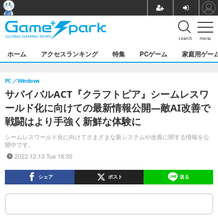
search
menu
ホーム
アクセスランキング
特集
PCゲーム
家庭用ゲー
PC
Windows
サバイバルACT『クラフトピア』シームレスワ
ールド化に向けての最新情報公開―敵AI改善で
戦闘はより手強く新鮮な体験に
シームレスワールド化に向けてさまざまな新システムや改善に関する情報を公
開中です。
2022.12.13 Tue 18:30
シェア
ポスト
送る