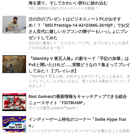
海を渡り、そしてかわいい群れに紛れ込む
7月に国内向け初のクローズドベータ開催！
父の日のプレゼントはビジネスノートPCがおすす
め！？「MSI Prestige-14-AI+D3MG-2619JP」でお父
さん世代に嬉しいカプコンの懐ゲーもいっしょにプレ
ゼントしてみた
父の日に奮発して「ビジネスノートPC」をプレゼントした息子
と父の心温まる一日？
『Identity V 第五人格』の新モード「手記の加筆」は
PvEと聞いたけれど……実際どうなの？集まってプレイ
してみた！【プレイレポ】
『Identity V 第五人格』が好きな人やプレイしたことある人、全
くプレイしたことがない人など、様々な4人を集めてプレイして
みました！
Riot Gamesの最新情報をキャッチアップできる総合
ニュースサイト「FISTBUMP」
サイトの運営はGame*Spark！
インディーゲーム特化のコーナー「Indie Hype Trai
n」
“ハードコアゲーマー”と“インディーゲーム”を繋げることを目的