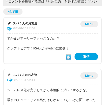
※コメントを投稿する際は
「利用規約」
を必ずご確認ください
並び順
スパくんのお友達
Menu
2023-01-07 9:33:53
てかまだアーリーアクセスなのか？
クラフトピア早くPS4とかSwitchに出せよ
1
返信
スパくんのお友達
Menu
2022-12-13 22:54:41
シームレス化が完了してから本格的にプレイするかな。
最初のチュートリアル島だけしかやってないけど面白かった
し。