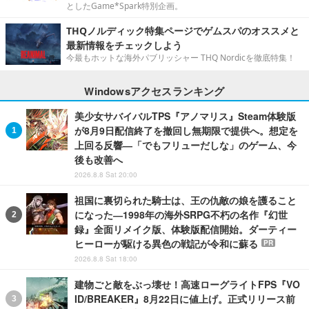
としたGame*Spark特別企画。
THQノルディック特集ページでゲムスパのオススメと
最新情報をチェックしよう
今最もホットな海外パブリッシャー THQ Nordicを徹底特集！
Windowsアクセスランキング
美少女サバイバルTPS『アノマリス』Steam体験版
が8月9日配信終了を撤回し無期限で提供へ。想定を
上回る反響―「でもフリューだしな」のゲーム、今
後も改善へ
2026.8.8 Sat 20:00
祖国に裏切られた騎士は、王の仇敵の娘を護ること
になった―1998年の海外SRPG不朽の名作『幻世
録』全面リメイク版、体験版配信開始。ダーティー
ヒーローが駆ける異色の戦記が令和に蘇る
PR
2026.8.8 Sat 18:00
建物ごと敵をぶっ壊せ！高速ローグライトFPS『VO
ID/BREAKER』8月22日に値上げ。正式リリース前