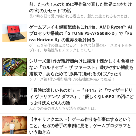
前、たった1人のために手作業で直した世界に1本だけ
の“幻のカセット”の話
長い時を経て受け継がれる過去と、新たに生まれるものとは。
ゲームプレイも録画配信もこれ1台。AMD Ryzen™ AI
プロセッサ搭載の「G TUNE P5-A7G60BK-D」で『Fo
rza Horizon 6』の世界を駆け回る
ゲーム＆制作の拠点となるノートPCで話題のレースタイトルを
プレイ。放熱性能もチェックしました！
シリーズ第1作が現行機向けに復活！懐かしくも色褪せ
ない『カルドセプト ザ ファースト』遊びやすい機能も
搭載で、あらためて“原典”に触れるのにぴったり
シリーズ第1作が現行機向けの新機能を備えて復活！
「冒険は楽しいものだ」 ─『FF11』と『ウィザードリ
ィ ヴァリアンツ ダフネ』、"優しくないRPG"の沼にど
っぷり沈んだ4人の話
ふたつの沼の住人たちが語る奥深さとは。
【キャリアクエスト】ゲーム作りを仕事にするという
こと。セガの若手の事例に見る，ゲームプログラマと
いう働き方