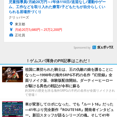
児童指導員/月給20万円～/年休110日/送迎なし/運動やゲー
ム、工作などを取り入れた療育/子どもたちが自分らしくい
られる居場所づくり
クリッパーズ
東京都
月給20万5,680円～25万2,200円
正社員
Sponsored by
！ゲムスパ渾身のPR記事はこれだ！
祖国に裏切られた騎士は、王の仇敵の娘を護ることに
なった―1998年の海外SRPG不朽の名作『幻世録』全
面リメイク版、体験版配信開始。ダーティーヒーロー
が駆ける異色の戦記が令和に蘇る
約30年の歴史を誇る海外SRPGの不朽の名作が全面リメイクされ
て登場！
車が変形してロボになった、でも『ルート16』だった
―41年ぶり完全新作『ROUTE16R』開発者インタビュ
ー。新旧スタッフが語るシリーズの魂。そして41年