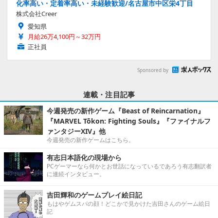
化率高い・定着率高い・未経験歓迎/名古屋市中区栄4丁目
株式会社Creer
愛知県
月給26万4,100円～32万円
正社員
Sponsored by
連載・注目記事
今週発売の新作ゲーム『Beast of Reincarnation』
『MARVEL Tōkon: Fighting Souls』『ファイナルフ
ァンタジーXIV』他
今週発売の新作ゲームはこちら。
有志日本語化の現場から
PCゲーマーなら何かとお世話になっているであろう有志翻訳者
に連続インタビュー。
吉田輝和のゲームプレイ絵日記
もはやゲムスパの顔！どこかで見かけた吉田さんのゲーム絵日
記