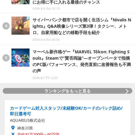
にお得に手に入れる最後のチャンス
2026.8.8 Sat 22:15
サイバーパンク都市で店を開く生活シム『Nivalis N
ights』Q&A映像シリーズ第3弾！タクシー、メト
ロ、自家用船などの移動手段を紹介
2026.8.8 Sat 20:30
マーベル新作格ゲー『MARVEL Tōkon: Fighting S
ouls』Steamで“賛否両論”―オープンベータで指摘
のPC版パフォーマンス、発売直前に改善報告も不満
の声
2026.8.7 Fri 12:21
ランキングをもっと見る
カードゲーム封入スタッフ/未経験OK/カードのパック詰め/
即日選考可
AQUARIUS株式会社
神奈川県
月給31万200円～60万円