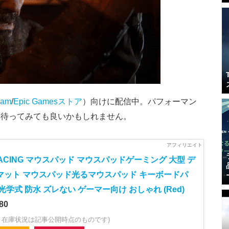
eam
/
Epic Gamesストア
）向けに配信中。パフォーマン
を待ってみても良いかもしれません。
ACING マウスパッド マウスパッドゲーミング 大型 デ
マット マウスパッド光るマウスパッド キーボードパ
光学式 防水 ズレない ゲーマー向け おしゃれ (Red)
80
・在庫状況は記事公開時点のものです)