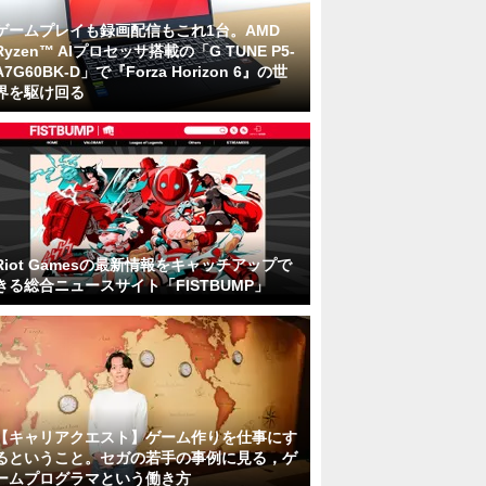
ゲームプレイも録画配信もこれ1台。AMD
Ryzen™ AIプロセッサ搭載の「G TUNE P5-
A7G60BK-D」で『Forza Horizon 6』の世
界を駆け回る
Riot Gamesの最新情報をキャッチアップで
きる総合ニュースサイト「FISTBUMP」
【キャリアクエスト】ゲーム作りを仕事にす
るということ。セガの若手の事例に見る，ゲ
ームプログラマという働き方