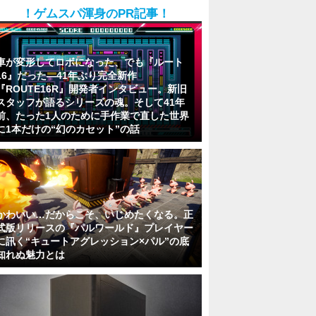
！ゲムスパ渾身のPR記事！
車が変形してロボになった、でも『ルート
16』だった―41年ぶり完全新作
『ROUTE16R』開発者インタビュー。新旧
スタッフが語るシリーズの魂。そして41年
前、たった1人のために手作業で直した世界
に1本だけの“幻のカセット”の話
かわいい…だからこそ、いじめたくなる。正
式版リリースの『パルワールド』プレイヤー
に訊く“キュートアグレッション×パル”の底
知れぬ魅力とは