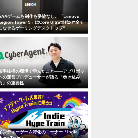
AAAゲームも制作も妥協なし。「Lenovo
Legion Tower 5」はCore Ultra世代の“全て
こなせるゲーミングデスクトップ”
若手抜擢の環境で学んだこと――アプリボッ
トの運営プロデューサーが語る「巻き込み
力」の重要性
インディーゲーム特化のコーナー「Indie
Hype Train」