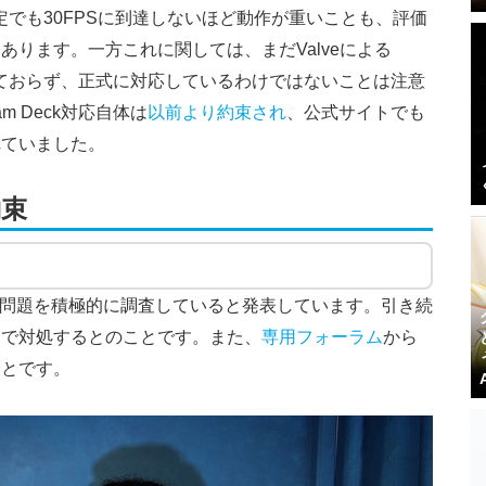
中設定でも30FPSに到達しないほど動作が重いことも、評価
ります。一方これに関しては、まだValveによる
行われておらず、正式に対応しているわけではないことは注意
m Deck対応自体は
以前より約束され
、公式サイトでも
れていました。
約束
ている問題を積極的に調査していると発表しています。引き続
チで対処するとのことです。また、
専用フォーラム
から
ことです。