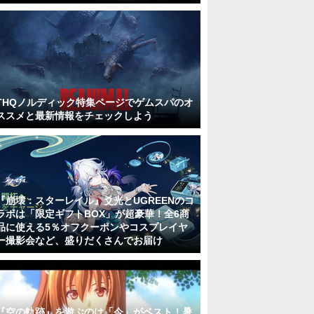
THQノルディック特集ページでゲムスパのオ
ススメと最新情報をチェックしよう
『崩壊：スターレイル』爻光とUGREENのコ
ラボは「限定ギフトBOX」が超豪華！全6商
品に使える5％オフクーポンやコスプレイヤ
ー撮影会など、盛りだくさんでお届け
『空の軌跡』を遊ぶのは「今」がベスト！暑