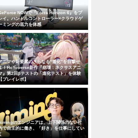
GeForce NOWで『Forza Horizon 6』をプ
レイ。ハンドルコントローラー×クラウドゲ
ーミングの底力を体感
アニマや新要素のさらなる“進化”を目撃せ
よ！HoYoverse新作『崩壊：ネクサスアニ
マ』第2回βテストの「進化テスト」を体験
【プレイレポ】
Aimingのエンジニアは、上下関係のない社
内で自主的に働き、「好き」を仕事にしてい
く