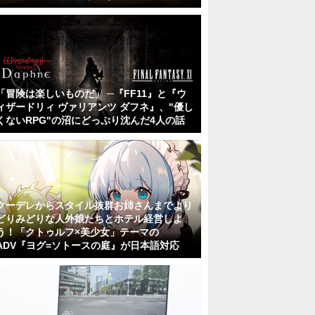
「冒険は楽しいものだ」 ─『FF11』と『ウ
ィザードリィ ヴァリアンツ ダフネ』、"優し
くないRPG"の沼にどっぷり沈んだ4人の話
クーデレからスタイル抜群お姉さんまでより
どりみどりな人外娘たちとホテル経営しよ
う！「クトゥルフ×美少女」テーマの
ADV『ヨグ=ソトースの庭』が日本語対応