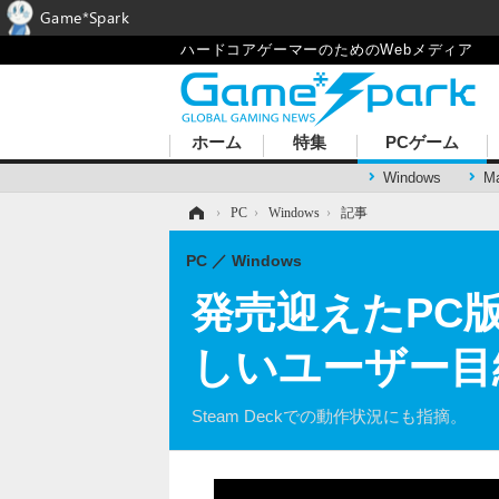
Game*Spark
ハードコアゲーマーのためのWebメディア
ホーム
特集
PCゲーム
Windows
M
ホーム
›
PC
›
Windows
›
記事
PC
Windows
発売迎えたPC版『T
しいユーザー目
Steam Deckでの動作状況にも指摘。