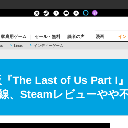
家庭用ゲーム
セール・無料
読者の声
漫画
イン
ac
Linux
インディーゲーム
he Last of Us Par
線、Steamレビューやや