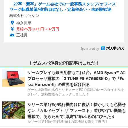
「27卒・新卒」ゲーム会社での一般事務スタッフ/オフィス
ワーク転職希望/残業ほぼなし・定着率高い・未経験歓迎
株式会社キソシン
神奈川県
月給25万8,000円～32万円
正社員
Sponsored by
！ゲムスパ渾身のPR記事はこれだ！
ゲームプレイも録画配信もこれ1台。AMD Ryzen™ AI
プロセッサ搭載の「G TUNE P5-A7G60BK-D」で『Fo
rza Horizon 6』の世界を駆け回る
ゲーム＆制作の拠点となるノートPCで話題のレースタイトルを
プレイ。放熱性能もチェックしました！
シリーズ第1作が現行機向けに復活！懐かしくも色褪せ
ない『カルドセプト ザ ファースト』遊びやすい機能も
搭載で、あらためて“原典”に触れるのにぴったり
シリーズ第1作が現行機向けの新機能を備えて復活！