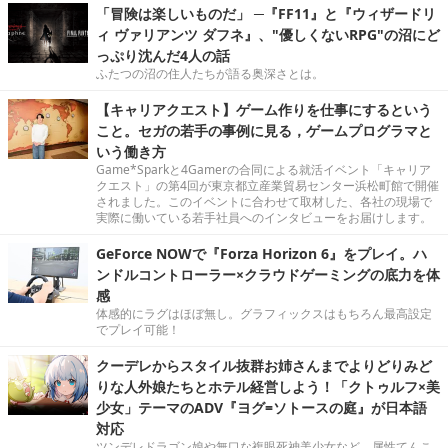
「冒険は楽しいものだ」 ─『FF11』と『ウィザードリ
ィ ヴァリアンツ ダフネ』、"優しくないRPG"の沼にど
っぷり沈んだ4人の話
ふたつの沼の住人たちが語る奥深さとは。
【キャリアクエスト】ゲーム作りを仕事にするという
こと。セガの若手の事例に見る，ゲームプログラマと
いう働き方
Game*Sparkと4Gamerの合同による就活イベント「キャリア
クエスト」の第4回が東京都立産業貿易センター浜松町館で開催
されました。このイベントに合わせて取材した、各社の現場で
実際に働いている若手社員へのインタビューをお届けします。
GeForce NOWで『Forza Horizon 6』をプレイ。ハ
ンドルコントローラー×クラウドゲーミングの底力を体
感
体感的にラグはほぼ無し。グラフィックスはもちろん最高設定
でプレイ可能！
クーデレからスタイル抜群お姉さんまでよりどりみど
りな人外娘たちとホテル経営しよう！「クトゥルフ×美
少女」テーマのADV『ヨグ=ソトースの庭』が日本語
対応
ツンデレドラゴン娘や無口な複眼死神美少女など、属性てんこ