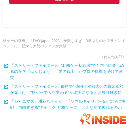
格ゲーの祭典、「EVO Japan 2023」が楽しすぎ！3年ぶりのオフラインイ
ベントに、朝から大勢のファンが集結
《ねんね太郎》
『ストリートファイター6』は“格ゲー初心者”でも本当に楽しめ
るのか？「はんじょう」「愛の戦士」がプロの指導を受けて激
突
『ストリートファイター6』優勝で1億円！次回大会の賞金総額
が爆上げ、“格ゲーで人生変わる”が現実になるとお祭り騒ぎに
『シャニマス』甜花ちゃんが、『ソウルキャリバー6』実況に挑
戦！自由すぎる“キャラクリ”格ゲーに、どんな姿で現れるのか