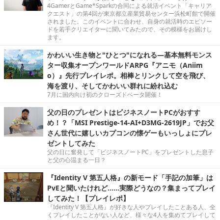
4GamerとGame*Sparkの合同による就活イベント「キャリア
クエスト」の第4回が東京都立産業貿易センター浜松町館で開催
されました。このイベントに合わせ、自身の就活時のエピソー
ドを若手クリエイターに聞いてみたので、その模様をお届けし
ます。
かわいい生き物と"ひとつ"になれる―基本無料モンス
ター収集オープンワールドARPG『アニモ（Aniim
o）』先行プレイレポ。相棒とリンクして空を飛び、
海を渡り、そしてかわいい群れに紛れ込む
7月に国内向け初のクローズドベータ開催！
父の日のプレゼントはビジネスノートPCがおすす
め！？「MSI Prestige-14-AI+D3MG-2619JP」でお父
さん世代に嬉しいカプコンの懐ゲーもいっしょにプレ
ゼントしてみた
父の日に奮発して「ビジネスノートPC」をプレゼントした息子
と父の心温まる一日？
『Identity V 第五人格』の新モード「手記の加筆」は
PvEと聞いたけれど……実際どうなの？集まってプレイ
してみた！【プレイレポ】
『Identity V 第五人格』が好きな人やプレイしたことある人、全
くプレイしたことがない人など、様々な4人を集めてプレイして