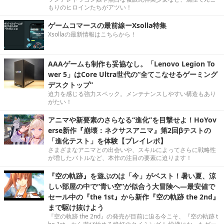
もりのヒロインたちがアツい！
ゲームコマースの最前線ーXsolla特集
Xsollaの最新情報はこちらから！
AAAゲームも制作も妥協なし。「Lenovo Legion To
wer 5」はCore Ultra世代の“全てこなせるゲーミング
デスクトップ”
迫力を感じる強力スペック。メンテナンスしやすい構造もあり
がたい！
アニマや新要素のさらなる“進化”を目撃せよ！HoYov
erse新作『崩壊：ネクサスアニマ』第2回βテストの
「進化テスト」を体験【プレイレポ】
さまざまなアニマとの出会いや、スキルによってさらに戦略性
が増したバトルなど、本作の注目の要素に迫ります！
『空の軌跡』を遊ぶのは「今」がベスト！暑い夏、涼
しい部屋の中で“青い空”が似合う大冒険へ―最安値で
セール中の『the 1st』から新作『空の軌跡 the 2nd』
まで駆け抜けよう
『空の軌跡 the 2nd』の発売が目前に迫る今こそ、『空の軌跡 t