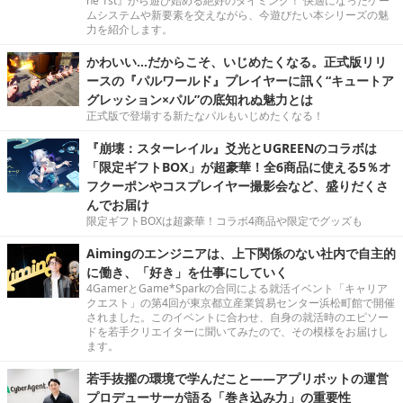
he 1st』から遊び始める絶好のタイミング！ 快適になったゲー
ムシステムや新要素を交えながら、今遊びたい本シリーズの魅
力を紹介します。
かわいい…だからこそ、いじめたくなる。正式版リリ
ースの『パルワールド』プレイヤーに訊く“キュートア
グレッション×パル”の底知れぬ魅力とは
正式版で登場する新たなパルもいじめたくなる！
『崩壊：スターレイル』爻光とUGREENのコラボは
「限定ギフトBOX」が超豪華！全6商品に使える5％オ
フクーポンやコスプレイヤー撮影会など、盛りだくさ
んでお届け
限定ギフトBOXは超豪華！コラボ4商品や限定でグッズも
Aimingのエンジニアは、上下関係のない社内で自主的
に働き、「好き」を仕事にしていく
4GamerとGame*Sparkの合同による就活イベント「キャリア
クエスト」の第4回が東京都立産業貿易センター浜松町館で開催
されました。このイベントに合わせ、自身の就活時のエピソー
ドを若手クリエイターに聞いてみたので、その模様をお届けし
ます。
若手抜擢の環境で学んだこと――アプリボットの運営
プロデューサーが語る「巻き込み力」の重要性