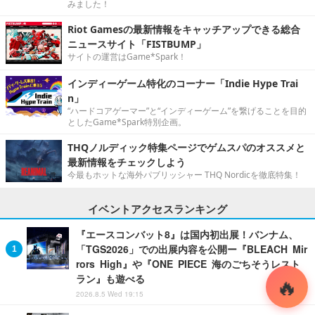
みました！
Riot Gamesの最新情報をキャッチアップできる総合
ニュースサイト「FISTBUMP」
サイトの運営はGame*Spark！
インディーゲーム特化のコーナー「Indie Hype Trai
n」
“ハードコアゲーマー”と“インディーゲーム”を繋げることを目的
としたGame*Spark特別企画。
THQノルディック特集ページでゲムスパのオススメと
最新情報をチェックしよう
今最もホットな海外パブリッシャー THQ Nordicを徹底特集！
イベントアクセスランキング
『エースコンバット8』は国内初出展！バンナム、
「TGS2026」での出展内容を公開ー『BLEACH Mir
rors High』や『ONE PIECE 海のごちそうレスト
ラン』も遊べる
2026.8.5 Wed 19:15