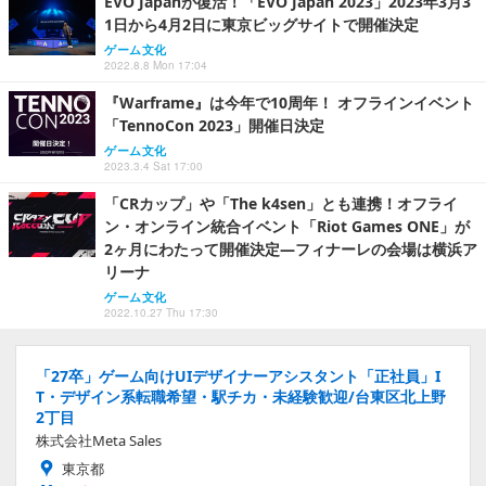
EVO Japanが復活！「EVO Japan 2023」2023年3月3
1日から4月2日に東京ビッグサイトで開催決定
ゲーム文化
2022.8.8 Mon 17:04
『Warframe』は今年で10周年！ オフラインイベント
「TennoCon 2023」開催日決定
ゲーム文化
2023.3.4 Sat 17:00
「CRカップ」や「The k4sen」とも連携！オフライ
ン・オンライン統合イベント「Riot Games ONE」が
2ヶ月にわたって開催決定―フィナーレの会場は横浜ア
リーナ
ゲーム文化
2022.10.27 Thu 17:30
「27卒」ゲーム向けUIデザイナーアシスタント「正社員」I
T・デザイン系転職希望・駅チカ・未経験歓迎/台東区北上野
2丁目
株式会社Meta Sales
東京都