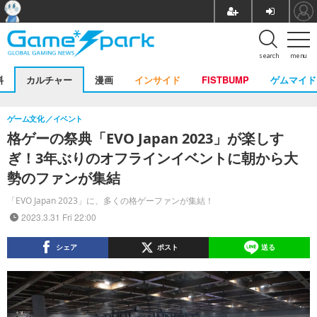
search
menu
料
カルチャー
漫画
インサイド
FISTBUMP
ゲムマイド
ゲーム文化
イベント
格ゲーの祭典「EVO Japan 2023」が楽しす
ぎ！3年ぶりのオフラインイベントに朝から大
勢のファンが集結
「EVO Japan 2023」に、多くの格ゲーファンが集結！
2023.3.31 Fri 22:00
シェア
ポスト
送る