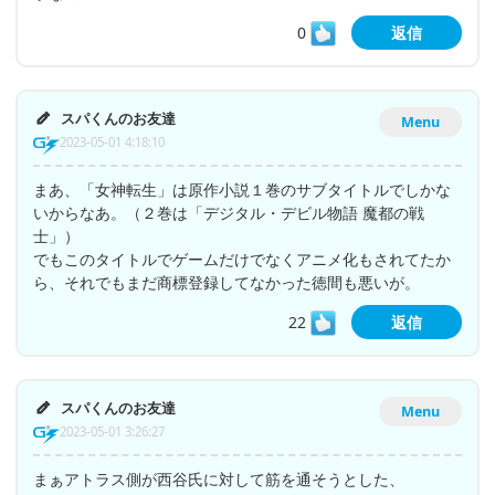
0
返信
スパくんのお友達
Menu
2023-05-01 4:18:10
まあ、「女神転生」は原作小説１巻のサブタイトルでしかな
いからなあ。（２巻は「デジタル・デビル物語 魔都の戦
士」）
でもこのタイトルでゲームだけでなくアニメ化もされてたか
ら、それでもまだ商標登録してなかった徳間も悪いが。
22
返信
スパくんのお友達
Menu
2023-05-01 3:26:27
まぁアトラス側が西谷氏に対して筋を通そうとした、