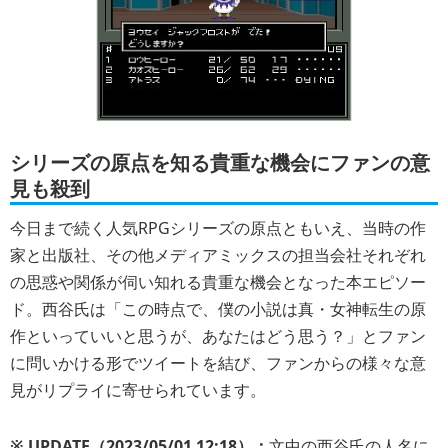
シリーズの原点を知る貴重な機会にファンの意
見も殺到
今日まで続く人気RPGシリーズの原点ともいえ、当時の作
家と出版社、その他メディアミックスの担当会社それぞれ
の思惑や関係が伺い知れる貴重な機会となった本エピソー
ド。西谷氏は「この時点で、僕の小説は真・女神転生の原
作といっていいと思うが、あなたはどう思う？」とファン
に問いかける形でツイートを結び、ファンからの様々な意
見がリプライに寄せられています。
※ UPDATE（2023/05/01 12:18）：
文中の西谷氏の人名に