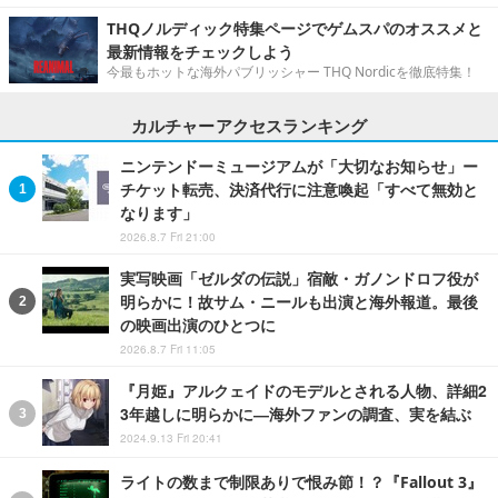
THQノルディック特集ページでゲムスパのオススメと
最新情報をチェックしよう
今最もホットな海外パブリッシャー THQ Nordicを徹底特集！
カルチャーアクセスランキング
ニンテンドーミュージアムが「大切なお知らせ」ー
チケット転売、決済代行に注意喚起「すべて無効と
なります」
2026.8.7 Fri 21:00
実写映画「ゼルダの伝説」宿敵・ガノンドロフ役が
明らかに！故サム・ニールも出演と海外報道。最後
の映画出演のひとつに
2026.8.7 Fri 11:05
『月姫』アルクェイドのモデルとされる人物、詳細2
3年越しに明らかに―海外ファンの調査、実を結ぶ
2024.9.13 Fri 20:41
ライトの数まで制限ありで恨み節！？『Fallout 3』