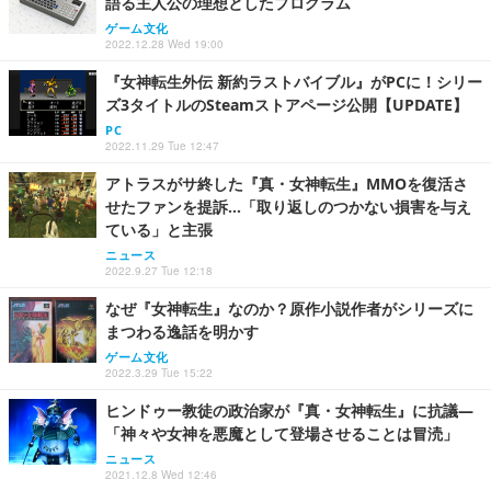
語る主人公の理想としたプログラム
ゲーム文化
2022.12.28 Wed 19:00
『女神転生外伝 新約ラストバイブル』がPCに！シリー
ズ3タイトルのSteamストアページ公開【UPDATE】
PC
2022.11.29 Tue 12:47
アトラスがサ終した『真・女神転生』MMOを復活さ
せたファンを提訴…「取り返しのつかない損害を与え
ている」と主張
ニュース
2022.9.27 Tue 12:18
なぜ『女神転生』なのか？原作小説作者がシリーズに
まつわる逸話を明かす
ゲーム文化
2022.3.29 Tue 15:22
ヒンドゥー教徒の政治家が『真・女神転生』に抗議―
「神々や女神を悪魔として登場させることは冒涜」
ニュース
2021.12.8 Wed 12:46