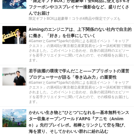
「限定ギフトBOX」が超豪華！全6商品に使える5％オ
フクーポンやコスプレイヤー撮影会など、盛りだくさ
んでお届け
限定ギフトBOXは超豪華！コラボ4商品や限定でグッズも
Aimingのエンジニアは、上下関係のない社内で自主的
に働き、「好き」を仕事にしていく
4GamerとGame*Sparkの合同による就活イベント「キャリア
クエスト」の第4回が東京都立産業貿易センター浜松町館で開催
されました。このイベントに合わせ、自身の就活時のエピソー
ドを若手クリエイターに聞いてみたので、その模様をお届けし
ます。
若手抜擢の環境で学んだこと――アプリボットの運営
プロデューサーが語る「巻き込み力」の重要性
4GamerとGame*Sparkの合同による就活イベント「キャリア
クエスト」の第4回が東京都立産業貿易センター浜松町館で開催
されました。このイベントに合わせ、自身の就活時のエピソー
ドを若手クリエイターに聞いてみたので、その模様をお届けし
ます。
かわいい生き物と"ひとつ"になれる―基本無料モンス
ター収集オープンワールドARPG『アニモ（Aniim
o）』先行プレイレポ。相棒とリンクして空を飛び、
海を渡り、そしてかわいい群れに紛れ込む