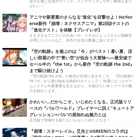
迫力を感じる強力スペック。メンテナンスしやすい構造もあり
がたい！
アニマや新要素のさらなる“進化”を目撃せよ！HoYov
erse新作『崩壊：ネクサスアニマ』第2回βテストの
「進化テスト」を体験【プレイレポ】
さまざまなアニマとの出会いや、スキルによってさらに戦略性
が増したバトルなど、本作の注目の要素に迫ります！
『空の軌跡』を遊ぶのは「今」がベスト！暑い夏、涼
しい部屋の中で“青い空”が似合う大冒険へ―最安値で
セール中の『the 1st』から新作『空の軌跡 the 2nd』
まで駆け抜けよう
『空の軌跡 the 2nd』の発売が目前に迫る今こそ、『空の軌跡 t
he 1st』から遊び始める絶好のタイミング！ 快適になったゲー
ムシステムや新要素を交えながら、今遊びたい本シリーズの魅
力を紹介します。
かわいい…だからこそ、いじめたくなる。正式版リリ
ースの『パルワールド』プレイヤーに訊く“キュートア
グレッション×パル”の底知れぬ魅力とは
正式版で登場する新たなパルもいじめたくなる！
『崩壊：スターレイル』爻光とUGREENのコラボは