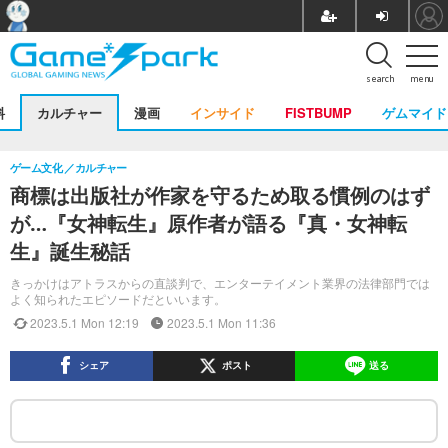
search
menu
料
カルチャー
漫画
インサイド
FISTBUMP
ゲムマイド
ゲーム文化
カルチャー
商標は出版社が作家を守るため取る慣例のはず
が…『女神転生』原作者が語る『真・女神転
生』誕生秘話
きっかけはアトラスからの直談判で、エンターテイメント業界の法律部門では
よく知られたエピソードだといいます。
2023.5.1 Mon 12:19
2023.5.1 Mon 11:36
シェア
ポスト
送る