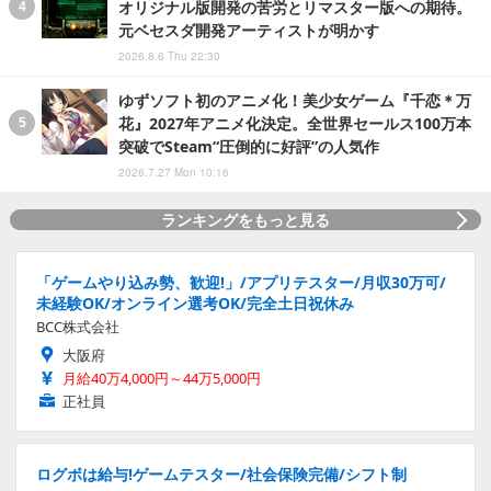
オリジナル版開発の苦労とリマスター版への期待。
元ベセスダ開発アーティストが明かす
2026.8.6 Thu 22:30
ゆずソフト初のアニメ化！美少女ゲーム『千恋＊万
花』2027年アニメ化決定。全世界セールス100万本
突破でSteam“圧倒的に好評”の人気作
2026.7.27 Mon 10:16
ランキングをもっと見る
「ゲームやり込み勢、歓迎!」/アプリテスター/月収30万可/
未経験OK/オンライン選考OK/完全土日祝休み
BCC株式会社
大阪府
月給40万4,000円～44万5,000円
正社員
ログボは給与!ゲームテスター/社会保険完備/シフト制