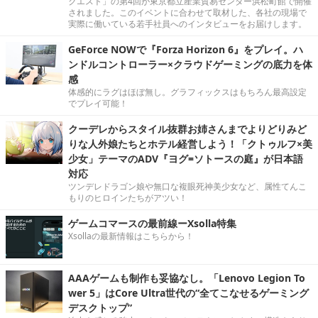
クエスト」の第4回が東京都立産業貿易センター浜松町館で開催
されました。このイベントに合わせて取材した、各社の現場で
実際に働いている若手社員へのインタビューをお届けします。
GeForce NOWで『Forza Horizon 6』をプレイ。ハ
ンドルコントローラー×クラウドゲーミングの底力を体
感
体感的にラグはほぼ無し。グラフィックスはもちろん最高設定
でプレイ可能！
クーデレからスタイル抜群お姉さんまでよりどりみど
りな人外娘たちとホテル経営しよう！「クトゥルフ×美
少女」テーマのADV『ヨグ=ソトースの庭』が日本語
対応
ツンデレドラゴン娘や無口な複眼死神美少女など、属性てんこ
もりのヒロインたちがアツい！
ゲームコマースの最前線ーXsolla特集
Xsollaの最新情報はこちらから！
AAAゲームも制作も妥協なし。「Lenovo Legion To
wer 5」はCore Ultra世代の“全てこなせるゲーミング
デスクトップ”