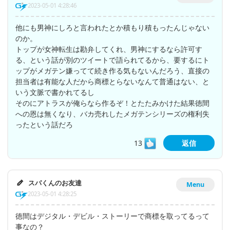
2023-05-01 4:28:46
他にも男神にしろと言われたとか積もり積もったんじゃない
のか。
トップが女神転生は勘弁してくれ、男神にするなら許可す
る、という話が別のツイートで語られてるから、要するにト
ップがメガテン嫌ってて続き作る気もないんだろう、直接の
担当者は有能な人だから商標とらないなんて普通はない、と
いう文脈で書かれてるし
そのにアトラスが俺らなら作るぞ！とたたみかけた結果徳間
への恩は無くなり、バカ売れしたメガテンシリーズの権利失
ったという話だろ
13
返信
スパくんのお友達
Menu
2023-05-01 4:28:25
徳間はデジタル・デビル・ストーリーで商標を取ってるって
事なの？