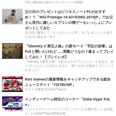
7月に国内向け初のクローズドベータ開催！
父の日のプレゼントはビジネスノートPCがおすす
め！？「MSI Prestige-14-AI+D3MG-2619JP」でお父
さん世代に嬉しいカプコンの懐ゲーもいっしょにプレ
ゼントしてみた
父の日に奮発して「ビジネスノートPC」をプレゼントした息子
と父の心温まる一日？
『Identity V 第五人格』の新モード「手記の加筆」は
PvEと聞いたけれど……実際どうなの？集まってプレイ
してみた！【プレイレポ】
『Identity V 第五人格』が好きな人やプレイしたことある人、全
くプレイしたことがない人など、様々な4人を集めてプレイして
みました！
Riot Gamesの最新情報をキャッチアップできる総合
ニュースサイト「FISTBUMP」
サイトの運営はGame*Spark！
インディーゲーム特化のコーナー「Indie Hype Trai
n」
“ハードコアゲーマー”と“インディーゲーム”を繋げることを目的
としたGame*Spark特別企画。