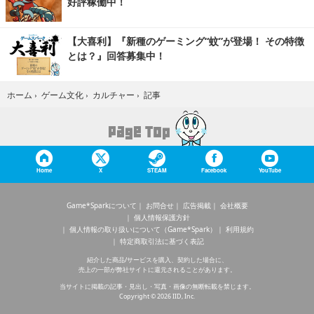
好評稼働中！
【大喜利】『新種のゲーミング“蚊”が登場！ その特徴
とは？』回答募集中！
記事
ホーム
›
ゲーム文化
›
カルチャー
›
Home
X
STEAM
Facebook
YouTube
Game*Sparkについて
お問合せ
広告掲載
会社概要
個人情報保護方針
個人情報の取り扱いについて（Game*Spark）
利用規約
特定商取引法に基づく表記
紹介した商品/サービスを購入、契約した場合に、
売上の一部が弊社サイトに還元されることがあります。
当サイトに掲載の記事・見出し・写真・画像の無断転載を禁じます。
Copyright © 2026 IID, Inc.