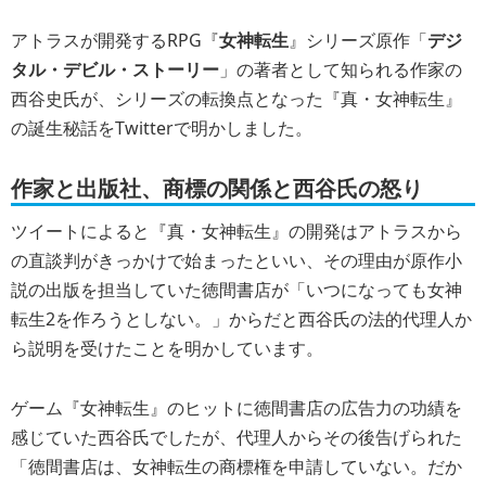
アトラスが開発するRPG『
女神転生
』シリーズ原作「
デジ
タル・デビル・ストーリー
」の著者として知られる作家の
西谷史氏が、シリーズの転換点となった『真・女神転生』
の誕生秘話をTwitterで明かしました。
作家と出版社、商標の関係と西谷氏の怒り
ツイートによると『真・女神転生』の開発はアトラスから
の直談判がきっかけで始まったといい、その理由が原作小
説の出版を担当していた徳間書店が「いつになっても女神
転生2を作ろうとしない。」からだと西谷氏の法的代理人か
ら説明を受けたことを明かしています。
ゲーム『女神転生』のヒットに徳間書店の広告力の功績を
感じていた西谷氏でしたが、代理人からその後告げられた
「徳間書店は、女神転生の商標権を申請していない。だか