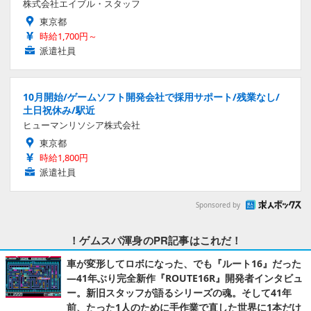
株式会社エイブル・スタッフ
東京都
時給1,700円～
派遣社員
10月開始/ゲームソフト開発会社で採用サポート/残業なし/
土日祝休み/駅近
ヒューマンリソシア株式会社
東京都
時給1,800円
派遣社員
Sponsored by
！ゲムスパ渾身のPR記事はこれだ！
車が変形してロボになった、でも『ルート16』だった
―41年ぶり完全新作『ROUTE16R』開発者インタビュ
ー。新旧スタッフが語るシリーズの魂。そして41年
前、たった1人のために手作業で直した世界に1本だけ