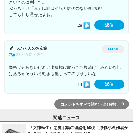
というのは判った。
ぶっちゃけ「真」以降は小説と関係のない新規IPと
しても押し通せたよね。
28
返信
スパくんのお友達
Menu
2023-05-01 3:09:12
商標は知らないけれど出版権は取っても塩漬け、みたいな話
はあるがそういう動きも無しってのは珍しいな。
14
返信
コメントをすべて読む（全16件）
関連ニュース
『女神転生』悪魔召喚の理論を解説！原作小説作者が