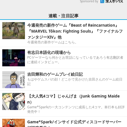
Sponsored by
連載・注目記事
今週発売の新作ゲーム『Beast of Reincarnation』
『MARVEL Tōkon: Fighting Souls』『ファイナルフ
ァンタジーXIV』他
今週発売の新作ゲームはこちら。
有志日本語化の現場から
PCゲーマーなら何かとお世話になっているであろう有志翻訳者
に連続インタビュー。
吉田輝和のゲームプレイ絵日記
もはやゲムスパの顔！どこかで見かけた吉田さんのゲーム絵日
記
【大人気4コマ】じゃんげま（Junk Gaming Maide
n）
Game*Sparkの一大コンテンツに成長した4コマ。単行本も好評
発売中！
Game*Spark/インサイド公式ディスコードサーバー