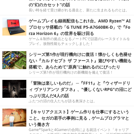
の“幻のカセット”の話
長い時を経て受け継がれる過去と、新たに生まれるものとは。
ゲームプレイも録画配信もこれ1台。AMD Ryzen™ AI
プロセッサ搭載の「G TUNE P5-A7G60BK-D」で『Fo
rza Horizon 6』の世界を駆け回る
ゲーム＆制作の拠点となるノートPCで話題のレースタイトルを
プレイ。放熱性能もチェックしました！
シリーズ第1作が現行機向けに復活！懐かしくも色褪せ
ない『カルドセプト ザ ファースト』遊びやすい機能も
搭載で、あらためて“原典”に触れるのにぴったり
シリーズ第1作が現行機向けの新機能を備えて復活！
「冒険は楽しいものだ」 ─『FF11』と『ウィザードリ
ィ ヴァリアンツ ダフネ』、"優しくないRPG"の沼にど
っぷり沈んだ4人の話
ふたつの沼の住人たちが語る奥深さとは。
【キャリアクエスト】ゲーム作りを仕事にするという
こと。セガの若手の事例に見る，ゲームプログラマと
いう働き方
Game*Sparkと4Gamerの合同による就活イベント「キャリア