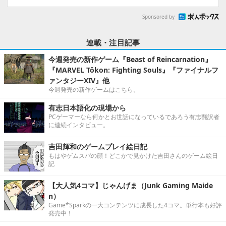
Sponsored by
連載・注目記事
今週発売の新作ゲーム『Beast of Reincarnation』
『MARVEL Tōkon: Fighting Souls』『ファイナルフ
ァンタジーXIV』他
今週発売の新作ゲームはこちら。
有志日本語化の現場から
PCゲーマーなら何かとお世話になっているであろう有志翻訳者
に連続インタビュー。
吉田輝和のゲームプレイ絵日記
もはやゲムスパの顔！どこかで見かけた吉田さんのゲーム絵日
記
【大人気4コマ】じゃんげま（Junk Gaming Maide
n）
Game*Sparkの一大コンテンツに成長した4コマ。単行本も好評
発売中！