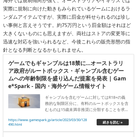
海外では規制傾向が強く、オーストラリアやイギリスでは
実際に規制に向けた動きもみられているゲームにおけるラ
ンダムアイテムですが、実際に罰金が科せられるのは珍し
い事例と言えそうです。約75万円という罰金額はそれほど
大きくないものにも思えますが、両社はストアの変更等に
迅速な対応を強いられるなど、今後これらの販売形態の指
針となる判断となるかもしれません。
ゲームでもギャンブルは18禁に…オーストラリ
ア政府がルートボックス・ギャンブル含むゲー
ムへの年齢制限を盛り込んだ提案を発表 | Gam
e*Spark - 国内・海外ゲーム情報サイト
ギャンブルを含むゲームに対してはR18+の義
務的な制限区分に、有料のルートボックスを含
むものは15歳未満非推奨に分類することを求め
るといいます。
https://www.gamespark.jp/article/2023/03/30/128
続きを読む »
490.html