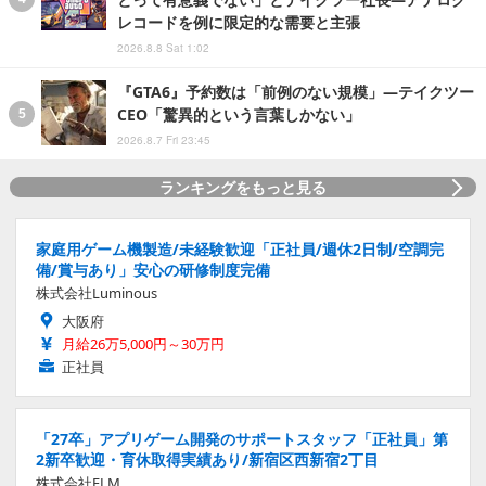
レコードを例に限定的な需要と主張
2026.8.8 Sat 1:02
『GTA6』予約数は「前例のない規模」―テイクツー
CEO「驚異的という言葉しかない」
2026.8.7 Fri 23:45
ランキングをもっと見る
家庭用ゲーム機製造/未経験歓迎「正社員/週休2日制/空調完
備/賞与あり」安心の研修制度完備
株式会社Luminous
大阪府
月給26万5,000円～30万円
正社員
「27卒」アプリゲーム開発のサポートスタッフ「正社員」第
2新卒歓迎・育休取得実績あり/新宿区西新宿2丁目
株式会社ELM