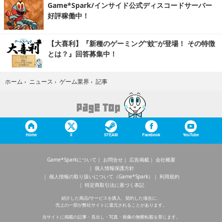
Game*Spark/インサイド公式ディスコードサーバー
好評稼働中！
【大喜利】『新種のゲーミング“蚊”が登場！ その特徴
とは？』回答募集中！
記事
ホーム
›
ニュース
›
ゲーム業界
›
Home
X
STEAM
Facebook
YouTube
Game*Sparkについて
お問合せ
広告掲載
会社概要
個人情報保護方針
個人情報の取り扱いについて（Game*Spark）
利用規約
特定商取引法に基づく表記
紹介した商品/サービスを購入、契約した場合に、
売上の一部が弊社サイトに還元されることがあります。
当サイトに掲載の記事・見出し・写真・画像の無断転載を禁じます。