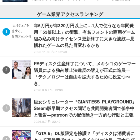
ゲーム業界アクセスランキング
年6万円が年320万円以上に…1人で使うなら年間費
用「53倍以上」の衝撃、有名フォントの商用ゲーム
組み込み向けライセンス更新終了に大きな波紋―見
慣れたゲームの見た目変わるかも
2025.11.30 Sun 22:49
PSディスク生産終了について、メキシコのゲーマー
議員による独占禁止法違反の訴えが正式に進展―
「テクノロジーは自由を拡大するために役立つべ
き」
2026.8.6 Thu 13:00
巨女シミュレーター『GIANTESS PLAYGROUND』
Steam版早期アクセス間近も共同開発者間で係争中
と報告―patreonでの配信除き一方的な行動と主張
2026.8.7 Fri 22:42
『GTA 6』DL版限定を擁護？「ディスクは消費者に
とって有意義でない」とテイクツー社長―アナログ