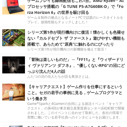
ゲームプレイも録画配信もこれ1台。AMD Ryzen™ AI
プロセッサ搭載の「G TUNE P5-A7G60BK-D」で『Fo
rza Horizon 6』の世界を駆け回る
ゲーム＆制作の拠点となるノートPCで話題のレースタイトルを
プレイ。放熱性能もチェックしました！
シリーズ第1作が現行機向けに復活！懐かしくも色褪せ
ない『カルドセプト ザ ファースト』遊びやすい機能も
搭載で、あらためて“原典”に触れるのにぴったり
シリーズ第1作が現行機向けの新機能を備えて復活！
「冒険は楽しいものだ」 ─『FF11』と『ウィザードリ
ィ ヴァリアンツ ダフネ』、"優しくないRPG"の沼にど
っぷり沈んだ4人の話
ふたつの沼の住人たちが語る奥深さとは。
【キャリアクエスト】ゲーム作りを仕事にするという
こと。セガの若手の事例に見る，ゲームプログラマと
いう働き方
Game*Sparkと4Gamerの合同による就活イベント「キャリア
クエスト」の第4回が東京都立産業貿易センター浜松町館で開催
されました。このイベントに合わせて取材した、各社の現場で
実際に働いている若手社員へのインタビューをお届けします。