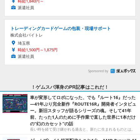
時給1,840円～
派遣社員
トレーディングカードゲームの包装・現場サポート
株式会社バイトレ
埼玉県
時給1,500円～1,875円
派遣社員
Sponsored by
！ゲムスパ渾身のPR記事はこれだ！
車が変形してロボになった、でも『ルート16』だった
―41年ぶり完全新作『ROUTE16R』開発者インタビュ
ー。新旧スタッフが語るシリーズの魂。そして41年
前、たった1人のために手作業で直した世界に1本だけ
の“幻のカセット”の話
長い時を経て受け継がれる過去と、新たに生まれるものとは。