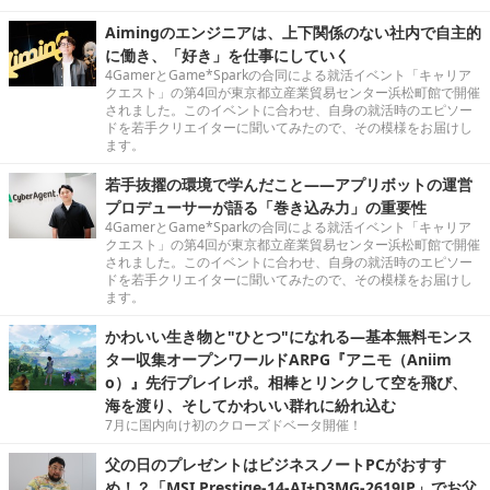
Aimingのエンジニアは、上下関係のない社内で自主的
に働き、「好き」を仕事にしていく
4GamerとGame*Sparkの合同による就活イベント「キャリア
クエスト」の第4回が東京都立産業貿易センター浜松町館で開催
されました。このイベントに合わせ、自身の就活時のエピソー
ドを若手クリエイターに聞いてみたので、その模様をお届けし
ます。
若手抜擢の環境で学んだこと――アプリボットの運営
プロデューサーが語る「巻き込み力」の重要性
4GamerとGame*Sparkの合同による就活イベント「キャリア
クエスト」の第4回が東京都立産業貿易センター浜松町館で開催
されました。このイベントに合わせ、自身の就活時のエピソー
ドを若手クリエイターに聞いてみたので、その模様をお届けし
ます。
かわいい生き物と"ひとつ"になれる―基本無料モンス
ター収集オープンワールドARPG『アニモ（Aniim
o）』先行プレイレポ。相棒とリンクして空を飛び、
海を渡り、そしてかわいい群れに紛れ込む
7月に国内向け初のクローズドベータ開催！
父の日のプレゼントはビジネスノートPCがおすす
め！？「MSI Prestige-14-AI+D3MG-2619JP」でお父