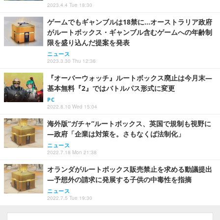
2023.4.4 Tue 18:30
ゲームでもギャンブルは18禁に…オーストラリア政府
がルートボックス・ギャンブル含むゲームへの年齢制
限を盛り込んだ提案を発表
ニュース
2023.3.30 Thu 12:36
『オーバーウォッチ』ルートボックス廃止は今月末―
基本無料『2』ではバトルパス形式に変更
PC
2022.8.10 Wed 15:04
海外版“ガチャ”ルートボックス、英国で規制も視野に
―政府「企業は対策を。さもなくば法制化」
ニュース
2022.7.18 Mon 21:38
オランダがルートボックス販売禁止を求める動議提出
―予想外の請求に発展する子供の中毒性を指摘
ニュース
2022.7.5 Tue 19:30