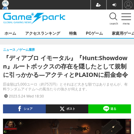
search
menu
ホーム
アクセスランキング
特集
PCゲーム
家庭用ゲー
ニュース
ゲーム業界
『ディアブロ イモータル』『Hunt:Showdow
n』ルートボックスの存在を隠したとして規制
に引っかかる―アクティとPLAIONに罰金命令
罰金額は5,000ユーロ（約75万円）とそれほど大きな額ではありませんが、有
料ランダムアイテムへの風当たりの強さが伺えます。
2023.5.24 Wed 18:30
シェア
ポスト
送る