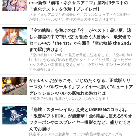
erse新作『崩壊：ネクサスアニマ』第2回βテストの
「進化テスト」を体験【プレイレポ】
さまざまなアニマとの出会いや、スキルによってさらに戦略性
が増したバトルなど、本作の注目の要素に迫ります！
『空の軌跡』を遊ぶのは「今」がベスト！暑い夏、涼
しい部屋の中で“青い空”が似合う大冒険へ―最安値で
セール中の『the 1st』から新作『空の軌跡 the 2nd』
まで駆け抜けよう
『空の軌跡 the 2nd』の発売が目前に迫る今こそ、『空の軌跡 t
he 1st』から遊び始める絶好のタイミング！ 快適になったゲー
ムシステムや新要素を交えながら、今遊びたい本シリーズの魅
力を紹介します。
かわいい…だからこそ、いじめたくなる。正式版リリ
ースの『パルワールド』プレイヤーに訊く“キュートア
グレッション×パル”の底知れぬ魅力とは
正式版で登場する新たなパルもいじめたくなる！
『崩壊：スターレイル』爻光とUGREENのコラボは
「限定ギフトBOX」が超豪華！全6商品に使える5％オ
フクーポンやコスプレイヤー撮影会など、盛りだくさ
んでお届け
限定ギフトBOXは超豪華！コラボ4商品や限定でグッズも