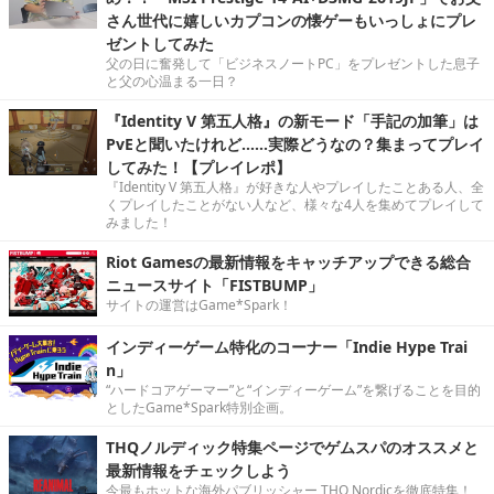
さん世代に嬉しいカプコンの懐ゲーもいっしょにプレ
ゼントしてみた
父の日に奮発して「ビジネスノートPC」をプレゼントした息子
と父の心温まる一日？
『Identity V 第五人格』の新モード「手記の加筆」は
PvEと聞いたけれど……実際どうなの？集まってプレイ
してみた！【プレイレポ】
『Identity V 第五人格』が好きな人やプレイしたことある人、全
くプレイしたことがない人など、様々な4人を集めてプレイして
みました！
Riot Gamesの最新情報をキャッチアップできる総合
ニュースサイト「FISTBUMP」
サイトの運営はGame*Spark！
インディーゲーム特化のコーナー「Indie Hype Trai
n」
“ハードコアゲーマー”と“インディーゲーム”を繋げることを目的
としたGame*Spark特別企画。
THQノルディック特集ページでゲムスパのオススメと
最新情報をチェックしよう
今最もホットな海外パブリッシャー THQ Nordicを徹底特集！