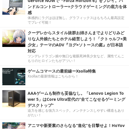
GeForce NOWで『Forza Horizon 6』をプレイ。ハ
ンドルコントローラー×クラウドゲーミングの底力を体
感
体感的にラグはほぼ無し。グラフィックスはもちろん最高設定
でプレイ可能！
クーデレからスタイル抜群お姉さんまでよりどりみど
りな人外娘たちとホテル経営しよう！「クトゥルフ×美
少女」テーマのADV『ヨグ=ソトースの庭』が日本語
対応
ツンデレドラゴン娘や無口な複眼死神美少女など、属性てんこ
もりのヒロインたちがアツい！
ゲームコマースの最前線ーXsolla特集
Xsollaの最新情報はこちらから！
AAAゲームも制作も妥協なし。「Lenovo Legion To
wer 5」はCore Ultra世代の“全てこなせるゲーミング
デスクトップ”
迫力を感じる強力スペック。メンテナンスしやすい構造もあり
がたい！
アニマや新要素のさらなる“進化”を目撃せよ！HoYov