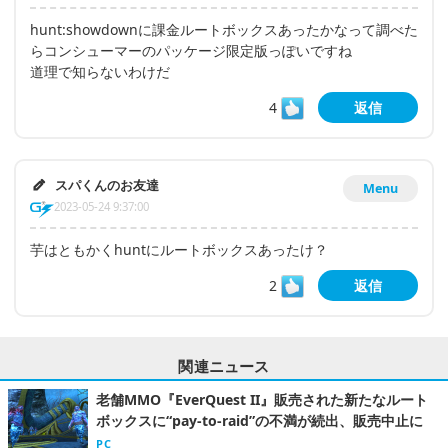
hunt:showdownに課金ルートボックスあったかなって調べた
らコンシューマーのパッケージ限定版っぽいですね
道理で知らないわけだ
4
返信
スパくんのお友達
Menu
2023-05-24 9:37:00
芋はともかくhuntにルートボックスあったけ？
2
返信
関連ニュース
老舗MMO『EverQuest II』販売された新たなルート
ボックスに“pay-to-raid”の不満が続出、販売中止に
PC