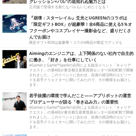
グレッション×パル”の底知れぬ魅力とは
正式版で登場する新たなパルもいじめたくなる！
『崩壊：スターレイル』爻光とUGREENのコラボは
「限定ギフトBOX」が超豪華！全6商品に使える5％オ
フクーポンやコスプレイヤー撮影会など、盛りだくさ
んでお届け
限定ギフトBOXは超豪華！コラボ4商品や限定でグッズも
Aimingのエンジニアは、上下関係のない社内で自主的
に働き、「好き」を仕事にしていく
4GamerとGame*Sparkの合同による就活イベント「キャリア
クエスト」の第4回が東京都立産業貿易センター浜松町館で開催
されました。このイベントに合わせ、自身の就活時のエピソー
ドを若手クリエイターに聞いてみたので、その模様をお届けし
ます。
若手抜擢の環境で学んだこと――アプリボットの運営
プロデューサーが語る「巻き込み力」の重要性
4GamerとGame*Sparkの合同による就活イベント「キャリア
クエスト」の第4回が東京都立産業貿易センター浜松町館で開催
されました。このイベントに合わせ、自身の就活時のエピソー
ドを若手クリエイターに聞いてみたので、その模様をお届けし
ます。