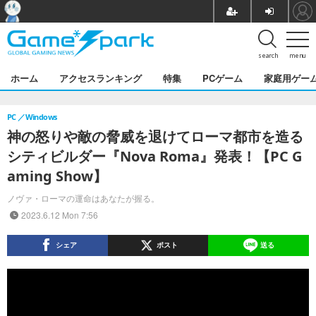
search
menu
ホーム
アクセスランキング
特集
PCゲーム
家庭用ゲー
PC
Windows
神の怒りや敵の脅威を退けてローマ都市を造る
シティビルダー『Nova Roma』発表！【PC G
aming Show】
ノヴァ・ローマの運命はあなたが握る。
2023.6.12 Mon 7:56
シェア
ポスト
送る