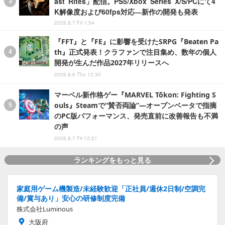
ast Rites」配信。PS5/Xbox Series X/S/PCにて4
K解像度および60fps対応―新作の開発も発表
2026.8.7 Fri 1:54
『FFT』と『FE』に影響を受けたSRPG『Beaten Pa
th』正式発表！クラファンで注目集め、数年の個人
開発が生んだ作品2027年リリースへ
2026.8.6 Thu 12:30
マーベル新作格ゲー『MARVEL Tōkon: Fighting S
ouls』Steamで“賛否両論”―オープンベータで指摘
のPC版パフォーマンス、発売直前に改善報告も不満
の声
2026.8.7 Fri 12:21
ランキングをもっと見る
家庭用ゲーム機製造/未経験歓迎「正社員/週休2日制/空調完
備/賞与あり」安心の研修制度完備
株式会社Luminous
大阪府