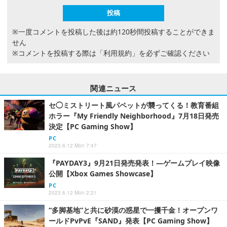
※一度コメントを投稿した後は約120秒間投稿することができま
せん
※コメントを投稿する際は
「利用規約」
を必ずご確認ください
関連ニュース
セ◯ミストリート風パペットが襲ってくる！教育番組
ホラー『My Friendly Neighborhood』7月18日発売
決定【PC Gaming Show】
PC
2023.6.12 Mon 7:47
『PAYDAY3』9月21日発売発表！―ゲームプレイ映像
公開【Xbox Games Showcase】
PC
2023.6.12 Mon 2:21
“多脚基地”と共に砂漠の惑星で一攫千金！オープンワ
ールドPvPvE『SAND』発表【PC Gaming Show】