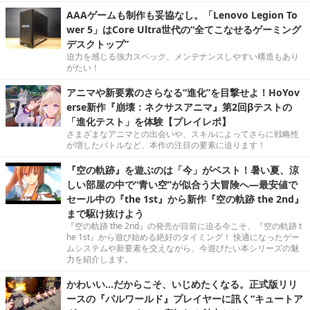
AAAゲームも制作も妥協なし。「Lenovo Legion To
wer 5」はCore Ultra世代の“全てこなせるゲーミング
デスクトップ”
迫力を感じる強力スペック。メンテナンスしやすい構造もあり
がたい！
アニマや新要素のさらなる“進化”を目撃せよ！HoYov
erse新作『崩壊：ネクサスアニマ』第2回βテストの
「進化テスト」を体験【プレイレポ】
さまざまなアニマとの出会いや、スキルによってさらに戦略性
が増したバトルなど、本作の注目の要素に迫ります！
『空の軌跡』を遊ぶのは「今」がベスト！暑い夏、涼
しい部屋の中で“青い空”が似合う大冒険へ―最安値で
セール中の『the 1st』から新作『空の軌跡 the 2nd』
まで駆け抜けよう
『空の軌跡 the 2nd』の発売が目前に迫る今こそ、『空の軌跡 t
he 1st』から遊び始める絶好のタイミング！ 快適になったゲー
ムシステムや新要素を交えながら、今遊びたい本シリーズの魅
力を紹介します。
かわいい…だからこそ、いじめたくなる。正式版リリ
ースの『パルワールド』プレイヤーに訊く“キュートア