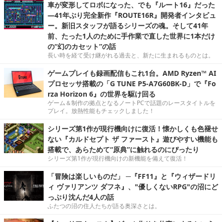
車が変形してロボになった、でも『ルート16』だった
―41年ぶり完全新作『ROUTE16R』開発者インタビュ
ー。新旧スタッフが語るシリーズの魂。そして41年
前、たった1人のために手作業で直した世界に1本だけ
の“幻のカセット”の話
長い時を経て受け継がれる過去と、新たに生まれるものとは。
ゲームプレイも録画配信もこれ1台。AMD Ryzen™ AI
プロセッサ搭載の「G TUNE P5-A7G60BK-D」で『Fo
rza Horizon 6』の世界を駆け回る
ゲーム＆制作の拠点となるノートPCで話題のレースタイトルを
プレイ。放熱性能もチェックしました！
シリーズ第1作が現行機向けに復活！懐かしくも色褪せ
ない『カルドセプト ザ ファースト』遊びやすい機能も
搭載で、あらためて“原典”に触れるのにぴったり
シリーズ第1作が現行機向けの新機能を備えて復活！
「冒険は楽しいものだ」 ─『FF11』と『ウィザードリ
ィ ヴァリアンツ ダフネ』、"優しくないRPG"の沼にど
っぷり沈んだ4人の話
ふたつの沼の住人たちが語る奥深さとは。