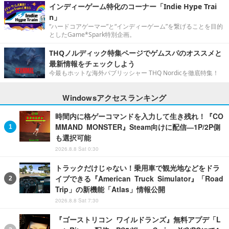
インディーゲーム特化のコーナー「Indie Hype Trai
n」
“ハードコアゲーマー”と“インディーゲーム”を繋げることを目的
としたGame*Spark特別企画。
THQノルディック特集ページでゲムスパのオススメと
最新情報をチェックしよう
今最もホットな海外パブリッシャー THQ Nordicを徹底特集！
Windowsアクセスランキング
時間内に格ゲーコマンドを入力して生き残れ！『CO
MMAND MONSTER』Steam向けに配信―1P/2P側
も選択可能
2026.8.8 Sat 0:30
トラックだけじゃない！乗用車で観光地などをドラ
イブできる『American Truck Simulator』「Road
Trip」の新機能「Atlas」情報公開
2026.8.8 Sat 7:30
『ゴーストリコン ワイルドランズ』無料アプデ「L