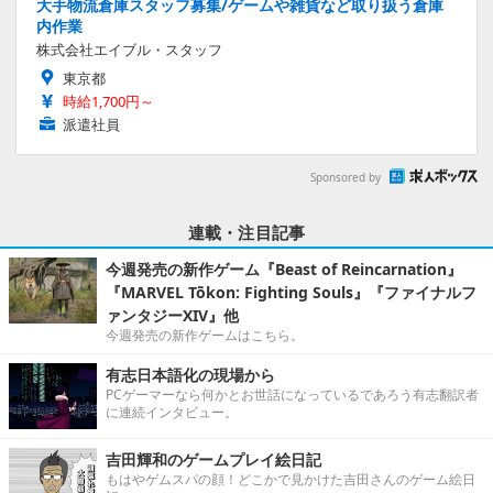
大手物流倉庫スタッフ募集/ゲームや雑貨など取り扱う倉庫
内作業
株式会社エイブル・スタッフ
東京都
時給1,700円～
派遣社員
Sponsored by
連載・注目記事
今週発売の新作ゲーム『Beast of Reincarnation』
『MARVEL Tōkon: Fighting Souls』『ファイナルフ
ァンタジーXIV』他
今週発売の新作ゲームはこちら。
有志日本語化の現場から
PCゲーマーなら何かとお世話になっているであろう有志翻訳者
に連続インタビュー。
吉田輝和のゲームプレイ絵日記
もはやゲムスパの顔！どこかで見かけた吉田さんのゲーム絵日