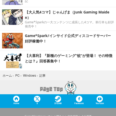
記
【大人気4コマ】じゃんげま（Junk Gaming Maide
n）
Game*Sparkの一大コンテンツに成長した4コマ。単行本も好評
発売中！
Game*Spark/インサイド公式ディスコードサーバー
好評稼働中！
【大喜利】『新種のゲーミング“蚊”が登場！ その特徴
とは？』回答募集中！
記事
ホーム
›
PC
›
Windows
›
Home
X
STEAM
Facebook
YouTube