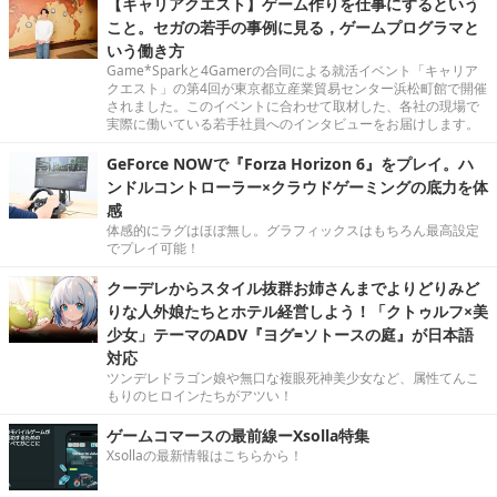
【キャリアクエスト】ゲーム作りを仕事にするという
こと。セガの若手の事例に見る，ゲームプログラマと
いう働き方
Game*Sparkと4Gamerの合同による就活イベント「キャリア
クエスト」の第4回が東京都立産業貿易センター浜松町館で開催
されました。このイベントに合わせて取材した、各社の現場で
実際に働いている若手社員へのインタビューをお届けします。
GeForce NOWで『Forza Horizon 6』をプレイ。ハ
ンドルコントローラー×クラウドゲーミングの底力を体
感
体感的にラグはほぼ無し。グラフィックスはもちろん最高設定
でプレイ可能！
クーデレからスタイル抜群お姉さんまでよりどりみど
りな人外娘たちとホテル経営しよう！「クトゥルフ×美
少女」テーマのADV『ヨグ=ソトースの庭』が日本語
対応
ツンデレドラゴン娘や無口な複眼死神美少女など、属性てんこ
もりのヒロインたちがアツい！
ゲームコマースの最前線ーXsolla特集
Xsollaの最新情報はこちらから！