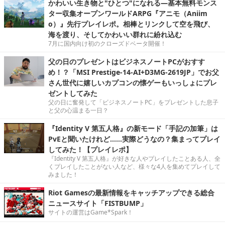
かわいい生き物と"ひとつ"になれる―基本無料モンス
ター収集オープンワールドARPG『アニモ（Aniim
o）』先行プレイレポ。相棒とリンクして空を飛び、
海を渡り、そしてかわいい群れに紛れ込む
7月に国内向け初のクローズドベータ開催！
父の日のプレゼントはビジネスノートPCがおすす
め！？「MSI Prestige-14-AI+D3MG-2619JP」でお父
さん世代に嬉しいカプコンの懐ゲーもいっしょにプレ
ゼントしてみた
父の日に奮発して「ビジネスノートPC」をプレゼントした息子
と父の心温まる一日？
『Identity V 第五人格』の新モード「手記の加筆」は
PvEと聞いたけれど……実際どうなの？集まってプレイ
してみた！【プレイレポ】
『Identity V 第五人格』が好きな人やプレイしたことある人、全
くプレイしたことがない人など、様々な4人を集めてプレイして
みました！
Riot Gamesの最新情報をキャッチアップできる総合
ニュースサイト「FISTBUMP」
サイトの運営はGame*Spark！