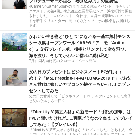
プロデューサーが語る「巻き込み力」の重要性
4GamerとGame*Sparkの合同による就活イベント「キャリア
クエスト」の第4回が東京都立産業貿易センター浜松町館で開催
されました。このイベントに合わせ、自身の就活時のエピソー
ドを若手クリエイターに聞いてみたので、その模様をお届けし
ます。
かわいい生き物と"ひとつ"になれる―基本無料モンス
ター収集オープンワールドARPG『アニモ（Aniim
o）』先行プレイレポ。相棒とリンクして空を飛び、
海を渡り、そしてかわいい群れに紛れ込む
7月に国内向け初のクローズドベータ開催！
父の日のプレゼントはビジネスノートPCがおすす
め！？「MSI Prestige-14-AI+D3MG-2619JP」でお父
さん世代に嬉しいカプコンの懐ゲーもいっしょにプレ
ゼントしてみた
父の日に奮発して「ビジネスノートPC」をプレゼントした息子
と父の心温まる一日？
『Identity V 第五人格』の新モード「手記の加筆」は
PvEと聞いたけれど……実際どうなの？集まってプレイ
してみた！【プレイレポ】
『Identity V 第五人格』が好きな人やプレイしたことある人、全
くプレイしたことがない人など、様々な4人を集めてプレイして