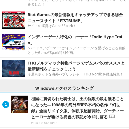
みました！
Riot Gamesの最新情報をキャッチアップできる総合
ニュースサイト「FISTBUMP」
サイトの運営はGame*Spark！
インディーゲーム特化のコーナー「Indie Hype Trai
n」
“ハードコアゲーマー”と“インディーゲーム”を繋げることを目的
としたGame*Spark特別企画。
THQノルディック特集ページでゲムスパのオススメと
最新情報をチェックしよう
今最もホットな海外パブリッシャー THQ Nordicを徹底特集！
Windowsアクセスランキング
祖国に裏切られた騎士は、王の仇敵の娘を護ること
になった―1998年の海外SRPG不朽の名作『幻世
録』全面リメイク版、体験版配信開始。ダーティー
ヒーローが駆ける異色の戦記が令和に蘇る
PR
2026.8.8 Sat 18:00