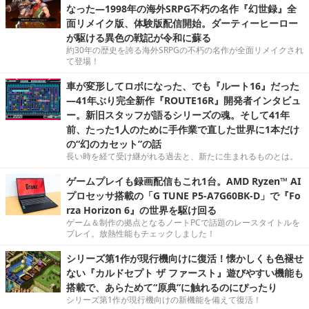
なった―1998年の海外SRPG不朽の名作『幻世録』全
面リメイク版、体験版配信開始。ダーティーヒーロー
が駆ける異色の戦記が令和に蘇る
約30年の歴史を誇る海外SRPGの不朽の名作が全面リメイクされ
て登場！
車が変形してロボになった、でも『ルート16』だった
―41年ぶり完全新作『ROUTE16R』開発者インタビュ
ー。新旧スタッフが語るシリーズの魂。そして41年
前、たった1人のために手作業で直した世界に1本だけ
の“幻のカセット”の話
長い時を経て受け継がれる過去と、新たに生まれるものとは。
ゲームプレイも録画配信もこれ1台。AMD Ryzen™ AI
プロセッサ搭載の「G TUNE P5-A7G60BK-D」で『Fo
rza Horizon 6』の世界を駆け回る
ゲーム＆制作の拠点となるノートPCで話題のレースタイトルを
プレイ。放熱性能もチェックしました！
シリーズ第1作が現行機向けに復活！懐かしくも色褪せ
ない『カルドセプト ザ ファースト』遊びやすい機能も
搭載で、あらためて“原典”に触れるのにぴったり
シリーズ第1作が現行機向けの新機能を備えて復活！