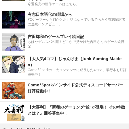
今週発売の新作ゲームはこちら。
有志日本語化の現場から
PCゲーマーなら何かとお世話になっているであろう有志翻訳者
に連続インタビュー。
吉田輝和のゲームプレイ絵日記
もはやゲムスパの顔！どこかで見かけた吉田さんのゲーム絵日
記
【大人気4コマ】じゃんげま（Junk Gaming Maide
n）
Game*Sparkの一大コンテンツに成長した4コマ。単行本も好評
発売中！
Game*Spark/インサイド公式ディスコードサーバー
好評稼働中！
【大喜利】『新種のゲーミング“蚊”が登場！ その特徴
とは？』回答募集中！