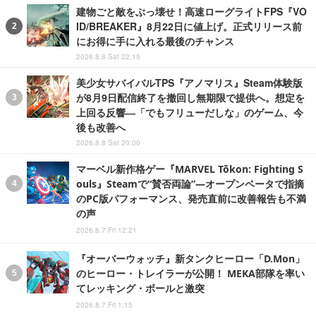
建物ごと敵をぶっ壊せ！高速ローグライトFPS『VO
ID/BREAKER』8月22日に値上げ。正式リリース前
にお得に手に入れる最後のチャンス
2026.8.8 Sat 22:15
美少女サバイバルTPS『アノマリス』Steam体験版
が8月9日配信終了を撤回し無期限で提供へ。想定を
上回る反響―「でもフリューだしな」のゲーム、今
後も改善へ
2026.8.8 Sat 20:00
マーベル新作格ゲー『MARVEL Tōkon: Fighting S
ouls』Steamで“賛否両論”―オープンベータで指摘
のPC版パフォーマンス、発売直前に改善報告も不満
の声
2026.8.7 Fri 12:21
『オーバーウォッチ』新タンクヒーロー「D.Mon」
のヒーロー・トレイラーが公開！ MEKA部隊を率い
てレッキング・ボールと激突
2026.8.7 Fri 1:15