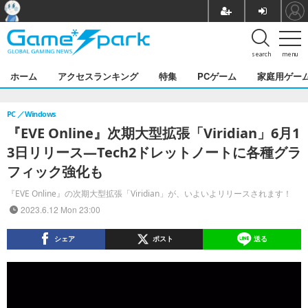
search
menu
ホーム
アクセスランキング
特集
PCゲーム
家庭用ゲー
PC
Windows
『EVE Online』次期大型拡張「Viridian」6月1
3日リリース―Tech2ドレットノートに各種グラ
フィック強化も
『EVE Online』の次期大型拡張「Viridian」が、いよいよリリースされます！
2023.6.12 Mon 23:00
シェア
ポスト
送る