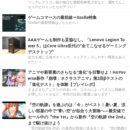
ツンデレドラゴン娘や無口な複眼死神美少女など、属性てんこ
もりのヒロインたちがアツい！
ゲームコマースの最前線ーXsolla特集
Xsollaの最新情報はこちらから！
AAAゲームも制作も妥協なし。「Lenovo Legion To
wer 5」はCore Ultra世代の“全てこなせるゲーミング
デスクトップ”
迫力を感じる強力スペック。メンテナンスしやすい構造もあり
がたい！
アニマや新要素のさらなる“進化”を目撃せよ！HoYov
erse新作『崩壊：ネクサスアニマ』第2回βテストの
「進化テスト」を体験【プレイレポ】
さまざまなアニマとの出会いや、スキルによってさらに戦略性
が増したバトルなど、本作の注目の要素に迫ります！
『空の軌跡』を遊ぶのは「今」がベスト！暑い夏、涼
しい部屋の中で“青い空”が似合う大冒険へ―最安値で
セール中の『the 1st』から新作『空の軌跡 the 2nd』
まで駆け抜けよう
『空の軌跡 the 2nd』の発売が目前に迫る今こそ、『空の軌跡 t