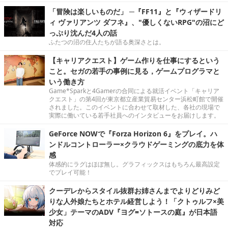
「冒険は楽しいものだ」 ─『FF11』と『ウィザードリ
ィ ヴァリアンツ ダフネ』、"優しくないRPG"の沼にど
っぷり沈んだ4人の話
ふたつの沼の住人たちが語る奥深さとは。
【キャリアクエスト】ゲーム作りを仕事にするという
こと。セガの若手の事例に見る，ゲームプログラマと
いう働き方
Game*Sparkと4Gamerの合同による就活イベント「キャリア
クエスト」の第4回が東京都立産業貿易センター浜松町館で開催
されました。このイベントに合わせて取材した、各社の現場で
実際に働いている若手社員へのインタビューをお届けします。
GeForce NOWで『Forza Horizon 6』をプレイ。ハ
ンドルコントローラー×クラウドゲーミングの底力を体
感
体感的にラグはほぼ無し。グラフィックスはもちろん最高設定
でプレイ可能！
クーデレからスタイル抜群お姉さんまでよりどりみど
りな人外娘たちとホテル経営しよう！「クトゥルフ×美
少女」テーマのADV『ヨグ=ソトースの庭』が日本語
対応