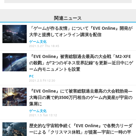
関連ニュース
「ゲームが作る友情」について『EVE Online』開発が
大学と提携してオンライン講演を配信
ゲーム文化
2021.5.27 Thu 18:45
『EVE Online』被害総額過去最高の大会戦「M2-XFE
の殺戮」が“2つのギネス世界記録”を更新―近日中にゲ
ーム内モニュメントを設置
PC
2021.2.5 Fri 12:30
『EVE Online』にて被害総額過去最高の大会戦勃発―
大晦日の裏で約3500万円相当のゲーム内資産が宇宙の
藻屑に
ゲーム文化
2021.1.5 Tue 13:12
歴史的な宇宙戦争続く『EVE Online』で各勢力リーダ
ーによる「クリスマス休戦」が提案―宇宙に一時の平