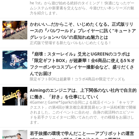
he 1st』から遊び始める絶好のタイミング！ 快適になったゲー
ムシステムや新要素を交えながら、今遊びたい本シリーズの魅
力を紹介します。
かわいい…だからこそ、いじめたくなる。正式版リリ
ースの『パルワールド』プレイヤーに訊く“キュートア
グレッション×パル”の底知れぬ魅力とは
正式版で登場する新たなパルもいじめたくなる！
『崩壊：スターレイル』爻光とUGREENのコラボは
「限定ギフトBOX」が超豪華！全6商品に使える5％オ
フクーポンやコスプレイヤー撮影会など、盛りだくさ
んでお届け
限定ギフトBOXは超豪華！コラボ4商品や限定でグッズも
Aimingのエンジニアは、上下関係のない社内で自主的
に働き、「好き」を仕事にしていく
4GamerとGame*Sparkの合同による就活イベント「キャリア
クエスト」の第4回が東京都立産業貿易センター浜松町館で開催
されました。このイベントに合わせ、自身の就活時のエピソー
ドを若手クリエイターに聞いてみたので、その模様をお届けし
ます。
若手抜擢の環境で学んだこと――アプリボットの運営