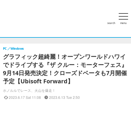
search
menu
ホーム
アクセスランキング
特集
PCゲーム
家庭用ゲー
PC
Windows
グラフィック超綺麗！オープンワールドハワイ
でドライブする『ザ クルー：モーターフェス』
9月14日発売決定！クローズドベータも7月開催
予定【Ubisoft Forward】
ホノルルでレース、火山を爆走！
2023.6.17 Sat 11:08
2023.6.13 Tue 2:50