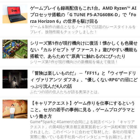
ゲームプレイも録画配信もこれ1台。AMD Ryzen™ AI
プロセッサ搭載の「G TUNE P5-A7G60BK-D」で『Fo
rza Horizon 6』の世界を駆け回る
ゲーム＆制作の拠点となるノートPCで話題のレースタイトルを
プレイ。放熱性能もチェックしました！
シリーズ第1作が現行機向けに復活！懐かしくも色褪せ
ない『カルドセプト ザ ファースト』遊びやすい機能も
搭載で、あらためて“原典”に触れるのにぴったり
シリーズ第1作が現行機向けの新機能を備えて復活！
「冒険は楽しいものだ」 ─『FF11』と『ウィザードリ
ィ ヴァリアンツ ダフネ』、"優しくないRPG"の沼にど
っぷり沈んだ4人の話
ふたつの沼の住人たちが語る奥深さとは。
【キャリアクエスト】ゲーム作りを仕事にするという
こと。セガの若手の事例に見る，ゲームプログラマと
いう働き方
Game*Sparkと4Gamerの合同による就活イベント「キャリア
クエスト」の第4回が東京都立産業貿易センター浜松町館で開催
されました。このイベントに合わせて取材した、各社の現場で
実際に働いている若手社員へのインタビューをお届けします。