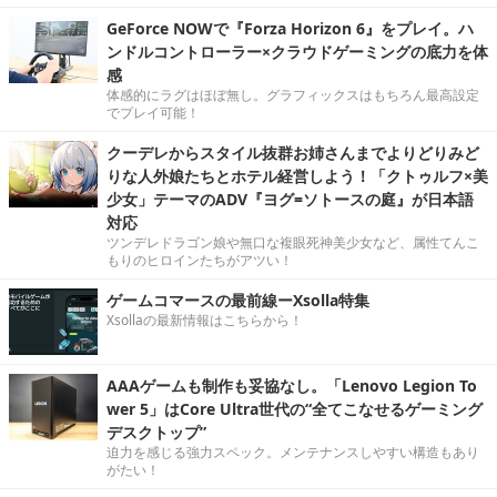
GeForce NOWで『Forza Horizon 6』をプレイ。ハ
ンドルコントローラー×クラウドゲーミングの底力を体
感
体感的にラグはほぼ無し。グラフィックスはもちろん最高設定
でプレイ可能！
クーデレからスタイル抜群お姉さんまでよりどりみど
りな人外娘たちとホテル経営しよう！「クトゥルフ×美
少女」テーマのADV『ヨグ=ソトースの庭』が日本語
対応
ツンデレドラゴン娘や無口な複眼死神美少女など、属性てんこ
もりのヒロインたちがアツい！
ゲームコマースの最前線ーXsolla特集
Xsollaの最新情報はこちらから！
AAAゲームも制作も妥協なし。「Lenovo Legion To
wer 5」はCore Ultra世代の“全てこなせるゲーミング
デスクトップ”
迫力を感じる強力スペック。メンテナンスしやすい構造もあり
がたい！