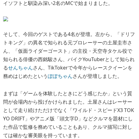
イソフトと馴染み深い2名のMCで始まりました。
そして、今回のゲストである4名が登壇。左から、「ドリフ
トキング」の異名で知られる元プロレーサーの土屋圭市さ
ん、「仮面ライダーゴースト」の主役・天空寺タケル役で
知られる俳優の西銘駿さん、バイクYouTuberとして知られ
る
せんちゃん
さん、TikTokerで今年からレースクイーンを
務めはじめたという
ぽぽちゃん
さんが登壇しました。
まずは「ゲームを体験したときにどう感じたか」という質
問が会場内から投げかけられました。土屋さんはレーサー
として走り続けただけでなく「ワイルド・スピードX3 TOK
YO DRIFT」やアニメ版「頭文字D」などクルマを題材にし
た作品で監修を務めていることもあり、クルマ描写に対し
ては確かな審美眼を持っています。