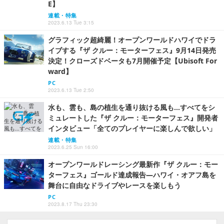
E】
連載・特集
2023.6.13 Tue 3:15
グラフィック超綺麗！オープンワールドハワイでドラ
イブする『ザ クルー：モーターフェス』9月14日発売
決定！クローズドベータも7月開催予定【Ubisoft For
ward】
PC
2023.6.13 Tue 2:50
水も、雲も、島の植生を通り抜ける風も…すべてをシ
ミュレートした『ザ クルー：モーターフェス』開発者
インタビュー「全てのプレイヤーに楽しんで欲しい」
連載・特集
2023.6.25 Sun 16:00
オープンワールドレーシング最新作『ザ クルー：モー
ターフェス』ゴールド達成報告―ハワイ・オアフ島を
舞台に自由なドライブやレースを楽しもう
PC
2023.8.17 Thu 23:30