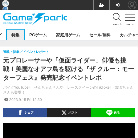
search
menu
グ
特集
PCゲーム
家庭用ゲーム
セール/無料
カルチャ
連載・特集
イベントレポート
元プロレーサーや「仮面ライダー」俳優も挑
戦！美麗なオアフ島を駆ける『ザ クルー：モー
ターフェス』発売記念イベントレポ
バイクYouTuber・せんちゃんさんや、レースクイーンのTikToker・ぽぽちゃん
さんも登場！
2023.9.15 Fri 12:30
シェア
ポスト
送る