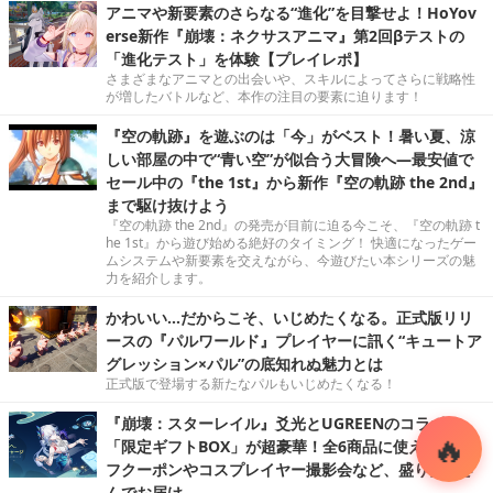
アニマや新要素のさらなる“進化”を目撃せよ！HoYov
erse新作『崩壊：ネクサスアニマ』第2回βテストの
「進化テスト」を体験【プレイレポ】
さまざまなアニマとの出会いや、スキルによってさらに戦略性
が増したバトルなど、本作の注目の要素に迫ります！
『空の軌跡』を遊ぶのは「今」がベスト！暑い夏、涼
しい部屋の中で“青い空”が似合う大冒険へ―最安値で
セール中の『the 1st』から新作『空の軌跡 the 2nd』
まで駆け抜けよう
『空の軌跡 the 2nd』の発売が目前に迫る今こそ、『空の軌跡 t
he 1st』から遊び始める絶好のタイミング！ 快適になったゲー
ムシステムや新要素を交えながら、今遊びたい本シリーズの魅
力を紹介します。
かわいい…だからこそ、いじめたくなる。正式版リリ
ースの『パルワールド』プレイヤーに訊く“キュートア
グレッション×パル”の底知れぬ魅力とは
正式版で登場する新たなパルもいじめたくなる！
『崩壊：スターレイル』爻光とUGREENのコラボは
「限定ギフトBOX」が超豪華！全6商品に使える5％オ
フクーポンやコスプレイヤー撮影会など、盛りだくさ
んでお届け