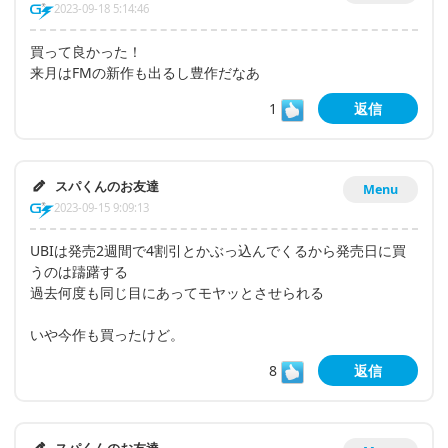
2023-09-18 5:14:46
買って良かった！
来月はFMの新作も出るし豊作だなあ
1
返信
スパくんのお友達
Menu
2023-09-15 9:09:13
UBIは発売2週間で4割引とかぶっ込んでくるから発売日に買
うのは躊躇する
過去何度も同じ目にあってモヤッとさせられる
いや今作も買ったけど。
8
返信