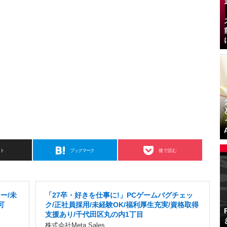
スト
ブックマーク
後で読む
ー/未
「27卒・好きを仕事に!」PCゲームバグチェッ
可
ク/正社員採用/未経験OK/福利厚生充実/資格取得
支援あり/千代田区丸の内1丁目
株式会社Meta Sales