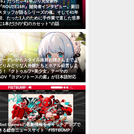
16』だった―41年ぶり完全新作
『ROUTE16R』開発者インタビュー。新旧
スタッフが語るシリーズの魂。そして41年
前、たった1人のために手作業で直した世界
に1本だけの“幻のカセット”の話
クーデレからスタイル抜群お姉さんまでより
どりみどりな人外娘たちとホテル経営しよ
う！「クトゥルフ×美少女」テーマの
ADV『ヨグ=ソトースの庭』が日本語対応
Riot Gamesの最新情報をキャッチアップで
きる総合ニュースサイト「FISTBUMP」