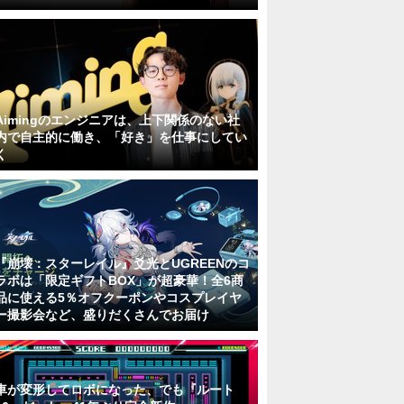
Aimingのエンジニアは、上下関係のない社
内で自主的に働き、「好き」を仕事にしてい
く
『崩壊：スターレイル』爻光とUGREENのコ
ラボは「限定ギフトBOX」が超豪華！全6商
品に使える5％オフクーポンやコスプレイヤ
ー撮影会など、盛りだくさんでお届け
車が変形してロボになった、でも『ルート