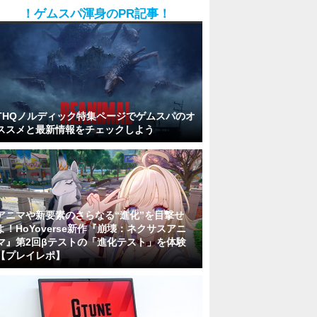
！ゲムスパ渾身のPR記事！
THQノルディック特集ページでゲムスパのオ
ススメと最新情報をチェックしよう
アニマや新要素のさらなる“進化”を目撃せ
よ！HoYoverse新作『崩壊：ネクサスアニ
マ』第2回βテストの「進化テスト」を体験
【プレイレポ】