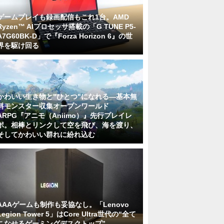
ゲームプレイも録画配信もこれ1台。AMD
Ryzen™ AIプロセッサ搭載の「G TUNE P5-
A7G60BK-D」で『Forza Horizon 6』の世
界を駆け回る
かわいい生き物と"ひとつ"になれる―基本無
料モンスター収集オープンワールド
ARPG『アニモ（Aniimo）』先行プレイレ
ポ。相棒とリンクして空を飛び、海を渡り、
そしてかわいい群れに紛れ込む
AAAゲームも制作も妥協なし。「Lenovo
Legion Tower 5」はCore Ultra世代の“全て
こなせるゲーミングデスクトップ”