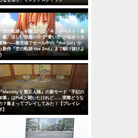
『空の軌跡』を遊ぶのは「今」がベスト！暑
い夏、涼しい部屋の中で“青い空”が似合う大
冒険へ―最安値でセール中の『the 1st』か
ら新作『空の軌跡 the 2nd』まで駆け抜けよ
う
『Identity V 第五人格』の新モード「手記の
加筆」はPvEと聞いたけれど……実際どうな
の？集まってプレイしてみた！【プレイレ
ポ】