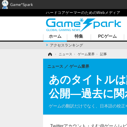
Game*Spark
ハードコアゲーマーのためのWebメディア
ホーム
特集
PCゲーム
アクセスランキング
ホーム
›
ニュース
›
ゲーム業界
›
記事
ニュース
ゲーム業界
あのタイトルは
公開―過去に関
ゲームの翻訳だけでなく、日本語の校正
Twitterアカウント・えむ@ゲーム