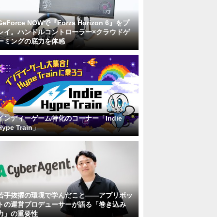
GeForce NOWで『Forza Horizon 6』をプ
レイ。ハンドルコントローラー×クラウドゲ
ーミングの底力を体感
インディーゲーム特化のコーナー「Indie
Hype Train」
若手抜擢の環境で学んだこと――アプリボッ
トの運営プロデューサーが語る「巻き込み
力」の重要性