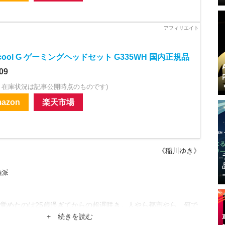
icool G ゲーミングヘッドセット G335WH 国内正規品
09
・在庫状況は記事公開時点のものです)
azon
楽天市場
《稲川ゆき》
種派
覚めたのは25歳過ぎてからの超遅咲き。人やら都市やら、何で
レーション系をこよなく愛する、のんびりゲーマーです。
+ 続きを読む