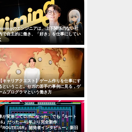
Aimingのエンジニアは、上下関係のない社
内で自主的に働き、「好き」を仕事にしてい
く
【キャリアクエスト】ゲーム作りを仕事にす
るということ。セガの若手の事例に見る，ゲ
ームプログラマという働き方
車が変形してロボになった、でも『ルート
16』だった―41年ぶり完全新作
『ROUTE16R』開発者インタビュー。新旧