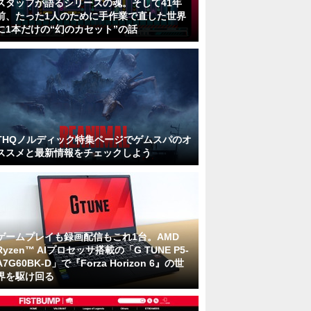
スタッフが語るシリーズの魂。そして41年
前、たった1人のために手作業で直した世界
に1本だけの“幻のカセット”の話
THQノルディック特集ページでゲムスパのオ
ススメと最新情報をチェックしよう
ゲームプレイも録画配信もこれ1台。AMD
Ryzen™ AIプロセッサ搭載の「G TUNE P5-
A7G60BK-D」で『Forza Horizon 6』の世
界を駆け回る