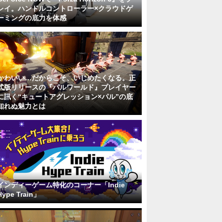
レイ。ハンドルコントローラー×クラウドゲ
ーミングの底力を体感
かわいい…だからこそ、いじめたくなる。正
式版リリースの『パルワールド』プレイヤー
に訊く“キュートアグレッション×パル”の底
知れぬ魅力とは
インディーゲーム特化のコーナー「Indie
Hype Train」