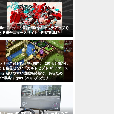
Riot Gamesの最新情報をキャッチアップで
きる総合ニュースサイト「FISTBUMP」
シリーズ第1作が現行機向けに復活！懐かし
くも色褪せない『カルドセプト ザ ファース
ト』遊びやすい機能も搭載で、あらため
て“原典”に触れるのにぴったり
GeForce NOWで『Forza Horizon 6』をプ