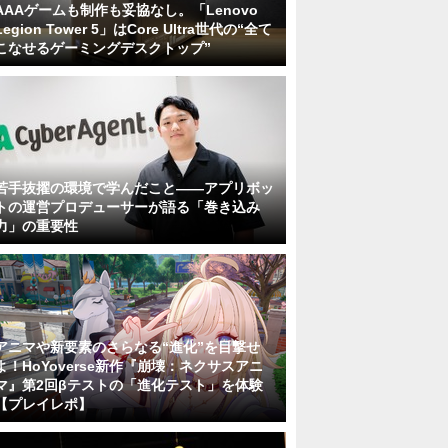
AAAゲームも制作も妥協なし。「Lenovo
Legion Tower 5」はCore Ultra世代の“全て
こなせるゲーミングデスクトップ”
若手抜擢の環境で学んだこと――アプリボッ
トの運営プロデューサーが語る「巻き込み
力」の重要性
アニマや新要素のさらなる“進化”を目撃せ
よ！HoYoverse新作『崩壊：ネクサスアニ
マ』第2回βテストの「進化テスト」を体験
【プレイレポ】