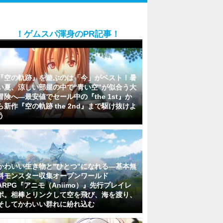
！ゲムスパ渾身のPR記事！
『空の軌跡』を遊ぶのは「今」がベスト！暑
い夏、涼しい部屋の中で“青い空”が似合う大
冒険へ―最安値でセール中の『the 1st』か
ら新作『空の軌跡 the 2nd』まで駆け抜けよ
う
かわいい生き物と"ひとつ"になれる―基本無
料モンスター収集オープンワールド
ARPG『アニモ（Aniimo）』先行プレイレ
ポ。相棒とリンクして空を飛び、海を渡り、
そしてかわいい群れに紛れ込む