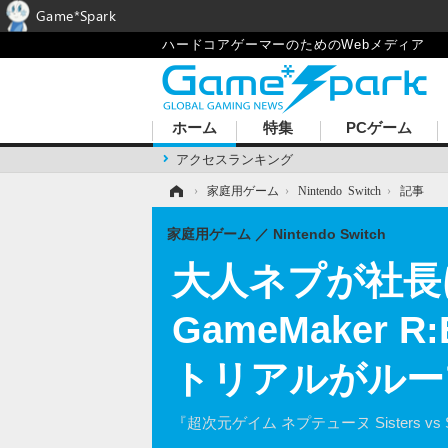
Game*Spark
ハードコアゲーマーのためのWebメディア
ホーム
特集
PCゲーム
アクセスランキング
ホーム
›
家庭用ゲーム
›
Nintendo Switch
›
記事
家庭用ゲーム
Nintendo Switch
大人ネプが社長
GameMaker 
トリアルがルー
『超次元ゲイム ネプテューヌ Sisters 