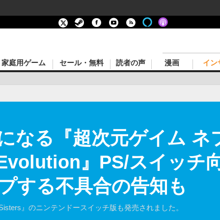
家庭用ゲーム
セール・無料
読者の声
漫画
イン
になる『超次元ゲイム ネ
R:Evolution』PS/ス
プする不具合の告知も
vs Sisters』のニンテンドースイッチ版も発売されました。