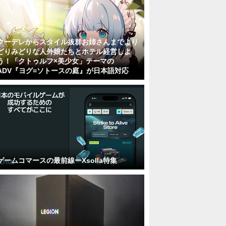
クーデレからスタイル抜群お姉さんまでより
どりみどりな人外娘たちとホテル経営しよ
う！「クトゥルフ×美少女」テーマの
ADV『ヨグ=ソトースの庭』が日本語対応
ゲームコマースの最前線ーXsolla特集