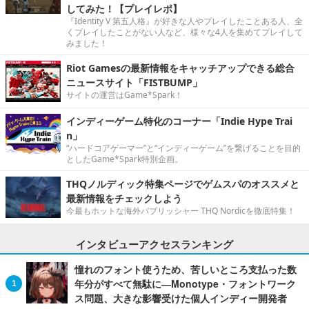
してみた！【プレイレポ】
『Identity V 第五人格』が好きな人やプレイしたことある人、全
くプレイしたことがない人など、様々な4人を集めてプレイして
みました！
Riot Gamesの最新情報をキャッチアップできる総合
ニュースサイト「FISTBUMP」
サイトの運営はGame*Spark！
インディーゲーム特化のコーナー「Indie Hype Trai
n」
“ハードコアゲーマー”と“インディーゲーム”を繋げることを目的
としたGame*Spark特別企画。
THQノルディック特集ページでゲムスパのオススメと
最新情報をチェックしよう
今最もホットな海外パブリッシャー THQ Nordicを徹底特集！
インタビューアクセスランキング
憧れのフォント使うため、苦しいところ支払った数
年分がすべて無駄に―Monotype・フォントワーク
ス問題、大きな影響受けた個人インディー開発者