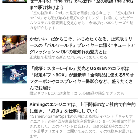
セール中の『the 1st』から新作『空の軌跡 the 2nd』
まで駆け抜けよう
『空の軌跡 the 2nd』の発売が目前に迫る今こそ、『空の軌跡 t
he 1st』から遊び始める絶好のタイミング！ 快適になったゲー
ムシステムや新要素を交えながら、今遊びたい本シリーズの魅
力を紹介します。
かわいい…だからこそ、いじめたくなる。正式版リリ
ースの『パルワールド』プレイヤーに訊く“キュートア
グレッション×パル”の底知れぬ魅力とは
正式版で登場する新たなパルもいじめたくなる！
『崩壊：スターレイル』爻光とUGREENのコラボは
「限定ギフトBOX」が超豪華！全6商品に使える5％オ
フクーポンやコスプレイヤー撮影会など、盛りだくさ
んでお届け
限定ギフトBOXは超豪華！コラボ4商品や限定でグッズも
Aimingのエンジニアは、上下関係のない社内で自主的
に働き、「好き」を仕事にしていく
4GamerとGame*Sparkの合同による就活イベント「キャリア
クエスト」の第4回が東京都立産業貿易センター浜松町館で開催
されました。このイベントに合わせ、自身の就活時のエピソー
ドを若手クリエイターに聞いてみたので、その模様をお届けし
ます。