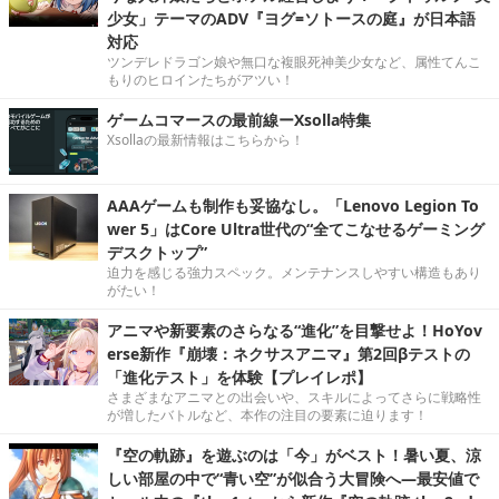
少女」テーマのADV『ヨグ=ソトースの庭』が日本語
対応
ツンデレドラゴン娘や無口な複眼死神美少女など、属性てんこ
もりのヒロインたちがアツい！
ゲームコマースの最前線ーXsolla特集
Xsollaの最新情報はこちらから！
AAAゲームも制作も妥協なし。「Lenovo Legion To
wer 5」はCore Ultra世代の“全てこなせるゲーミング
デスクトップ”
迫力を感じる強力スペック。メンテナンスしやすい構造もあり
がたい！
アニマや新要素のさらなる“進化”を目撃せよ！HoYov
erse新作『崩壊：ネクサスアニマ』第2回βテストの
「進化テスト」を体験【プレイレポ】
さまざまなアニマとの出会いや、スキルによってさらに戦略性
が増したバトルなど、本作の注目の要素に迫ります！
『空の軌跡』を遊ぶのは「今」がベスト！暑い夏、涼
しい部屋の中で“青い空”が似合う大冒険へ―最安値で