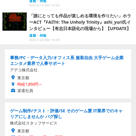
連載・特集
2023.8.13 Sun 12:00
「誰にとっても作品が楽しめる環境を作りたい」ホラ
ーACT『FAITH: The Unholy Trinity』ashi_yuri氏イ
ンタビュー【有志日本語化の現場から】【UPDATE】
連載・特集
2023.5.22 Mon 18:00
事務/PC・データ入力/オフィス系 服装自由 大手ゲーム企業
エンタメ業界で人事サポート
アデコ株式会社
東京都
時給1,850円～
派遣社員
ゲーム制作/テスト・評価/SE そのゲーム愛 IT業界でのキャ
リアにしませんか バグ探し
株式会社スタッフサービス
東京都