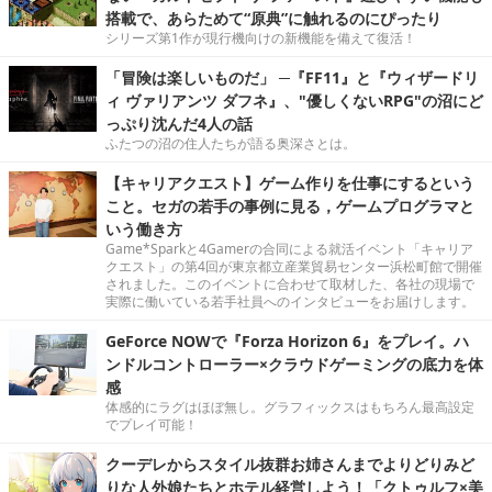
搭載で、あらためて“原典”に触れるのにぴったり
シリーズ第1作が現行機向けの新機能を備えて復活！
「冒険は楽しいものだ」 ─『FF11』と『ウィザードリ
ィ ヴァリアンツ ダフネ』、"優しくないRPG"の沼にど
っぷり沈んだ4人の話
ふたつの沼の住人たちが語る奥深さとは。
【キャリアクエスト】ゲーム作りを仕事にするという
こと。セガの若手の事例に見る，ゲームプログラマと
いう働き方
Game*Sparkと4Gamerの合同による就活イベント「キャリア
クエスト」の第4回が東京都立産業貿易センター浜松町館で開催
されました。このイベントに合わせて取材した、各社の現場で
実際に働いている若手社員へのインタビューをお届けします。
GeForce NOWで『Forza Horizon 6』をプレイ。ハ
ンドルコントローラー×クラウドゲーミングの底力を体
感
体感的にラグはほぼ無し。グラフィックスはもちろん最高設定
でプレイ可能！
クーデレからスタイル抜群お姉さんまでよりどりみど
りな人外娘たちとホテル経営しよう！「クトゥルフ×美