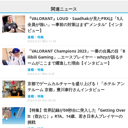
関連ニュース
『VALORANT』LOUD・Saadhakが見たPRXは「5人
全員が強い」―事前の対策はまず“メンタル”【インタ
ビュー】
連載・特集
2023.8.21 Mon 11:45
「VALORANT Champions 2023」一番の台風の目「B
ilibili Gaming」…エースプレイヤー・whzyが語るチ
ームがここまで躍進した理由【インタビュー】
連載・特集
2023.8.21 Mon 9:45
京都でゲームカルチャーを盛り上げる！「ホテル アン
テルーム 京都」豊川泰行さんインタビュー
連載・特集
2023.8.20 Sun 20:00
【特集】世界記録が59秒台に突入した『Getting Over
It（壺おじ）』RTA。14歳、若き日本人プレイヤーの
挑戦