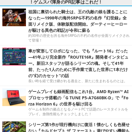
！ゲムスパ渾身のPR記事はこれだ！
祖国に裏切られた騎士は、王の仇敵の娘を護ることに
なった―1998年の海外SRPG不朽の名作『幻世録』全
面リメイク版、体験版配信開始。ダーティーヒーロー
が駆ける異色の戦記が令和に蘇る
約30年の歴史を誇る海外SRPGの不朽の名作が全面リメイクされ
て登場！
車が変形してロボになった、でも『ルート16』だった
―41年ぶり完全新作『ROUTE16R』開発者インタビュ
ー。新旧スタッフが語るシリーズの魂。そして41年
前、たった1人のために手作業で直した世界に1本だけ
の“幻のカセット”の話
長い時を経て受け継がれる過去と、新たに生まれるものとは。
ゲームプレイも録画配信もこれ1台。AMD Ryzen™ AI
プロセッサ搭載の「G TUNE P5-A7G60BK-D」で『Fo
rza Horizon 6』の世界を駆け回る
ゲーム＆制作の拠点となるノートPCで話題のレースタイトルを
プレイ。放熱性能もチェックしました！
シリーズ第1作が現行機向けに復活！懐かしくも色褪せ
ない『カルドセプト ザ ファースト』遊びやすい機能も