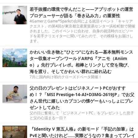
若手抜擢の環境で学んだこと――アプリボットの運営
プロデューサーが語る「巻き込み力」の重要性
4GamerとGame*Sparkの合同による就活イベント「キャリア
クエスト」の第4回が東京都立産業貿易センター浜松町館で開催
されました。このイベントに合わせ、自身の就活時のエピソー
ドを若手クリエイターに聞いてみたので、その模様をお届けし
ます。
かわいい生き物と"ひとつ"になれる―基本無料モンス
ター収集オープンワールドARPG『アニモ（Aniim
o）』先行プレイレポ。相棒とリンクして空を飛び、
海を渡り、そしてかわいい群れに紛れ込む
7月に国内向け初のクローズドベータ開催！
父の日のプレゼントはビジネスノートPCがおすす
め！？「MSI Prestige-14-AI+D3MG-2619JP」でお父
さん世代に嬉しいカプコンの懐ゲーもいっしょにプレ
ゼントしてみた
父の日に奮発して「ビジネスノートPC」をプレゼントした息子
と父の心温まる一日？
『Identity V 第五人格』の新モード「手記の加筆」は
PvEと聞いたけれど……実際どうなの？集まってプレイ