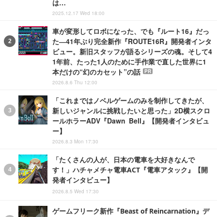
は…
2025.12.17 Wed 18:00
車が変形してロボになった、でも『ルート16』だっ
た―41年ぶり完全新作『ROUTE16R』開発者インタ
ビュー。新旧スタッフが語るシリーズの魂。そして4
1年前、たった1人のために手作業で直した世界に1
本だけの“幻のカセット”の話
PR
2026.8.6 Thu 12:00
「これまではノベルゲームのみを制作してきたが、
新しいジャンルに挑戦したいと思った」2D横スクロ
ールホラーADV『Dawn Bell』【開発者インタビュ
ー】
2026.8.3 Mon 17:30
「たくさんの人が、日本の電車を大好きなんで
す！」ハチャメチャ電車ACT『電車アタック』【開
発者インタビュー】
2026.8.5 Wed 17:30
ゲームフリーク新作『Beast of Reincarnation』デ