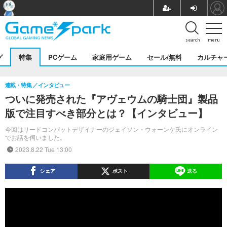
search
menu
グ
特集
PCゲーム
家庭用ゲーム
セール/無料
カルチャ
連載・特集
インタビュー
ついに発売された『アヴェウムの騎士団』製品
版で注目すべき部分とは？【インタビュー】
今回はリードコンバットデザイナーのジェイソン・ウォーンケ氏にオンライン
でお話を伺いました。
2023.8.22 Tue 13:00
シェア
ポスト
送る