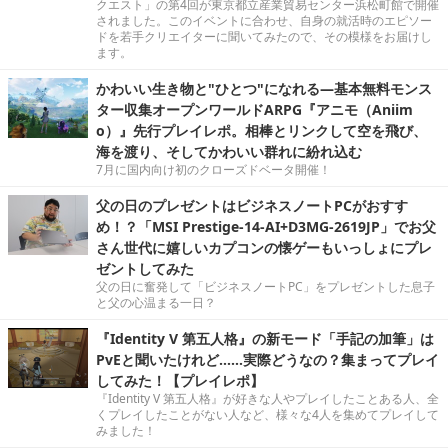
クエスト」の第4回が東京都立産業貿易センター浜松町館で開催
されました。このイベントに合わせ、自身の就活時のエピソー
ドを若手クリエイターに聞いてみたので、その模様をお届けし
ます。
かわいい生き物と"ひとつ"になれる―基本無料モンス
ター収集オープンワールドARPG『アニモ（Aniim
o）』先行プレイレポ。相棒とリンクして空を飛び、
海を渡り、そしてかわいい群れに紛れ込む
7月に国内向け初のクローズドベータ開催！
父の日のプレゼントはビジネスノートPCがおすす
め！？「MSI Prestige-14-AI+D3MG-2619JP」でお父
さん世代に嬉しいカプコンの懐ゲーもいっしょにプレ
ゼントしてみた
父の日に奮発して「ビジネスノートPC」をプレゼントした息子
と父の心温まる一日？
『Identity V 第五人格』の新モード「手記の加筆」は
PvEと聞いたけれど……実際どうなの？集まってプレイ
してみた！【プレイレポ】
『Identity V 第五人格』が好きな人やプレイしたことある人、全
くプレイしたことがない人など、様々な4人を集めてプレイして
みました！