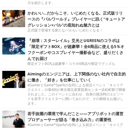
力を紹介します。
かわいい…だからこそ、いじめたくなる。正式版リリ
ースの『パルワールド』プレイヤーに訊く“キュートア
グレッション×パル”の底知れぬ魅力とは
正式版で登場する新たなパルもいじめたくなる！
『崩壊：スターレイル』爻光とUGREENのコラボは
「限定ギフトBOX」が超豪華！全6商品に使える5％オ
フクーポンやコスプレイヤー撮影会など、盛りだくさ
んでお届け
限定ギフトBOXは超豪華！コラボ4商品や限定でグッズも
Aimingのエンジニアは、上下関係のない社内で自主的
に働き、「好き」を仕事にしていく
4GamerとGame*Sparkの合同による就活イベント「キャリア
クエスト」の第4回が東京都立産業貿易センター浜松町館で開催
されました。このイベントに合わせ、自身の就活時のエピソー
ドを若手クリエイターに聞いてみたので、その模様をお届けし
ます。
若手抜擢の環境で学んだこと――アプリボットの運営
プロデューサーが語る「巻き込み力」の重要性
4GamerとGame*Sparkの合同による就活イベント「キャリア