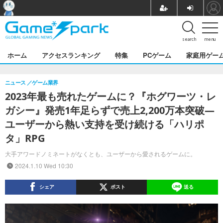
search
menu
ホーム
アクセスランキング
特集
PCゲーム
家庭用ゲー
ニュース
ゲーム業界
2023年最も売れたゲームに？『ホグワーツ・レ
ガシー』発売1年足らずで売上2,200万本突破―
ユーザーから熱い支持を受け続ける「ハリポ
タ」RPG
大手アワードノミネートがなくとも、ユーザーから愛されるゲームに。
2024.1.10 Wed 10:30
シェア
ポスト
送る