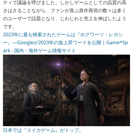
ティで議論を呼びました。しかしゲームとしての品質の高
さはさることながら、ファンが喜ぶ原作再現の数々は多く
のユーザーで話題となり、じわじわと売上を伸ばしたよう
です。
2023年に最も検索されたゲームは『ホグワーツ・レガシ
ー』―Googleが2023年の急上昇ワードを公開 | Game*Sp
ark - 国内・海外ゲーム情報サイト
日本では『スイカゲーム』がトップ。