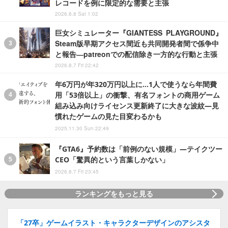
レコードを例に限定的な需要と主張
2026.8.8 Sat 1:02
巨女シミュレーター『GIANTESS PLAYGROUND』
Steam版早期アクセス間近も共同開発者間で係争中
と報告―patreonでの配信除き一方的な行動と主張
2026.8.7 Fri 22:42
年6万円が年320万円以上に…1人で使うなら年間費
用「53倍以上」の衝撃、有名フォントの商用ゲーム
組み込み向けライセンス更新終了に大きな波紋―見
慣れたゲームの見た目変わるかも
2025.11.30 Sun 22:49
『GTA6』予約数は「前例のない規模」―テイクツー
CEO「驚異的という言葉しかない」
2026.8.7 Fri 23:45
ランキングをもっと見る
「27卒」ゲームイラスト・キャラクターデザインのアシスタ