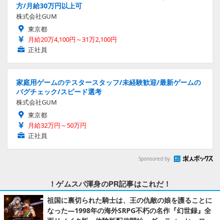
方/月給30万円以上可
株式会社GUM
東京都
月給20万4,100円～31万2,100円
正社員
家庭用ゲームのテスタースタッフ/未経験歓迎/最新ゲームの
バグチェック/スピード選考
株式会社GUM
東京都
月給32万円～50万円
正社員
Sponsored by
！ゲムスパ渾身のPR記事はこれだ！
祖国に裏切られた騎士は、王の仇敵の娘を護ることに
なった―1998年の海外SRPG不朽の名作『幻世録』全