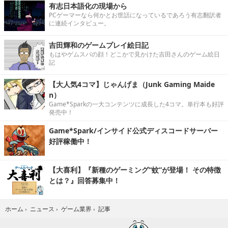
有志日本語化の現場から
PCゲーマーなら何かとお世話になっているであろう有志翻訳者
に連続インタビュー。
吉田輝和のゲームプレイ絵日記
もはやゲムスパの顔！どこかで見かけた吉田さんのゲーム絵日
記
【大人気4コマ】じゃんげま（Junk Gaming Maide
n）
Game*Sparkの一大コンテンツに成長した4コマ。単行本も好評
発売中！
Game*Spark/インサイド公式ディスコードサーバー
好評稼働中！
【大喜利】『新種のゲーミング“蚊”が登場！ その特徴
とは？』回答募集中！
記事
ホーム
›
ニュース
›
ゲーム業界
›