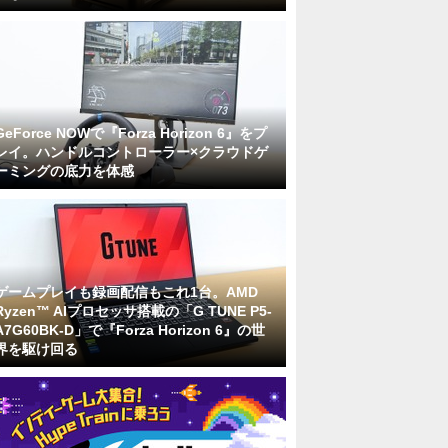
GeForce NOWで『Forza Horizon 6』をプ
レイ。ハンドルコントローラー×クラウドゲ
ーミングの底力を体感
ゲームプレイも録画配信もこれ1台。AMD
Ryzen™ AIプロセッサ搭載の「G TUNE P5-
A7G60BK-D」で『Forza Horizon 6』の世
界を駆け回る