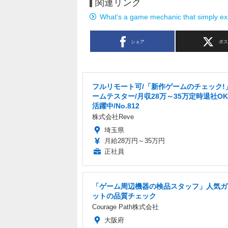
関連リンク
What's a game mechanic that simply exi
シェア
ポ
フルリモート可/「新作ゲームのチェック!
ームテスター/月収28万～35万定時退社OK/
活躍中/No.812
株式会社Reve
埼玉県
月給28万円～35万円
正社員
「ゲーム周辺機器の検品スタッフ」人気ガ
ットの品質チェック
Courage Path株式会社
大阪府