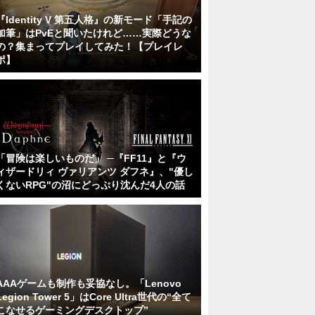
『Identity V 第五人格』の新モード「手記の
加筆」はPvEと聞いたけれど……実際どうな
の？集まってプレイしてみた！【プレイレ
ポ】
「冒険は楽しいものだ」 ─『FF11』と『ウ
ィザードリィ ヴァリアンツ ダフネ』、"優し
くないRPG"の沼にどっぷり沈んだ4人の話
AAAゲームも制作も妥協なし。「Lenovo
Legion Tower 5」はCore Ultra世代の“全て
こなせるゲーミングデスクトップ”