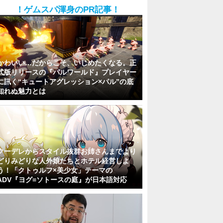
！ゲムスパ渾身のPR記事！
かわいい…だからこそ、いじめたくなる。正
式版リリースの『パルワールド』プレイヤー
に訊く“キュートアグレッション×パル”の底
知れぬ魅力とは
クーデレからスタイル抜群お姉さんまでより
どりみどりな人外娘たちとホテル経営しよ
う！「クトゥルフ×美少女」テーマの
ADV『ヨグ=ソトースの庭』が日本語対応