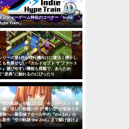
インディーゲーム特化のコーナー「Indie
Hype Train」
シリーズ第1作が現行機向けに復活！懐かし
くも色褪せない『カルドセプト ザ ファース
ト』遊びやすい機能も搭載で、あらため
て“原典”に触れるのにぴったり
『空の軌跡』を遊ぶのは「今」がベスト！暑
い夏、涼しい部屋の中で“青い空”が似合う大
冒険へ―最安値でセール中の『the 1st』か
ら新作『空の軌跡 the 2nd』まで駆け抜けよ
う