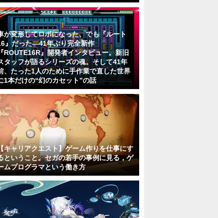
車が変形してロボになった、でも『ルート
16』だった―41年ぶり完全新作
『ROUTE16R』開発者インタビュー。新旧
スタッフが語るシリーズの魂。そして41年
前、たった1人のために手作業で直した世界
に1本だけの“幻のカセット”の話
【キャリアクエスト】ゲーム作りを仕事にす
るということ。セガの若手の事例に見る，ゲ
ームプログラマという働き方