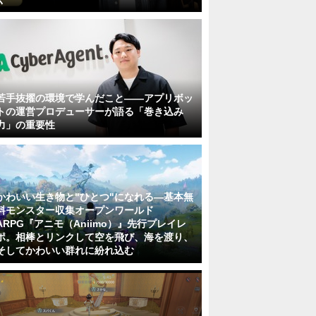
若手抜擢の環境で学んだこと――アプリボッ
トの運営プロデューサーが語る「巻き込み
力」の重要性
かわいい生き物と"ひとつ"になれる―基本無
料モンスター収集オープンワールド
ARPG『アニモ（Aniimo）』先行プレイレ
ポ。相棒とリンクして空を飛び、海を渡り、
そしてかわいい群れに紛れ込む