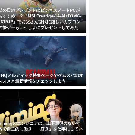
父の日のプレゼントはビジネスノートPCが
おすすめ！？「MSI Prestige-14-AI+D3MG-
2619JP」でお父さん世代に嬉しいカプコン
の懐ゲーもいっしょにプレゼントしてみた
THQノルディック特集ページでゲムスパのオ
ススメと最新情報をチェックしよう
Aimingのエンジニアは、上下関係のない社
内で自主的に働き、「好き」を仕事にしてい
く