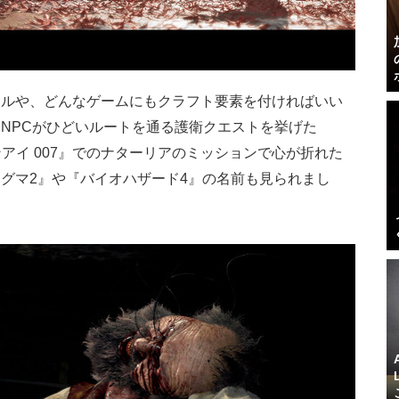
アルや、どんなゲームにもクラフト要素を付ければいい
NPCがひどいルートを通る護衛クエストを挙げた
ゴールデンアイ 007』でのナターリアのミッションで心が折れた
グマ2』や『バイオハザード4』の名前も見られまし