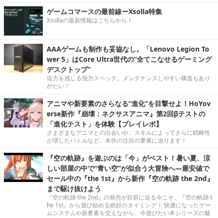
ゲームコマースの最前線ーXsolla特集
Xsollaの最新情報はこちらから！
AAAゲームも制作も妥協なし。「Lenovo Legion To
wer 5」はCore Ultra世代の“全てこなせるゲーミング
デスクトップ”
迫力を感じる強力スペック。メンテナンスしやすい構造もあり
がたい！
アニマや新要素のさらなる“進化”を目撃せよ！HoYov
erse新作『崩壊：ネクサスアニマ』第2回βテストの
「進化テスト」を体験【プレイレポ】
さまざまなアニマとの出会いや、スキルによってさらに戦略性
が増したバトルなど、本作の注目の要素に迫ります！
『空の軌跡』を遊ぶのは「今」がベスト！暑い夏、涼
しい部屋の中で“青い空”が似合う大冒険へ―最安値で
セール中の『the 1st』から新作『空の軌跡 the 2nd』
まで駆け抜けよう
『空の軌跡 the 2nd』の発売が目前に迫る今こそ、『空の軌跡 t
he 1st』から遊び始める絶好のタイミング！ 快適になったゲー
ムシステムや新要素を交えながら、今遊びたい本シリーズの魅