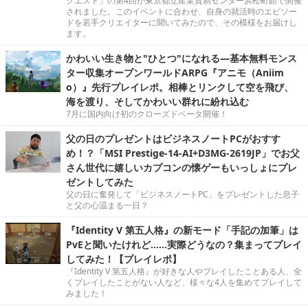
クエスト」の第4回が東京都立産業貿易センター浜松町館で開催
されました。このイベントに合わせ、自身の就活時のエピソー
ドを若手クリエイターに聞いてみたので、その模様をお届けし
ます。
かわいい生き物と"ひとつ"になれる―基本無料モンス
ター収集オープンワールドARPG『アニモ（Aniim
o）』先行プレイレポ。相棒とリンクして空を飛び、
海を渡り、そしてかわいい群れに紛れ込む
7月に国内向け初のクローズドベータ開催！
父の日のプレゼントはビジネスノートPCがおすす
め！？「MSI Prestige-14-AI+D3MG-2619JP」でお父
さん世代に嬉しいカプコンの懐ゲーもいっしょにプレ
ゼントしてみた
父の日に奮発して「ビジネスノートPC」をプレゼントした息子
と父の心温まる一日？
『Identity V 第五人格』の新モード「手記の加筆」は
PvEと聞いたけれど……実際どうなの？集まってプレイ
してみた！【プレイレポ】
『Identity V 第五人格』が好きな人やプレイしたことある人、全
くプレイしたことがない人など、様々な4人を集めてプレイして
みました！