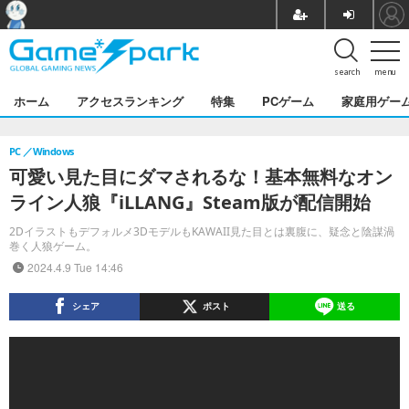
search
menu
ホーム
アクセスランキング
特集
PCゲーム
家庭用ゲー
PC
Windows
可愛い見た目にダマされるな！基本無料なオン
ライン人狼『iLLANG』Steam版が配信開始
2Dイラストもデフォルメ3DモデルもKAWAII見た目とは裏腹に、疑念と陰謀渦
巻く人狼ゲーム。
2024.4.9 Tue 14:46
シェア
ポスト
送る