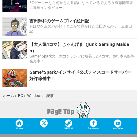
PCゲーマーなら何かとお世話になっているであろう有志翻訳者
に連続インタビュー。
吉田輝和のゲームプレイ絵日記
もはやゲムスパの顔！どこかで見かけた吉田さんのゲーム絵日
記
【大人気4コマ】じゃんげま（Junk Gaming Maide
n）
Game*Sparkの一大コンテンツに成長した4コマ。単行本も好評
発売中！
Game*Spark/インサイド公式ディスコードサーバー
好評稼働中！
記事
ホーム
›
PC
›
Windows
›
Home
X
STEAM
Facebook
YouTube