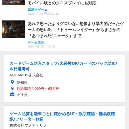
モバイル版とのクロスプレイにも対応
家庭用ゲーム
2023.11.15 Wed 20:35
あれ？思ったよりグロいな…想像より暴力的だったゲ
ームの思い出―『トゥームレイダー』からまさかの
『あつまれ!ピニャータ』まで
ゲーム文化
2024.4.8 Mon 12:00
カードゲーム封入スタッフ/未経験OK/カードのパック詰め/
即日選考可
AQUARIUS株式会社
愛知県
月給30万1,900円～65万円
正社員
ゲーム品質を端末ごとに確かめるUI・誤字確認・難易度確
認/フリーター歓迎
株式会社マノア・リノ