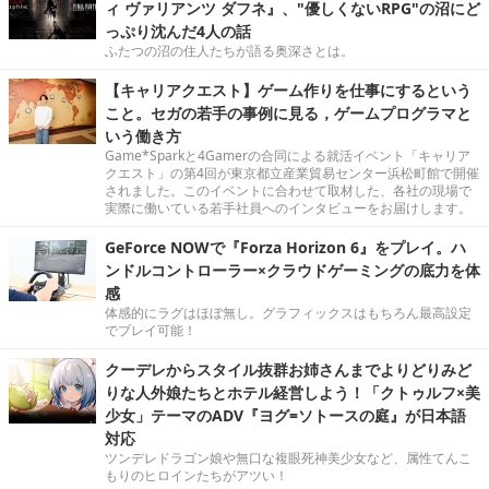
ィ ヴァリアンツ ダフネ』、"優しくないRPG"の沼にど
っぷり沈んだ4人の話
ふたつの沼の住人たちが語る奥深さとは。
【キャリアクエスト】ゲーム作りを仕事にするという
こと。セガの若手の事例に見る，ゲームプログラマと
いう働き方
Game*Sparkと4Gamerの合同による就活イベント「キャリア
クエスト」の第4回が東京都立産業貿易センター浜松町館で開催
されました。このイベントに合わせて取材した、各社の現場で
実際に働いている若手社員へのインタビューをお届けします。
GeForce NOWで『Forza Horizon 6』をプレイ。ハ
ンドルコントローラー×クラウドゲーミングの底力を体
感
体感的にラグはほぼ無し。グラフィックスはもちろん最高設定
でプレイ可能！
クーデレからスタイル抜群お姉さんまでよりどりみど
りな人外娘たちとホテル経営しよう！「クトゥルフ×美
少女」テーマのADV『ヨグ=ソトースの庭』が日本語
対応
ツンデレドラゴン娘や無口な複眼死神美少女など、属性てんこ
もりのヒロインたちがアツい！