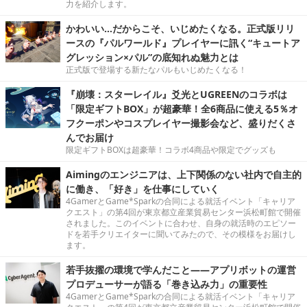
力を紹介します。
かわいい…だからこそ、いじめたくなる。正式版リリ
ースの『パルワールド』プレイヤーに訊く“キュートア
グレッション×パル”の底知れぬ魅力とは
正式版で登場する新たなパルもいじめたくなる！
『崩壊：スターレイル』爻光とUGREENのコラボは
「限定ギフトBOX」が超豪華！全6商品に使える5％オ
フクーポンやコスプレイヤー撮影会など、盛りだくさ
んでお届け
限定ギフトBOXは超豪華！コラボ4商品や限定でグッズも
Aimingのエンジニアは、上下関係のない社内で自主的
に働き、「好き」を仕事にしていく
4GamerとGame*Sparkの合同による就活イベント「キャリア
クエスト」の第4回が東京都立産業貿易センター浜松町館で開催
されました。このイベントに合わせ、自身の就活時のエピソー
ドを若手クリエイターに聞いてみたので、その模様をお届けし
ます。
若手抜擢の環境で学んだこと――アプリボットの運営
プロデューサーが語る「巻き込み力」の重要性
4GamerとGame*Sparkの合同による就活イベント「キャリア