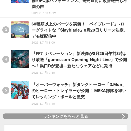
摘のPC版パフォーマンス、発売直前に改善報告も不
満の声
2026.8.7 Fri 12:21
60種類以上のパーツを実装！「ベイブレード」×ロ
ーグライトな『Slayblade』8月20日リリース決定。
デモ版配信中
2026.8.7 Fri 8:00
『FF7 リベレーション』新映像が8月26日午前3時よ
り放送「gamescom Opening Night Live」で公開
へ！浜口Dが登壇―新たなウェアなどに期待
2026.8.7 Fri 7:45
『オーバーウォッチ』新タンクヒーロー「D.Mon」
のヒーロー・トレイラーが公開！ MEKA部隊を率い
てレッキング・ボールと激突
2026.8.7 Fri 1:15
ランキングをもっと見る