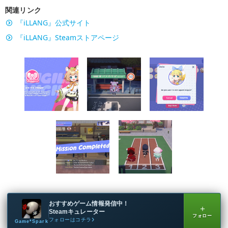
関連リンク
『iLLANG』公式サイト
『iLLANG』Steamストアページ
おすすめゲーム情報発信中！
＋
Steamキュレーター
フォロー
フォローはコチラ
Game*Spark