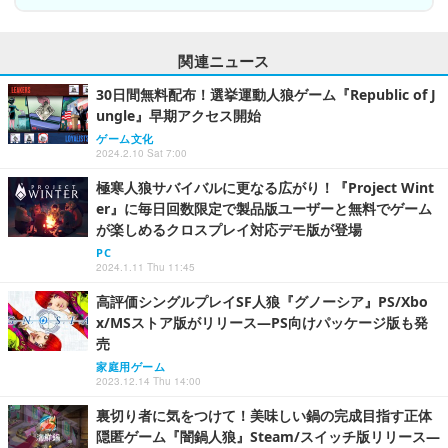
関連ニュース
30日間無料配布！選挙運動人狼ゲーム『Republic of J
ungle』早期アクセス開始
ゲーム文化
2024.2.10 Sat 7:00
極寒人狼サバイバルに更なる広がり！『Project Wint
er』に毎日回数限定で製品版ユーザーと無料でゲーム
が楽しめるクロスプレイ対応デモ版が登場
PC
2024.1.11 Thu 11:45
高評価シングルプレイSF人狼『グノーシア』PS/Xbo
x/MSストア版がリリース―PS向けパッケージ版も発
売
家庭用ゲーム
2023.12.14 Thu 14:00
裏切り者に気をつけて！美味しい鍋の完成目指す正体
隠匿ゲーム『闇鍋人狼』Steam/スイッチ版リリース―