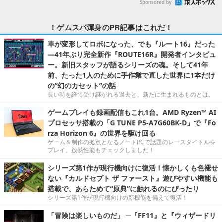
Sponsored by
！ゲムスパ渾身のPR記事はこれだ！
車が変形してロボになった、でも『ルート16』だった
―41年ぶり完全新作『ROUTE16R』開発者インタビュ
ー。新旧スタッフが語るシリーズの魂。そして41年
前、たった1人のために手作業で直した世界に1本だけ
の“幻のカセット”の話
長い時を経て受け継がれる過去と、新たに生まれるものとは。
ゲームプレイも録画配信もこれ1台。AMD Ryzen™ AI
プロセッサ搭載の「G TUNE P5-A7G60BK-D」で『Fo
rza Horizon 6』の世界を駆け回る
ゲーム＆制作の拠点となるノートPCで話題のレースタイトルを
プレイ。放熱性能もチェックしました！
シリーズ第1作が現行機向けに復活！懐かしくも色褪せ
ない『カルドセプト ザ ファースト』遊びやすい機能も
搭載で、あらためて“原典”に触れるのにぴったり
シリーズ第1作が現行機向けの新機能を備えて復活！
「冒険は楽しいものだ」 ─『FF11』と『ウィザードリ