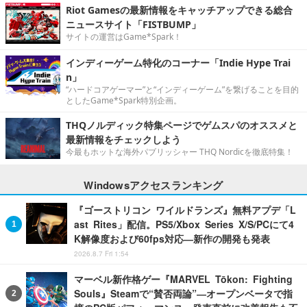
Riot Gamesの最新情報をキャッチアップできる総合
ニュースサイト「FISTBUMP」
サイトの運営はGame*Spark！
インディーゲーム特化のコーナー「Indie Hype Trai
n」
“ハードコアゲーマー”と“インディーゲーム”を繋げることを目的
としたGame*Spark特別企画。
THQノルディック特集ページでゲムスパのオススメと
最新情報をチェックしよう
今最もホットな海外パブリッシャー THQ Nordicを徹底特集！
Windowsアクセスランキング
『ゴーストリコン ワイルドランズ』無料アプデ「L
ast Rites」配信。PS5/Xbox Series X/S/PCにて4
K解像度および60fps対応―新作の開発も発表
2026.8.7 Fri 1:54
マーベル新作格ゲー『MARVEL Tōkon: Fighting
Souls』Steamで“賛否両論”―オープンベータで指