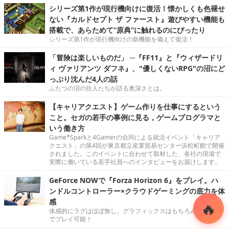
シリーズ第1作が現行機向けに復活！懐かしくも色褪せ
ない『カルドセプト ザ ファースト』遊びやすい機能も
搭載で、あらためて“原典”に触れるのにぴったり
シリーズ第1作が現行機向けの新機能を備えて復活！
「冒険は楽しいものだ」 ─『FF11』と『ウィザードリ
ィ ヴァリアンツ ダフネ』、"優しくないRPG"の沼にど
っぷり沈んだ4人の話
ふたつの沼の住人たちが語る奥深さとは。
【キャリアクエスト】ゲーム作りを仕事にするという
こと。セガの若手の事例に見る，ゲームプログラマと
いう働き方
Game*Sparkと4Gamerの合同による就活イベント「キャリア
クエスト」の第4回が東京都立産業貿易センター浜松町館で開催
されました。このイベントに合わせて取材した、各社の現場で
実際に働いている若手社員へのインタビューをお届けします。
GeForce NOWで『Forza Horizon 6』をプレイ。ハ
ンドルコントローラー×クラウドゲーミングの底力を体
感
体感的にラグはほぼ無し。グラフィックスはもちろん最高設定
でプレイ可能！