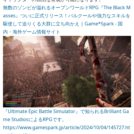
無数のゾンビが溢れるオープンワールドRPG『The Black M
asses』ついに正式リリース！パルクールや強力なスキルを
駆使して迫りくる大群に立ち向かえ | Game*Spark - 国
内・海外ゲーム情報サイト
『Ultimate Epic Battle Simulator』で知られるBrilliant Ga
me StudiosによるRPGです。
https://www.gamespark.jp/article/2024/10/04/145727.ht