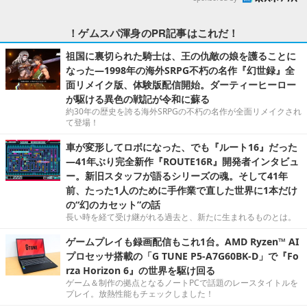
！ゲムスパ渾身のPR記事はこれだ！
祖国に裏切られた騎士は、王の仇敵の娘を護ることに
なった―1998年の海外SRPG不朽の名作『幻世録』全
面リメイク版、体験版配信開始。ダーティーヒーロー
が駆ける異色の戦記が令和に蘇る
約30年の歴史を誇る海外SRPGの不朽の名作が全面リメイクされ
て登場！
車が変形してロボになった、でも『ルート16』だった
―41年ぶり完全新作『ROUTE16R』開発者インタビュ
ー。新旧スタッフが語るシリーズの魂。そして41年
前、たった1人のために手作業で直した世界に1本だけ
の“幻のカセット”の話
長い時を経て受け継がれる過去と、新たに生まれるものとは。
ゲームプレイも録画配信もこれ1台。AMD Ryzen™ AI
プロセッサ搭載の「G TUNE P5-A7G60BK-D」で『Fo
rza Horizon 6』の世界を駆け回る
ゲーム＆制作の拠点となるノートPCで話題のレースタイトルを
プレイ。放熱性能もチェックしました！