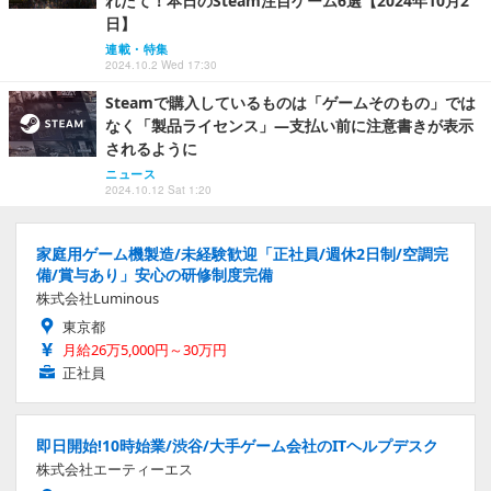
れたて！本日のSteam注目ゲーム6選【2024年10月2
日】
連載・特集
2024.10.2 Wed 17:30
Steamで購入しているものは「ゲームそのもの」では
なく「製品ライセンス」―支払い前に注意書きが表示
されるように
ニュース
2024.10.12 Sat 1:20
家庭用ゲーム機製造/未経験歓迎「正社員/週休2日制/空調完
備/賞与あり」安心の研修制度完備
株式会社Luminous
東京都
月給26万5,000円～30万円
正社員
即日開始!10時始業/渋谷/大手ゲーム会社のITヘルプデスク
株式会社エーティーエス