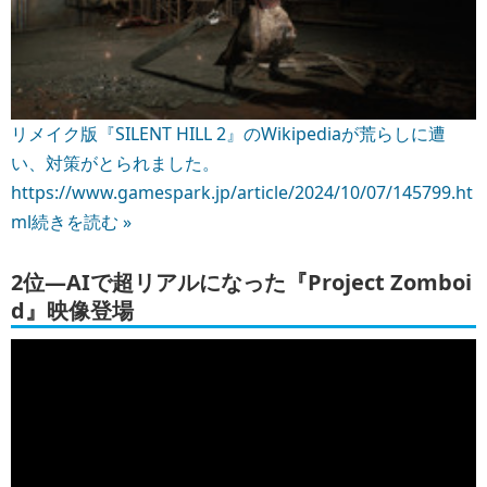
リメイク版『SILENT HILL 2』のWikipediaが荒らしに遭
い、対策がとられました。
https://www.gamespark.jp/article/2024/10/07/145799.ht
ml
続きを読む »
2位―AIで超リアルになった『Project Zomboi
d』映像登場