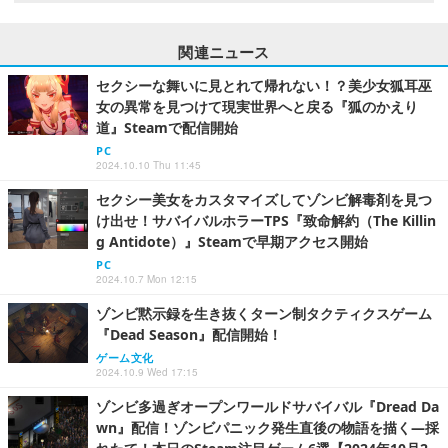
関連ニュース
セクシーな舞いに見とれて帰れない！？美少女狐耳巫
女の異常を見つけて現実世界へと戻る『狐のかえり
道』Steamで配信開始
PC
2024.10.10 Thu 11:45
セクシー美女をカスタマイズしてゾンビ解毒剤を見つ
け出せ！サバイバルホラーTPS『致命解約（The Killin
g Antidote）』Steamで早期アクセス開始
PC
2024.10.7 Mon 12:15
ゾンビ黙示録を生き抜くターン制タクティクスゲーム
『Dead Season』配信開始！
ゲーム文化
2024.10.9 Wed 17:15
ゾンビ多過ぎオープンワールドサバイバル『Dread Da
wn』配信！ゾンビパニック発生直後の物語を描く―採