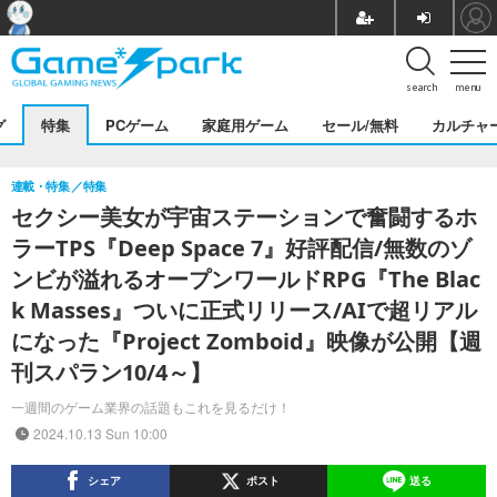
search
menu
グ
特集
PCゲーム
家庭用ゲーム
セール/無料
カルチャ
連載・特集
特集
セクシー美女が宇宙ステーションで奮闘するホ
ラーTPS『Deep Space 7』好評配信/無数のゾ
ンビが溢れるオープンワールドRPG『The Blac
k Masses』ついに正式リリース/AIで超リアル
になった『Project Zomboid』映像が公開【週
刊スパラン10/4～】
一週間のゲーム業界の話題もこれを見るだけ！
2024.10.13 Sun 10:00
シェア
ポスト
送る