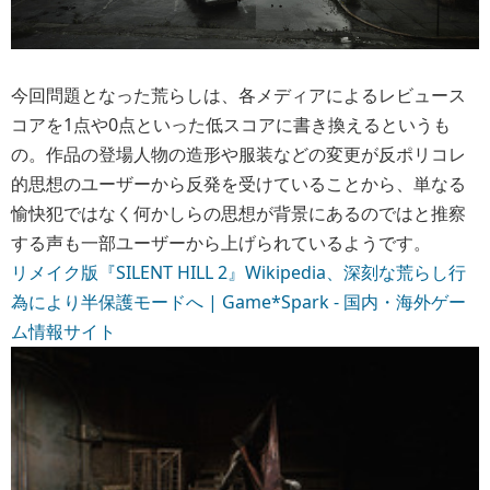
今回問題となった荒らしは、各メディアによるレビュース
コアを1点や0点といった低スコアに書き換えるというも
の。作品の登場人物の造形や服装などの変更が反ポリコレ
的思想のユーザーから反発を受けていることから、単なる
愉快犯ではなく何かしらの思想が背景にあるのではと推察
する声も一部ユーザーから上げられているようです。
リメイク版『SILENT HILL 2』Wikipedia、深刻な荒らし行
為により半保護モードへ | Game*Spark - 国内・海外ゲー
ム情報サイト