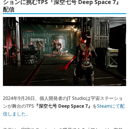
ションに挑むTPS『深空七号 Deep Space 7』
配信
2024年9月26日、個人開発者のJT Studioは宇宙ステーショ
ンが舞台のTPS
『深空七号 Deep Space 7』
を
Steamにて配
信しました。