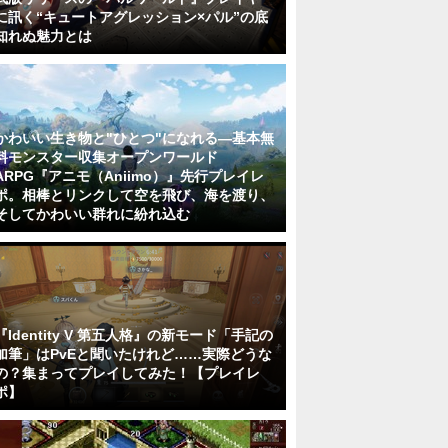
に訊く“キュートアグレッション×パル”の底
知れぬ魅力とは
かわいい生き物と"ひとつ"になれる―基本無
料モンスター収集オープンワールド
ARPG『アニモ（Aniimo）』先行プレイレ
ポ。相棒とリンクして空を飛び、海を渡り、
そしてかわいい群れに紛れ込む
『Identity V 第五人格』の新モード「手記の
加筆」はPvEと聞いたけれど……実際どうな
の？集まってプレイしてみた！【プレイレ
ポ】