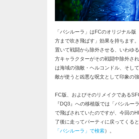
「バシルーラ」はFCのオリジナル版
方まで吹き飛ばす」効果を持ちます
置いて戦闘から除外させる、いわゆ
方キャラクターがその戦闘中除外さ
は海域の強敵・ヘルコンドル、そし
敵が使うと凶悪な呪文として印象の強
FC版、およびそのリメイクであるSF
『DQ3』への移植版では「バシルー
で飛ばされていたのですが、今回のH
了後に走ってパーティに戻ってくる
「バシルーラ」で検索
）。