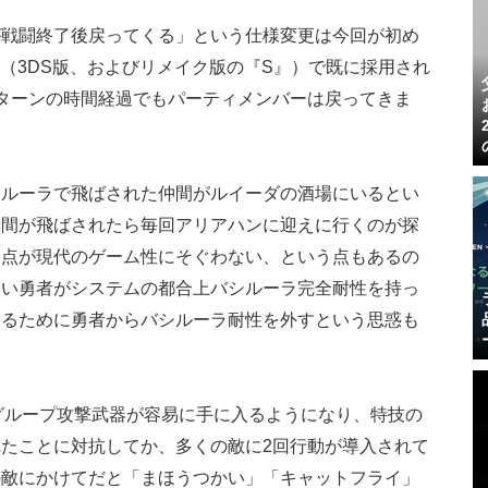
が戦闘終了後戻ってくる」という仕様変更は今回が初め
（3DS版、およびリメイク版の『S』）で既に採用され
ターンの時間経過でもパーティメンバーは戻ってきま
シルーラで飛ばされた仲間がルイーダの酒場にいるとい
仲間が飛ばされたら毎回アリアハンに迎えに行くのが探
た点が現代のゲーム性にそぐわない、という点もあるの
ない勇者がシステムの都合上バシルーラ完全耐性を持っ
めるために勇者からバシルーラ耐性を外すという思惑も
・グループ攻撃武器が容易に手に入るようになり、特技の
たことに対抗してか、多くの敵に2回行動が導入されて
の敵にかけてだと「まほうつかい」「キャットフライ」