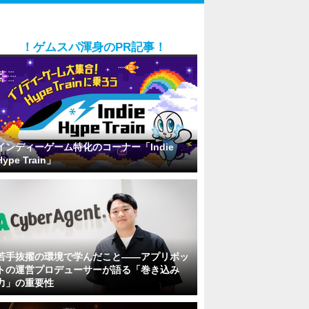
！ゲムスパ渾身のPR記事！
インディーゲーム特化のコーナー「Indie
Hype Train」
若手抜擢の環境で学んだこと――アプリボッ
トの運営プロデューサーが語る「巻き込み
力」の重要性