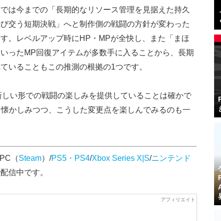
作では今までの
「長期的なリソース管理を見据えた持久
飛び交う短期決戦」へと制作側の戦闘の方針が変わった
す。レベルアップ時にHP・MPが全快し、また「まほ
いったMP回復アイテムが多数手に入ることから、長期
ていることもこの推測の根拠の1つです。
は新しい形での戦闘の楽しみを提供していることは確かで
を懐かしみつつ、こうした変更点を楽しんでみるのも一
PC（
Steam
）/
PS5・PS4
/
Xbox Series X|S
/
ニンテンド
で配信中です。