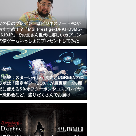
父の日のプレゼントはビジネスノートPCが
おすすめ！？「MSI Prestige-14-AI+D3MG-
2619JP」でお父さん世代に嬉しいカプコン
の懐ゲーもいっしょにプレゼントしてみた
『崩壊：スターレイル』爻光とUGREENのコ
ラボは「限定ギフトBOX」が超豪華！全6商
品に使える5％オフクーポンやコスプレイヤ
ー撮影会など、盛りだくさんでお届け