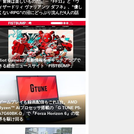
「冒険は楽しいものだ」 ─『FF11』と『ウ
ィザードリィ ヴァリアンツ ダフネ』、"優し
くないRPG"の沼にどっぷり沈んだ4人の話
Riot Gamesの最新情報をキャッチアップで
きる総合ニュースサイト「FISTBUMP」
ゲームプレイも録画配信もこれ1台。AMD
Ryzen™ AIプロセッサ搭載の「G TUNE P5-
A7G60BK-D」で『Forza Horizon 6』の世
界を駆け回る