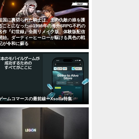
祖国に裏切られた騎士は、王の仇敵の娘を護
ることになった―1998年の海外SRPG不朽の
名作『幻世録』全面リメイク版、体験版配信
開始。ダーティーヒーローが駆ける異色の戦
記が令和に蘇る
ゲームコマースの最前線ーXsolla特集