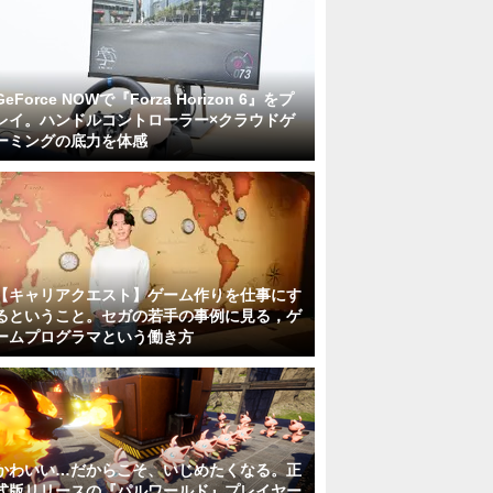
GeForce NOWで『Forza Horizon 6』をプ
レイ。ハンドルコントローラー×クラウドゲ
ーミングの底力を体感
【キャリアクエスト】ゲーム作りを仕事にす
るということ。セガの若手の事例に見る，ゲ
ームプログラマという働き方
かわいい…だからこそ、いじめたくなる。正
式版リリースの『パルワールド』プレイヤー