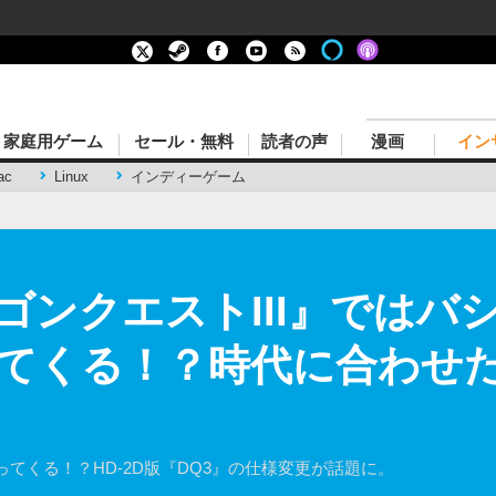
家庭用ゲーム
セール・無料
読者の声
漫画
イン
ac
Linux
インディーゲーム
ラゴンクエストIII』では
てくる！？時代に合わせ
てくる！？HD-2D版『DQ3』の仕様変更が話題に。