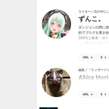
ライター／石の中に
ずんこ。
ダンジョンの間に挟
的でブログを書き始
DRPGと麻雀・ポ
なく愛する。サービ
会優勝という凄いん
URL
X
編集／『ウィザードリィ外
Akira Hori
n/a
URL
X