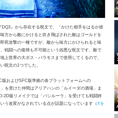
『DQ3』から存在する呪文で、「かけた相手をはるか彼
。味方から敵にかけると吹き飛ばされた敵はゴールドを
る即死攻撃の一種ですが、
敵から味方にかけられると味
れ、戦闘への復帰も不可能という凶悪な呪文
です。敵で
て地上世界の大ボス・バラモスまで使用してくるので、
い呪文の1つでした。
C版およびSFC版準拠の各プラットフォームへの
ラ」を受けた仲間はアリアハンの「ルイーダの酒場」ま
D-2D版リメイクでは「バシルーラ」を受けても戦闘終
という改変がなされている点が話題になっています（
Xを