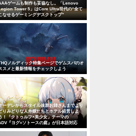
AAAゲームも制作も妥協なし。「Lenovo
Legion Tower 5」はCore Ultra世代の“全て
こなせるゲーミングデスクトップ”
THQノルディック特集ページでゲムスパのオ
ススメと最新情報をチェックしよう
クーデレからスタイル抜群お姉さんまでより
どりみどりな人外娘たちとホテル経営しよ
う！「クトゥルフ×美少女」テーマの
ADV『ヨグ=ソトースの庭』が日本語対応