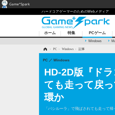
Game*Spark
ハードコアゲーマーのためのWebメディア
ホーム
特集
PCゲーム
Windows
M
ホーム
›
PC
›
Windows
›
記事
PC
Windows
HD-2D版『ド
ても走って戻っ
環か
「バシルーラ」で飛ばされても走って帰っ