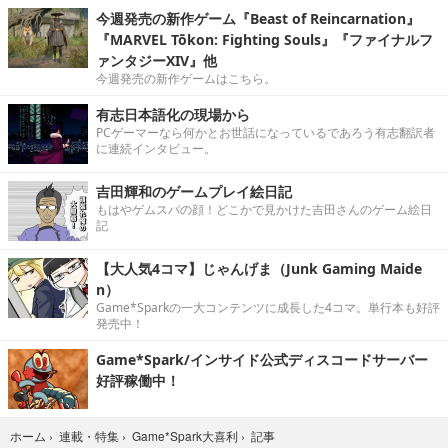
今週発売の新作ゲーム『Beast of Reincarnation』
『MARVEL Tōkon: Fighting Souls』『ファイナルフ
ァンタジーXIV』他
今週発売の新作ゲームはこちら。
有志日本語化の現場から
PCゲーマーなら何かとお世話になっているであろう有志翻訳者
に連続インタビュー。
吉田輝和のゲームプレイ絵日記
もはやゲムスパの顔！どこかで見かけた吉田さんのゲーム絵日
記
【大人気4コマ】じゃんげま（Junk Gaming Maide
n）
Game*Sparkの一大コンテンツに成長した4コマ。単行本も好評
発売中！
Game*Spark/インサイド公式ディスコードサーバー
好評稼働中！
記事
ホーム
›
連載・特集
›
Game*Spark大喜利
›