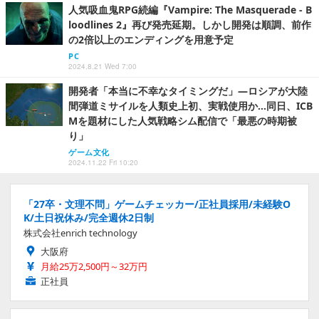
人気吸血鬼RPG続編『Vampire: The Masquerade - B
loodlines 2』再び発売延期。しかし開発は順調、前作
の2倍以上のエンディングを用意予定
PC
2024.8.21 Wed 7:00
開発者「本当に不幸なタイミングだ」―ロシアが大陸
間弾道ミサイルを人類史上初、実戦使用か…同日、ICB
Mを題材にした人気戦略シム配信で「最悪の時期被
り」
ゲーム文化
2024.11.22 Fri 10:20
「27卒・文理不問」ゲームチェッカー/正社員採用/未経験O
K/土日祝休み/完全週休2日制
株式会社enrich technology
大阪府
月給25万2,500円～32万円
正社員