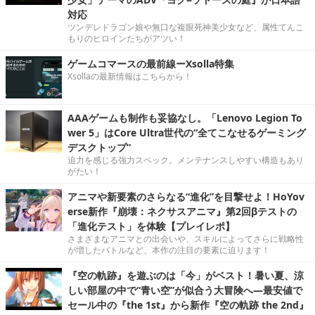
対応
ツンデレドラゴン娘や無口な複眼死神美少女など、属性てんこ
もりのヒロインたちがアツい！
ゲームコマースの最前線ーXsolla特集
Xsollaの最新情報はこちらから！
AAAゲームも制作も妥協なし。「Lenovo Legion To
wer 5」はCore Ultra世代の“全てこなせるゲーミング
デスクトップ”
迫力を感じる強力スペック。メンテナンスしやすい構造もあり
がたい！
アニマや新要素のさらなる“進化”を目撃せよ！HoYov
erse新作『崩壊：ネクサスアニマ』第2回βテストの
「進化テスト」を体験【プレイレポ】
さまざまなアニマとの出会いや、スキルによってさらに戦略性
が増したバトルなど、本作の注目の要素に迫ります！
『空の軌跡』を遊ぶのは「今」がベスト！暑い夏、涼
しい部屋の中で“青い空”が似合う大冒険へ―最安値で
セール中の『the 1st』から新作『空の軌跡 the 2nd』