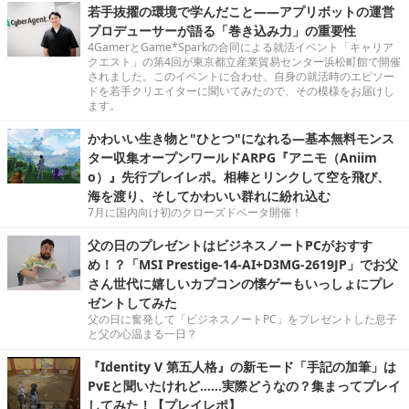
若手抜擢の環境で学んだこと――アプリボットの運営
プロデューサーが語る「巻き込み力」の重要性
4GamerとGame*Sparkの合同による就活イベント「キャリア
クエスト」の第4回が東京都立産業貿易センター浜松町館で開催
されました。このイベントに合わせ、自身の就活時のエピソー
ドを若手クリエイターに聞いてみたので、その模様をお届けし
ます。
かわいい生き物と"ひとつ"になれる―基本無料モンス
ター収集オープンワールドARPG『アニモ（Aniim
o）』先行プレイレポ。相棒とリンクして空を飛び、
海を渡り、そしてかわいい群れに紛れ込む
7月に国内向け初のクローズドベータ開催！
父の日のプレゼントはビジネスノートPCがおすす
め！？「MSI Prestige-14-AI+D3MG-2619JP」でお父
さん世代に嬉しいカプコンの懐ゲーもいっしょにプレ
ゼントしてみた
父の日に奮発して「ビジネスノートPC」をプレゼントした息子
と父の心温まる一日？
『Identity V 第五人格』の新モード「手記の加筆」は
PvEと聞いたけれど……実際どうなの？集まってプレイ
してみた！【プレイレポ】