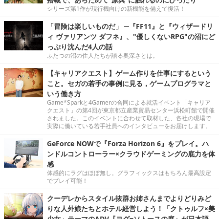
シリーズ第1作が現行機向けの新機能を備えて復活！
「冒険は楽しいものだ」 ─『FF11』と『ウィザードリ
ィ ヴァリアンツ ダフネ』、"優しくないRPG"の沼にど
っぷり沈んだ4人の話
ふたつの沼の住人たちが語る奥深さとは。
【キャリアクエスト】ゲーム作りを仕事にするという
こと。セガの若手の事例に見る，ゲームプログラマと
いう働き方
Game*Sparkと4Gamerの合同による就活イベント「キャリア
クエスト」の第4回が東京都立産業貿易センター浜松町館で開催
されました。このイベントに合わせて取材した、各社の現場で
実際に働いている若手社員へのインタビューをお届けします。
GeForce NOWで『Forza Horizon 6』をプレイ。ハ
ンドルコントローラー×クラウドゲーミングの底力を体
感
体感的にラグはほぼ無し。グラフィックスはもちろん最高設定
でプレイ可能！
クーデレからスタイル抜群お姉さんまでよりどりみど
りな人外娘たちとホテル経営しよう！「クトゥルフ×美
少女」テーマのADV『ヨグ=ソトースの庭』が日本語