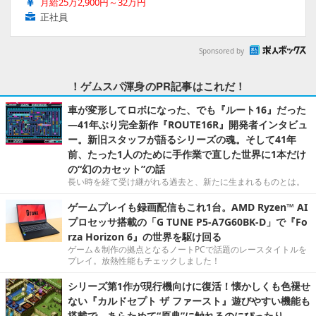
月給25万2,900円～32万円
正社員
Sponsored by
！ゲムスパ渾身のPR記事はこれだ！
車が変形してロボになった、でも『ルート16』だった
―41年ぶり完全新作『ROUTE16R』開発者インタビュ
ー。新旧スタッフが語るシリーズの魂。そして41年
前、たった1人のために手作業で直した世界に1本だけ
の“幻のカセット”の話
長い時を経て受け継がれる過去と、新たに生まれるものとは。
ゲームプレイも録画配信もこれ1台。AMD Ryzen™ AI
プロセッサ搭載の「G TUNE P5-A7G60BK-D」で『Fo
rza Horizon 6』の世界を駆け回る
ゲーム＆制作の拠点となるノートPCで話題のレースタイトルを
プレイ。放熱性能もチェックしました！
シリーズ第1作が現行機向けに復活！懐かしくも色褪せ
ない『カルドセプト ザ ファースト』遊びやすい機能も
搭載で、あらためて“原典”に触れるのにぴったり