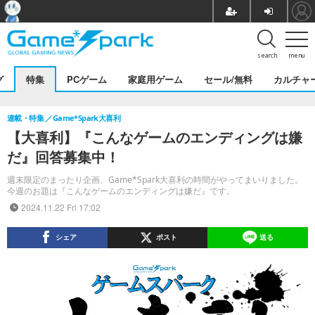
search
menu
グ
特集
PCゲーム
家庭用ゲーム
セール/無料
カルチャ
連載・特集
Game*Spark大喜利
【大喜利】『こんなゲームのエンディングは嫌
だ』回答募集中！
週末限定のまったり企画、Game*Spark大喜利の時間がやってまいりました。
今週のお題は『こんなゲームのエンディングは嫌だ』です。
2024.11.22 Fri 17:02
シェア
ポスト
送る