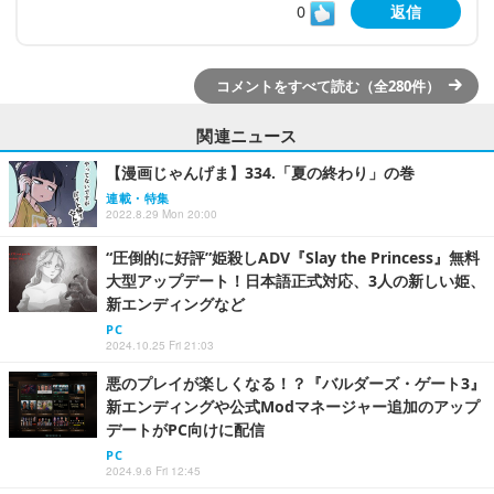
0
返信
コメントをすべて読む（全280件）
関連ニュース
【漫画じゃんげま】334.「夏の終わり」の巻
連載・特集
2022.8.29 Mon 20:00
“圧倒的に好評”姫殺しADV『Slay the Princess』無料
大型アップデート！日本語正式対応、3人の新しい姫、
新エンディングなど
PC
2024.10.25 Fri 21:03
悪のプレイが楽しくなる！？『バルダーズ・ゲート3』
新エンディングや公式Modマネージャー追加のアップ
デートがPC向けに配信
PC
2024.9.6 Fri 12:45