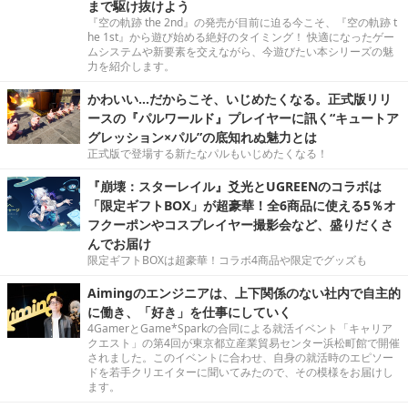
まで駆け抜けよう
『空の軌跡 the 2nd』の発売が目前に迫る今こそ、『空の軌跡 t
he 1st』から遊び始める絶好のタイミング！ 快適になったゲー
ムシステムや新要素を交えながら、今遊びたい本シリーズの魅
力を紹介します。
かわいい…だからこそ、いじめたくなる。正式版リリ
ースの『パルワールド』プレイヤーに訊く“キュートア
グレッション×パル”の底知れぬ魅力とは
正式版で登場する新たなパルもいじめたくなる！
『崩壊：スターレイル』爻光とUGREENのコラボは
「限定ギフトBOX」が超豪華！全6商品に使える5％オ
フクーポンやコスプレイヤー撮影会など、盛りだくさ
んでお届け
限定ギフトBOXは超豪華！コラボ4商品や限定でグッズも
Aimingのエンジニアは、上下関係のない社内で自主的
に働き、「好き」を仕事にしていく
4GamerとGame*Sparkの合同による就活イベント「キャリア
クエスト」の第4回が東京都立産業貿易センター浜松町館で開催
されました。このイベントに合わせ、自身の就活時のエピソー
ドを若手クリエイターに聞いてみたので、その模様をお届けし
ます。