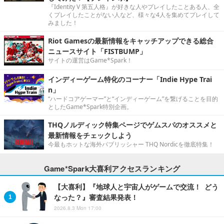
『Identity V 第五人格』が好きな人やプレイしたことある人、全
くプレイしたことがない人など、様々な4人を集めてプレイして
みました！
Riot Gamesの最新情報をキャッチアップできる総合
ニュースサイト「FISTBUMP」
サイトの運営はGame*Spark！
インディーゲーム特化のコーナー「Indie Hype Trai
n」
“ハードコアゲーマー”と“インディーゲーム”を繋げることを目的
としたGame*Spark特別企画。
THQノルディック特集ページでゲムスパのオススメと
最新情報をチェックしよう
今最もホットな海外パブリッシャー THQ Nordicを徹底特集！
Game*Spark大喜利アクセスランキング
【大喜利】『地球人と宇宙人がゲームで交流！ どう
なった？』審査結果発表！
2026.8.3 Mon 17:00