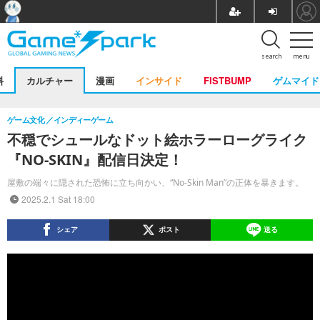
search
menu
料
カルチャー
漫画
インサイド
FISTBUMP
ゲムマイド
ゲーム文化
インディーゲーム
不穏でシュールなドット絵ホラーローグライク
『NO-SKIN』配信日決定！
屋敷の端々に隠された恐怖に立ち向かい、“No-Skin Man”の正体を暴きます。
2025.2.1 Sat 18:00
シェア
ポスト
送る