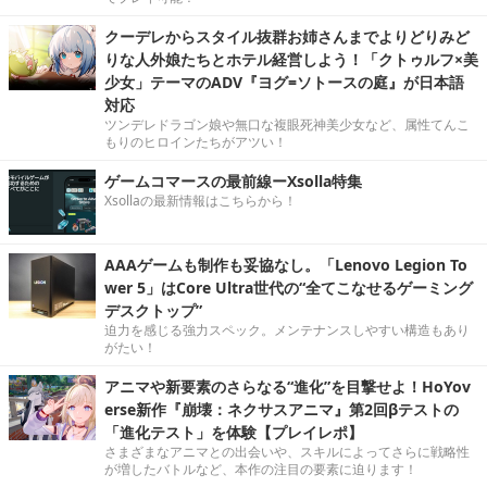
クーデレからスタイル抜群お姉さんまでよりどりみど
りな人外娘たちとホテル経営しよう！「クトゥルフ×美
少女」テーマのADV『ヨグ=ソトースの庭』が日本語
対応
ツンデレドラゴン娘や無口な複眼死神美少女など、属性てんこ
もりのヒロインたちがアツい！
ゲームコマースの最前線ーXsolla特集
Xsollaの最新情報はこちらから！
AAAゲームも制作も妥協なし。「Lenovo Legion To
wer 5」はCore Ultra世代の“全てこなせるゲーミング
デスクトップ”
迫力を感じる強力スペック。メンテナンスしやすい構造もあり
がたい！
アニマや新要素のさらなる“進化”を目撃せよ！HoYov
erse新作『崩壊：ネクサスアニマ』第2回βテストの
「進化テスト」を体験【プレイレポ】
さまざまなアニマとの出会いや、スキルによってさらに戦略性
が増したバトルなど、本作の注目の要素に迫ります！