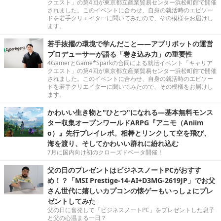
クエスト」の第4回が東京都立産業貿易センター浜松町館で開催
されました。このイベントに合わせ、自身の就活時のエピソー
ドを若手クリエイターに聞いてみたので、その模様をお届けし
ます。
若手抜擢の環境で学んだこと――アプリボットの運営
プロデューサーが語る「巻き込み力」の重要性
4GamerとGame*Sparkの合同による就活イベント「キャリア
クエスト」の第4回が東京都立産業貿易センター浜松町館で開催
されました。このイベントに合わせ、自身の就活時のエピソー
ドを若手クリエイターに聞いてみたので、その模様をお届けし
ます。
かわいい生き物と"ひとつ"になれる―基本無料モンス
ター収集オープンワールドARPG『アニモ（Aniim
o）』先行プレイレポ。相棒とリンクして空を飛び、
海を渡り、そしてかわいい群れに紛れ込む
7月に国内向け初のクローズドベータ開催！
父の日のプレゼントはビジネスノートPCがおすす
め！？「MSI Prestige-14-AI+D3MG-2619JP」でお父
さん世代に嬉しいカプコンの懐ゲーもいっしょにプレ
ゼントしてみた
父の日に奮発して「ビジネスノートPC」をプレゼントした息子
と父の心温まる一日？