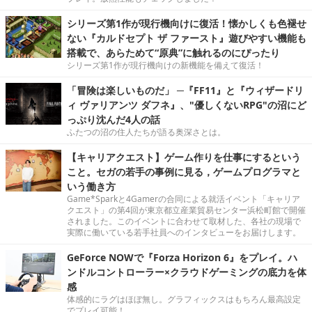
シリーズ第1作が現行機向けに復活！懐かしくも色褪せ
ない『カルドセプト ザ ファースト』遊びやすい機能も
搭載で、あらためて“原典”に触れるのにぴったり
シリーズ第1作が現行機向けの新機能を備えて復活！
「冒険は楽しいものだ」 ─『FF11』と『ウィザードリ
ィ ヴァリアンツ ダフネ』、"優しくないRPG"の沼にど
っぷり沈んだ4人の話
ふたつの沼の住人たちが語る奥深さとは。
【キャリアクエスト】ゲーム作りを仕事にするという
こと。セガの若手の事例に見る，ゲームプログラマと
いう働き方
Game*Sparkと4Gamerの合同による就活イベント「キャリア
クエスト」の第4回が東京都立産業貿易センター浜松町館で開催
されました。このイベントに合わせて取材した、各社の現場で
実際に働いている若手社員へのインタビューをお届けします。
GeForce NOWで『Forza Horizon 6』をプレイ。ハ
ンドルコントローラー×クラウドゲーミングの底力を体
感
体感的にラグはほぼ無し。グラフィックスはもちろん最高設定
でプレイ可能！