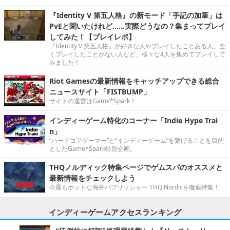
『Identity V 第五人格』の新モード「手記の加筆」は
PvEと聞いたけれど……実際どうなの？集まってプレイ
してみた！【プレイレポ】
『Identity V 第五人格』が好きな人やプレイしたことある人、全
くプレイしたことがない人など、様々な4人を集めてプレイして
みました！
Riot Gamesの最新情報をキャッチアップできる総合
ニュースサイト「FISTBUMP」
サイトの運営はGame*Spark！
インディーゲーム特化のコーナー「Indie Hype Trai
n」
“ハードコアゲーマー”と“インディーゲーム”を繋げることを目的
としたGame*Spark特別企画。
THQノルディック特集ページでゲムスパのオススメと
最新情報をチェックしよう
今最もホットな海外パブリッシャー THQ Nordicを徹底特集！
インディーゲームアクセスランキング