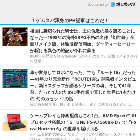
Sponsored by
！ゲムスパ渾身のPR記事はこれだ！
祖国に裏切られた騎士は、王の仇敵の娘を護ることに
なった―1998年の海外SRPG不朽の名作『幻世録』全
面リメイク版、体験版配信開始。ダーティーヒーロー
が駆ける異色の戦記が令和に蘇る
約30年の歴史を誇る海外SRPGの不朽の名作が全面リメイクされ
て登場！
車が変形してロボになった、でも『ルート16』だった
―41年ぶり完全新作『ROUTE16R』開発者インタビュ
ー。新旧スタッフが語るシリーズの魂。そして41年
前、たった1人のために手作業で直した世界に1本だけ
の“幻のカセット”の話
長い時を経て受け継がれる過去と、新たに生まれるものとは。
ゲームプレイも録画配信もこれ1台。AMD Ryzen™ AI
プロセッサ搭載の「G TUNE P5-A7G60BK-D」で『Fo
rza Horizon 6』の世界を駆け回る
ゲーム＆制作の拠点となるノートPCで話題のレースタイトルを
プレイ。放熱性能もチェックしました！