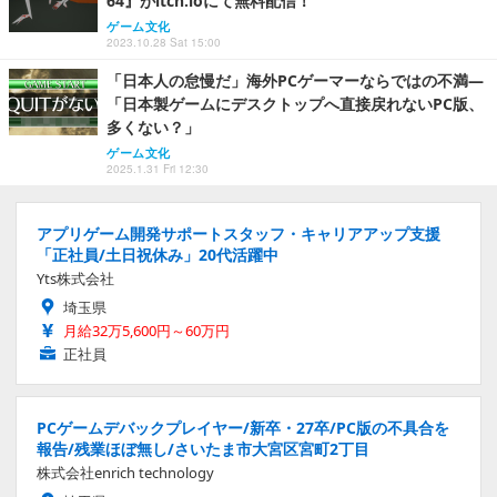
64』がitch.ioにて無料配信！
ゲーム文化
2023.10.28 Sat 15:00
「日本人の怠慢だ」海外PCゲーマーならではの不満―
「日本製ゲームにデスクトップへ直接戻れないPC版、
多くない？」
ゲーム文化
2025.1.31 Fri 12:30
アプリゲーム開発サポートスタッフ・キャリアアップ支援
「正社員/土日祝休み」20代活躍中
Yts株式会社
埼玉県
月給32万5,600円～60万円
正社員
PCゲームデバックプレイヤー/新卒・27卒/PC版の不具合を
報告/残業ほぼ無し/さいたま市大宮区宮町2丁目
株式会社enrich technology