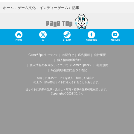
記事
ホーム
›
ゲーム文化
›
インディーゲーム
›
Home
X
STEAM
Facebook
YouTube
Game*Sparkについて
お問合せ
広告掲載
会社概要
個人情報保護方針
個人情報の取り扱いについて（Game*Spark）
利用規約
特定商取引法に基づく表記
紹介した商品/サービスを購入、契約した場合に、
売上の一部が弊社サイトに還元されることがあります。
当サイトに掲載の記事・見出し・写真・画像の無断転載を禁じます。
Copyright © 2026 IID, Inc.