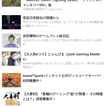
ァンタジーXIV』他
今週発売の新作ゲームはこちら。
有志日本語化の現場から
PCゲーマーなら何かとお世話になっているであろう有志翻訳者
に連続インタビュー。
吉田輝和のゲームプレイ絵日記
もはやゲムスパの顔！どこかで見かけた吉田さんのゲーム絵日
記
【大人気4コマ】じゃんげま（Junk Gaming Maide
n）
Game*Sparkの一大コンテンツに成長した4コマ。単行本も好評
発売中！
Game*Spark/インサイド公式ディスコードサーバー
好評稼働中！
【大喜利】『新種のゲーミング“蚊”が登場！ その特徴
とは？』回答募集中！