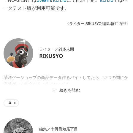
『NO-SKIN』は
Steam
/
itch.io
にて配信予定。
itch.io
ではベ
ータテスト版が利用可能です。
《
ライター:RIKUSYO
,
編集:蟹江西部
》
ライター／雑多人間
RIKUSYO
某洋ゲーショップの商品データ作るバイトしてたら、いつの間にか
海外ゲーム紹介するようになってた。
+ 続きを読む
X
編集／十脚目短尾下目