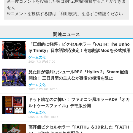
※一度コメントを投稿した後は約120秒間投稿することができま
せん
※コメントを投稿する際は
「利用規約」
を必ずご確認ください
関連ニュース
「圧倒的に好評」ピクセルホラー『FAITH: The Unho
ly Trinity』日本語対応決定！有志翻訳Modを公式採用
ゲーム文化
2024.7.3 Wed 7:00
見た目が強烈なシュールRPG『Hylics 2』Staem配信
開始！ 三日月型の主人公が暴君の復活を阻止
ゲーム文化
2020.6.23 Tue 16:15
ドット絵なのに怖い！ ファミコン風ホラーADV『オカ
ルトケースファイル』デモ版公開
ゲーム文化
2022.8.15 Mon 18:15
高評価ピクセルホラー『FAITH』を3D化した『FAITH