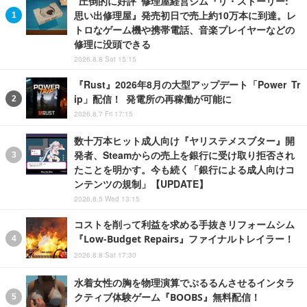
“圧倒的に好評”修理屋経営シム『リ・ストーリー:
思い出修理屋』発売初日で売上約10万本に到達。レ
トロなゲーム機や携帯電話、音楽プレイヤーなどの
修理に没頭できる
2026.8.8 Sat 15:15
『Rust』2026年8月の大型アップデート「Power Tr
ip」配信！ 発電所の再稼働が可能に
2026.8.7 Fri 17:15
数十万本ヒット成人向け『ヤリステメスブター』開
発者、Steamからの売上を銀行に受け取り拒否され
たことを明かす。今も続く「銀行による成人向けコ
ンテンツの規制」【UPDATE】
2026.8.5 Wed 13:15
コストを削って利益を求める手抜きリフォームシム
『Low-Budget Repairs』ファイナルトレイラー！
2026.8.8 Sat 17:30
水着女性の胸を物理演算でぷるるんさせるインタラ
クティブ体験ゲーム『BOOBS』無料配信！