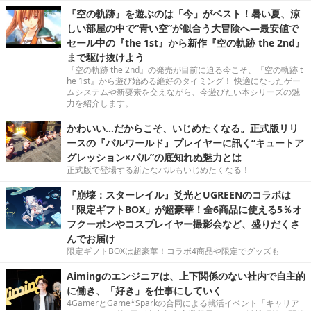
『空の軌跡』を遊ぶのは「今」がベスト！暑い夏、涼
しい部屋の中で“青い空”が似合う大冒険へ―最安値で
セール中の『the 1st』から新作『空の軌跡 the 2nd』
まで駆け抜けよう
『空の軌跡 the 2nd』の発売が目前に迫る今こそ、『空の軌跡 t
he 1st』から遊び始める絶好のタイミング！ 快適になったゲー
ムシステムや新要素を交えながら、今遊びたい本シリーズの魅
力を紹介します。
かわいい…だからこそ、いじめたくなる。正式版リリ
ースの『パルワールド』プレイヤーに訊く“キュートア
グレッション×パル”の底知れぬ魅力とは
正式版で登場する新たなパルもいじめたくなる！
『崩壊：スターレイル』爻光とUGREENのコラボは
「限定ギフトBOX」が超豪華！全6商品に使える5％オ
フクーポンやコスプレイヤー撮影会など、盛りだくさ
んでお届け
限定ギフトBOXは超豪華！コラボ4商品や限定でグッズも
Aimingのエンジニアは、上下関係のない社内で自主的
に働き、「好き」を仕事にしていく
4GamerとGame*Sparkの合同による就活イベント「キャリア