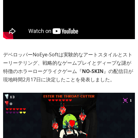
デベロッパーNoEye-Softは実験的なアートスタイルとスト
ーリーテリング、戦略的なゲームプレイとディープな謎が
特徴のホラーローグライクゲーム『
NO-SKIN
』の配信日が
現地時間2月17日に決定したことを発表しました。