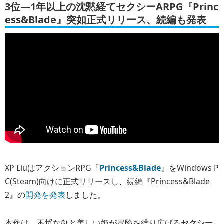
3位―1年以上の沈黙経てセクシーARPG『Princ
ess&Blade』突如正式リリース、続編も発表
XP LiuはアクションRPG『
Princess&Blade
』をWindows P
C(Steam)向けに正式リリースし、続編『Princess&Blade
2』の
開発を発表
しました。
本作は、不埒な剣と美しい姫が冒険を繰り広げる
セクシー