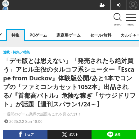
search
menu
グ
特集
PCゲーム
家庭用ゲーム
セール/無料
カルチャ
連載・特集
特集
「デモ版とは思えない」「発売されたら絶対買
う」アヒル主役のタルコフ系シューター『Esca
pe from Duckov』体験版公開/あと1本でコン
プの「ファミコンカセット1052本」出品され
る/『首都高バトル』危険な稼ぎ「サウジドリフ
ト」が話題【週刊スパラン1/24～】
一週間のゲーム業界の話題もこれを見るだけ！
2025.2.2 Sun 18:00
シェア
ポスト
送る