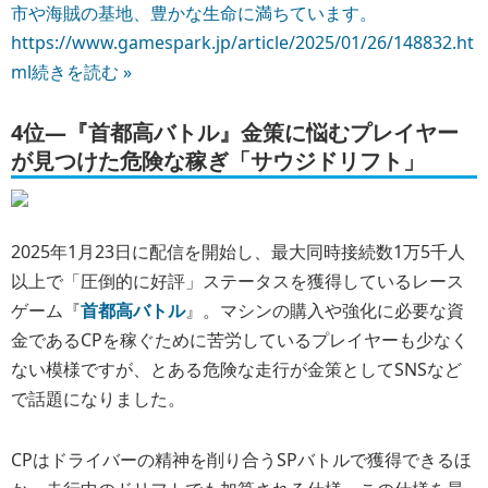
市や海賊の基地、豊かな生命に満ちています。
https://www.gamespark.jp/article/2025/01/26/148832.ht
ml
続きを読む »
4位―『首都高バトル』金策に悩むプレイヤー
が見つけた危険な稼ぎ「サウジドリフト」
2025年1月23日に配信を開始し、最大同時接続数1万5千人
以上で「圧倒的に好評」ステータスを獲得しているレース
ゲーム『
首都高バトル
』。マシンの購入や強化に必要な資
金であるCPを稼ぐために苦労しているプレイヤーも少なく
ない模様ですが、とある危険な走行が金策としてSNSなど
で話題になりました。
CPはドライバーの精神を削り合うSPバトルで獲得できるほ