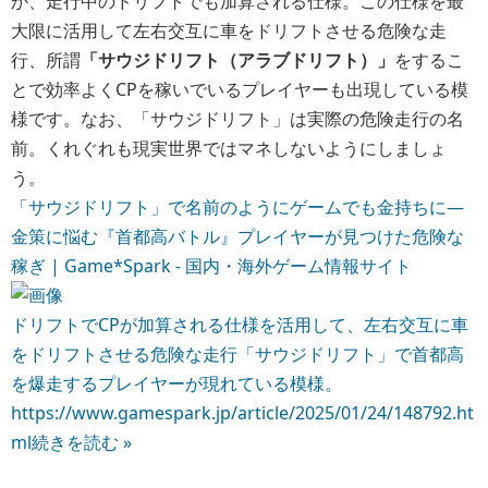
か、走行中のドリフトでも加算される仕様。この仕様を最
大限に活用して左右交互に車をドリフトさせる危険な走
行、所謂
「サウジドリフト（アラブドリフト）」
をするこ
とで効率よくCPを稼いでいるプレイヤーも出現している模
様です。なお、「サウジドリフト」は実際の危険走行の名
前。くれぐれも現実世界ではマネしないようにしましょ
う。
「サウジドリフト」で名前のようにゲームでも金持ちに―
金策に悩む『首都高バトル』プレイヤーが見つけた危険な
稼ぎ | Game*Spark - 国内・海外ゲーム情報サイト
ドリフトでCPが加算される仕様を活用して、左右交互に車
をドリフトさせる危険な走行「サウジドリフト」で首都高
を爆走するプレイヤーが現れている模様。
https://www.gamespark.jp/article/2025/01/24/148792.ht
ml
続きを読む »