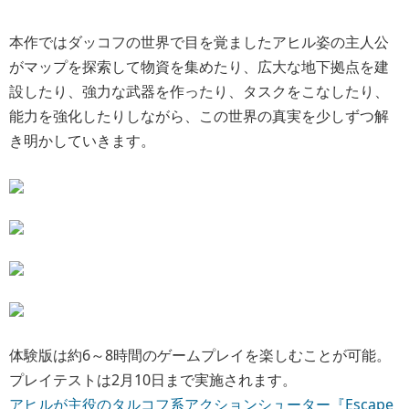
体験版は約6～8時間のゲームプレイを楽しむことが可能。
プレイテストは2月10日まで実施されます。
アヒルが主役のタルコフ系アクションシューター『Escape
from Duckov』日本語にも対応の体験版公開！ | Game*S
park - 国内・海外ゲーム情報サイト
ダッコフの世界で目を覚ましたアヒル姿の主人公がマップ
を探索して物資を集めたり、広大な地下拠点を建設した
り、強力な武器を作ったり、タスクをこなしたり、能力を
強化したりしながら、この世界の真実を少しずつ解き明か
していきます。