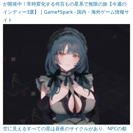
が開発中！常時変化する何百もの星系で無限の旅【今週の
インディー3選】 | Game*Spark - 国内・海外ゲーム情報サ
イト
空に見えるすべての星は昼夜のサイクルがあり、NPCの都