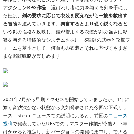
アクションRPG作品
。選ばれし者に力を与える剣を手にし
た姫は、
剣の要求に応じて衣装を変えながら一族を救出す
る冒険
を進めていきます。
興奮するとより硬く鋭くなると
いう剣
の性格を反映し、姫が着用する衣装が剣の強さに影
響を与える特徴的なシステムを採用。8種類の武器と攻撃フ
ォームを基本として、何百もの衣装とそれに基づくさまざ
まな戦闘戦略が楽しめます。
2021年7月から早期アクセスを開始していましたが、1年に
渡り音沙汰がない状態から突如発表された今回の正式リリ
ース。Steamニュースでの説明によると、前回の
ニュース
投稿
で発表していたUE5でのリマスター作業が今後2～3年
はかかると推定し、新バージョンの開発に集中し、できる