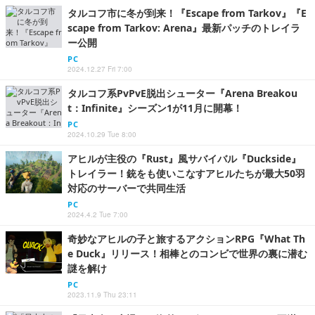
アヒルが主役の『Rust』風サバイバル『Duckside』
トレイラー！銃をも使いこなすアヒルたちが最大50羽
対応のサーバーで共同生活
PC
2024.4.2 Tue 7:00
奇妙なアヒルの子と旅するアクションRPG『What Th
e Duck』リリース！相棒とのコンビで世界の裏に潜む
謎を解け
PC
2023.11.9 Thu 23:11
「日本人の怠慢だ」海外PCゲーマーならではの不満―
「日本製ゲームにデスクトップへ直接戻れないPC版、
多くない？」
ゲーム文化
2025.1.31 Fri 12:30
ゲームエフェクトデザイナー/コンシューマ・XR開発に携わ
る!/残業15h以内
株式会社フェローズ
大阪府