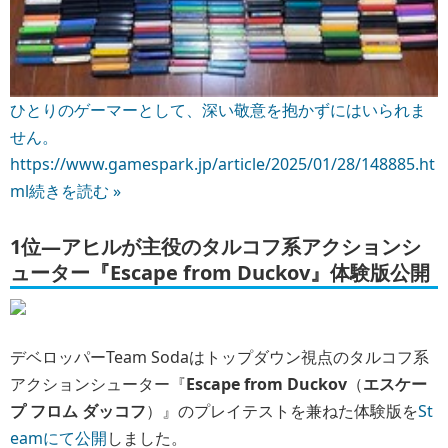
1位―アヒルが主役のタルコフ系アクションシ
ューター『Escape from Duckov』体験版公開
デベロッパーTeam Sodaはトップダウン視点のタルコフ系
アクションシューター『
Escape from Duckov
（
エスケー
プ フロム ダッコフ
）』のプレイテストを兼ねた体験版を
St
eamにて公開
しました。
本作ではダッコフの世界で目を覚ましたアヒル姿の主人公
がマップを探索して物資を集めたり、広大な地下拠点を建
設したり、強力な武器を作ったり、タスクをこなしたり、
能力を強化したりしながら、この世界の真実を少しずつ解
き明かしていきます。