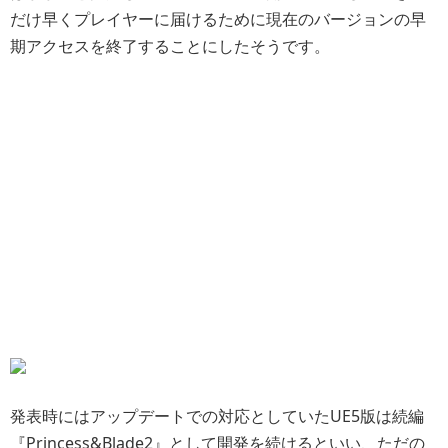
だけ早くプレイヤーに届けるために現在のバージョンの早
期アクセスを終了することにしたそうです。
発表時にはアップデートでの対応としていたUE5版は続編
『Princess&Blade2』として開発を続けるといい、ただの
グラフィックの向上やコンテンツ強化に留まらないゲーム
のプレイアビリティと楽しさに焦点を当てたアップグレー
ドを目指すとのことです。
1年以上の沈黙経てセクシーARPG『Princess&Blade』突如
正式リリースも…アップデート対応予定だったUE5リマスタ
ーを続編として開発発表 | Game*Spark - 国内・海外ゲー
ム情報サイト