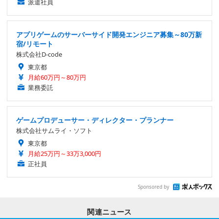
ゲームプロデューサー・ディレクター・プランナー
株式会社サムライ・ソフト
東京都
月給25万円～33万3,000円
正社員
Sponsored by
関連ニュース
タルコフ市に冬が到来！『Escape from Tarkov』『E
scape from Tarkov: Arena』最新パッチのトレイラ
ー公開
PC
2024.12.27 Fri 7:00
タルコフ系PvPvE脱出シューター『Arena Breakou
t：Infinite』シーズン1が11月に開幕！
PC
2024.10.29 Tue 8:00