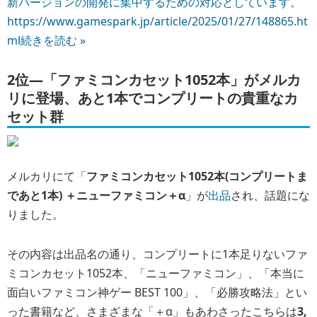
メルカリにて「
ファミコンカセット1052本(コンプリートま
であと1本) ＋ニューファミコン＋α
」が
出品
され、話題にな
りました。
その内容は出品名の通り、コンプリートに1本足りないファ
ミコンカセット1052本、「ニューファミコン」、「本当に
面白いファミコン神ゲー BEST 100」、「必勝攻略法」とい
った書籍など、さまざまな「＋α」もあわさったこちらは
3,
403,000円(税込)
、まさにコレクターの集大成と呼ぶべきセ
ット。
出品者の「ヒゲかつお」氏は、これらを30年以上かけて収
集したと述べており、出品に至った理由は
“終活”
とのこ
と。ご自身の
死後に廃棄されるよりも必要な方に譲れた
ら
、との想いが込められての決断のようです。同氏はあわ
せて「可能であれば国内での流通を希望しますが、最終的