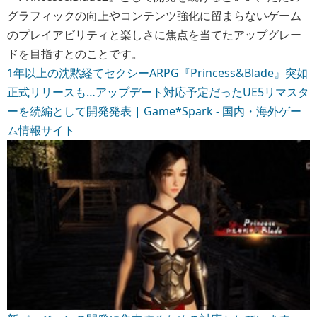
新バージョンの開発に集中するための対応としています。
https://www.gamespark.jp/article/2025/01/27/148865.ht
ml
続きを読む »
2位―「ファミコンカセット1052本」がメルカ
リに登場、あと1本でコンプリートの貴重なカ
セット群