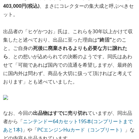
に国内外は問わず、商品を大切に扱って頂ければと考えて
おります」とも述べていました。
なお、今回の
出品物はすでに売り切れ
ていますが、同出品
者から「
ニンテンドー64カセット195本(コンプリートまで
あと1本)
」や「
PCエンジンHuカード（コンプリート）
」な
どの内容も出品されています。
「ファミコンカセット1052本」がメルカリに登場―「あと
1本でコンプリート」の貴重なカセット群が“ゲーマーの終
活”として出品される | Game*Spark - 国内・海外ゲーム情
報サイト