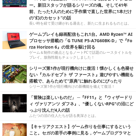
シリーズ第1作が現行機向けに復活！懐かしくも色褪せ
ない『カルドセプト ザ ファースト』遊びやすい機能も
搭載で、あらためて“原典”に触れるのにぴったり
シリーズ第1作が現行機向けの新機能を備えて復活！
「冒険は楽しいものだ」 ─『FF11』と『ウィザードリ
ィ ヴァリアンツ ダフネ』、"優しくないRPG"の沼にど
っぷり沈んだ4人の話
ふたつの沼の住人たちが語る奥深さとは。
【キャリアクエスト】ゲーム作りを仕事にするという
こと。セガの若手の事例に見る，ゲームプログラマと
いう働き方
Game*Sparkと4Gamerの合同による就活イベント「キャリア
クエスト」の第4回が東京都立産業貿易センター浜松町館で開催
されました。このイベントに合わせて取材した、各社の現場で
実際に働いている若手社員へのインタビューをお届けします。
GeForce NOWで『Forza Horizon 6』をプレイ。ハ
ンドルコントローラー×クラウドゲーミングの底力を体
感
体感的にラグはほぼ無し。グラフィックスはもちろん最高設定
でプレイ可能！