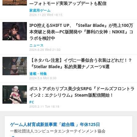
―フォトモード実装アップデートも配信
家庭用ゲーム
2024.11.20 Wed 18:15
IPO控えるSHIFT UP、『Stellar Blade』が売上100万
本突破と発表―PC版開発や『勝利の女神：NIKKE』コ
ラボを検討中
ニュース
2024.6.26 Wed 21:32
【ネタバレ注意】イヴに一番似合う衣装はどれだ！？
『Stellar Blade』私的美麗ナノスーツ6選
連載・特集
2024.5.6 Mon 8:00
ポストアポカリプス美少女SRPG『ドールズフロントラ
イン2：エクシリウム』Steam版配信開始！
PC
2025.2.11 Tue 18:18
ゲーム人材育成新規事業「総合職 」年休125日
一般社団法人コンピュータエンターテインメント協会