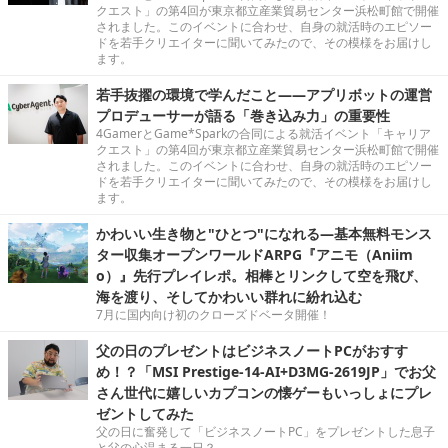
クエスト」の第4回が東京都立産業貿易センター浜松町館で開催
されました。このイベントに合わせ、自身の就活時のエピソー
ドを若手クリエイターに聞いてみたので、その模様をお届けし
ます。
若手抜擢の環境で学んだこと――アプリボットの運営
プロデューサーが語る「巻き込み力」の重要性
4GamerとGame*Sparkの合同による就活イベント「キャリア
クエスト」の第4回が東京都立産業貿易センター浜松町館で開催
されました。このイベントに合わせ、自身の就活時のエピソー
ドを若手クリエイターに聞いてみたので、その模様をお届けし
ます。
かわいい生き物と"ひとつ"になれる―基本無料モンス
ター収集オープンワールドARPG『アニモ（Aniim
o）』先行プレイレポ。相棒とリンクして空を飛び、
海を渡り、そしてかわいい群れに紛れ込む
7月に国内向け初のクローズドベータ開催！
父の日のプレゼントはビジネスノートPCがおすす
め！？「MSI Prestige-14-AI+D3MG-2619JP」でお父
さん世代に嬉しいカプコンの懐ゲーもいっしょにプレ
ゼントしてみた
父の日に奮発して「ビジネスノートPC」をプレゼントした息子
と父の心温まる一日？