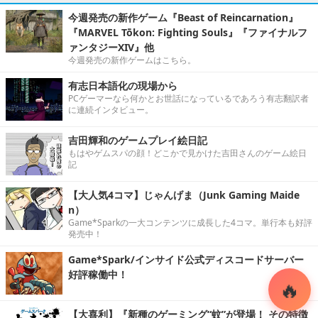
今週発売の新作ゲーム『Beast of Reincarnation』
『MARVEL Tōkon: Fighting Souls』『ファイナルフ
ァンタジーXIV』他
今週発売の新作ゲームはこちら。
有志日本語化の現場から
PCゲーマーなら何かとお世話になっているであろう有志翻訳者
に連続インタビュー。
吉田輝和のゲームプレイ絵日記
もはやゲムスパの顔！どこかで見かけた吉田さんのゲーム絵日
記
【大人気4コマ】じゃんげま（Junk Gaming Maide
n）
Game*Sparkの一大コンテンツに成長した4コマ。単行本も好評
発売中！
Game*Spark/インサイド公式ディスコードサーバー
好評稼働中！
【大喜利】『新種のゲーミング“蚊”が登場！ その特徴