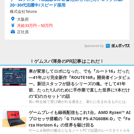
20~30代活躍中/スピード採用
株式会社Tetote
大阪府
月給33万円～50万円
正社員
Sponsored by
！ゲムスパ渾身のPR記事はこれだ！
車が変形してロボになった、でも『ルート16』だった
―41年ぶり完全新作『ROUTE16R』開発者インタビュ
ー。新旧スタッフが語るシリーズの魂。そして41年
前、たった1人のために手作業で直した世界に1本だけ
の“幻のカセット”の話
長い時を経て受け継がれる過去と、新たに生まれるものとは。
ゲームプレイも録画配信もこれ1台。AMD Ryzen™ AI
プロセッサ搭載の「G TUNE P5-A7G60BK-D」で『Fo
rza Horizon 6』の世界を駆け回る
ゲーム＆制作の拠点となるノートPCで話題のレースタイトルを