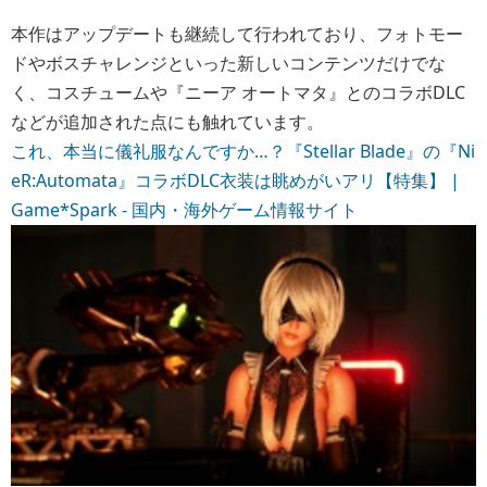
本作はアップデートも継続して行われており、フォトモー
ドやボスチャレンジといった新しいコンテンツだけでな
く、コスチュームや『ニーア オートマタ』とのコラボDLC
などが追加された点にも触れています。
これ、本当に儀礼服なんですか…？『Stellar Blade』の『Ni
eR:Automata』コラボDLC衣装は眺めがいアリ【特集】 |
Game*Spark - 国内・海外ゲーム情報サイト