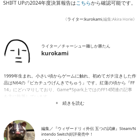
SHIFT UPの2024年度決算報告は
こちら
から確認可能です。
《
ライター:kurokami
,編集:Akira Horie》
ライター／チャーシュー麺しか勝たん
kurokami
1999年生まれ。小さい頃からゲームに触れ、初めてガチ泣きした作
品はN64の『ピカチュウげんきでちゅう』です。紅蓮の頃から『FF
14』にどハマりしており、Game*Spark上ではのFF14関連の記事
を主に執筆しています。
+ 続きを読む
編集／『ウィザードリィ外伝 五つの試練』Steam/N
intendo Switch好評発売中！