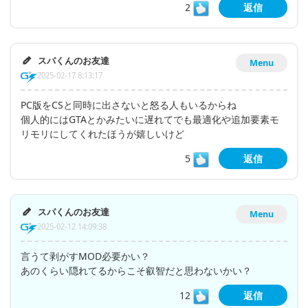
2
返信
スパくんのお友達
Menu
2025-02-17 8:13:17
PC版をCSと同時に出さないと怒る人もいるからね
個人的にはGTAとかみたいに遅れてでも最適化や追加要素モ
リモリにしてくれたほうが嬉しいけど
5
返信
スパくんのお友達
Menu
2025-02-12 14:09:38
言うて剥がすMOD必要かい？
あのくらい隠れてるからこそ叡智だと思わないかい？
12
返信