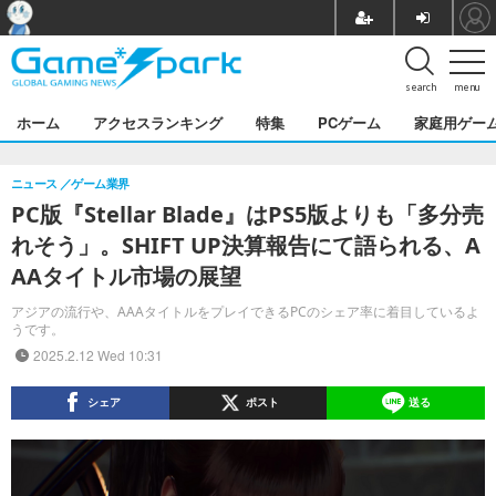
search
menu
ホーム
アクセスランキング
特集
PCゲーム
家庭用ゲー
ニュース
ゲーム業界
PC版『Stellar Blade』はPS5版よりも「多分売
れそう」。SHIFT UP決算報告にて語られる、A
AAタイトル市場の展望
アジアの流行や、AAAタイトルをプレイできるPCのシェア率に着目しているよ
うです。
2025.2.12 Wed 10:31
シェア
ポスト
送る