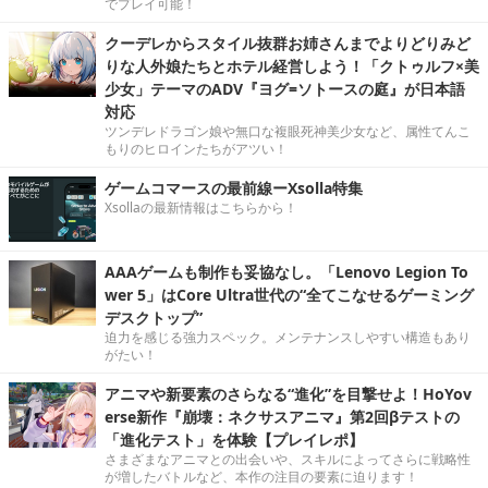
でプレイ可能！
クーデレからスタイル抜群お姉さんまでよりどりみど
りな人外娘たちとホテル経営しよう！「クトゥルフ×美
少女」テーマのADV『ヨグ=ソトースの庭』が日本語
対応
ツンデレドラゴン娘や無口な複眼死神美少女など、属性てんこ
もりのヒロインたちがアツい！
ゲームコマースの最前線ーXsolla特集
Xsollaの最新情報はこちらから！
AAAゲームも制作も妥協なし。「Lenovo Legion To
wer 5」はCore Ultra世代の“全てこなせるゲーミング
デスクトップ”
迫力を感じる強力スペック。メンテナンスしやすい構造もあり
がたい！
アニマや新要素のさらなる“進化”を目撃せよ！HoYov
erse新作『崩壊：ネクサスアニマ』第2回βテストの
「進化テスト」を体験【プレイレポ】
さまざまなアニマとの出会いや、スキルによってさらに戦略性
が増したバトルなど、本作の注目の要素に迫ります！