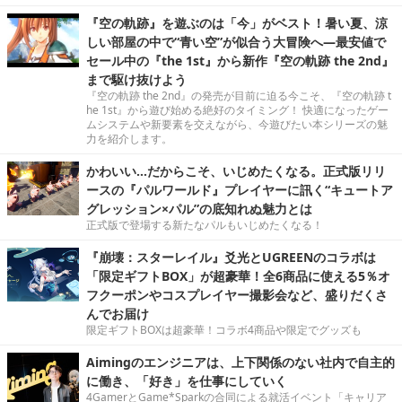
『空の軌跡』を遊ぶのは「今」がベスト！暑い夏、涼
しい部屋の中で“青い空”が似合う大冒険へ―最安値で
セール中の『the 1st』から新作『空の軌跡 the 2nd』
まで駆け抜けよう
『空の軌跡 the 2nd』の発売が目前に迫る今こそ、『空の軌跡 t
he 1st』から遊び始める絶好のタイミング！ 快適になったゲー
ムシステムや新要素を交えながら、今遊びたい本シリーズの魅
力を紹介します。
かわいい…だからこそ、いじめたくなる。正式版リリ
ースの『パルワールド』プレイヤーに訊く“キュートア
グレッション×パル”の底知れぬ魅力とは
正式版で登場する新たなパルもいじめたくなる！
『崩壊：スターレイル』爻光とUGREENのコラボは
「限定ギフトBOX」が超豪華！全6商品に使える5％オ
フクーポンやコスプレイヤー撮影会など、盛りだくさ
んでお届け
限定ギフトBOXは超豪華！コラボ4商品や限定でグッズも
Aimingのエンジニアは、上下関係のない社内で自主的
に働き、「好き」を仕事にしていく
4GamerとGame*Sparkの合同による就活イベント「キャリア