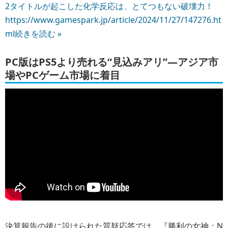
2タイトルが起こした化学反応は、とてつもない破壊力！
https://www.gamespark.jp/article/2024/11/27/147276.ht
ml
続きを読む »
PC版はPS5より売れる“見込みアリ”―アジア市
場やPCゲーム市場に着目
決算報告の後に設けられた質疑応答では、『勝利の女神：N