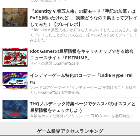
『Identity V 第五人格』の新モード「手記の加筆」は
PvEと聞いたけれど……実際どうなの？集まってプレイ
してみた！【プレイレポ】
『Identity V 第五人格』が好きな人やプレイしたことある人、全
くプレイしたことがない人など、様々な4人を集めてプレイして
みました！
Riot Gamesの最新情報をキャッチアップできる総合
ニュースサイト「FISTBUMP」
サイトの運営はGame*Spark！
インディーゲーム特化のコーナー「Indie Hype Trai
n」
“ハードコアゲーマー”と“インディーゲーム”を繋げることを目的
としたGame*Spark特別企画。
THQノルディック特集ページでゲムスパのオススメと
最新情報をチェックしよう
今最もホットな海外パブリッシャー THQ Nordicを徹底特集！
ゲーム業界アクセスランキング