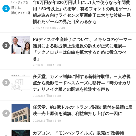
年6万円が年320万円以上に…1人で使うなら年間費
用「53倍以上」の衝撃、有名フォントの商用ゲーム
組み込み向けライセンス更新終了に大きな波紋―見
慣れたゲームの見た目変わるかも
2025.11.30 Sun 22:49
PSディスク生産終了について、メキシコのゲーマー
議員による独占禁止法違反の訴えが正式に進展―
「テクノロジーは自由を拡大するために役立つべ
き」
2026.8.6 Thu 13:00
任天堂、カメラ制御に関する新特許取得。三人称視
点から撮影モードへスムーズに移行―『時のオカリ
ナ』リメイク版との関連を推測する声も
2026.8.6 Thu 11:30
任天堂、約3億ドルの“トランプ関税”還付を業績に反
映―売上原価を減額、利益率押し上げの一因に
2026.8.6 Thu 18:40
カプコン、『モンハンワイルズ』販売は“改善傾