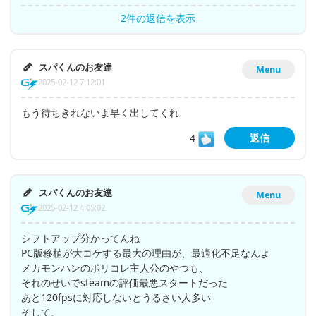
2件の返信を表示
スパくんのお友達
Menu
2025-02-12 7:12:01
もう待ちきれないよ早く出してくれ
4
返信
スパくんのお友達
Menu
2025-02-12 4:05:02
シフトアップ分かってんね
PC版移植が大コケする最大の理由が、最適化不足なんよ
メカモンハンのポリコレ主人公のやつも、
それのせいでsteamの評価最悪スタートだった
あと120fpsに対応しないとうるさい人多い
そして、