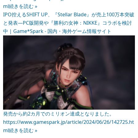
ml
続きを読む »
IPO控えるSHIFT UP、『Stellar Blade』が売上100万本突破
と発表―PC版開発や『勝利の女神：NIKKE』コラボを検討
中 | Game*Spark - 国内・海外ゲーム情報サイト
発売から約2カ月でのミリオン達成となりました。
https://www.gamespark.jp/article/2024/06/26/142725.ht
ml
続きを読む »