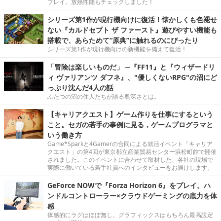
プレイ。放熱性能もチェックしました！
シリーズ第1作が現行機向けに復活！懐かしくも色褪せ
ない『カルドセプト ザ ファースト』遊びやすい機能も
搭載で、あらためて“原典”に触れるのにぴったり
シリーズ第1作が現行機向けの新機能を備えて復活！
「冒険は楽しいものだ」 ─『FF11』と『ウィザードリ
ィ ヴァリアンツ ダフネ』、"優しくないRPG"の沼にど
っぷり沈んだ4人の話
ふたつの沼の住人たちが語る奥深さとは。
【キャリアクエスト】ゲーム作りを仕事にするという
こと。セガの若手の事例に見る，ゲームプログラマと
いう働き方
Game*Sparkと4Gamerの合同による就活イベント「キャリア
クエスト」の第4回が東京都立産業貿易センター浜松町館で開催
されました。このイベントに合わせて取材した、各社の現場で
実際に働いている若手社員へのインタビューをお届けします。
GeForce NOWで『Forza Horizon 6』をプレイ。ハ
ンドルコントローラー×クラウドゲーミングの底力を体
感
体感的にラグはほぼ無し。グラフィックスはもちろん最高設定