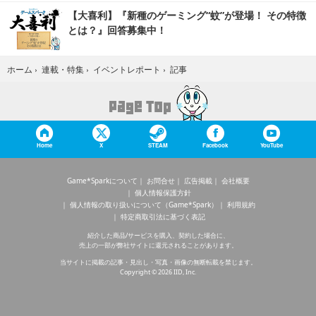
【大喜利】『新種のゲーミング“蚊”が登場！ その特徴
とは？』回答募集中！
記事
ホーム
›
連載・特集
›
イベントレポート
›
Home
X
STEAM
Facebook
YouTube
Game*Sparkについて
お問合せ
広告掲載
会社概要
個人情報保護方針
個人情報の取り扱いについて（Game*Spark）
利用規約
特定商取引法に基づく表記
紹介した商品/サービスを購入、契約した場合に、
売上の一部が弊社サイトに還元されることがあります。
当サイトに掲載の記事・見出し・写真・画像の無断転載を禁じます。
Copyright © 2026 IID, Inc.