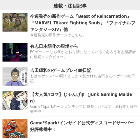
連載・注目記事
今週発売の新作ゲーム『Beast of Reincarnation』
『MARVEL Tōkon: Fighting Souls』『ファイナルフ
ァンタジーXIV』他
今週発売の新作ゲームはこちら。
有志日本語化の現場から
PCゲーマーなら何かとお世話になっているであろう有志翻訳者
に連続インタビュー。
吉田輝和のゲームプレイ絵日記
もはやゲムスパの顔！どこかで見かけた吉田さんのゲーム絵日
記
【大人気4コマ】じゃんげま（Junk Gaming Maide
n）
Game*Sparkの一大コンテンツに成長した4コマ。単行本も好評
発売中！
Game*Spark/インサイド公式ディスコードサーバー
好評稼働中！