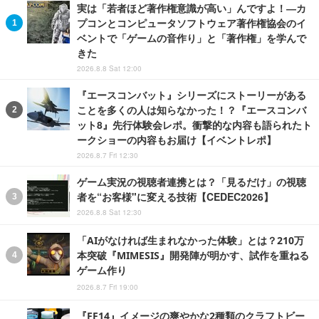
実は「若者ほど著作権意識が高い」んですよ！―カ
プコンとコンピュータソフトウェア著作権協会のイ
ベントで「ゲームの音作り」と「著作権」を学んで
きた
2026.8.8 Sat 12:00
『エースコンバット』シリーズにストーリーがある
ことを多くの人は知らなかった！？『エースコンバ
ット8』先行体験会レポ。衝撃的な内容も語られたト
ークショーの内容もお届け【イベントレポ】
2026.8.7 Fri 12:30
ゲーム実況の視聴者連携とは？「見るだけ」の視聴
者を“お客様"に変える技術【CEDEC2026】
2026.8.8 Sat 12:30
「AIがなければ生まれなかった体験」とは？210万
本突破『MIMESIS』開発陣が明かす、試作を重ねる
ゲーム作り
2026.8.7 Fri 19:00
『FF14』イメージの爽やかな2種類のクラフトビー