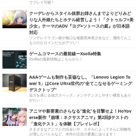
でプレイ可能！
クーデレからスタイル抜群お姉さんまでよりどりみど
りな人外娘たちとホテル経営しよう！「クトゥルフ×美
少女」テーマのADV『ヨグ=ソトースの庭』が日本語
対応
ツンデレドラゴン娘や無口な複眼死神美少女など、属性てんこ
もりのヒロインたちがアツい！
ゲームコマースの最前線ーXsolla特集
Xsollaの最新情報はこちらから！
AAAゲームも制作も妥協なし。「Lenovo Legion To
wer 5」はCore Ultra世代の“全てこなせるゲーミング
デスクトップ”
迫力を感じる強力スペック。メンテナンスしやすい構造もあり
がたい！
アニマや新要素のさらなる“進化”を目撃せよ！HoYov
erse新作『崩壊：ネクサスアニマ』第2回βテストの
「進化テスト」を体験【プレイレポ】
さまざまなアニマとの出会いや、スキルによってさらに戦略性
が増したバトルなど、本作の注目の要素に迫ります！