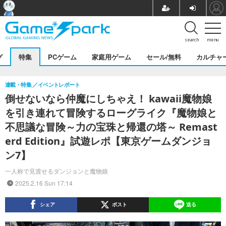
search
menu
グ
特集
PCゲーム
家庭用ゲーム
セール/無料
カルチャ
連載・特集
イベントレポート
倒せないなら仲魔にしちゃえ！ kawaii魔物娘
を引き連れて冒険するローグライク『魔物娘と
不思議な冒険～力の宝珠と帰還の塔～ Remast
erd Edition』試遊レポ【東京ゲームダンジョ
ン7】
一人称で見渡せるダンジョンと魔物娘
2025.2.16 Sun 17:14
シェア
ポスト
送る