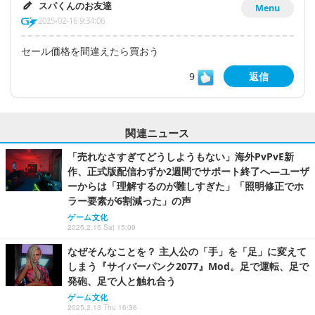
スパくんのお友達
Menu
2025-02-16 9:34:06
セール価格を間違えたら買おう
9
返信
関連ニュース
「売れなさすぎてどうしようもない」海外PvPvE新
作、正式版配信わずか2週間でサポート終了へ―ユーザ
ーからは「理解するのが難しすぎた」「照明修正でホ
ラー要素が6割減った」の声
ゲーム文化
2025.2.15 Sat 15:09
なぜそんなことを？ 主人公の「手」を「足」に変えて
しまう『サイバーパンク2077』Mod。足で運転、足で
発砲、足で人と触れ合う
ゲーム文化
2025.2.13 Thu 16:36