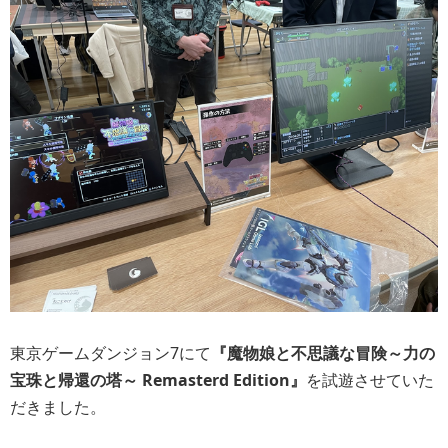
東京ゲームダンジョン7にて
『魔物娘と不思議な冒険～力の
宝珠と帰還の塔～ Remasterd Edition』
を試遊させていた
だきました。