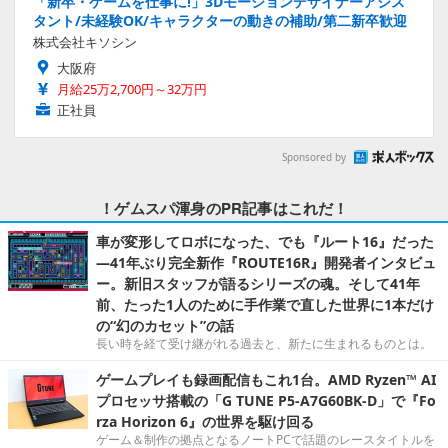
「新卒・ゲームを仕事に!」3Dモーションデザイナーアシス
タント/未経験OK/キャラクターの動きの補助/第二新卒歓迎
株式会社キソシン
大阪府
月給25万2,700円～32万円
正社員
Sponsored by
！ゲムスパ渾身のPR記事はこれだ！
車が変形してロボになった、でも『ルート16』だった
―41年ぶり完全新作『ROUTE16R』開発者インタビュ
ー。新旧スタッフが語るシリーズの魂。そして41年
前、たった1人のために手作業で直した世界に1本だけ
の“幻のカセット”の話
長い時を経て受け継がれる過去と、新たに生まれるものとは。
ゲームプレイも録画配信もこれ1台。AMD Ryzen™ AI
プロセッサ搭載の「G TUNE P5-A7G60BK-D」で『Fo
rza Horizon 6』の世界を駆け回る
ゲーム＆制作の拠点となるノートPCで話題のレースタイトルを