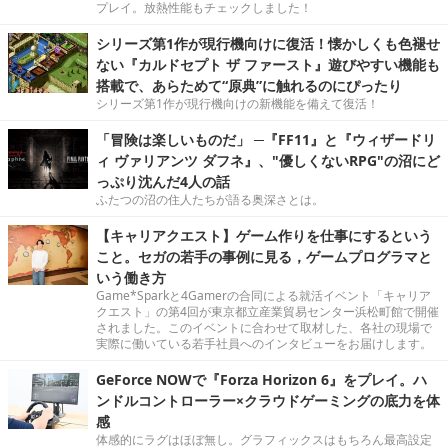
プレイ。放熱性能もチェックしました！
シリーズ第1作が現行機向けに復活！懐かしくも色褪せ
ない『カルドセプト ザ ファースト』遊びやすい機能も
搭載で、あらためて“原典”に触れるのにぴったり
シリーズ第1作が現行機向けの新機能を備えて復活！
「冒険は楽しいものだ」 ─『FF11』と『ウィザードリ
ィ ヴァリアンツ ダフネ』、"優しくないRPG"の沼にど
っぷり沈んだ4人の話
ふたつの沼の住人たちが語る奥深さとは。
【キャリアクエスト】ゲーム作りを仕事にするという
こと。セガの若手の事例に見る，ゲームプログラマと
いう働き方
Game*Sparkと4Gamerの合同による就活イベント「キャリア
クエスト」の第4回が東京都立産業貿易センター浜松町館で開催
されました。このイベントに合わせて取材した、各社の現場で
実際に働いている若手社員へのインタビューをお届けします。
GeForce NOWで『Forza Horizon 6』をプレイ。ハ
ンドルコントローラー×クラウドゲーミングの底力を体
感
体感的にラグはほぼ無し。グラフィックスはもちろん最高設定