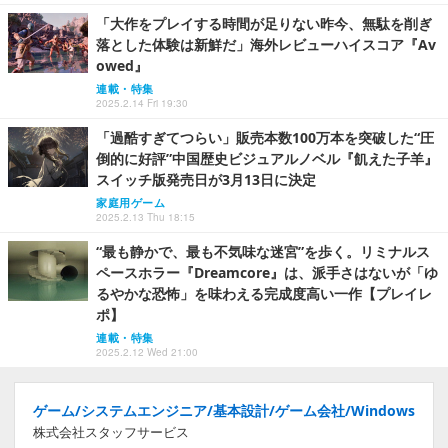
「大作をプレイする時間が足りない昨今、無駄を削ぎ
落とした体験は新鮮だ」海外レビューハイスコア『Av
owed』
連載・特集
2025.2.14 Fri 19:30
「過酷すぎてつらい」販売本数100万本を突破した“圧
倒的に好評”中国歴史ビジュアルノベル『飢えた子羊』
スイッチ版発売日が3月13日に決定
家庭用ゲーム
2025.2.13 Thu 18:15
“最も静かで、最も不気味な迷宮”を歩く。リミナルス
ペースホラー『Dreamcore』は、派手さはないが「ゆ
るやかな恐怖」を味わえる完成度高い一作【プレイレ
ポ】
連載・特集
2025.2.12 Wed 21:00
ゲーム/システムエンジニア/基本設計/ゲーム会社/Windows
株式会社スタッフサービス