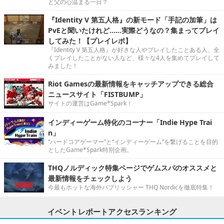
と父の心温まる一日？
『Identity V 第五人格』の新モード「手記の加筆」は
PvEと聞いたけれど……実際どうなの？集まってプレイ
してみた！【プレイレポ】
『Identity V 第五人格』が好きな人やプレイしたことある人、全
くプレイしたことがない人など、様々な4人を集めてプレイして
みました！
Riot Gamesの最新情報をキャッチアップできる総合
ニュースサイト「FISTBUMP」
サイトの運営はGame*Spark！
インディーゲーム特化のコーナー「Indie Hype Trai
n」
“ハードコアゲーマー”と“インディーゲーム”を繋げることを目的
としたGame*Spark特別企画。
THQノルディック特集ページでゲムスパのオススメと
最新情報をチェックしよう
今最もホットな海外パブリッシャー THQ Nordicを徹底特集！
イベントレポートアクセスランキング