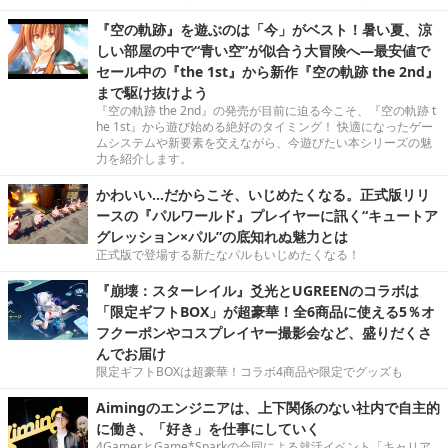
『空の軌跡』を遊ぶのは「今」がベスト！暑い夏、涼
しい部屋の中で“青い空”が似合う大冒険へ―最安値で
セール中の『the 1st』から新作『空の軌跡 the 2nd』
まで駆け抜けよう
『空の軌跡 the 2nd』の発売が目前に迫る今こそ、『空の軌跡 t
he 1st』から遊び始める絶好のタイミング！ 快適になったゲー
ムシステムや新要素を交えながら、今遊びたい本シリーズの魅
力を紹介します。
かわいい…だからこそ、いじめたくなる。正式版リリ
ースの『パルワールド』プレイヤーに訊く“キュートア
グレッション×パル”の底知れぬ魅力とは
正式版で登場する新たなパルもいじめたくなる！
『崩壊：スターレイル』爻光とUGREENのコラボは
「限定ギフトBOX」が超豪華！全6商品に使える5％オ
フクーポンやコスプレイヤー撮影会など、盛りだくさ
んでお届け
限定ギフトBOXは超豪華！コラボ4商品や限定でグッズも
Aimingのエンジニアは、上下関係のない社内で自主的
に働き、「好き」を仕事にしていく
4GamerとGame*Sparkの合同による就活イベント「キャリア