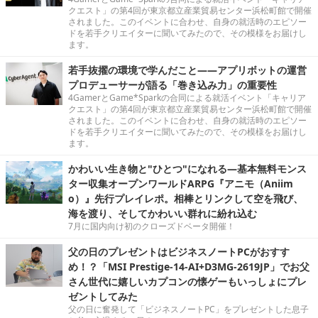
クエスト」の第4回が東京都立産業貿易センター浜松町館で開催
されました。このイベントに合わせ、自身の就活時のエピソー
ドを若手クリエイターに聞いてみたので、その模様をお届けし
ます。
若手抜擢の環境で学んだこと――アプリボットの運営
プロデューサーが語る「巻き込み力」の重要性
4GamerとGame*Sparkの合同による就活イベント「キャリア
クエスト」の第4回が東京都立産業貿易センター浜松町館で開催
されました。このイベントに合わせ、自身の就活時のエピソー
ドを若手クリエイターに聞いてみたので、その模様をお届けし
ます。
かわいい生き物と"ひとつ"になれる―基本無料モンス
ター収集オープンワールドARPG『アニモ（Aniim
o）』先行プレイレポ。相棒とリンクして空を飛び、
海を渡り、そしてかわいい群れに紛れ込む
7月に国内向け初のクローズドベータ開催！
父の日のプレゼントはビジネスノートPCがおすす
め！？「MSI Prestige-14-AI+D3MG-2619JP」でお父
さん世代に嬉しいカプコンの懐ゲーもいっしょにプレ
ゼントしてみた
父の日に奮発して「ビジネスノートPC」をプレゼントした息子