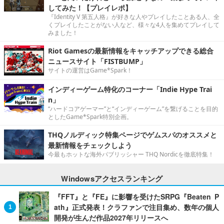
してみた！【プレイレポ】
『Identity V 第五人格』が好きな人やプレイしたことある人、全
くプレイしたことがない人など、様々な4人を集めてプレイして
みました！
Riot Gamesの最新情報をキャッチアップできる総合
ニュースサイト「FISTBUMP」
サイトの運営はGame*Spark！
インディーゲーム特化のコーナー「Indie Hype Trai
n」
“ハードコアゲーマー”と“インディーゲーム”を繋げることを目的
としたGame*Spark特別企画。
THQノルディック特集ページでゲムスパのオススメと
最新情報をチェックしよう
今最もホットな海外パブリッシャー THQ Nordicを徹底特集！
Windowsアクセスランキング
『FFT』と『FE』に影響を受けたSRPG『Beaten P
ath』正式発表！クラファンで注目集め、数年の個人
開発が生んだ作品2027年リリースへ