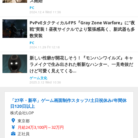
ス開始
PC
2024.12.4 Wed 11:36
PvPvEタクティカルFPS『Gray Zone Warfare』に“夜
戦”実装！昼夜サイクルでより緊張感高く、新武器も多
数実装
PC
2024.11.29 Fri 12:18
新しい性癖が開花しそう！『モンハンワイルズ』キャ
ラメイクで生み出された斬新なハンター、一見奇抜だ
けど可愛く見えてくる…
ゲーム文化
2025.3.12 Wed 10:36
「27卒・新卒」ゲーム画面制作スタッフ/土日祝休み/年間休
日120日以上
株式会社LOP
東京都
月給24万3,100円～32万円
正社員