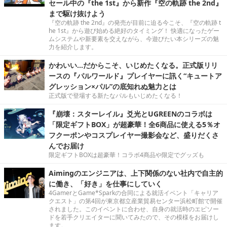
セール中の『the 1st』から新作『空の軌跡 the 2nd』
まで駆け抜けよう
『空の軌跡 the 2nd』の発売が目前に迫る今こそ、『空の軌跡 t
he 1st』から遊び始める絶好のタイミング！ 快適になったゲー
ムシステムや新要素を交えながら、今遊びたい本シリーズの魅
力を紹介します。
かわいい…だからこそ、いじめたくなる。正式版リリ
ースの『パルワールド』プレイヤーに訊く“キュートア
グレッション×パル”の底知れぬ魅力とは
正式版で登場する新たなパルもいじめたくなる！
『崩壊：スターレイル』爻光とUGREENのコラボは
「限定ギフトBOX」が超豪華！全6商品に使える5％オ
フクーポンやコスプレイヤー撮影会など、盛りだくさ
んでお届け
限定ギフトBOXは超豪華！コラボ4商品や限定でグッズも
Aimingのエンジニアは、上下関係のない社内で自主的
に働き、「好き」を仕事にしていく
4GamerとGame*Sparkの合同による就活イベント「キャリア
クエスト」の第4回が東京都立産業貿易センター浜松町館で開催
されました。このイベントに合わせ、自身の就活時のエピソー
ドを若手クリエイターに聞いてみたので、その模様をお届けし
ます。