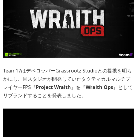
Team17はデベロッパーGrassrootz Studioとの提携を明ら
かにし、同スタジオが開発していたタクティカルマルチプ
レイヤーFPS『
Project Wraith
』を『
Wraith Ops
』として
リブランドすることを発表しました。