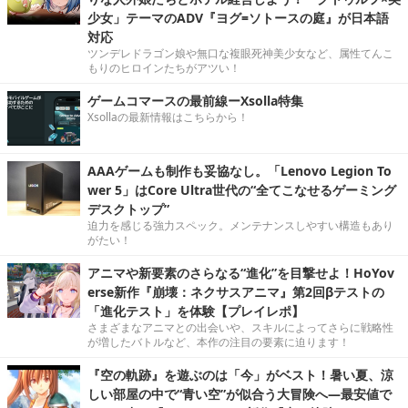
少女」テーマのADV『ヨグ=ソトースの庭』が日本語
対応
ツンデレドラゴン娘や無口な複眼死神美少女など、属性てんこ
もりのヒロインたちがアツい！
ゲームコマースの最前線ーXsolla特集
Xsollaの最新情報はこちらから！
AAAゲームも制作も妥協なし。「Lenovo Legion To
wer 5」はCore Ultra世代の“全てこなせるゲーミング
デスクトップ”
迫力を感じる強力スペック。メンテナンスしやすい構造もあり
がたい！
アニマや新要素のさらなる“進化”を目撃せよ！HoYov
erse新作『崩壊：ネクサスアニマ』第2回βテストの
「進化テスト」を体験【プレイレポ】
さまざまなアニマとの出会いや、スキルによってさらに戦略性
が増したバトルなど、本作の注目の要素に迫ります！
『空の軌跡』を遊ぶのは「今」がベスト！暑い夏、涼
しい部屋の中で“青い空”が似合う大冒険へ―最安値で