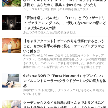
搭載で、あらためて“原典”に触れるのにぴったり
シリーズ第1作が現行機向けの新機能を備えて復活！
「冒険は楽しいものだ」 ─『FF11』と『ウィザードリ
ィ ヴァリアンツ ダフネ』、"優しくないRPG"の沼にど
っぷり沈んだ4人の話
ふたつの沼の住人たちが語る奥深さとは。
【キャリアクエスト】ゲーム作りを仕事にするという
こと。セガの若手の事例に見る，ゲームプログラマと
いう働き方
Game*Sparkと4Gamerの合同による就活イベント「キャリア
クエスト」の第4回が東京都立産業貿易センター浜松町館で開催
されました。このイベントに合わせて取材した、各社の現場で
実際に働いている若手社員へのインタビューをお届けします。
GeForce NOWで『Forza Horizon 6』をプレイ。ハ
ンドルコントローラー×クラウドゲーミングの底力を体
感
体感的にラグはほぼ無し。グラフィックスはもちろん最高設定
でプレイ可能！
クーデレからスタイル抜群お姉さんまでよりどりみど
りな人外娘たちとホテル経営しよう！「クトゥルフ×美