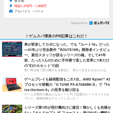
東京都
時給1,250円～1,400円
アルバイト・パート
Sponsored by
！ゲムスパ渾身のPR記事はこれだ！
車が変形してロボになった、でも『ルート16』だった
―41年ぶり完全新作『ROUTE16R』開発者インタビュ
ー。新旧スタッフが語るシリーズの魂。そして41年
前、たった1人のために手作業で直した世界に1本だけ
の“幻のカセット”の話
長い時を経て受け継がれる過去と、新たに生まれるものとは。
ゲームプレイも録画配信もこれ1台。AMD Ryzen™ AI
プロセッサ搭載の「G TUNE P5-A7G60BK-D」で『Fo
rza Horizon 6』の世界を駆け回る
ゲーム＆制作の拠点となるノートPCで話題のレースタイトルを
プレイ。放熱性能もチェックしました！
シリーズ第1作が現行機向けに復活！懐かしくも色褪せ
ない『カルドセプト ザ ファースト』遊びやすい機能も