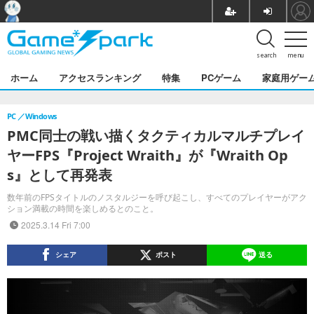
search
menu
ホーム
アクセスランキング
特集
PCゲーム
家庭用ゲー
PC
Windows
PMC同士の戦い描くタクティカルマルチプレイ
ヤーFPS『Project Wraith』が『Wraith Op
s』として再発表
数年前のFPSタイトルのノスタルジーを呼び起こし、すべてのプレイヤーがアク
ション満載の時間を楽しめるとのこと。
2025.3.14 Fri 7:00
シェア
ポスト
送る