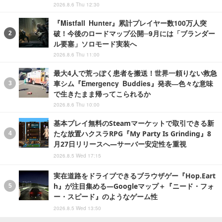
2026.8.6 Thu 12:30
『Mistfall Hunter』累計プレイヤー数100万人突
破！今後のロードマップ公開─9月には「ブランダー
ル要塞」ソロモード実装へ
2026.8.6 Thu 11:00
最大4人で荒っぽく患者を搬送！世界一頼りない救急
車シム『Emergency Buddies』発表―色々な意味
で生きたまま帰ってこられるか
2026.8.6 Thu 10:00
基本プレイ無料のSteamマーケットで取引できる新
たな放置ハクスラRPG『My Party Is Grinding』8
月27日リリースへ―サーバー安定性を重視
2026.8.5 Wed 17:15
実在道路をドライブできるブラウザゲー『Hop.Eart
h』が注目集める―Googleマップ＋『ニード・フォ
ー・スピード』のようなゲーム性
2026.8.5 Wed 13:50