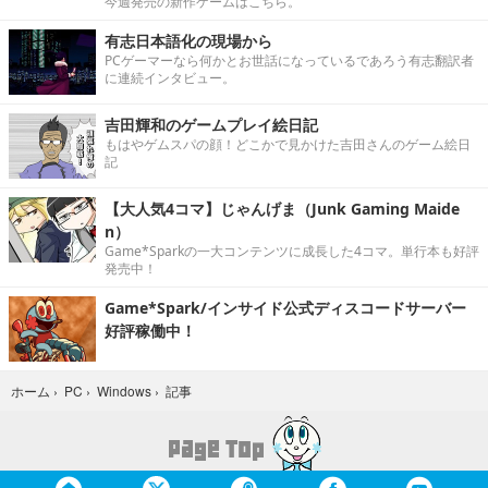
今週発売の新作ゲームはこちら。
有志日本語化の現場から
PCゲーマーなら何かとお世話になっているであろう有志翻訳者
に連続インタビュー。
吉田輝和のゲームプレイ絵日記
もはやゲムスパの顔！どこかで見かけた吉田さんのゲーム絵日
記
【大人気4コマ】じゃんげま（Junk Gaming Maide
n）
Game*Sparkの一大コンテンツに成長した4コマ。単行本も好評
発売中！
Game*Spark/インサイド公式ディスコードサーバー
好評稼働中！
記事
ホーム
›
PC
›
Windows
›