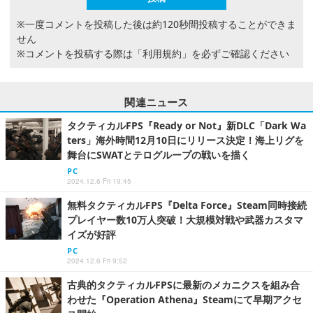
※一度コメントを投稿した後は約120秒間投稿することができま
せん
※コメントを投稿する際は
「利用規約」
を必ずご確認ください
関連ニュース
タクティカルFPS『Ready or Not』新DLC「Dark Wa
ters」海外時間12月10日にリリース決定！海上リグを
舞台にSWATとテログループの戦いを描く
PC
2024.12.6 Fri 19:45
無料タクティカルFPS『Delta Force』Steam同時接続
プレイヤー数10万人突破！大規模対戦や武器カスタマ
イズが好評
PC
2024.12.6 Fri 9:52
古典的タクティカルFPSに最新のメカニクスを組み合
わせた『Operation Athena』Steamにて早期アクセ