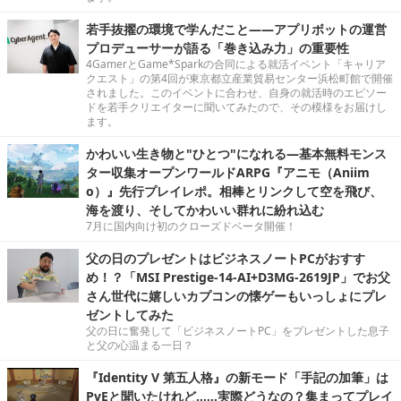
若手抜擢の環境で学んだこと――アプリボットの運営
プロデューサーが語る「巻き込み力」の重要性
4GamerとGame*Sparkの合同による就活イベント「キャリア
クエスト」の第4回が東京都立産業貿易センター浜松町館で開催
されました。このイベントに合わせ、自身の就活時のエピソー
ドを若手クリエイターに聞いてみたので、その模様をお届けし
ます。
かわいい生き物と"ひとつ"になれる―基本無料モンス
ター収集オープンワールドARPG『アニモ（Aniim
o）』先行プレイレポ。相棒とリンクして空を飛び、
海を渡り、そしてかわいい群れに紛れ込む
7月に国内向け初のクローズドベータ開催！
父の日のプレゼントはビジネスノートPCがおすす
め！？「MSI Prestige-14-AI+D3MG-2619JP」でお父
さん世代に嬉しいカプコンの懐ゲーもいっしょにプレ
ゼントしてみた
父の日に奮発して「ビジネスノートPC」をプレゼントした息子
と父の心温まる一日？
『Identity V 第五人格』の新モード「手記の加筆」は
PvEと聞いたけれど……実際どうなの？集まってプレイ