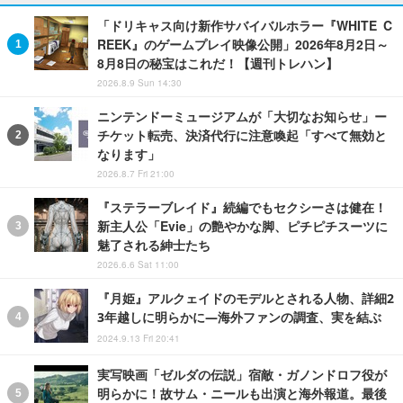
「ドリキャス向け新作サバイバルホラー『WHITE C
REEK』のゲームプレイ映像公開」2026年8月2日～
8月8日の秘宝はこれだ！【週刊トレハン】
2026.8.9 Sun 14:30
ニンテンドーミュージアムが「大切なお知らせ」ー
チケット転売、決済代行に注意喚起「すべて無効と
なります」
2026.8.7 Fri 21:00
『ステラーブレイド』続編でもセクシーさは健在！
新主人公「Evie」の艶やかな脚、ピチピチスーツに
魅了される紳士たち
2026.6.6 Sat 11:00
『月姫』アルクェイドのモデルとされる人物、詳細2
3年越しに明らかに―海外ファンの調査、実を結ぶ
2024.9.13 Fri 20:41
実写映画「ゼルダの伝説」宿敵・ガノンドロフ役が
明らかに！故サム・ニールも出演と海外報道。最後