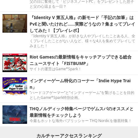
父の日に奮発して「ビジネスノートPC」をプレゼントした息子
と父の心温まる一日？
『Identity V 第五人格』の新モード「手記の加筆」は
PvEと聞いたけれど……実際どうなの？集まってプレイ
してみた！【プレイレポ】
『Identity V 第五人格』が好きな人やプレイしたことある人、全
くプレイしたことがない人など、様々な4人を集めてプレイして
みました！
Riot Gamesの最新情報をキャッチアップできる総合
ニュースサイト「FISTBUMP」
サイトの運営はGame*Spark！
インディーゲーム特化のコーナー「Indie Hype Trai
n」
“ハードコアゲーマー”と“インディーゲーム”を繋げることを目的
としたGame*Spark特別企画。
THQノルディック特集ページでゲムスパのオススメと
最新情報をチェックしよう
今最もホットな海外パブリッシャー THQ Nordicを徹底特集！
カルチャーアクセスランキング