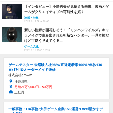
【インタビュー】小島秀夫が見据える未来、映画とゲ
ームがクリエイティブの可能性を拓く
連載・特集
2022.6.12 Sun 20:00
新しい性癖が開花しそう！『モンハンワイルズ』キャ
ラメイクで生み出された斬新なハンター、一見奇抜だ
けど可愛く見えてくる…
ゲーム文化
2025.3.12 Wed 10:36
ゲームテスター 未経験入社98%/直近定着率100%/年休130
日/1対1&オーダーメイド研修
株式会社growm
神奈川県
月給21万5,000円～50万円
正社員
一般事務・OA事務/大手ゲーム企業SNS運営/Excel活かすデ