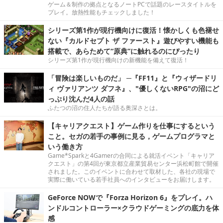
ゲーム＆制作の拠点となるノートPCで話題のレースタイトルを
プレイ。放熱性能もチェックしました！
シリーズ第1作が現行機向けに復活！懐かしくも色褪せ
ない『カルドセプト ザ ファースト』遊びやすい機能も
搭載で、あらためて“原典”に触れるのにぴったり
シリーズ第1作が現行機向けの新機能を備えて復活！
「冒険は楽しいものだ」 ─『FF11』と『ウィザードリ
ィ ヴァリアンツ ダフネ』、"優しくないRPG"の沼にど
っぷり沈んだ4人の話
ふたつの沼の住人たちが語る奥深さとは。
【キャリアクエスト】ゲーム作りを仕事にするという
こと。セガの若手の事例に見る，ゲームプログラマと
いう働き方
Game*Sparkと4Gamerの合同による就活イベント「キャリア
クエスト」の第4回が東京都立産業貿易センター浜松町館で開催
されました。このイベントに合わせて取材した、各社の現場で
実際に働いている若手社員へのインタビューをお届けします。
GeForce NOWで『Forza Horizon 6』をプレイ。ハ
ンドルコントローラー×クラウドゲーミングの底力を体
感