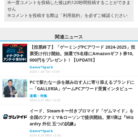
※一度コメントを投稿した後は約120秒間投稿することができま
せん
※コメントを投稿する際は
「利用規約」
を必ずご確認ください
関連ニュース
【投票終了】「ゲーミングPCアワード 2024-2025」投
票受け付け開始。抽選で5名様にAmazonギフト券10,
000円をプレゼント！【UPDATE】
Game*Spark
2025.1.28 Tue 13:00
PCで新たな一歩を踏み出す人に寄り添えるブランドに
─「GALLERIA」ゲームPCアワード受賞インタビュー
連載・特集
2024.5.27 Mon 12:00
イード、Steamキー付きブロマイド「ゲムマイド」を
全国のファミマ&ローソンで提供開始。第1弾は『Wiz
ardry 外伝 五つの試練』
Game*Spark
2024.9.25 Wed 12:00