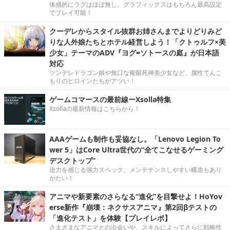
体感的にラグはほぼ無し。グラフィックスはもちろん最高設定
でプレイ可能！
クーデレからスタイル抜群お姉さんまでよりどりみど
りな人外娘たちとホテル経営しよう！「クトゥルフ×美
少女」テーマのADV『ヨグ=ソトースの庭』が日本語
対応
ツンデレドラゴン娘や無口な複眼死神美少女など、属性てんこ
もりのヒロインたちがアツい！
ゲームコマースの最前線ーXsolla特集
Xsollaの最新情報はこちらから！
AAAゲームも制作も妥協なし。「Lenovo Legion To
wer 5」はCore Ultra世代の“全てこなせるゲーミング
デスクトップ”
迫力を感じる強力スペック。メンテナンスしやすい構造もあり
がたい！
アニマや新要素のさらなる“進化”を目撃せよ！HoYov
erse新作『崩壊：ネクサスアニマ』第2回βテストの
「進化テスト」を体験【プレイレポ】
さまざまなアニマとの出会いや、スキルによってさらに戦略性