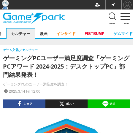
search
menu
料
カルチャー
漫画
インサイド
FISTBUMP
ゲムマイド
ゲーム文化
カルチャー
ゲーミングPCユーザー満足度調査「ゲーミング
PCアワード 2024-2025：デスクトップPC」部
門結果発表！
ゲーミングPCのユーザー満足度を調査！
2025.3.14 Fri 12:00
シェア
ポスト
送る