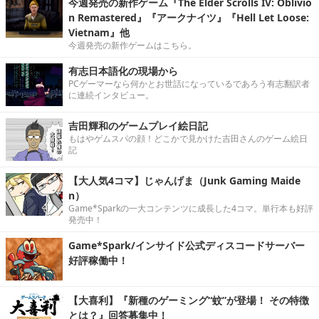
今週発売の新作ゲーム『The Elder Scrolls IV: Oblivio
n Remastered』『アークナイツ』『Hell Let Loose:
Vietnam』他
今週発売の新作ゲームはこちら。
有志日本語化の現場から
PCゲーマーなら何かとお世話になっているであろう有志翻訳者
に連続インタビュー。
吉田輝和のゲームプレイ絵日記
もはやゲムスパの顔！どこかで見かけた吉田さんのゲーム絵日
記
【大人気4コマ】じゃんげま（Junk Gaming Maide
n）
Game*Sparkの一大コンテンツに成長した4コマ。単行本も好評
発売中！
Game*Spark/インサイド公式ディスコードサーバー
好評稼働中！
【大喜利】『新種のゲーミング“蚊”が登場！ その特徴
とは？』回答募集中！