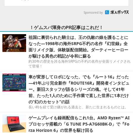
Sponsored by
！ゲムスパ渾身のPR記事はこれだ！
祖国に裏切られた騎士は、王の仇敵の娘を護ることに
なった―1998年の海外SRPG不朽の名作『幻世録』全
面リメイク版、体験版配信開始。ダーティーヒーロー
が駆ける異色の戦記が令和に蘇る
約30年の歴史を誇る海外SRPGの不朽の名作が全面リメイクされ
て登場！
車が変形してロボになった、でも『ルート16』だった
―41年ぶり完全新作『ROUTE16R』開発者インタビュ
ー。新旧スタッフが語るシリーズの魂。そして41年
前、たった1人のために手作業で直した世界に1本だけ
の“幻のカセット”の話
長い時を経て受け継がれる過去と、新たに生まれるものとは。
ゲームプレイも録画配信もこれ1台。AMD Ryzen™ AI
プロセッサ搭載の「G TUNE P5-A7G60BK-D」で『Fo
rza Horizon 6』の世界を駆け回る