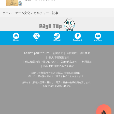
記事
ホーム
›
ゲーム文化
›
カルチャー
›
Home
X
STEAM
Facebook
YouTube
Game*Sparkについて
お問合せ
広告掲載
会社概要
個人情報保護方針
個人情報の取り扱いについて（Game*Spark）
利用規約
特定商取引法に基づく表記
紹介した商品/サービスを購入、契約した場合に、
売上の一部が弊社サイトに還元されることがあります。
当サイトに掲載の記事・見出し・写真・画像の無断転載を禁じます。
Copyright © 2026 IID, Inc.