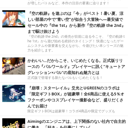
が増したバトルなど、本作の注目の要素に迫ります！
『空の軌跡』を遊ぶのは「今」がベスト！暑い夏、涼
しい部屋の中で“青い空”が似合う大冒険へ―最安値で
セール中の『the 1st』から新作『空の軌跡 the 2nd』
まで駆け抜けよう
『空の軌跡 the 2nd』の発売が目前に迫る今こそ、『空の軌跡 t
he 1st』から遊び始める絶好のタイミング！ 快適になったゲー
ムシステムや新要素を交えながら、今遊びたい本シリーズの魅
力を紹介します。
かわいい…だからこそ、いじめたくなる。正式版リリ
ースの『パルワールド』プレイヤーに訊く“キュートア
グレッション×パル”の底知れぬ魅力とは
正式版で登場する新たなパルもいじめたくなる！
『崩壊：スターレイル』爻光とUGREENのコラボは
「限定ギフトBOX」が超豪華！全6商品に使える5％オ
フクーポンやコスプレイヤー撮影会など、盛りだくさ
んでお届け
限定ギフトBOXは超豪華！コラボ4商品や限定でグッズも
Aimingのエンジニアは、上下関係のない社内で自主的
に働き、「好き」を仕事にしていく