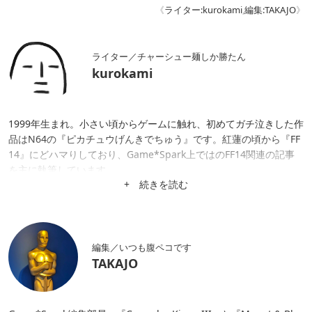
《
ライター:kurokami
,
編集:TAKAJO
》
ライター／チャーシュー麺しか勝たん
kurokami
1999年生まれ。小さい頃からゲームに触れ、初めてガチ泣きした作
品はN64の『ピカチュウげんきでちゅう』です。紅蓮の頃から『FF
14』にどハマりしており、Game*Spark上ではのFF14関連の記事
を主に執筆しています。
+ 続きを読む
編集／いつも腹ペコです
TAKAJO