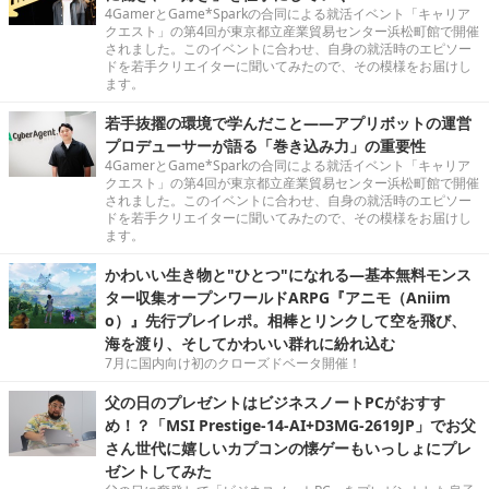
4GamerとGame*Sparkの合同による就活イベント「キャリア
クエスト」の第4回が東京都立産業貿易センター浜松町館で開催
されました。このイベントに合わせ、自身の就活時のエピソー
ドを若手クリエイターに聞いてみたので、その模様をお届けし
ます。
若手抜擢の環境で学んだこと――アプリボットの運営
プロデューサーが語る「巻き込み力」の重要性
4GamerとGame*Sparkの合同による就活イベント「キャリア
クエスト」の第4回が東京都立産業貿易センター浜松町館で開催
されました。このイベントに合わせ、自身の就活時のエピソー
ドを若手クリエイターに聞いてみたので、その模様をお届けし
ます。
かわいい生き物と"ひとつ"になれる―基本無料モンス
ター収集オープンワールドARPG『アニモ（Aniim
o）』先行プレイレポ。相棒とリンクして空を飛び、
海を渡り、そしてかわいい群れに紛れ込む
7月に国内向け初のクローズドベータ開催！
父の日のプレゼントはビジネスノートPCがおすす
め！？「MSI Prestige-14-AI+D3MG-2619JP」でお父
さん世代に嬉しいカプコンの懐ゲーもいっしょにプレ
ゼントしてみた