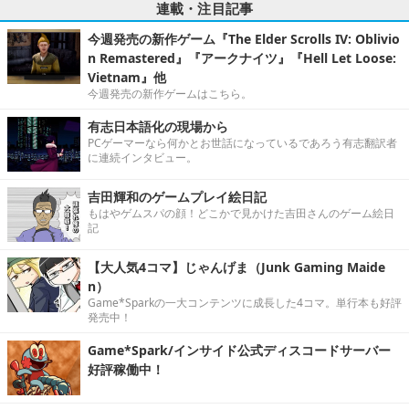
連載・注目記事
今週発売の新作ゲーム『The Elder Scrolls IV: Oblivio
n Remastered』『アークナイツ』『Hell Let Loose:
Vietnam』他
今週発売の新作ゲームはこちら。
有志日本語化の現場から
PCゲーマーなら何かとお世話になっているであろう有志翻訳者
に連続インタビュー。
吉田輝和のゲームプレイ絵日記
もはやゲムスパの顔！どこかで見かけた吉田さんのゲーム絵日
記
【大人気4コマ】じゃんげま（Junk Gaming Maide
n）
Game*Sparkの一大コンテンツに成長した4コマ。単行本も好評
発売中！
Game*Spark/インサイド公式ディスコードサーバー
好評稼働中！