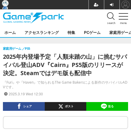
search
menu
ホーム
アクセスランキング
特集
PCゲーム
家庭用ゲー
家庭用ゲーム
PS5
2025年内登場予定「人類未踏の山」に挑むサバ
イバル登山ADV『Cairn』PS5版のリリースが
決定。Steamではデモ版も配信中
『Furi』や『Haven』で知られるThe Game Bakersによる新作のサバイバルAD
Vです。
2025.3.19 Wed 12:30
シェア
ポスト
送る