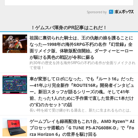
Sponsored by
！ゲムスパ渾身のPR記事はこれだ！
祖国に裏切られた騎士は、王の仇敵の娘を護ることに
なった―1998年の海外SRPG不朽の名作『幻世録』全
面リメイク版、体験版配信開始。ダーティーヒーロー
が駆ける異色の戦記が令和に蘇る
約30年の歴史を誇る海外SRPGの不朽の名作が全面リメイクされ
て登場！
車が変形してロボになった、でも『ルート16』だった
―41年ぶり完全新作『ROUTE16R』開発者インタビュ
ー。新旧スタッフが語るシリーズの魂。そして41年
前、たった1人のために手作業で直した世界に1本だけ
の“幻のカセット”の話
長い時を経て受け継がれる過去と、新たに生まれるものとは。
ゲームプレイも録画配信もこれ1台。AMD Ryzen™ AI
プロセッサ搭載の「G TUNE P5-A7G60BK-D」で『Fo
rza Horizon 6』の世界を駆け回る