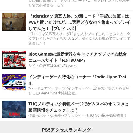
父の日に奮発して「ビジネスノートPC」をプレゼントした息子
と父の心温まる一日？
『Identity V 第五人格』の新モード「手記の加筆」は
PvEと聞いたけれど……実際どうなの？集まってプレイ
してみた！【プレイレポ】
『Identity V 第五人格』が好きな人やプレイしたことある人、全
くプレイしたことがない人など、様々な4人を集めてプレイして
みました！
Riot Gamesの最新情報をキャッチアップできる総合
ニュースサイト「FISTBUMP」
サイトの運営はGame*Spark！
インディーゲーム特化のコーナー「Indie Hype Trai
n」
“ハードコアゲーマー”と“インディーゲーム”を繋げることを目的
としたGame*Spark特別企画。
THQノルディック特集ページでゲムスパのオススメと
最新情報をチェックしよう
今最もホットな海外パブリッシャー THQ Nordicを徹底特集！
PS5アクセスランキング