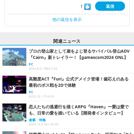
1
返信
他の返信を表示
関連ニュース
プロの登山家として崖をよじ登るサバイバル登山ADV
『Cairn』新トレイラー！【gamescom2024 ONL】
PC
2024.8.21 Wed 3:02
高難度ACT『Furi』公式デメイク登場！歯応えのある
最初のボス戦を2Dで体験
PC
2023.12.1 Fri 9:00
恋人たちの逃避行を描くARPG『Haven』ー愛は愛で
も、日常の愛を描いている【開発者インタビュー】
連載・特集
2020.12.6 Sun 20:00