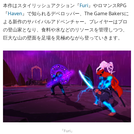
本作はスタイリッシュアクション『
Furi
』やロマンスRPG
『
Haven
』で知られるデベロッパー、The Game Bakersに
よる新作のサバイバルアドベンチャー。プレイヤーはプロ
の登山家となり、食料や水などのリソースを管理しつつ、
巨大な山の壁面を足場を見極めながら登っていきます。
『Furi』