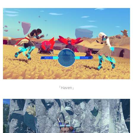
『Haven』