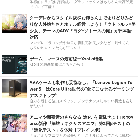
体感的にラグはほぼ無し。グラフィックスはもちろん最高設定
でプレイ可能！
クーデレからスタイル抜群お姉さんまでよりどりみど
りな人外娘たちとホテル経営しよう！「クトゥルフ×美
少女」テーマのADV『ヨグ=ソトースの庭』が日本語
対応
ツンデレドラゴン娘や無口な複眼死神美少女など、属性てんこ
もりのヒロインたちがアツい！
ゲームコマースの最前線ーXsolla特集
Xsollaの最新情報はこちらから！
AAAゲームも制作も妥協なし。「Lenovo Legion To
wer 5」はCore Ultra世代の“全てこなせるゲーミング
デスクトップ”
迫力を感じる強力スペック。メンテナンスしやすい構造もあり
がたい！
アニマや新要素のさらなる“進化”を目撃せよ！HoYov
erse新作『崩壊：ネクサスアニマ』第2回βテストの
「進化テスト」を体験【プレイレポ】
さまざまなアニマとの出会いや、スキルによってさらに戦略性