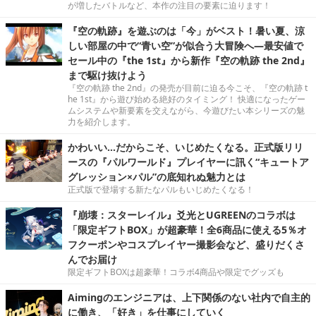
が増したバトルなど、本作の注目の要素に迫ります！
『空の軌跡』を遊ぶのは「今」がベスト！暑い夏、涼
しい部屋の中で“青い空”が似合う大冒険へ―最安値で
セール中の『the 1st』から新作『空の軌跡 the 2nd』
まで駆け抜けよう
『空の軌跡 the 2nd』の発売が目前に迫る今こそ、『空の軌跡 t
he 1st』から遊び始める絶好のタイミング！ 快適になったゲー
ムシステムや新要素を交えながら、今遊びたい本シリーズの魅
力を紹介します。
かわいい…だからこそ、いじめたくなる。正式版リリ
ースの『パルワールド』プレイヤーに訊く“キュートア
グレッション×パル”の底知れぬ魅力とは
正式版で登場する新たなパルもいじめたくなる！
『崩壊：スターレイル』爻光とUGREENのコラボは
「限定ギフトBOX」が超豪華！全6商品に使える5％オ
フクーポンやコスプレイヤー撮影会など、盛りだくさ
んでお届け
限定ギフトBOXは超豪華！コラボ4商品や限定でグッズも
Aimingのエンジニアは、上下関係のない社内で自主的
に働き、「好き」を仕事にしていく