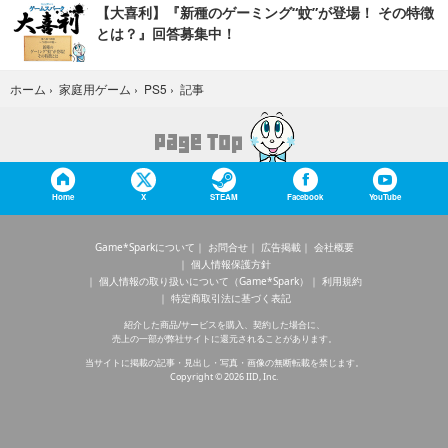
【大喜利】『新種のゲーミング“蚊”が登場！ その特徴
とは？』回答募集中！
記事
ホーム
›
家庭用ゲーム
›
PS5
›
Home
X
STEAM
Facebook
YouTube
Game*Sparkについて
お問合せ
広告掲載
会社概要
個人情報保護方針
個人情報の取り扱いについて（Game*Spark）
利用規約
特定商取引法に基づく表記
紹介した商品/サービスを購入、契約した場合に、
売上の一部が弊社サイトに還元されることがあります。
当サイトに掲載の記事・見出し・写真・画像の無断転載を禁じます。
Copyright © 2026 IID, Inc.