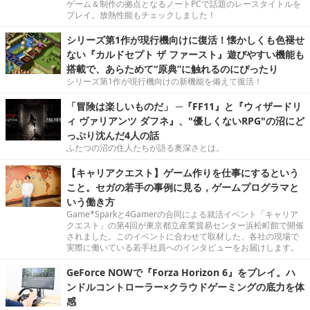
ゲーム＆制作の拠点となるノートPCで話題のレースタイトルを
プレイ。放熱性能もチェックしました！
シリーズ第1作が現行機向けに復活！懐かしくも色褪せ
ない『カルドセプト ザ ファースト』遊びやすい機能も
搭載で、あらためて“原典”に触れるのにぴったり
シリーズ第1作が現行機向けの新機能を備えて復活！
「冒険は楽しいものだ」 ─『FF11』と『ウィザードリ
ィ ヴァリアンツ ダフネ』、"優しくないRPG"の沼にど
っぷり沈んだ4人の話
ふたつの沼の住人たちが語る奥深さとは。
【キャリアクエスト】ゲーム作りを仕事にするという
こと。セガの若手の事例に見る，ゲームプログラマと
いう働き方
Game*Sparkと4Gamerの合同による就活イベント「キャリア
クエスト」の第4回が東京都立産業貿易センター浜松町館で開催
されました。このイベントに合わせて取材した、各社の現場で
実際に働いている若手社員へのインタビューをお届けします。
GeForce NOWで『Forza Horizon 6』をプレイ。ハ
ンドルコントローラー×クラウドゲーミングの底力を体
感