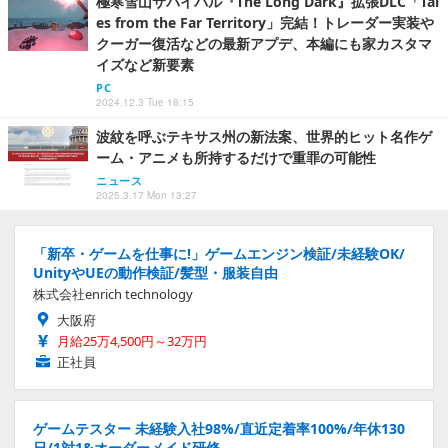
極寒雪山サバイバル『The Long Dark』拡張DLC「Tal
es from the Far Territory」完結！トレーダー実装や
クーガー復活などの最新アプデ、本編にも家カスタマ
イズなど新要素
PC
2024.12.3 Tue 18:15
波紋を呼ぶテキサス州の新法案、世界的ヒット名作ゲ
ーム・アニメも所持するだけで重罪の可能性
ニュース
2025.3.17 Mon 13:27
「新卒・ゲームを仕事に!」ゲームエンジン検証/未経験OK/
UnityやUEの動作検証/髪型・服装自由
株式会社enrich technology
大阪府
月給25万4,500円～32万円
正社員
ゲームテスター 未経験入社98%/直近定着率100%/年休130
日/1対1&オーダーメイド研修