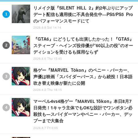
リメイク版『SILENT HILL 2』約2年ぶりにアップ
デート配信も適用後に不具合発生中―PS5/PS5 Pro
のパフォーマンスモードにて
2026.8.8 Sat 14:14
『GTA6』にどうしても出演したかった！『GTA5』
スティーブ・ヘインズ役俳優が“60以上の役”のオー
ディションを受けるも採用ならず
2026.8.6 Thu 15:45
格ゲー『MARVEL Tōkon』のペニー・パーカー、
声優は映画「スパイダーバース」から続投！日本語
吹き替え映像が新たに公開
2026.4.2 Thu 18:15
マーベル4vs4格ゲー『MARVEL Tōkon』本日8月7
日発売！1キャラ主体でもOKな設計でワンボタン必
殺技も―スパイダーマンやペニー・パーカー、デッ
プーまで大集合
2026.8.7 Fri 0:05