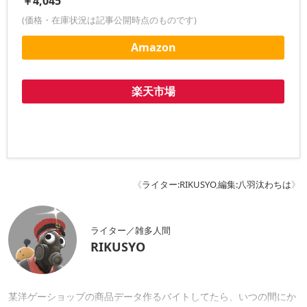
￥4,045
(価格・在庫状況は記事公開時点のものです)
Amazon
楽天市場
《
ライター:RIKUSYO
,
編集:八羽汰わちは
》
ライター／雑多人間
RIKUSYO
某洋ゲーショップの商品データ作るバイトしてたら、いつの間にか