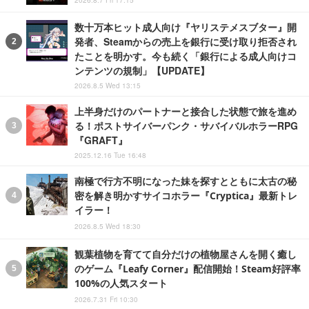
数十万本ヒット成人向け『ヤリステメスブター』開
発者、Steamからの売上を銀行に受け取り拒否され
たことを明かす。今も続く「銀行による成人向けコ
ンテンツの規制」【UPDATE】
2026.8.5 Wed 13:15
上半身だけのパートナーと接合した状態で旅を進め
る！ポストサイバーパンク・サバイバルホラーRPG
『GRAFT』
2025.12.16 Tue 16:48
南極で行方不明になった妹を探すとともに太古の秘
密を解き明かすサイコホラー『Cryptica』最新トレ
イラー！
2026.8.5 Wed 18:30
観葉植物を育てて自分だけの植物屋さんを開く癒し
のゲーム『Leafy Corner』配信開始！Steam好評率
100%の人気スタート
2026.7.31 Fri 10:30