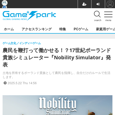
search
menu
ホーム
アクセスランキング
特集
PCゲーム
家庭用ゲー
ゲーム文化
インディーゲーム
農民を鞭打って働かせる！？17世紀ポーランド
貴族シミュレーター『Nobility Simulator』発
表
土地を所有するポーランド貴族として農民を指揮し、自分だけのルールで生活
します。
2025.5.22 Thu 14:56