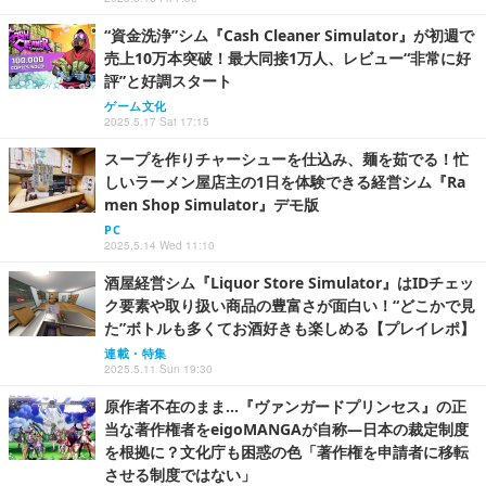
“資金洗浄”シム『Cash Cleaner Simulator』が初週で
売上10万本突破！最大同接1万人、レビュー“非常に好
評”と好調スタート
ゲーム文化
2025.5.17 Sat 17:15
スープを作りチャーシューを仕込み、麺を茹でる！忙
しいラーメン屋店主の1日を体験できる経営シム『Ra
men Shop Simulator』デモ版
PC
2025.5.14 Wed 11:10
酒屋経営シム『Liquor Store Simulator』はIDチェッ
ク要素や取り扱い商品の豊富さが面白い！“どこかで見
た”ボトルも多くてお酒好きも楽しめる【プレイレポ】
連載・特集
2025.5.11 Sun 19:30
原作者不在のまま…『ヴァンガードプリンセス』の正
当な著作権者をeigoMANGAが自称―日本の裁定制度
を根拠に？文化庁も困惑の色「著作権を申請者に移転
させる制度ではない」