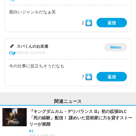
面白いジャンルだなぁ笑
2
返信
スパくんのお友達
Menu
2025-05-22 6:14:10
今の仕事に役立ちそうだなも
7
返信
関連ニュース
『キングダムカム・デリバランス II』初の拡張DLC
「死の経験」配信！ 謎めいた芸術家に力を貸すストー
リーが展開
PC
2025.5.16 Fri 7:00