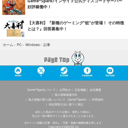
Game*Spark/インサイド公式ディスコードサーバー
好評稼働中！
【大喜利】『新種のゲーミング“蚊”が登場！ その特徴
とは？』回答募集中！
記事
ホーム
›
PC
›
Windows
›
Home
X
STEAM
Facebook
YouTube
Game*Sparkについて
お問合せ
広告掲載
会社概要
個人情報保護方針
個人情報の取り扱いについて（Game*Spark）
利用規約
特定商取引法に基づく表記
紹介した商品/サービスを購入、契約した場合に、
売上の一部が弊社サイトに還元されることがあります。
当サイトに掲載の記事・見出し・写真・画像の無断転載を禁じます。
Copyright © 2026 IID, Inc.