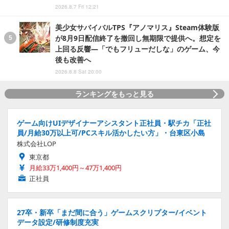
2026.8.7 Fri 12:21
美少女サバイバルTPS『アノマリス』Steam体験版
が8月9日配信終了を撤回し無期限で提供へ。想定を
上回る反響―「でもフリューだしな」のゲーム、今
後も改善へ
2026.8.8 Sat 20:00
ランキングをもっと見る
ゲーム向けUIデザイナーアシスタント正社員・駅チカ「正社
員/月給30万以上可/PCスキル活かしたい方」・台東区小島
株式会社LOP
東京都
月給33万1,400円～47万1,400円
正社員
27卒・新卒「まだ間に合う」ゲームスクリプター/イベント
データ設定/研修制度充実