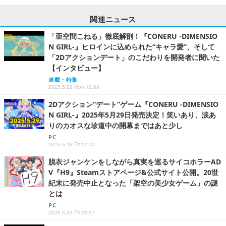
関連ニュース
「亜空間こねる」徹底解剖！『CONERU -DIMENSIO
N GIRL-』ヒロインに込められた“キャラ愛”、そして
「2Dアクションデート」のこだわりを開発者に聞いた
【インタビュー】
連載・特集
2025.5.26 Mon 12:00
2Dアクション“デート”ゲーム『CONERU -DIMENSIO
N GIRL-』2025年5月29日発売決定！笑いあり、涙あ
りのカオスな珍道中の開幕まではあと少し
PC
2025.5.16 Fri 12:00
脱衣ジャンケンをしながら真実を巡るサイコホラーAD
V『H9』Steamストアページ&公式サイト公開。20世
紀末に発売中止となった「架空の美少女ゲーム」の謎
とは
PC
2025.5.23 Fri 23:27