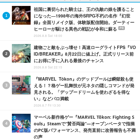
祖国に裏切られた騎士は、王の仇敵の娘を護ること
になった―1998年の海外SRPG不朽の名作『幻世
録』全面リメイク版、体験版配信開始。ダーティー
ヒーローが駆ける異色の戦記が令和に蘇る
PR
2026.8.8 Sat 18:00
建物ごと敵をぶっ壊せ！高速ローグライトFPS『VO
ID/BREAKER』8月22日に値上げ。正式リリース前
にお得に手に入れる最後のチャンス
2026.8.8 Sat 22:15
『MARVEL Tōkon』のデッドプールは瞬獄殺も使
える！？格ゲー乱舞技が元ネタの隠しコマンドが発
見される。「デップードリームを使わざるを得な
い」などパロ満載
2026.8.7 Fri 13:30
マーベル新作格ゲー『MARVEL Tōkon: Fighting S
ouls』Steamで“賛否両論”―オープンベータで指摘
のPC版パフォーマンス、発売直前に改善報告も不満
の声