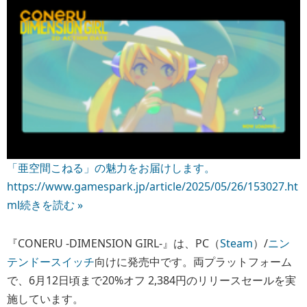
「亜空間こねる」の魅力をお届けします。
https://www.gamespark.jp/article/2025/05/26/153027.ht
ml
続きを読む »
『CONERU -DIMENSION GIRL-』は、PC（
Steam
）/
ニン
テンドースイッチ
向けに発売中です。両プラットフォーム
で、6月12日頃まで20%オフ 2,384円のリリースセールを実
施しています。