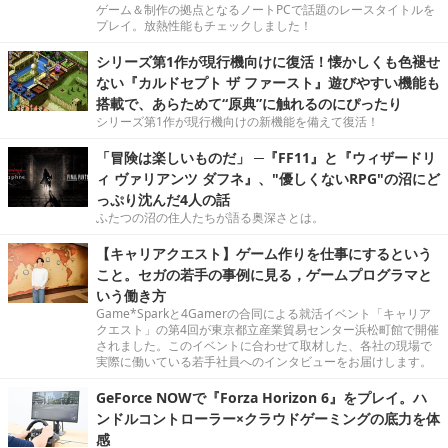
ゲーム＆制作の拠点となるノートPCで話題のレースタイトルを
プレイ。放熱性能もチェックしました！
シリーズ第1作が現行機向けに復活！懐かしくも色褪せ
ない『カルドセプト ザ ファースト』遊びやすい機能も
搭載で、あらためて“原典”に触れるのにぴったり
シリーズ第1作が現行機向けの新機能を備えて復活！
「冒険は楽しいものだ」 ─『FF11』と『ウィザードリ
ィ ヴァリアンツ ダフネ』、"優しくないRPG"の沼にど
っぷり沈んだ4人の話
ふたつの沼の住人たちが語る奥深さとは。
【キャリアクエスト】ゲーム作りを仕事にするという
こと。セガの若手の事例に見る，ゲームプログラマと
いう働き方
Game*Sparkと4Gamerの合同による就活イベント「キャリア
クエスト」の第4回が東京都立産業貿易センター浜松町館で開催
されました。このイベントに合わせて取材した、各社の現場で
実際に働いている若手社員へのインタビューをお届けします。
GeForce NOWで『Forza Horizon 6』をプレイ。ハ
ンドルコントローラー×クラウドゲーミングの底力を体
感