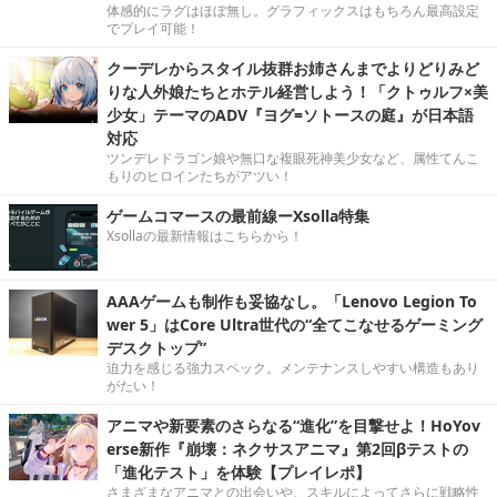
体感的にラグはほぼ無し。グラフィックスはもちろん最高設定
でプレイ可能！
クーデレからスタイル抜群お姉さんまでよりどりみど
りな人外娘たちとホテル経営しよう！「クトゥルフ×美
少女」テーマのADV『ヨグ=ソトースの庭』が日本語
対応
ツンデレドラゴン娘や無口な複眼死神美少女など、属性てんこ
もりのヒロインたちがアツい！
ゲームコマースの最前線ーXsolla特集
Xsollaの最新情報はこちらから！
AAAゲームも制作も妥協なし。「Lenovo Legion To
wer 5」はCore Ultra世代の“全てこなせるゲーミング
デスクトップ”
迫力を感じる強力スペック。メンテナンスしやすい構造もあり
がたい！
アニマや新要素のさらなる“進化”を目撃せよ！HoYov
erse新作『崩壊：ネクサスアニマ』第2回βテストの
「進化テスト」を体験【プレイレポ】
さまざまなアニマとの出会いや、スキルによってさらに戦略性