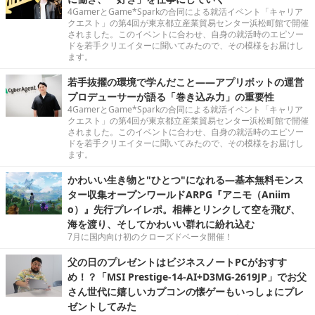
4GamerとGame*Sparkの合同による就活イベント「キャリア
クエスト」の第4回が東京都立産業貿易センター浜松町館で開催
されました。このイベントに合わせ、自身の就活時のエピソー
ドを若手クリエイターに聞いてみたので、その模様をお届けし
ます。
若手抜擢の環境で学んだこと――アプリボットの運営
プロデューサーが語る「巻き込み力」の重要性
4GamerとGame*Sparkの合同による就活イベント「キャリア
クエスト」の第4回が東京都立産業貿易センター浜松町館で開催
されました。このイベントに合わせ、自身の就活時のエピソー
ドを若手クリエイターに聞いてみたので、その模様をお届けし
ます。
かわいい生き物と"ひとつ"になれる―基本無料モンス
ター収集オープンワールドARPG『アニモ（Aniim
o）』先行プレイレポ。相棒とリンクして空を飛び、
海を渡り、そしてかわいい群れに紛れ込む
7月に国内向け初のクローズドベータ開催！
父の日のプレゼントはビジネスノートPCがおすす
め！？「MSI Prestige-14-AI+D3MG-2619JP」でお父
さん世代に嬉しいカプコンの懐ゲーもいっしょにプレ
ゼントしてみた