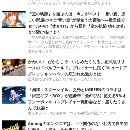
が増したバトルなど、本作の注目の要素に迫ります！
『空の軌跡』を遊ぶのは「今」がベスト！暑い夏、涼
しい部屋の中で“青い空”が似合う大冒険へ―最安値で
セール中の『the 1st』から新作『空の軌跡 the 2nd』
まで駆け抜けよう
『空の軌跡 the 2nd』の発売が目前に迫る今こそ、『空の軌跡 t
he 1st』から遊び始める絶好のタイミング！ 快適になったゲー
ムシステムや新要素を交えながら、今遊びたい本シリーズの魅
力を紹介します。
かわいい…だからこそ、いじめたくなる。正式版リリ
ースの『パルワールド』プレイヤーに訊く“キュートア
グレッション×パル”の底知れぬ魅力とは
正式版で登場する新たなパルもいじめたくなる！
『崩壊：スターレイル』爻光とUGREENのコラボは
「限定ギフトBOX」が超豪華！全6商品に使える5％オ
フクーポンやコスプレイヤー撮影会など、盛りだくさ
んでお届け
限定ギフトBOXは超豪華！コラボ4商品や限定でグッズも
Aimingのエンジニアは、上下関係のない社内で自主的
に働き、「好き」を仕事にしていく