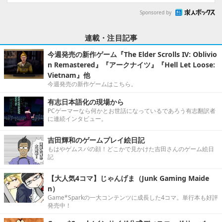
Sponsored by
連載・注目記事
今週発売の新作ゲーム『The Elder Scrolls IV: Oblivio
n Remastered』『アークナイツ』『Hell Let Loose:
Vietnam』他
今週発売の新作ゲームはこちら。
有志日本語化の現場から
PCゲーマーなら何かとお世話になっているであろう有志翻訳者
に連続インタビュー。
吉田輝和のゲームプレイ絵日記
もはやゲムスパの顔！どこかで見かけた吉田さんのゲーム絵日
記
【大人気4コマ】じゃんげま（Junk Gaming Maide
n）
Game*Sparkの一大コンテンツに成長した4コマ。単行本も好評
発売中！