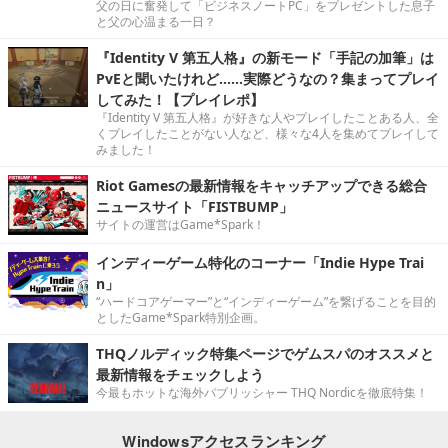
父の日に奮発して「ビジネスノートPC」をプレゼントした息子
と父の心温まる一日？
『Identity V 第五人格』の新モード「手記の加筆」は
PvEと聞いたけれど……実際どうなの？集まってプレイ
してみた！【プレイレポ】
『Identity V 第五人格』が好きな人やプレイしたことある人、全
くプレイしたことがない人など、様々な4人を集めてプレイして
みました！
Riot Gamesの最新情報をキャッチアップできる総合
ニュースサイト「FISTBUMP」
サイトの運営はGame*Spark！
インディーゲーム特化のコーナー「Indie Hype Trai
n」
“ハードコアゲーマー”と“インディーゲーム”を繋げることを目的
としたGame*Spark特別企画。
THQノルディック特集ページでゲムスパのオススメと
最新情報をチェックしよう
今最もホットな海外パブリッシャー THQ Nordicを徹底特集！
Windowsアクセスランキング