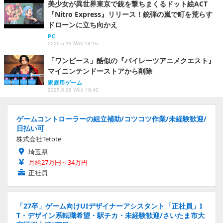
美少女が異世界東京で銃を撃ちまくるドット絵ACT
『Nitro Express』リリース！銃弾の嵐で町を荒らす
ドローンに立ち向かえ
PC
2025.5.19 Mon 18:16
「ワンピース」酷似の『パイレーツアニメクエスト』
マイニンテンドーストアから削除
家庭用ゲーム
2025.5.28 Wed 19:43
ゲームコントローラーの組立補助/コツコツ作業/未経験歓迎/
日払い可
株式会社Tetote
埼玉県
月給27万円～34万円
正社員
「27卒」ゲーム向けUIデザイナーアシスタント「正社員」I
T・デザイン系転職希望・駅チカ・未経験歓迎/さいたま市大