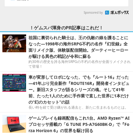
Sponsored by
！ゲムスパ渾身のPR記事はこれだ！
祖国に裏切られた騎士は、王の仇敵の娘を護ることに
なった―1998年の海外SRPG不朽の名作『幻世録』全
面リメイク版、体験版配信開始。ダーティーヒーロー
が駆ける異色の戦記が令和に蘇る
約30年の歴史を誇る海外SRPGの不朽の名作が全面リメイクされ
て登場！
車が変形してロボになった、でも『ルート16』だった
―41年ぶり完全新作『ROUTE16R』開発者インタビュ
ー。新旧スタッフが語るシリーズの魂。そして41年
前、たった1人のために手作業で直した世界に1本だけ
の“幻のカセット”の話
長い時を経て受け継がれる過去と、新たに生まれるものとは。
ゲームプレイも録画配信もこれ1台。AMD Ryzen™ AI
プロセッサ搭載の「G TUNE P5-A7G60BK-D」で『Fo
rza Horizon 6』の世界を駆け回る