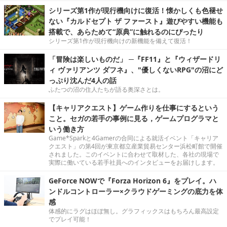
シリーズ第1作が現行機向けに復活！懐かしくも色褪せ
ない『カルドセプト ザ ファースト』遊びやすい機能も
搭載で、あらためて“原典”に触れるのにぴったり
シリーズ第1作が現行機向けの新機能を備えて復活！
「冒険は楽しいものだ」 ─『FF11』と『ウィザードリ
ィ ヴァリアンツ ダフネ』、"優しくないRPG"の沼にど
っぷり沈んだ4人の話
ふたつの沼の住人たちが語る奥深さとは。
【キャリアクエスト】ゲーム作りを仕事にするという
こと。セガの若手の事例に見る，ゲームプログラマと
いう働き方
Game*Sparkと4Gamerの合同による就活イベント「キャリア
クエスト」の第4回が東京都立産業貿易センター浜松町館で開催
されました。このイベントに合わせて取材した、各社の現場で
実際に働いている若手社員へのインタビューをお届けします。
GeForce NOWで『Forza Horizon 6』をプレイ。ハ
ンドルコントローラー×クラウドゲーミングの底力を体
感
体感的にラグはほぼ無し。グラフィックスはもちろん最高設定
でプレイ可能！