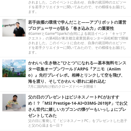
されました。このイベントに合わせ、自身の就活時のエピソー
ドを若手クリエイターに聞いてみたので、その模様をお届けし
ます。
若手抜擢の環境で学んだこと――アプリボットの運営
プロデューサーが語る「巻き込み力」の重要性
4GamerとGame*Sparkの合同による就活イベント「キャリア
クエスト」の第4回が東京都立産業貿易センター浜松町館で開催
されました。このイベントに合わせ、自身の就活時のエピソー
ドを若手クリエイターに聞いてみたので、その模様をお届けし
ます。
かわいい生き物と"ひとつ"になれる―基本無料モンス
ター収集オープンワールドARPG『アニモ（Aniim
o）』先行プレイレポ。相棒とリンクして空を飛び、
海を渡り、そしてかわいい群れに紛れ込む
7月に国内向け初のクローズドベータ開催！
父の日のプレゼントはビジネスノートPCがおすす
め！？「MSI Prestige-14-AI+D3MG-2619JP」でお父
さん世代に嬉しいカプコンの懐ゲーもいっしょにプレ
ゼントしてみた
父の日に奮発して「ビジネスノートPC」をプレゼントした息子
と父の心温まる一日？