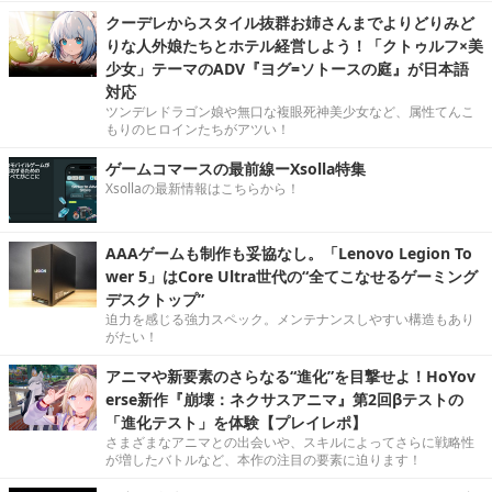
クーデレからスタイル抜群お姉さんまでよりどりみど
りな人外娘たちとホテル経営しよう！「クトゥルフ×美
少女」テーマのADV『ヨグ=ソトースの庭』が日本語
対応
ツンデレドラゴン娘や無口な複眼死神美少女など、属性てんこ
もりのヒロインたちがアツい！
ゲームコマースの最前線ーXsolla特集
Xsollaの最新情報はこちらから！
AAAゲームも制作も妥協なし。「Lenovo Legion To
wer 5」はCore Ultra世代の“全てこなせるゲーミング
デスクトップ”
迫力を感じる強力スペック。メンテナンスしやすい構造もあり
がたい！
アニマや新要素のさらなる“進化”を目撃せよ！HoYov
erse新作『崩壊：ネクサスアニマ』第2回βテストの
「進化テスト」を体験【プレイレポ】
さまざまなアニマとの出会いや、スキルによってさらに戦略性
が増したバトルなど、本作の注目の要素に迫ります！