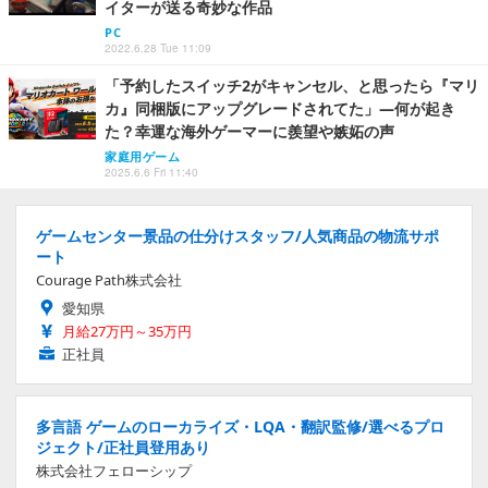
イターが送る奇妙な作品
PC
2022.6.28 Tue 11:09
「予約したスイッチ2がキャンセル、と思ったら『マリ
カ』同梱版にアップグレードされてた」―何が起き
た？幸運な海外ゲーマーに羨望や嫉妬の声
家庭用ゲーム
2025.6.6 Fri 11:40
ゲームセンター景品の仕分けスタッフ/人気商品の物流サポ
ート
Courage Path株式会社
愛知県
月給27万円～35万円
正社員
多言語 ゲームのローカライズ・LQA・翻訳監修/選べるプロ
ジェクト/正社員登用あり
株式会社フェローシップ