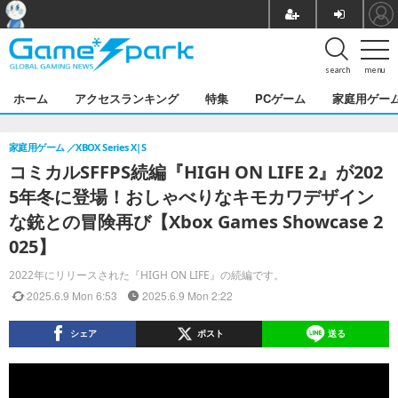
search
menu
ホーム
アクセスランキング
特集
PCゲーム
家庭用ゲー
家庭用ゲーム
XBOX Series X|S
コミカルSFFPS続編『HIGH ON LIFE 2』が202
5年冬に登場！おしゃべりなキモカワデザイン
な銃との冒険再び【Xbox Games Showcase 2
025】
2022年にリリースされた『HIGH ON LIFE』の続編です。
2025.6.9 Mon 6:53
2025.6.9 Mon 2:22
シェア
ポスト
送る