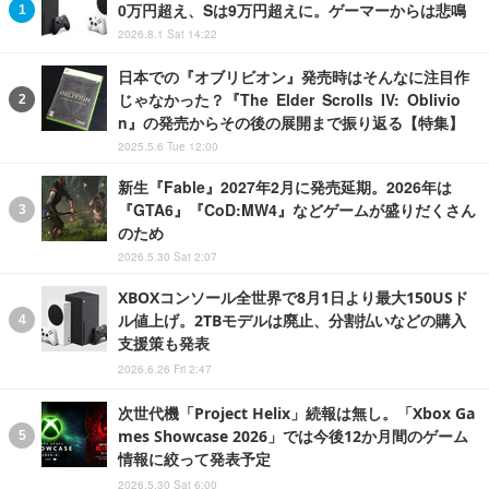
0万円超え、Sは9万円超えに。ゲーマーからは悲鳴
2026.8.1 Sat 14:22
日本での『オブリビオン』発売時はそんなに注目作
じゃなかった？『The Elder Scrolls IV: Oblivio
n』の発売からその後の展開まで振り返る【特集】
2025.5.6 Tue 12:00
新生『Fable』2027年2月に発売延期。2026年は
『GTA6』『CoD:MW4』などゲームが盛りだくさん
のため
2026.5.30 Sat 2:07
XBOXコンソール全世界で8月1日より最大150USド
ル値上げ。2TBモデルは廃止、分割払いなどの購入
支援策も発表
2026.6.26 Fri 2:47
次世代機「Project Helix」続報は無し。「Xbox Ga
mes Showcase 2026」では今後12か月間のゲーム
情報に絞って発表予定
2026.5.30 Sat 6:00