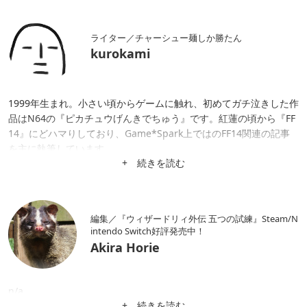
ライター／チャーシュー麺しか勝たん
kurokami
1999年生まれ。小さい頃からゲームに触れ、初めてガチ泣きした作
品はN64の『ピカチュウげんきでちゅう』です。紅蓮の頃から『FF
14』にどハマりしており、Game*Spark上ではのFF14関連の記事
を主に執筆しています。
+ 続きを読む
編集／『ウィザードリィ外伝 五つの試練』Steam/N
intendo Switch好評発売中！
Akira Horie
n/a
+ 続きを読む