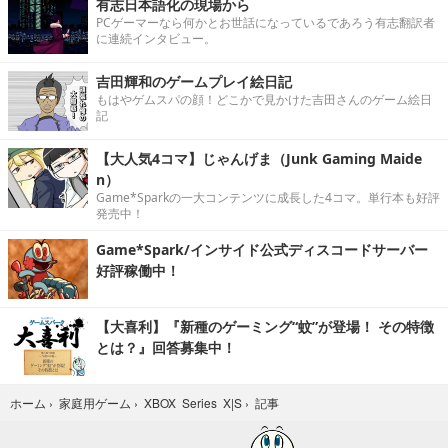
有志日本語化の現場から
PCゲーマーなら何かとお世話になっているであろう有志翻訳者
に連続インタビュー。
吉田輝和のゲームプレイ絵日記
もはやゲムスパの顔！どこかで見かけた吉田さんのゲーム絵日
記
【大人気4コマ】じゃんげま（Junk Gaming Maide
n）
Game*Sparkの一大コンテンツに成長した4コマ。単行本も好評
発売中！
Game*Spark/インサイド公式ディスコードサーバー
好評稼働中！
【大喜利】『新種のゲーミング“蚊”が登場！ その特徴
とは？』回答募集中！
記事
ホーム
›
家庭用ゲーム
›
XBOX Series X|S
›