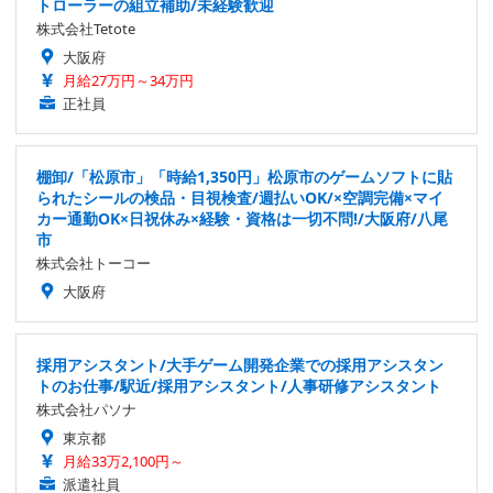
トローラーの組立補助/未経験歓迎
株式会社Tetote
大阪府
月給27万円～34万円
正社員
棚卸/「松原市」「時給1,350円」松原市のゲームソフトに貼
られたシールの検品・目視検査/週払いOK/×空調完備×マイ
カー通勤OK×日祝休み×経験・資格は一切不問!/大阪府/八尾
市
株式会社トーコー
大阪府
採用アシスタント/大手ゲーム開発企業での採用アシスタン
トのお仕事/駅近/採用アシスタント/人事研修アシスタント
株式会社パソナ
東京都
月給33万2,100円～
派遣社員