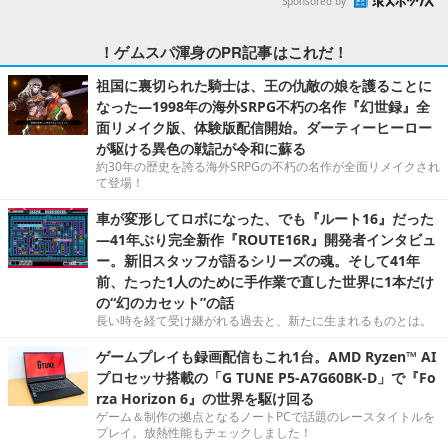
Sponsored by
！ゲムスパ渾身のPR記事はこれだ！
祖国に裏切られた騎士は、王の仇敵の娘を護ることに
なった―1998年の海外SRPG不朽の名作『幻世録』全
面リメイク版、体験版配信開始。ダーティーヒーロー
が駆ける異色の戦記が令和に蘇る
約30年の歴史を誇る海外SRPGの不朽の名作が全面リメイクされ
て登場！
車が変形してロボになった、でも『ルート16』だった
―41年ぶり完全新作『ROUTE16R』開発者インタビュ
ー。新旧スタッフが語るシリーズの魂。そして41年
前、たった1人のために手作業で直した世界に1本だけ
の“幻のカセット”の話
長い時を経て受け継がれる過去と、新たに生まれるものとは。
ゲームプレイも録画配信もこれ1台。AMD Ryzen™ AI
プロセッサ搭載の「G TUNE P5-A7G60BK-D」で『Fo
rza Horizon 6』の世界を駆け回る
ゲーム＆制作の拠点となるノートPCで話題のレースタイトルを
プレイ。放熱性能もチェックしました！