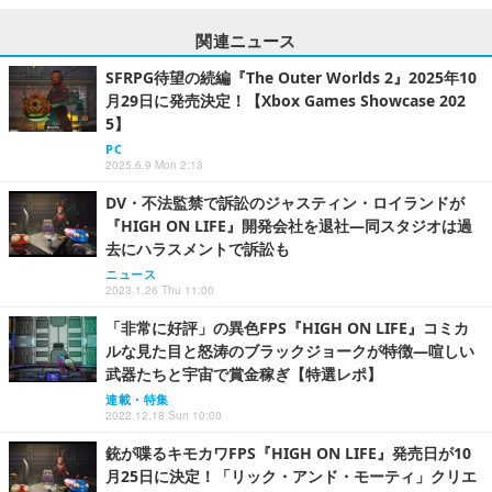
関連ニュース
SFRPG待望の続編『The Outer Worlds 2』2025年10
月29日に発売決定！【Xbox Games Showcase 202
5】
PC
2025.6.9 Mon 2:13
DV・不法監禁で訴訟のジャスティン・ロイランドが
『HIGH ON LIFE』開発会社を退社―同スタジオは過
去にハラスメントで訴訟も
ニュース
2023.1.26 Thu 11:00
「非常に好評」の異色FPS『HIGH ON LIFE』コミカ
ルな見た目と怒涛のブラックジョークが特徴―喧しい
武器たちと宇宙で賞金稼ぎ【特選レポ】
連載・特集
2022.12.18 Sun 10:00
銃が喋るキモカワFPS『HIGH ON LIFE』発売日が10
月25日に決定！「リック・アンド・モーティ」クリエ