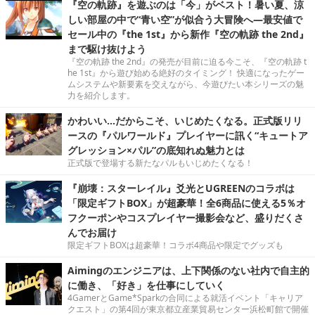
『空の軌跡』を遊ぶのは「今」がベスト！暑い夏、涼
しい部屋の中で“青い空”が似合う大冒険へ―最安値で
セール中の『the 1st』から新作『空の軌跡 the 2nd』
まで駆け抜けよう
『空の軌跡 the 2nd』の発売が目前に迫る今こそ、『空の軌跡 t
he 1st』から遊び始める絶好のタイミング！ 快適になったゲー
ムシステムや新要素を交えながら、今遊びたい本シリーズの魅
力を紹介します。
かわいい…だからこそ、いじめたくなる。正式版リリ
ースの『パルワールド』プレイヤーに訊く“キュートア
グレッション×パル”の底知れぬ魅力とは
正式版で登場する新たなパルもいじめたくなる！
『崩壊：スターレイル』爻光とUGREENのコラボは
「限定ギフトBOX」が超豪華！全6商品に使える5％オ
フクーポンやコスプレイヤー撮影会など、盛りだくさ
んでお届け
限定ギフトBOXは超豪華！コラボ4商品や限定でグッズも
Aimingのエンジニアは、上下関係のない社内で自主的
に働き、「好き」を仕事にしていく
4GamerとGame*Sparkの合同による就活イベント「キャリア
クエスト」の第4回が東京都立産業貿易センター浜松町館で開催