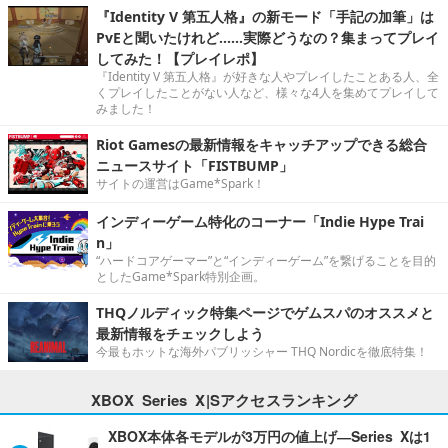
『Identity V 第五人格』の新モード「手記の加筆」は
PvEと聞いたけれど……実際どうなの？集まってプレイ
してみた！【プレイレポ】
『Identity V 第五人格』が好きな人やプレイしたことある人、全
くプレイしたことがない人など、様々な4人を集めてプレイして
みました！
Riot Gamesの最新情報をキャッチアップできる総合
ニュースサイト「FISTBUMP」
サイトの運営はGame*Spark！
インディーゲーム特化のコーナー「Indie Hype Trai
n」
“ハードコアゲーマー”と“インディーゲーム”を繋げることを目的
としたGame*Spark特別企画。
THQノルディック特集ページでゲムスパのオススメと
最新情報をチェックしよう
今最もホットな海外パブリッシャー THQ Nordicを徹底特集！
XBOX Series X|Sアクセスランキング
XBOX本体各モデルが3万円の値上げ―Series Xは1