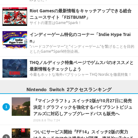
Riot Gamesの最新情報をキャッチアップできる総合
ニュースサイト「FISTBUMP」
サイトの運営はGame*Spark！
インディーゲーム特化のコーナー「Indie Hype Trai
n」
“ハードコアゲーマー”と“インディーゲーム”を繋げることを目的
としたGame*Spark特別企画。
THQノルディック特集ページでゲムスパのオススメと
最新情報をチェックしよう
今最もホットな海外パブリッシャー THQ Nordicを徹底特集！
Nintendo Switch 2アクセスランキング
『マインクラフト』スイッチ2版が10月27日に発売
決定！グラフィックを強化するバイブラントビジュ
アルズに対応しアップグレードパスも販売へ
2026.8.6 Thu 7:24
ついにサービス開始『FF14』スイッチ2版の実力
は？タッチやマウス操作など評価―海外YouTubeチ