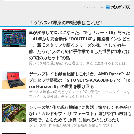
Sponsored by
！ゲムスパ渾身のPR記事はこれだ！
車が変形してロボになった、でも『ルート16』だった
―41年ぶり完全新作『ROUTE16R』開発者インタビュ
ー。新旧スタッフが語るシリーズの魂。そして41年
前、たった1人のために手作業で直した世界に1本だけ
の“幻のカセット”の話
長い時を経て受け継がれる過去と、新たに生まれるものとは。
ゲームプレイも録画配信もこれ1台。AMD Ryzen™ AI
プロセッサ搭載の「G TUNE P5-A7G60BK-D」で『Fo
rza Horizon 6』の世界を駆け回る
ゲーム＆制作の拠点となるノートPCで話題のレースタイトルを
プレイ。放熱性能もチェックしました！
シリーズ第1作が現行機向けに復活！懐かしくも色褪せ
ない『カルドセプト ザ ファースト』遊びやすい機能も
搭載で、あらためて“原典”に触れるのにぴったり
シリーズ第1作が現行機向けの新機能を備えて復活！