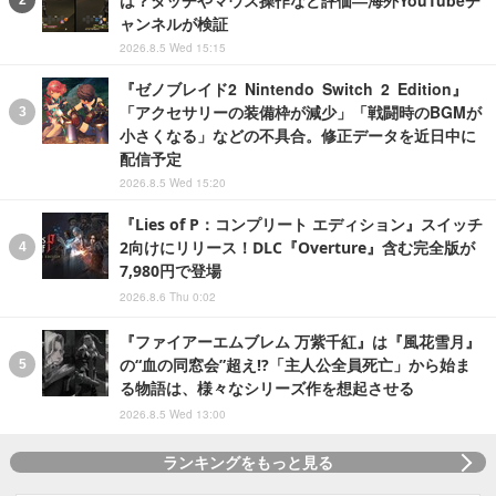
ャンネルが検証
2026.8.5 Wed 15:15
『ゼノブレイド2 Nintendo Switch 2 Edition』
「アクセサリーの装備枠が減少」「戦闘時のBGMが
小さくなる」などの不具合。修正データを近日中に
配信予定
2026.8.5 Wed 15:20
『Lies of P：コンプリート エディション』スイッチ
2向けにリリース！DLC『Overture』含む完全版が
7,980円で登場
2026.8.6 Thu 0:02
『ファイアーエムブレム 万紫千紅』は『風花雪月』
の“血の同窓会”超え!?「主人公全員死亡」から始ま
る物語は、様々なシリーズ作を想起させる
2026.8.5 Wed 13:00
ランキングをもっと見る