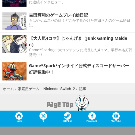
に連続インタビュー。
吉田輝和のゲームプレイ絵日記
もはやゲムスパの顔！どこかで見かけた吉田さんのゲーム絵日
記
【大人気4コマ】じゃんげま（Junk Gaming Maide
n）
Game*Sparkの一大コンテンツに成長した4コマ。単行本も好評
発売中！
Game*Spark/インサイド公式ディスコードサーバー
好評稼働中！
記事
ホーム
›
家庭用ゲーム
›
Nintendo Switch 2
›
Home
X
STEAM
Facebook
YouTube