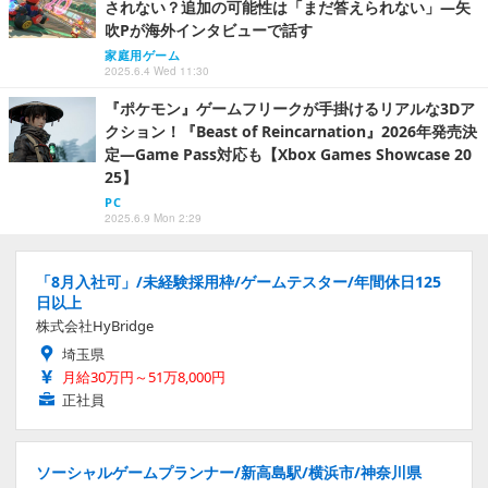
されない？追加の可能性は「まだ答えられない」―矢
吹Pが海外インタビューで話す
家庭用ゲーム
2025.6.4 Wed 11:30
『ポケモン』ゲームフリークが手掛けるリアルな3Dア
クション！『Beast of Reincarnation』2026年発売決
定―Game Pass対応も【Xbox Games Showcase 20
25】
PC
2025.6.9 Mon 2:29
「8月入社可」/未経験採用枠/ゲームテスター/年間休日125
日以上
株式会社HyBridge
埼玉県
月給30万円～51万8,000円
正社員
ソーシャルゲームプランナー/新高島駅/横浜市/神奈川県