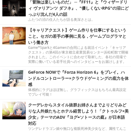
「冒険は楽しいものだ」 ─『FF11』と『ウィザードリ
ィ ヴァリアンツ ダフネ』、"優しくないRPG"の沼にど
っぷり沈んだ4人の話
ふたつの沼の住人たちが語る奥深さとは。
【キャリアクエスト】ゲーム作りを仕事にするという
こと。セガの若手の事例に見る，ゲームプログラマと
いう働き方
Game*Sparkと4Gamerの合同による就活イベント「キャリア
クエスト」の第4回が東京都立産業貿易センター浜松町館で開催
されました。このイベントに合わせて取材した、各社の現場で
実際に働いている若手社員へのインタビューをお届けします。
GeForce NOWで『Forza Horizon 6』をプレイ。ハ
ンドルコントローラー×クラウドゲーミングの底力を体
感
体感的にラグはほぼ無し。グラフィックスはもちろん最高設定
でプレイ可能！
クーデレからスタイル抜群お姉さんまでよりどりみど
りな人外娘たちとホテル経営しよう！「クトゥルフ×美
少女」テーマのADV『ヨグ=ソトースの庭』が日本語
対応
ツンデレドラゴン娘や無口な複眼死神美少女など、属性てんこ