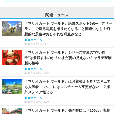
関連ニュース
『マリオカート ワールド』絶景スポット6選─「フリー
ラン」で巡る写真を撮りたくなること間違いなし！幻
想的な景色やおしゃれな町並みなど
家庭用ゲーム
2025.6.6 Fri 13:45
『マリオカート ワールド』シリーズ常連の“赤い帽
子”は参戦するのか？いまだ姿の見えないキャラデザ刷
新の相棒
家庭用ゲーム
2025.6.4 Wed 17:35
『マリオカート ワールド』はお着替えも見どころ…で
も人気者「ウシ」にはコスチューム変更がない！？海
外メディア報じる
家庭用ゲーム
2025.6.4 Wed 12:30
『マリオカート ワールド』発売時には「200cc」実装