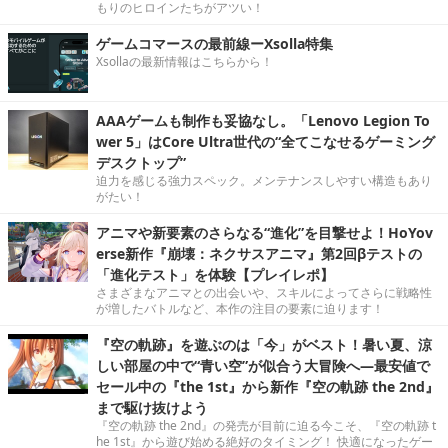
もりのヒロインたちがアツい！
ゲームコマースの最前線ーXsolla特集
Xsollaの最新情報はこちらから！
AAAゲームも制作も妥協なし。「Lenovo Legion To
wer 5」はCore Ultra世代の“全てこなせるゲーミング
デスクトップ”
迫力を感じる強力スペック。メンテナンスしやすい構造もあり
がたい！
アニマや新要素のさらなる“進化”を目撃せよ！HoYov
erse新作『崩壊：ネクサスアニマ』第2回βテストの
「進化テスト」を体験【プレイレポ】
さまざまなアニマとの出会いや、スキルによってさらに戦略性
が増したバトルなど、本作の注目の要素に迫ります！
『空の軌跡』を遊ぶのは「今」がベスト！暑い夏、涼
しい部屋の中で“青い空”が似合う大冒険へ―最安値で
セール中の『the 1st』から新作『空の軌跡 the 2nd』
まで駆け抜けよう
『空の軌跡 the 2nd』の発売が目前に迫る今こそ、『空の軌跡 t
he 1st』から遊び始める絶好のタイミング！ 快適になったゲー