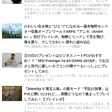
4GamerとGame*Sparkの合同による就活イベント「キャリア
クエスト」の第4回が東京都立産業貿易センター浜松町館で開催
されました。このイベントに合わせ、自身の就活時のエピソー
ドを若手クリエイターに聞いてみたので、その模様をお届けし
ます。
かわいい生き物と"ひとつ"になれる―基本無料モンス
ター収集オープンワールドARPG『アニモ（Aniim
o）』先行プレイレポ。相棒とリンクして空を飛び、
海を渡り、そしてかわいい群れに紛れ込む
7月に国内向け初のクローズドベータ開催！
父の日のプレゼントはビジネスノートPCがおすす
め！？「MSI Prestige-14-AI+D3MG-2619JP」でお父
さん世代に嬉しいカプコンの懐ゲーもいっしょにプレ
ゼントしてみた
父の日に奮発して「ビジネスノートPC」をプレゼントした息子
と父の心温まる一日？
『Identity V 第五人格』の新モード「手記の加筆」は
PvEと聞いたけれど……実際どうなの？集まってプレイ
してみた！【プレイレポ】
『Identity V 第五人格』が好きな人やプレイしたことある人、全
くプレイしたことがない人など、様々な4人を集めてプレイして
みました！