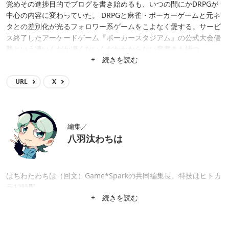
覚めその進捗目的でブログを書き始めるも、いつの間にかDRPGが
中心の内容に変わっていた。 DRPGと麻雀・ポーカーゲームと元ネ
タとの差別化が光るフォロワー系ゲームをこよなく愛する。サービ
ス終了したアーケードゲーム『ポーカースタジアム』の公式大会優
勝という凄いんだか凄くないんだかわからない肩書きも持つ。
+ 続きを読む
URL
X
編集／
八羽汰わちは
はちわたわちは（回文）Game*Sparkの共同編集長。特技はヒトカ
ラ12時間。
+ 続きを読む