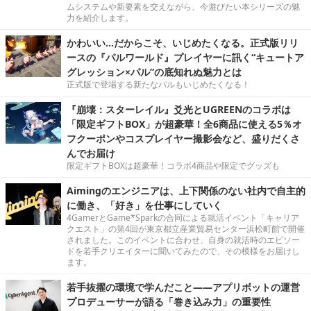
ムシステムや新要素を交えながら、今遊びたい本シリーズの魅
力を紹介します。
かわいい…だからこそ、いじめたくなる。正式版リリ
ースの『パルワールド』プレイヤーに訊く“キュートア
グレッション×パル”の底知れぬ魅力とは
正式版で登場する新たなパルもいじめたくなる！
『崩壊：スターレイル』爻光とUGREENのコラボは
「限定ギフトBOX」が超豪華！全6商品に使える5％オ
フクーポンやコスプレイヤー撮影会など、盛りだくさ
んでお届け
限定ギフトBOXは超豪華！コラボ4商品や限定でグッズも
Aimingのエンジニアは、上下関係のない社内で自主的
に働き、「好き」を仕事にしていく
4GamerとGame*Sparkの合同による就活イベント「キャリア
クエスト」の第4回が東京都立産業貿易センター浜松町館で開催
されました。このイベントに合わせ、自身の就活時のエピソー
ドを若手クリエイターに聞いてみたので、その模様をお届けし
ます。
若手抜擢の環境で学んだこと――アプリボットの運営
プロデューサーが語る「巻き込み力」の重要性