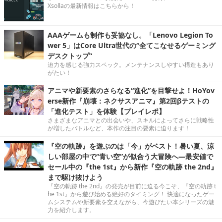
Xsollaの最新情報はこちらから！
AAAゲームも制作も妥協なし。「Lenovo Legion To
wer 5」はCore Ultra世代の“全てこなせるゲーミング
デスクトップ”
迫力を感じる強力スペック。メンテナンスしやすい構造もあり
がたい！
アニマや新要素のさらなる“進化”を目撃せよ！HoYov
erse新作『崩壊：ネクサスアニマ』第2回βテストの
「進化テスト」を体験【プレイレポ】
さまざまなアニマとの出会いや、スキルによってさらに戦略性
が増したバトルなど、本作の注目の要素に迫ります！
『空の軌跡』を遊ぶのは「今」がベスト！暑い夏、涼
しい部屋の中で“青い空”が似合う大冒険へ―最安値で
セール中の『the 1st』から新作『空の軌跡 the 2nd』
まで駆け抜けよう
『空の軌跡 the 2nd』の発売が目前に迫る今こそ、『空の軌跡 t
he 1st』から遊び始める絶好のタイミング！ 快適になったゲー
ムシステムや新要素を交えながら、今遊びたい本シリーズの魅
力を紹介します。