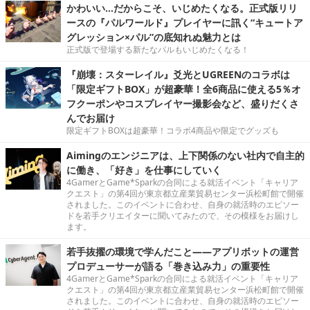
かわいい…だからこそ、いじめたくなる。正式版リリ
ースの『パルワールド』プレイヤーに訊く“キュートア
グレッション×パル”の底知れぬ魅力とは
正式版で登場する新たなパルもいじめたくなる！
『崩壊：スターレイル』爻光とUGREENのコラボは
「限定ギフトBOX」が超豪華！全6商品に使える5％オ
フクーポンやコスプレイヤー撮影会など、盛りだくさ
んでお届け
限定ギフトBOXは超豪華！コラボ4商品や限定でグッズも
Aimingのエンジニアは、上下関係のない社内で自主的
に働き、「好き」を仕事にしていく
4GamerとGame*Sparkの合同による就活イベント「キャリア
クエスト」の第4回が東京都立産業貿易センター浜松町館で開催
されました。このイベントに合わせ、自身の就活時のエピソー
ドを若手クリエイターに聞いてみたので、その模様をお届けし
ます。
若手抜擢の環境で学んだこと――アプリボットの運営
プロデューサーが語る「巻き込み力」の重要性
4GamerとGame*Sparkの合同による就活イベント「キャリア
クエスト」の第4回が東京都立産業貿易センター浜松町館で開催
されました。このイベントに合わせ、自身の就活時のエピソー