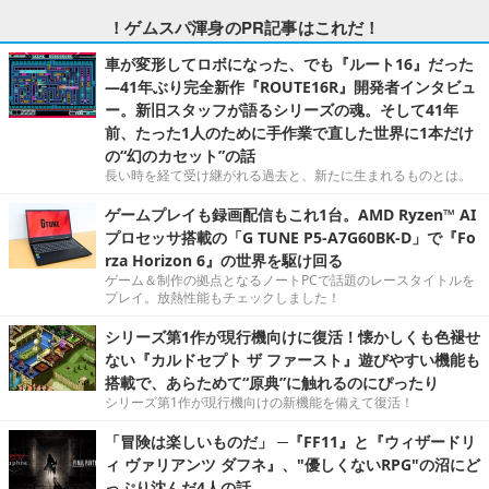
！ゲムスパ渾身のPR記事はこれだ！
車が変形してロボになった、でも『ルート16』だった
―41年ぶり完全新作『ROUTE16R』開発者インタビュ
ー。新旧スタッフが語るシリーズの魂。そして41年
前、たった1人のために手作業で直した世界に1本だけ
の“幻のカセット”の話
長い時を経て受け継がれる過去と、新たに生まれるものとは。
ゲームプレイも録画配信もこれ1台。AMD Ryzen™ AI
プロセッサ搭載の「G TUNE P5-A7G60BK-D」で『Fo
rza Horizon 6』の世界を駆け回る
ゲーム＆制作の拠点となるノートPCで話題のレースタイトルを
プレイ。放熱性能もチェックしました！
シリーズ第1作が現行機向けに復活！懐かしくも色褪せ
ない『カルドセプト ザ ファースト』遊びやすい機能も
搭載で、あらためて“原典”に触れるのにぴったり
シリーズ第1作が現行機向けの新機能を備えて復活！
「冒険は楽しいものだ」 ─『FF11』と『ウィザードリ
ィ ヴァリアンツ ダフネ』、"優しくないRPG"の沼にど
っぷり沈んだ4人の話