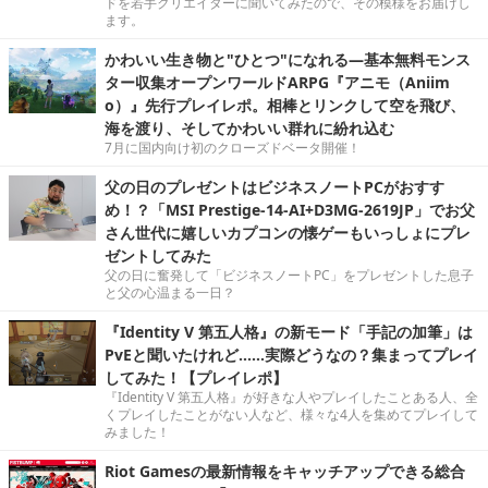
ドを若手クリエイターに聞いてみたので、その模様をお届けし
ます。
かわいい生き物と"ひとつ"になれる―基本無料モンス
ター収集オープンワールドARPG『アニモ（Aniim
o）』先行プレイレポ。相棒とリンクして空を飛び、
海を渡り、そしてかわいい群れに紛れ込む
7月に国内向け初のクローズドベータ開催！
父の日のプレゼントはビジネスノートPCがおすす
め！？「MSI Prestige-14-AI+D3MG-2619JP」でお父
さん世代に嬉しいカプコンの懐ゲーもいっしょにプレ
ゼントしてみた
父の日に奮発して「ビジネスノートPC」をプレゼントした息子
と父の心温まる一日？
『Identity V 第五人格』の新モード「手記の加筆」は
PvEと聞いたけれど……実際どうなの？集まってプレイ
してみた！【プレイレポ】
『Identity V 第五人格』が好きな人やプレイしたことある人、全
くプレイしたことがない人など、様々な4人を集めてプレイして
みました！
Riot Gamesの最新情報をキャッチアップできる総合