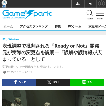
search
menu
ホーム
アクセスランキング
特集
PCゲーム
家庭用ゲー
PC
Windows
表現調整で批判される『Ready or Not』開発
元が実際の変更点を説明―「誤解や誤情報が広
まっている」として
変更前後での比較画像なども投稿されています。
2025.7.3 Thu 20:47
シェア
ポスト
送る