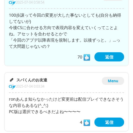
2025-07-04 0:58:54
100歩譲って今回の変更が大した事ないとしても(自分も納得
してないが)
今後CSに合わせる方向で表現内容を変えていくってことよ
ね。アセットを合わせるとかで
「今回のアプデ以降表現を規制します。以後ずっと。」…っ
て大問題じゃないの？
70
返信
スパくんのお友達
Menu
2025-07-04 0:03:34
ronあんま知らなかったけど変更前は配信プレイできなさそう
な内容もあるな(^_^;)
PC版は選択できるべきだよね〜〜〜〜
4
返信