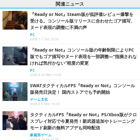
関連ニュース
『Ready or Not』Steam版が低評価レビュー爆撃を
受ける。コンソール版リリースに合わせたゴア描写、
ヌード表現の調整に不満の声
PC
2025.7.1 Tue 13:35
『Ready or Not』コンソール版の年齢制限によりPC
版でもゴア描写やヌード表現を一部調整―“指摘されな
ければ気付かない”程度の変更
PC
2025.6.30 Mon 13:25
SWATタクティカルFPS『Ready or Not』コンソール
版発売日決定！ 国内ストアでも予約開始
ゲーム文化
2025.6.9 Mon 15:03
タクティカルFPS『Ready or Not』PS/Xbox版がクロ
スプレイ対応で今夏発売！新武器追加やトレーニング
モード刷新の無料アプデも同時配信
家庭用ゲーム
2025.4.18 Fri 12:25