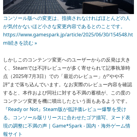
コンソール版への変更は、指摘されなければほとんどの人
が気付かないほど小さな変更内容であるとのことです。
https://www.gamespark.jp/article/2025/06/30/154548.ht
ml
続きを読む »
しかしこのコンテンツ変更へのユーザーからの反発は大き
く、Steamでは不評レビューが多く寄せられて記事執筆時
点（2025年7月3日）での「最近のレビュー」が“やや不
評”まで落ち込んでいます。なお実際のレビュー内容を確認
すると、本作および同社に対する不満の蓄積が、この度の
コンテンツ変更を機に噴出したという面もあるようです。
『Ready or Not』Steam版が低評価レビュー爆撃を受け
る。コンソール版リリースに合わせたゴア描写、ヌード表
現の調整に不満の声 | Game*Spark - 国内・海外ゲーム情
報サイト