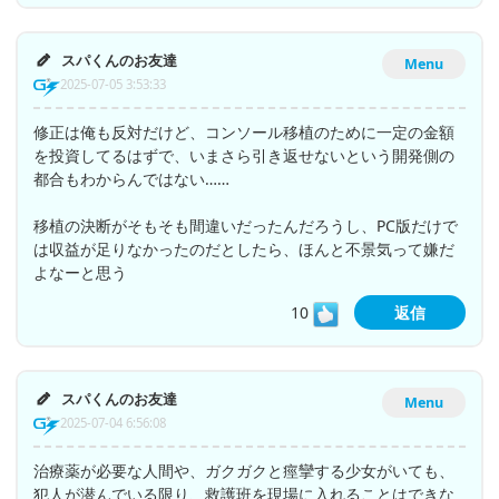
スパくんのお友達
Menu
2025-07-05 3:53:33
修正は俺も反対だけど、コンソール移植のために一定の金額
を投資してるはずで、いまさら引き返せないという開発側の
都合もわからんではない……
移植の決断がそもそも間違いだったんだろうし、PC版だけで
は収益が足りなかったのだとしたら、ほんと不景気って嫌だ
よなーと思う
10
返信
スパくんのお友達
Menu
2025-07-04 6:56:08
治療薬が必要な人間や、ガクガクと痙攣する少女がいても、
犯人が潜んでいる限り、救護班を現場に入れることはできな