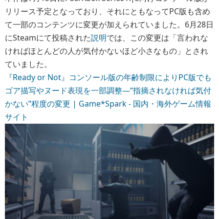
リリース予定となっており、それにともなってPC版も含め
て一部のコンテンツに変更が加えられていました。6月28日
にSteamにて投稿された
説明
では、この変更は「言われな
ければほとんどの人が気付かないほど小さなもの」とされ
ていました。
『Ready or Not』コンソール版の年齢制限によりPC版でも
ゴア描写やヌード表現を一部調整―“指摘されなければ気付
かない”程度の変更 | Game*Spark - 国内・海外ゲーム情報
サイト