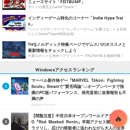
ニュースサイト「FISTBUMP」
サイトの運営はGame*Spark！
インディーゲーム特化のコーナー「Indie Hype Trai
n」
“ハードコアゲーマー”と“インディーゲーム”を繋げることを目的
としたGame*Spark特別企画。
THQノルディック特集ページでゲムスパのオススメと
最新情報をチェックしよう
今最もホットな海外パブリッシャー THQ Nordicを徹底特集！
Windowsアクセスランキング
マーベル新作格ゲー『MARVEL Tōkon: Fighting
Souls』Steamで“賛否両論”―オープンベータで指
摘のPC版パフォーマンス、発売直前に改善報告も不
満の声
2026.8.7 Fri 12:21
【閲覧注意】中世日本オープンワールドアダルトRP
G『Red Masked Ronin』早期アクセス開始！キャ
ラクリし、忍びの暗殺者に追われながら大人の世界