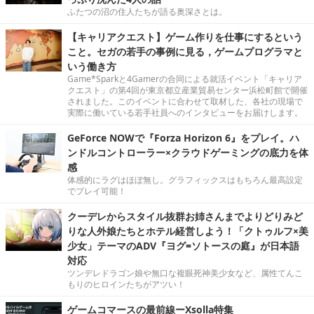
ふたつの沼の住人たちが語る奥深さとは。
【キャリアクエスト】ゲーム作りを仕事にするという
こと。セガの若手の事例に見る，ゲームプログラマと
いう働き方
Game*Sparkと4Gamerの合同による就活イベント「キャリア
クエスト」の第4回が東京都立産業貿易センター浜松町館で開催
されました。このイベントに合わせて取材した、各社の現場で
実際に働いている若手社員へのインタビューをお届けします。
GeForce NOWで『Forza Horizon 6』をプレイ。ハ
ンドルコントローラー×クラウドゲーミングの底力を体
感
体感的にラグはほぼ無し。グラフィックスはもちろん最高設定
でプレイ可能！
クーデレからスタイル抜群お姉さんまでよりどりみど
りな人外娘たちとホテル経営しよう！「クトゥルフ×美
少女」テーマのADV『ヨグ=ソトースの庭』が日本語
対応
ツンデレドラゴン娘や無口な複眼死神美少女など、属性てんこ
もりのヒロインたちがアツい！
ゲームコマースの最前線ーXsolla特集