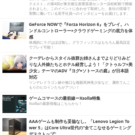
クエスト」の第4回が東京都立産業貿易センター浜松町館で開催
されました。このイベントに合わせて取材した、各社の現場で
実際に働いている若手社員へのインタビューをお届けします。
GeForce NOWで『Forza Horizon 6』をプレイ。ハ
ンドルコントローラー×クラウドゲーミングの底力を体
感
体感的にラグはほぼ無し。グラフィックスはもちろん最高設定
でプレイ可能！
クーデレからスタイル抜群お姉さんまでよりどりみど
りな人外娘たちとホテル経営しよう！「クトゥルフ×美
少女」テーマのADV『ヨグ=ソトースの庭』が日本語
対応
ツンデレドラゴン娘や無口な複眼死神美少女など、属性てんこ
もりのヒロインたちがアツい！
ゲームコマースの最前線ーXsolla特集
Xsollaの最新情報はこちらから！
AAAゲームも制作も妥協なし。「Lenovo Legion To
wer 5」はCore Ultra世代の“全てこなせるゲーミング
デスクトップ”