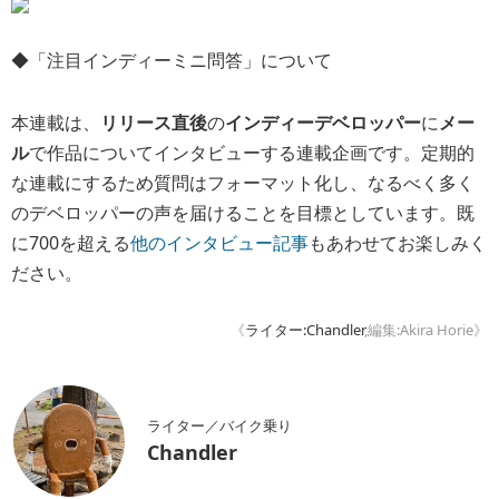
◆「注目インディーミニ問答」について
本連載は、
リリース直後
の
インディーデベロッパー
に
メー
ル
で作品についてインタビューする連載企画です。定期的
な連載にするため質問はフォーマット化し、なるべく多く
のデベロッパーの声を届けることを目標としています。既
に700を超える
他のインタビュー記事
もあわせてお楽しみく
ださい。
《
ライター:Chandler
,編集:Akira Horie》
ライター／バイク乗り
Chandler