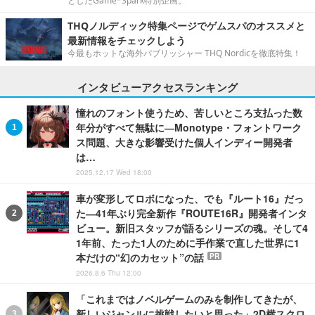
としたGame*Spark特別企画。
THQノルディック特集ページでゲムスパのオススメと
最新情報をチェックしよう
今最もホットな海外パブリッシャー THQ Nordicを徹底特集！
インタビューアクセスランキング
憧れのフォント使うため、苦しいところ支払った数
年分がすべて無駄に―Monotype・フォントワーク
ス問題、大きな影響受けた個人インディー開発者
は…
2025.12.17 Wed 18:00
車が変形してロボになった、でも『ルート16』だっ
た―41年ぶり完全新作『ROUTE16R』開発者インタ
ビュー。新旧スタッフが語るシリーズの魂。そして4
1年前、たった1人のために手作業で直した世界に1
本だけの“幻のカセット”の話
PR
2026.8.6 Thu 12:00
「これまではノベルゲームのみを制作してきたが、
新しいジャンルに挑戦したいと思った」2D横スクロ