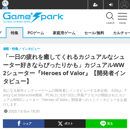
search
menu
グ
特集
PCゲーム
家庭用ゲーム
セール/無料
カルチャ
連載・特集
インタビュー
「一日の疲れを癒してくれるカジュアルなシュ
ーター好きならぴったりかも」カジュアルWW
2シューター『Heroes of Valor』【開発者イン
タビュー】
気になる新作インディーゲームの開発者にインタビューする本企画。今回は、F
ancy Cat Interactive開発、PC向けに6月13日に早期アクセスが開始されたカジ
ュアルWW2シューター『Heroes of Valor』開発者へのミニインタビューをお届
けします。
2025.7.6 Sun 18:30
シェア
ポスト
送る