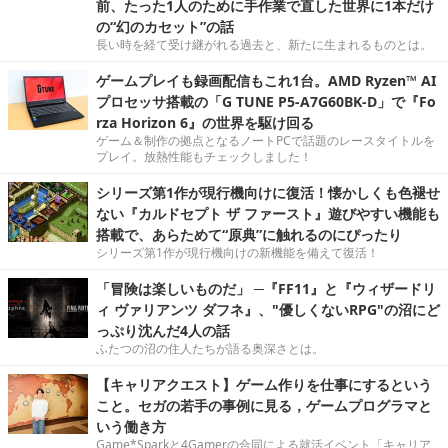
前、たった1人のために手作業で直した世界に1本だけ
の“幻のカセット”の話
長い時を経て受け継がれる過去と、新たに生まれるものとは。
ゲームプレイも録画配信もこれ1台。AMD Ryzen™ AI
プロセッサ搭載の「G TUNE P5-A7G60BK-D」で『Fo
rza Horizon 6』の世界を駆け回る
ゲーム＆制作の拠点となるノートPCで話題のレースタイトルを
プレイ。放熱性能もチェックしました！
シリーズ第1作が現行機向けに復活！懐かしくも色褪せ
ない『カルドセプト ザ ファースト』遊びやすい機能も
搭載で、あらためて“原典”に触れるのにぴったり
シリーズ第1作が現行機向けの新機能を備えて復活！
「冒険は楽しいものだ」 ─『FF11』と『ウィザードリ
ィ ヴァリアンツ ダフネ』、"優しくないRPG"の沼にど
っぷり沈んだ4人の話
ふたつの沼の住人たちが語る奥深さとは。
【キャリアクエスト】ゲーム作りを仕事にするという
こと。セガの若手の事例に見る，ゲームプログラマと
いう働き方
Game*Sparkと4Gamerの合同による就活イベント「キャリア