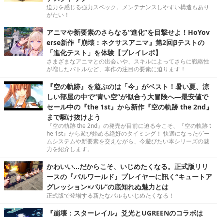
迫力を感じる強力スペック。メンテナンスしやすい構造もあり
がたい！
アニマや新要素のさらなる“進化”を目撃せよ！HoYov
erse新作『崩壊：ネクサスアニマ』第2回βテストの
「進化テスト」を体験【プレイレポ】
さまざまなアニマとの出会いや、スキルによってさらに戦略性
が増したバトルなど、本作の注目の要素に迫ります！
『空の軌跡』を遊ぶのは「今」がベスト！暑い夏、涼
しい部屋の中で“青い空”が似合う大冒険へ―最安値で
セール中の『the 1st』から新作『空の軌跡 the 2nd』
まで駆け抜けよう
『空の軌跡 the 2nd』の発売が目前に迫る今こそ、『空の軌跡 t
he 1st』から遊び始める絶好のタイミング！ 快適になったゲー
ムシステムや新要素を交えながら、今遊びたい本シリーズの魅
力を紹介します。
かわいい…だからこそ、いじめたくなる。正式版リリ
ースの『パルワールド』プレイヤーに訊く“キュートア
グレッション×パル”の底知れぬ魅力とは
正式版で登場する新たなパルもいじめたくなる！
『崩壊：スターレイル』爻光とUGREENのコラボは