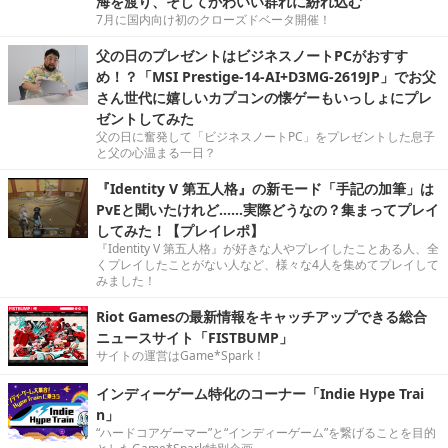
海を渡り、そしてかわいい群れに紛れ込む
7月に国内向け初のクローズドベータ開催！
父の日のプレゼントはビジネスノートPCがおすす
め！？「MSI Prestige-14-AI+D3MG-2619JP」でお父
さん世代に嬉しいカプコンの懐ゲーもいっしょにプレ
ゼントしてみた
父の日に奮発して「ビジネスノートPC」をプレゼントした息子
と父の心温まる一日？
『Identity V 第五人格』の新モード「手記の加筆」は
PvEと聞いたけれど……実際どうなの？集まってプレイ
してみた！【プレイレポ】
『Identity V 第五人格』が好きな人やプレイしたことある人、全
くプレイしたことがない人など、様々な4人を集めてプレイして
みました！
Riot Gamesの最新情報をキャッチアップできる総合
ニュースサイト「FISTBUMP」
サイトの運営はGame*Spark！
インディーゲーム特化のコーナー「Indie Hype Trai
n」
“ハードコアゲーマー”と“インディーゲーム”を繋げることを目的