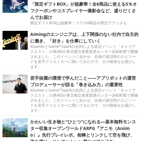
「限定ギフトBOX」が超豪華！全6商品に使える5％オ
フクーポンやコスプレイヤー撮影会など、盛りだくさ
んでお届け
限定ギフトBOXは超豪華！コラボ4商品や限定でグッズも
Aimingのエンジニアは、上下関係のない社内で自主的
に働き、「好き」を仕事にしていく
4GamerとGame*Sparkの合同による就活イベント「キャリア
クエスト」の第4回が東京都立産業貿易センター浜松町館で開催
されました。このイベントに合わせ、自身の就活時のエピソー
ドを若手クリエイターに聞いてみたので、その模様をお届けし
ます。
若手抜擢の環境で学んだこと――アプリボットの運営
プロデューサーが語る「巻き込み力」の重要性
4GamerとGame*Sparkの合同による就活イベント「キャリア
クエスト」の第4回が東京都立産業貿易センター浜松町館で開催
されました。このイベントに合わせ、自身の就活時のエピソー
ドを若手クリエイターに聞いてみたので、その模様をお届けし
ます。
かわいい生き物と"ひとつ"になれる―基本無料モンス
ター収集オープンワールドARPG『アニモ（Aniim
o）』先行プレイレポ。相棒とリンクして空を飛び、