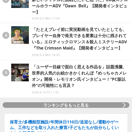
ールホラーADV『Dawn Bell』【開発者インタビュ
ー】
2026.8.3 Mon 17:30
「たとえプレイ前に実況動画を見ていたとしても、
プレイヤー自身で発見できる要素は十分に残されて
いる」エロティックロマンス＆殺人ミステリーADV
『The Crimson Maid』【開発者インタビュー】
2026.8.3 Mon 18:50
「ユーザー目線で面白く思える作品を」話題沸騰、
世界的人気のお絵かきかくれんぼ『めっちゃカメレ
オン』開発・レモリオン氏インタビュー！“PC版以
外”の可能性にも言及？
2026.6.19 Fri 11:45
ランキングをもっと見る
保育士/多機能型施設/年間休日110日/送迎なし/運動やゲー
ム、工作などを取り入れた療育/子どもたちが自分らしくい