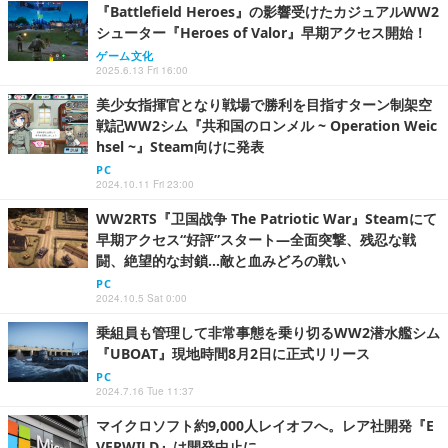
『Battlefield Heroes』の影響受けたカジュアルWW2
シューター『Heroes of Valor』早期アクセス開始！
ゲーム文化
2025.6.13 Fri 16:00
美少女指揮官となり戦場で勝利を目指すターン制架空
戦記WW2シム『共和国のロンメル ~ Operation Weic
hsel ~』Steam向けに発表
PC
2024.10.11 Fri 23:00
WW2RTS『卫国战争 The Patriotic War』Steamにて
早期アクセス“好評”スタート―全面突撃、残忍な戦
闘、絶望的な封鎖…敵と血みどろの戦い
PC
2024.10.5 Sat 0:00
乗組員も管理して非常事態を乗り切るWW2潜水艦シム
『UBOAT』現地時間8月2日に正式リリース
PC
2024.7.16 Tue 11:37
マイクロソフト約9,000人レイオフへ。レア社開発『E
VERWILD』は開発中止に