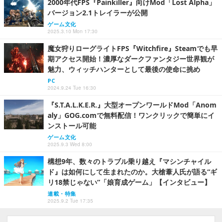
aly」GOG.comで無料配信！ワンクリックで簡単にイ
ンストール可能
ゲーム文化
2025.9.3 Wed 8:00
構想9年、数々のトラブル乗り越え『マシンチャイル
ド』は如何にして生まれたのか。大槍葦人氏が語る“ギ
リ18禁じゃない”「娘育成ゲーム」【インタビュー】
連載・特集
2025.9.2 Tue 17:35
「未経験から正社員」カードゲーム封入スタッフ/未経験OK/
トレカを袋に入れる/即日選考可
AQUARIUS株式会社
神奈川県
月給32万3,900円～60万円
正社員
ゲームシナリオテスター・未経験歓迎「正社員/研修あり/土
日祝休み/服装自由」あなたのアイデアがゲームを変える/西