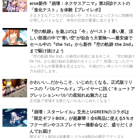
力を紹介します。
かわいい…だからこそ、いじめたくなる。正式版リリ
ースの『パルワールド』プレイヤーに訊く“キュートア
グレッション×パル”の底知れぬ魅力とは
正式版で登場する新たなパルもいじめたくなる！
『崩壊：スターレイル』爻光とUGREENのコラボは
「限定ギフトBOX」が超豪華！全6商品に使える5％オ
フクーポンやコスプレイヤー撮影会など、盛りだくさ
んでお届け
限定ギフトBOXは超豪華！コラボ4商品や限定でグッズも
Aimingのエンジニアは、上下関係のない社内で自主的
に働き、「好き」を仕事にしていく
4GamerとGame*Sparkの合同による就活イベント「キャリア
クエスト」の第4回が東京都立産業貿易センター浜松町館で開催
されました。このイベントに合わせ、自身の就活時のエピソー
ドを若手クリエイターに聞いてみたので、その模様をお届けし
ます。
若手抜擢の環境で学んだこと――アプリボットの運営
プロデューサーが語る「巻き込み力」の重要性
4GamerとGame*Sparkの合同による就活イベント「キャリア