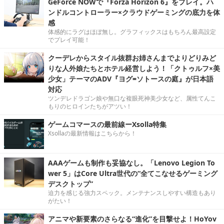
ゲームコマースの最前線ーXsolla特集
Xsollaの最新情報はこちらから！
AAAゲームも制作も妥協なし。「Lenovo Legion To
wer 5」はCore Ultra世代の“全てこなせるゲーミング
デスクトップ”
迫力を感じる強力スペック。メンテナンスしやすい構造もあり
がたい！
アニマや新要素のさらなる“進化”を目撃せよ！HoYov
erse新作『崩壊：ネクサスアニマ』第2回βテストの
「進化テスト」を体験【プレイレポ】
さまざまなアニマとの出会いや、スキルによってさらに戦略性
が増したバトルなど、本作の注目の要素に迫ります！
『空の軌跡』を遊ぶのは「今」がベスト！暑い夏、涼
しい部屋の中で“青い空”が似合う大冒険へ―最安値で
セール中の『the 1st』から新作『空の軌跡 the 2nd』
まで駆け抜けよう
『空の軌跡 the 2nd』の発売が目前に迫る今こそ、『空の軌跡 t
he 1st』から遊び始める絶好のタイミング！ 快適になったゲー
ムシステムや新要素を交えながら、今遊びたい本シリーズの魅