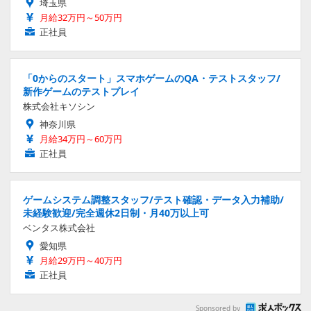
ゲームシステム調整スタッフ/テスト確認・データ入力補助/
未経験歓迎/完全週休2日制・月40万以上可
ベンタス株式会社
愛知県
月給29万円～40万円
正社員
Sponsored by
連載・注目記事
今週発売の新作ゲーム『Beast of Reincarnation』
『MARVEL Tōkon: Fighting Souls』『ファイナルフ
ァンタジーXIV』他
今週発売の新作ゲームはこちら。
有志日本語化の現場から
PCゲーマーなら何かとお世話になっているであろう有志翻訳者
に連続インタビュー。