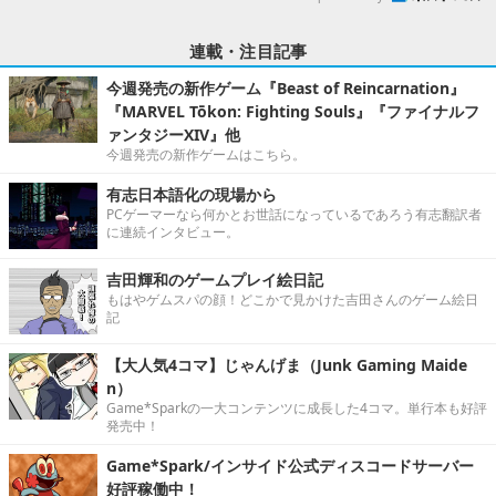
吉田輝和のゲームプレイ絵日記
もはやゲムスパの顔！どこかで見かけた吉田さんのゲーム絵日
記
【大人気4コマ】じゃんげま（Junk Gaming Maide
n）
Game*Sparkの一大コンテンツに成長した4コマ。単行本も好評
発売中！
Game*Spark/インサイド公式ディスコードサーバー
好評稼働中！
記事
ホーム
›
ゲーム文化
›
Mod
›
Home
X
STEAM
Facebook
YouTube
Game*Sparkについて
お問合せ
広告掲載
会社概要