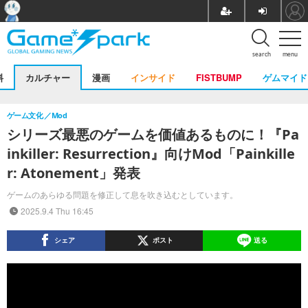
search
menu
料
カルチャー
漫画
インサイド
FISTBUMP
ゲムマイド
ゲーム文化
Mod
シリーズ最悪のゲームを価値あるものに！『Pa
inkiller: Resurrection』向けMod「Painkille
r: Atonement」発表
ゲームのあらゆる問題を修正して息を吹き込むとしています。
2025.9.4 Thu 16:45
シェア
ポスト
送る