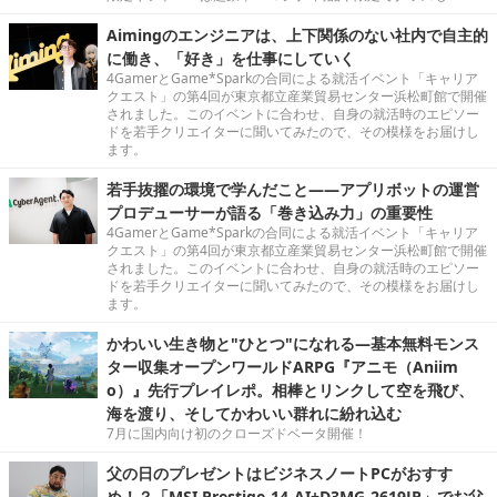
クエスト」の第4回が東京都立産業貿易センター浜松町館で開催
されました。このイベントに合わせ、自身の就活時のエピソー
ドを若手クリエイターに聞いてみたので、その模様をお届けし
ます。
かわいい生き物と"ひとつ"になれる―基本無料モンス
ター収集オープンワールドARPG『アニモ（Aniim
o）』先行プレイレポ。相棒とリンクして空を飛び、
海を渡り、そしてかわいい群れに紛れ込む
7月に国内向け初のクローズドベータ開催！
父の日のプレゼントはビジネスノートPCがおすす
め！？「MSI Prestige-14-AI+D3MG-2619JP」でお父
さん世代に嬉しいカプコンの懐ゲーもいっしょにプレ
ゼントしてみた
父の日に奮発して「ビジネスノートPC」をプレゼントした息子
と父の心温まる一日？
『Identity V 第五人格』の新モード「手記の加筆」は
PvEと聞いたけれど……実際どうなの？集まってプレイ
してみた！【プレイレポ】
『Identity V 第五人格』が好きな人やプレイしたことある人、全
くプレイしたことがない人など、様々な4人を集めてプレイして
みました！