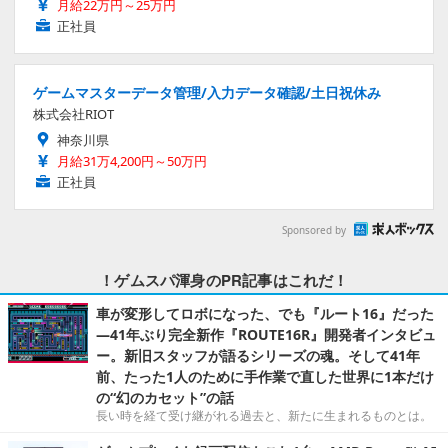
Sponsored by
！ゲムスパ渾身のPR記事はこれだ！
車が変形してロボになった、でも『ルート16』だった
―41年ぶり完全新作『ROUTE16R』開発者インタビュ
ー。新旧スタッフが語るシリーズの魂。そして41年
前、たった1人のために手作業で直した世界に1本だけ
の“幻のカセット”の話
長い時を経て受け継がれる過去と、新たに生まれるものとは。
ゲームプレイも録画配信もこれ1台。AMD Ryzen™ AI
プロセッサ搭載の「G TUNE P5-A7G60BK-D」で『Fo
rza Horizon 6』の世界を駆け回る
ゲーム＆制作の拠点となるノートPCで話題のレースタイトルを
プレイ。放熱性能もチェックしました！
シリーズ第1作が現行機向けに復活！懐かしくも色褪せ
ない『カルドセプト ザ ファースト』遊びやすい機能も
搭載で、あらためて“原典”に触れるのにぴったり
シリーズ第1作が現行機向けの新機能を備えて復活！
「冒険は楽しいものだ」 ─『FF11』と『ウィザードリ