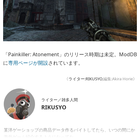
《
ライター:RIKUSYO
,編集:Akira Horie》
ライター／雑多人間
RIKUSYO
某洋ゲーショップの商品データ作るバイトしてたら、いつの間にか
海外ゲーム紹介するようになってた。
+ 続きを読む
X
編集／『ウィザードリィ外伝 五つの試練』Steam/N
intendo Switch好評発売中！
Akira Horie