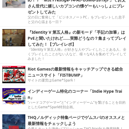
Riot Gamesの最新情報をキャッチアップできる総合
ニュースサイト「FISTBUMP」
サイトの運営はGame*Spark！
インディーゲーム特化のコーナー「Indie Hype Trai
n」
“ハードコアゲーマー”と“インディーゲーム”を繋げることを目的
としたGame*Spark特別企画。
THQノルディック特集ページでゲムスパのオススメと
最新情報をチェックしよう
今最もホットな海外パブリッシャー THQ Nordicを徹底特集！
Modアクセスランキング
『Skyrim』の非公式パッチ「USKP」は“バグ修
正”か“改変”か？ 10年以上に渡る歴史と論争を紐解
く長編ドキュメンタリーが公開
2025.8.18 Mon 14:30
10年の時を経てついに最終段階へ！『オブリビオ
ン』再現Mod「Skyblivion」ゲームプレイトレーラ