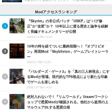
ー
2025.9.1 Mon 12:42
『バルダーズ・ゲート3』を「真の三人称視点」にす
るModが登場。現代的なTPS視点により新たな印象
でゲームを楽しめる
2026.7.27 Mon 14:01
絶対入れないで！『リムワールド』Steamワークシ
ョップで悪質Modが確認される。他社から盗用の上
マルウェアDLする悪質仕様
2026.5.26 Tue 13:36
「サブスクライブしたアイテムのソートができな
い」…Steamワークショップの閲覧機能アップデー
トに思わぬ問題
2026.6.12 Fri 19:15
ランキングをもっと見る
「27卒」ゲーム実況・eスポーツ動画の編集スタッフ/有給消