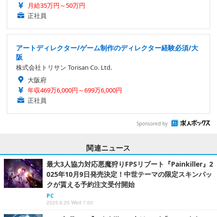
Sponsored by
関連ニュース
最大3人協力対応悪魔狩りFPSリブート『Painkiller』2
025年10月9日発売決定！中世テーマの限定スキンパッ
クが貰える予約注文受付開始
PC
2025.6.25 Wed 7:00
2000年代FPS『Painkiller』向けMod「Lost Alpha」
バージョン2.1トレイラーが公開
ゲーム文化
2025.3.10 Mon 17:30
魔女狩りローグライトFPS『Witchfire』Steamでも早
期アクセス開始！濃厚なダークファンタジー世界観が
魅力、ウィッチハンターとして最後の使命に挑め
PC
2024.9.24 Tue 16:30
『S.T.A.L.K.E.R.』大型オープンワールドMod「Anom