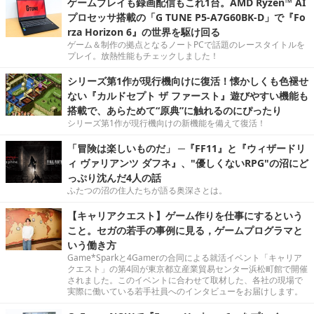
ィ ヴァリアンツ ダフネ』、"優しくないRPG"の沼にど
っぷり沈んだ4人の話
ふたつの沼の住人たちが語る奥深さとは。
【キャリアクエスト】ゲーム作りを仕事にするという
こと。セガの若手の事例に見る，ゲームプログラマと
いう働き方
Game*Sparkと4Gamerの合同による就活イベント「キャリア
クエスト」の第4回が東京都立産業貿易センター浜松町館で開催
されました。このイベントに合わせて取材した、各社の現場で
実際に働いている若手社員へのインタビューをお届けします。
GeForce NOWで『Forza Horizon 6』をプレイ。ハ
ンドルコントローラー×クラウドゲーミングの底力を体
感
体感的にラグはほぼ無し。グラフィックスはもちろん最高設定
でプレイ可能！
クーデレからスタイル抜群お姉さんまでよりどりみど
りな人外娘たちとホテル経営しよう！「クトゥルフ×美
少女」テーマのADV『ヨグ=ソトースの庭』が日本語
対応
ツンデレドラゴン娘や無口な複眼死神美少女など、属性てんこ
もりのヒロインたちがアツい！