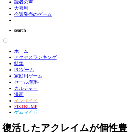
読者の声
大喜利
今週発売のゲーム
search
ホーム
アクセスランキング
特集
PCゲーム
家庭用ゲーム
セール/無料
カルチャー
漫画
インサイド
FISTBUMP
ゲムマイド
復活したアクレイムが個性豊