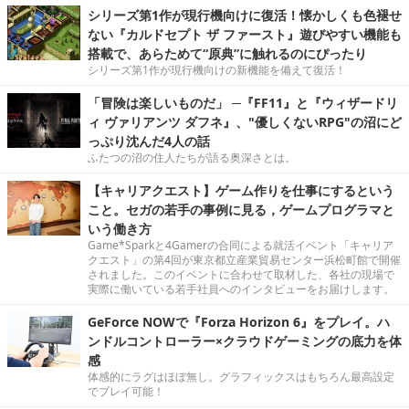
シリーズ第1作が現行機向けに復活！懐かしくも色褪せ
ない『カルドセプト ザ ファースト』遊びやすい機能も
搭載で、あらためて“原典”に触れるのにぴったり
シリーズ第1作が現行機向けの新機能を備えて復活！
「冒険は楽しいものだ」 ─『FF11』と『ウィザードリ
ィ ヴァリアンツ ダフネ』、"優しくないRPG"の沼にど
っぷり沈んだ4人の話
ふたつの沼の住人たちが語る奥深さとは。
【キャリアクエスト】ゲーム作りを仕事にするという
こと。セガの若手の事例に見る，ゲームプログラマと
いう働き方
Game*Sparkと4Gamerの合同による就活イベント「キャリア
クエスト」の第4回が東京都立産業貿易センター浜松町館で開催
されました。このイベントに合わせて取材した、各社の現場で
実際に働いている若手社員へのインタビューをお届けします。
GeForce NOWで『Forza Horizon 6』をプレイ。ハ
ンドルコントローラー×クラウドゲーミングの底力を体
感
体感的にラグはほぼ無し。グラフィックスはもちろん最高設定
でプレイ可能！