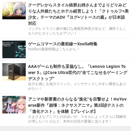
クーデレからスタイル抜群お姉さんまでよりどりみど
りな人外娘たちとホテル経営しよう！「クトゥルフ×美
少女」テーマのADV『ヨグ=ソトースの庭』が日本語
対応
ツンデレドラゴン娘や無口な複眼死神美少女など、属性てんこ
もりのヒロインたちがアツい！
ゲームコマースの最前線ーXsolla特集
Xsollaの最新情報はこちらから！
AAAゲームも制作も妥協なし。「Lenovo Legion To
wer 5」はCore Ultra世代の“全てこなせるゲーミング
デスクトップ”
迫力を感じる強力スペック。メンテナンスしやすい構造もあり
がたい！
アニマや新要素のさらなる“進化”を目撃せよ！HoYov
erse新作『崩壊：ネクサスアニマ』第2回βテストの
「進化テスト」を体験【プレイレポ】
さまざまなアニマとの出会いや、スキルによってさらに戦略性
が増したバトルなど、本作の注目の要素に迫ります！