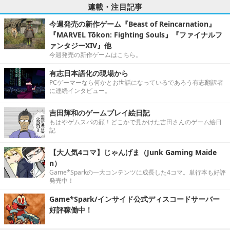
連載・注目記事
今週発売の新作ゲーム『Beast of Reincarnation』
『MARVEL Tōkon: Fighting Souls』『ファイナルフ
ァンタジーXIV』他
今週発売の新作ゲームはこちら。
有志日本語化の現場から
PCゲーマーなら何かとお世話になっているであろう有志翻訳者
に連続インタビュー。
吉田輝和のゲームプレイ絵日記
もはやゲムスパの顔！どこかで見かけた吉田さんのゲーム絵日
記
【大人気4コマ】じゃんげま（Junk Gaming Maide
n）
Game*Sparkの一大コンテンツに成長した4コマ。単行本も好評
発売中！
Game*Spark/インサイド公式ディスコードサーバー
好評稼働中！