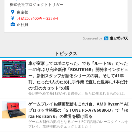
株式会社プロジェクトトリガー
東京都
月給25万400円～32万円
正社員
Sponsored by
トピックス
車が変形してロボになった、でも『ルート16』だった
―41年ぶり完全新作『ROUTE16R』開発者インタビュ
ー。新旧スタッフが語るシリーズの魂。そして41年
前、たった1人のために手作業で直した世界に1本だけ
の“幻のカセット”の話
長い時を経て受け継がれる過去と、新たに生まれるものとは。
ゲームプレイも録画配信もこれ1台。AMD Ryzen™ AI
プロセッサ搭載の「G TUNE P5-A7G60BK-D」で『Fo
rza Horizon 6』の世界を駆け回る
ゲーム＆制作の拠点となるノートPCで話題のレースタイトルを
プレイ。放熱性能もチェックしました！