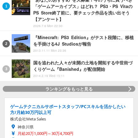
「ゲームアーカイブス」はどれ？ PS3・PS Vitaの
PS Store終了前に、要チェック作品を洗い出そう
【アンケート】
2026.7.6 Mon 22:30
『Minecraft: PS3 Edition』がテスト段階に、移植
を手掛ける4J Studiosが報告
2013.11.11 Mon 23:36
国を追われた人々が未開の土地を開拓する中世街づ
くりゲーム『Banished』が配信開始
2014.2.19 Wed 15:11
ランキングをもっと見る
ゲームテクニカルサポートスタッフ/PCスキルを活かしたい
方/月給30万円以上可
株式会社Meta Sales
神奈川県
月給20万1,000円～30万4,700円