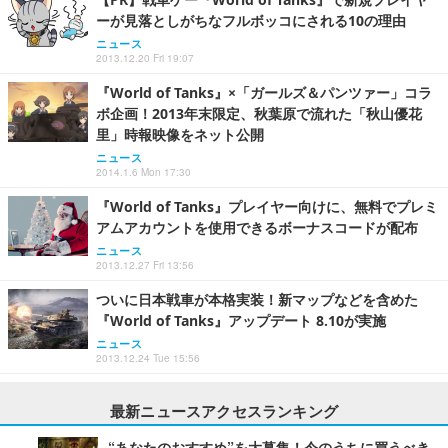
ーが見落としがちなフルボッコにされる10の理由
ニュース
2013.12.20 Fri 19:07
『World of Tanks』×「ガールズ＆パンツァー」コラ
ボ企画！2013年末限定、秋葉原で流れた「秋山優花
里」時報映像をネット公開
ニュース
2014.1.6 Mon 17:30
『World of Tanks』プレイヤー向けに、無料でプレミ
アムアカウントを使用できるボーナスコードが配布
ニュース
2013.12.27 Fri 13:56
ついに日本戦車が本格実装！新マップなどを含めた
『World of Tanks』アップデート 8.10が実施
ニュース
2013.12.24 Tue 15:56
最新ニュースアクセスランキング
“あなたのおすすめ”を大募集！今のうちに買うべき