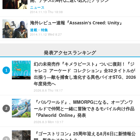
開、ナチスの時代に迷い込んだアサシン
ニュース
2014.11.13 Thu 18:08
海外レビュー速報『Assassin's Creed: Unity』
連載・特集
2014.11.12 Wed 8:27
発表アクセスランキング
幻の未発売作『キメラビースト』ついに復刻！『ジ
ャレコ アーケード コレクション』全32タイトルが
出揃う―敵を捕食し進化する異色バイオSTG、2026
年度発売へ
2026.8.6 Thu 19:17
『パルワールド』、MMORPGになる。オープンワ
ールドで仲間と一緒に冒険できるモバイル向け作品
『Palworld Online』発表
2026.8.3 Mon 13:17
『ゴーストリコン』25周年迎える8月6日に新情報公
開。新作かそれとも？