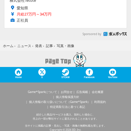
株式会社Tetote
愛知県
月給27万円～34万円
正社員
Sponsored by
写真・画像
ホーム
›
ニュース
›
発表
›
記事
›
Home
X
STEAM
Facebook
YouTube
Game*Sparkについて
お問合せ
広告掲載
会社概要
個人情報保護方針
個人情報の取り扱いについて（Game*Spark）
利用規約
特定商取引法に基づく表記
紹介した商品/サービスを購入、契約した場合に、
売上の一部が弊社サイトに還元されることがあります。
当サイトに掲載の記事・見出し・写真・画像の無断転載を禁じます。
Copyright © 2026 IID, Inc.