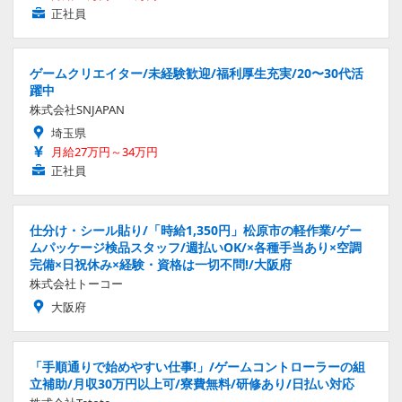
正社員
ゲームクリエイター/未経験歓迎/福利厚生充実/20〜30代活
躍中
株式会社SNJAPAN
埼玉県
月給27万円～34万円
正社員
仕分け・シール貼り/「時給1,350円」松原市の軽作業/ゲー
ムパッケージ検品スタッフ/週払いOK/×各種手当あり×空調
完備×日祝休み×経験・資格は一切不問!/大阪府
株式会社トーコー
大阪府
「手順通りで始めやすい仕事!」/ゲームコントローラーの組
立補助/月収30万円以上可/寮費無料/研修あり/日払い対応