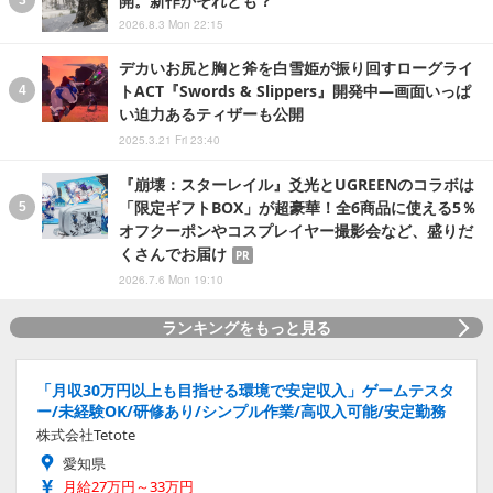
2026.8.3 Mon 22:15
デカいお尻と胸と斧を白雪姫が振り回すローグライ
トACT『Swords & Slippers』開発中―画面いっぱ
い迫力あるティザーも公開
2025.3.21 Fri 23:40
『崩壊：スターレイル』爻光とUGREENのコラボは
「限定ギフトBOX」が超豪華！全6商品に使える5％
オフクーポンやコスプレイヤー撮影会など、盛りだ
くさんでお届け
PR
2026.7.6 Mon 19:10
ランキングをもっと見る
「月収30万円以上も目指せる環境で安定収入」ゲームテスタ
ー/未経験OK/研修あり/シンプル作業/高収入可能/安定勤務
株式会社Tetote
愛知県
月給27万円～33万円