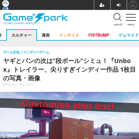
search
menu
料
カルチャー
漫画
インサイド
FISTBUMP
ゲムマイド
ゲーム文化
インディーゲーム
ヤギとパンの次は"段ボール"シミュ！『Unbo
x』トレイラー、尖りすぎインディー作品 1枚目
の写真・画像
2015.10.1 Thu 13:01