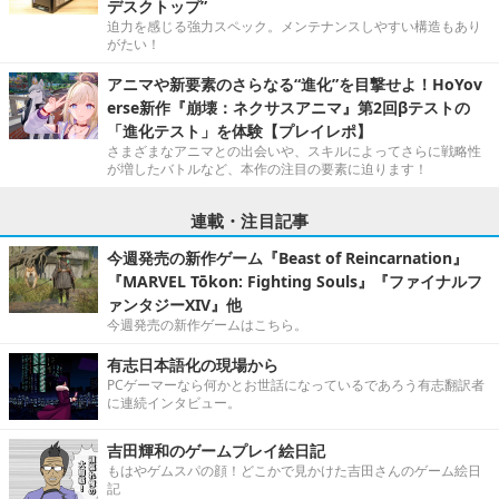
デスクトップ”
迫力を感じる強力スペック。メンテナンスしやすい構造もあり
がたい！
アニマや新要素のさらなる“進化”を目撃せよ！HoYov
erse新作『崩壊：ネクサスアニマ』第2回βテストの
「進化テスト」を体験【プレイレポ】
さまざまなアニマとの出会いや、スキルによってさらに戦略性
が増したバトルなど、本作の注目の要素に迫ります！
連載・注目記事
今週発売の新作ゲーム『Beast of Reincarnation』
『MARVEL Tōkon: Fighting Souls』『ファイナルフ
ァンタジーXIV』他
今週発売の新作ゲームはこちら。
有志日本語化の現場から
PCゲーマーなら何かとお世話になっているであろう有志翻訳者
に連続インタビュー。
吉田輝和のゲームプレイ絵日記
もはやゲムスパの顔！どこかで見かけた吉田さんのゲーム絵日
記