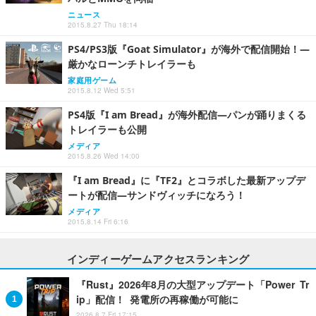
ニュース
2015.8.27 Thu 18:14
PS4/PS3版『Goat Simulator』が海外で配信開始！―
厳かなローンチトレイラーも
家庭用ゲーム
2015.8.12 Wed 5:51
PS4版『I am Bread』が海外配信―パンが踊りまくる
トレイラーも公開
メディア
2015.8.26 Wed 14:00
『I am Bread』に『TF2』とコラボした最新アップデ
ートが配信―サンドヴィッチになろう！
メディア
2015.8.14 Fri 6:16
インディーゲームアクセスランキング
『Rust』2026年8月の大型アップデート「Power Tr
ip」配信！ 発電所の再稼働が可能に
2026.8.7 Fri 17:15