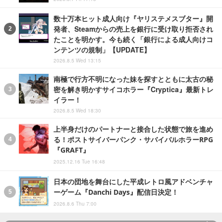
数十万本ヒット成人向け『ヤリステメスブター』開
発者、Steamからの売上を銀行に受け取り拒否され
たことを明かす。今も続く「銀行による成人向けコ
ンテンツの規制」【UPDATE】
2026.8.5 Wed 13:15
南極で行方不明になった妹を探すとともに太古の秘
密を解き明かすサイコホラー『Cryptica』最新トレ
イラー！
2026.8.5 Wed 18:30
上半身だけのパートナーと接合した状態で旅を進め
る！ポストサイバーパンク・サバイバルホラーRPG
『GRAFT』
2025.12.16 Tue 16:48
日本の団地を舞台にした平成レトロ風アドベンチャ
ーゲーム『Danchi Days』配信日決定！
2026.8.6 Thu 7:00