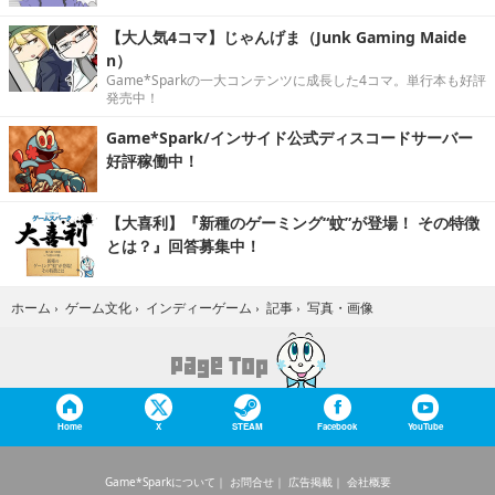
【大人気4コマ】じゃんげま（Junk Gaming Maide
n）
Game*Sparkの一大コンテンツに成長した4コマ。単行本も好評
発売中！
Game*Spark/インサイド公式ディスコードサーバー
好評稼働中！
【大喜利】『新種のゲーミング“蚊”が登場！ その特徴
とは？』回答募集中！
写真・画像
ホーム
›
ゲーム文化
›
インディーゲーム
›
記事
›
Home
X
STEAM
Facebook
YouTube
Game*Sparkについて
お問合せ
広告掲載
会社概要