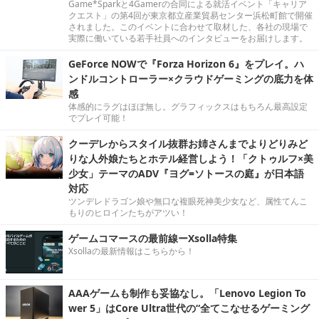
Game*Sparkと4Gamerの合同による就活イベント「キャリア
クエスト」の第4回が東京都立産業貿易センター浜松町館で開催
されました。このイベントに合わせて取材した、各社の現場で
実際に働いている若手社員へのインタビューをお届けします。
GeForce NOWで『Forza Horizon 6』をプレイ。ハ
ンドルコントローラー×クラウドゲーミングの底力を体
感
体感的にラグはほぼ無し。グラフィックスはもちろん最高設定
でプレイ可能！
クーデレからスタイル抜群お姉さんまでよりどりみど
りな人外娘たちとホテル経営しよう！「クトゥルフ×美
少女」テーマのADV『ヨグ=ソトースの庭』が日本語
対応
ツンデレドラゴン娘や無口な複眼死神美少女など、属性てんこ
もりのヒロインたちがアツい！
ゲームコマースの最前線ーXsolla特集
Xsollaの最新情報はこちらから！
AAAゲームも制作も妥協なし。「Lenovo Legion To
wer 5」はCore Ultra世代の“全てこなせるゲーミング