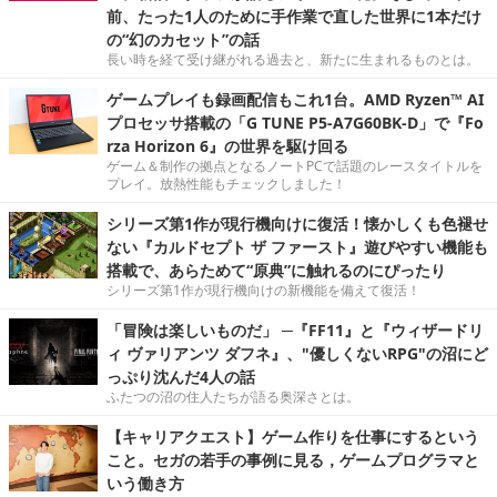
前、たった1人のために手作業で直した世界に1本だけ
の“幻のカセット”の話
長い時を経て受け継がれる過去と、新たに生まれるものとは。
ゲームプレイも録画配信もこれ1台。AMD Ryzen™ AI
プロセッサ搭載の「G TUNE P5-A7G60BK-D」で『Fo
rza Horizon 6』の世界を駆け回る
ゲーム＆制作の拠点となるノートPCで話題のレースタイトルを
プレイ。放熱性能もチェックしました！
シリーズ第1作が現行機向けに復活！懐かしくも色褪せ
ない『カルドセプト ザ ファースト』遊びやすい機能も
搭載で、あらためて“原典”に触れるのにぴったり
シリーズ第1作が現行機向けの新機能を備えて復活！
「冒険は楽しいものだ」 ─『FF11』と『ウィザードリ
ィ ヴァリアンツ ダフネ』、"優しくないRPG"の沼にど
っぷり沈んだ4人の話
ふたつの沼の住人たちが語る奥深さとは。
【キャリアクエスト】ゲーム作りを仕事にするという
こと。セガの若手の事例に見る，ゲームプログラマと
いう働き方