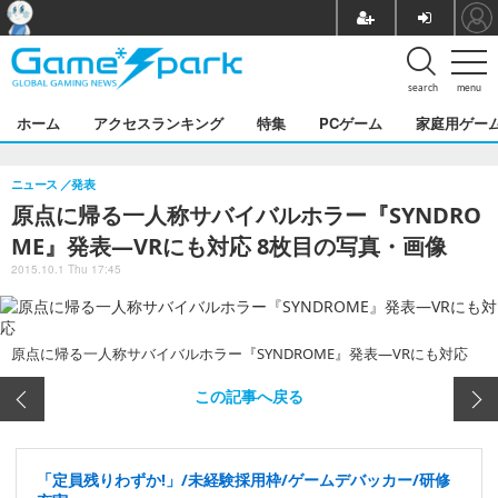
search
menu
ホーム
アクセスランキング
特集
PCゲーム
家庭用ゲー
ニュース
発表
原点に帰る一人称サバイバルホラー『SYNDRO
ME』発表―VRにも対応 8枚目の写真・画像
2015.10.1 Thu 17:45
原点に帰る一人称サバイバルホラー『SYNDROME』発表―VRにも対応
この記事へ戻る
「定員残りわずか!」/未経験採用枠/ゲームデバッカー/研修