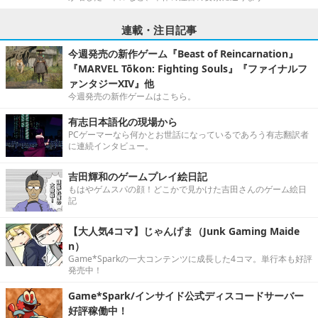
連載・注目記事
今週発売の新作ゲーム『Beast of Reincarnation』
『MARVEL Tōkon: Fighting Souls』『ファイナルフ
ァンタジーXIV』他
今週発売の新作ゲームはこちら。
有志日本語化の現場から
PCゲーマーなら何かとお世話になっているであろう有志翻訳者
に連続インタビュー。
吉田輝和のゲームプレイ絵日記
もはやゲムスパの顔！どこかで見かけた吉田さんのゲーム絵日
記
【大人気4コマ】じゃんげま（Junk Gaming Maide
n）
Game*Sparkの一大コンテンツに成長した4コマ。単行本も好評
発売中！
Game*Spark/インサイド公式ディスコードサーバー
好評稼働中！