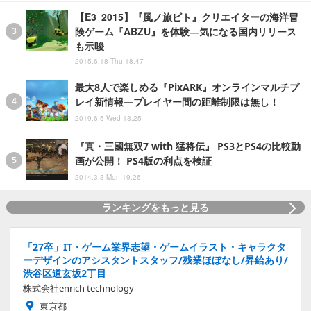
【E3 2015】『風ノ旅ビト』クリエイターの海洋冒
険ゲーム『ABZU』を体験―気になる国内リリース
も示唆
2015.6.18 Thu 18:47
最大8人で楽しめる『PixARK』オンラインマルチプ
レイ新情報―プレイヤー間の距離制限は無し！
2019.6.5 Wed 13:25
『真・三國無双7 with 猛将伝』 PS3とPS4の比較動
画が公開！ PS4版の利点を検証
2014.3.3 Mon 19:26
ランキングをもっと見る
「27卒」IT・ゲーム業界志望・ゲームイラスト・キャラクタ
ーデザインのアシスタントスタッフ/残業ほぼなし/昇給あり/
渋谷区道玄坂2丁目
株式会社enrich technology
東京都