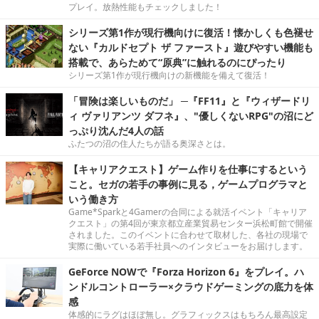
プレイ。放熱性能もチェックしました！
シリーズ第1作が現行機向けに復活！懐かしくも色褪せ
ない『カルドセプト ザ ファースト』遊びやすい機能も
搭載で、あらためて“原典”に触れるのにぴったり
シリーズ第1作が現行機向けの新機能を備えて復活！
「冒険は楽しいものだ」 ─『FF11』と『ウィザードリ
ィ ヴァリアンツ ダフネ』、"優しくないRPG"の沼にど
っぷり沈んだ4人の話
ふたつの沼の住人たちが語る奥深さとは。
【キャリアクエスト】ゲーム作りを仕事にするという
こと。セガの若手の事例に見る，ゲームプログラマと
いう働き方
Game*Sparkと4Gamerの合同による就活イベント「キャリア
クエスト」の第4回が東京都立産業貿易センター浜松町館で開催
されました。このイベントに合わせて取材した、各社の現場で
実際に働いている若手社員へのインタビューをお届けします。
GeForce NOWで『Forza Horizon 6』をプレイ。ハ
ンドルコントローラー×クラウドゲーミングの底力を体
感
体感的にラグはほぼ無し。グラフィックスはもちろん最高設定