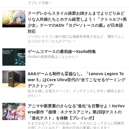
でプレイ可能！
クーデレからスタイル抜群お姉さんまでよりどりみど
りな人外娘たちとホテル経営しよう！「クトゥルフ×美
少女」テーマのADV『ヨグ=ソトースの庭』が日本語
対応
ツンデレドラゴン娘や無口な複眼死神美少女など、属性てんこ
もりのヒロインたちがアツい！
ゲームコマースの最前線ーXsolla特集
Xsollaの最新情報はこちらから！
AAAゲームも制作も妥協なし。「Lenovo Legion To
wer 5」はCore Ultra世代の“全てこなせるゲーミング
デスクトップ”
迫力を感じる強力スペック。メンテナンスしやすい構造もあり
がたい！
アニマや新要素のさらなる“進化”を目撃せよ！HoYov
erse新作『崩壊：ネクサスアニマ』第2回βテストの
「進化テスト」を体験【プレイレポ】
さまざまなアニマとの出会いや、スキルによってさらに戦略性
が増したバトルなど、本作の注目の要素に迫ります！