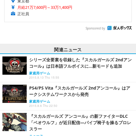
東京都
月給21万7,600円～33万1,400円
正社員
Sponsored by
関連ニュース
シリーズ全要素を収録した『スカルガールズ 2ndアン
コール』は日本語フルボイスに…新モードも追加
家庭用ゲーム
2015.8.13 Thu 15:55
PS4/PS Vita『スカルガールズ 2ndアンコール』はア
ークシステムワークスから発売
家庭用ゲーム
2015.8.6 Thu 22:50
『スカルガールズ アンコール』の新ファイターDLC
「ベオウルフ」が近日配信―パイプ椅子を操るプロレ
スラー
ニュース