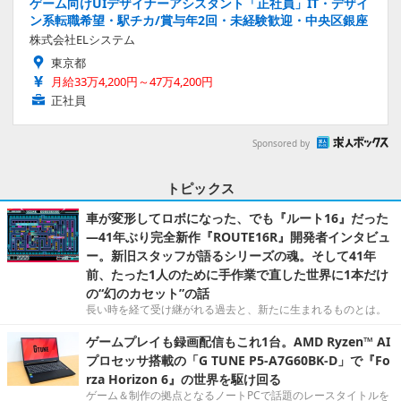
ゲーム向けUIデザイナーアシスタント「正社員」IT・デザイ
ン系転職希望・駅チカ/賞与年2回・未経験歓迎・中央区銀座
株式会社ELシステム
東京都
月給33万4,200円～47万4,200円
正社員
Sponsored by
トピックス
車が変形してロボになった、でも『ルート16』だった
―41年ぶり完全新作『ROUTE16R』開発者インタビュ
ー。新旧スタッフが語るシリーズの魂。そして41年
前、たった1人のために手作業で直した世界に1本だけ
の“幻のカセット”の話
長い時を経て受け継がれる過去と、新たに生まれるものとは。
ゲームプレイも録画配信もこれ1台。AMD Ryzen™ AI
プロセッサ搭載の「G TUNE P5-A7G60BK-D」で『Fo
rza Horizon 6』の世界を駆け回る
ゲーム＆制作の拠点となるノートPCで話題のレースタイトルを