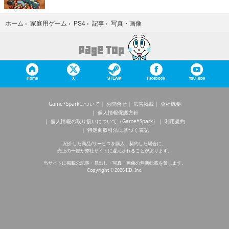
写真・画像
ホーム
›
家庭用ゲーム
›
PS4
›
記事
›
Home
X
STEAM
Facebook
YouTube
Game*Sparkについて
お問合せ
広告掲載
会社概要
個人情報保護方針
個人情報の取り扱いについて（Game*Spark）
利用規約
特定商取引法に基づく表記
紹介した商品/サービスを購入、契約した場合に、
売上の一部が弊社サイトに還元されることがあります。
当サイトに掲載の記事・見出し・写真・画像の無断転載を禁じます。
Copyright © 2026 IID, Inc.