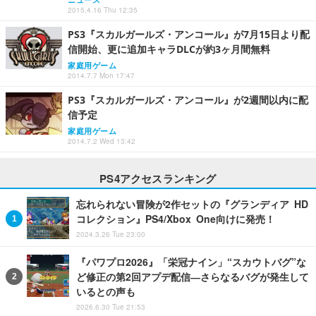
2015.4.16 Thu 12:35
PS3『スカルガールズ・アンコール』が7月15日より配
信開始、更に追加キャラDLCが約3ヶ月間無料
家庭用ゲーム
2014.7.7 Mon 17:47
PS3『スカルガールズ・アンコール』が2週間以内に配
信予定
家庭用ゲーム
2014.7.2 Wed 13:42
PS4アクセスランキング
忘れられない冒険が2作セットの『グランディア HD
コレクション』PS4/Xbox One向けに発売！
2024.3.26 Tue 23:00
『パワプロ2026』「栄冠ナイン」“スカウトバグ”な
ど修正の第2回アプデ配信―さらなるバグが発生して
いるとの声も
2026.6.30 Tue 21:53