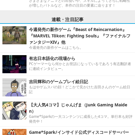
さまざまなアニマとの出会いや、スキルによってさらに戦略性
が増したバトルなど、本作の注目の要素に迫ります！
連載・注目記事
今週発売の新作ゲーム『Beast of Reincarnation』
『MARVEL Tōkon: Fighting Souls』『ファイナルフ
ァンタジーXIV』他
今週発売の新作ゲームはこちら。
有志日本語化の現場から
PCゲーマーなら何かとお世話になっているであろう有志翻訳者
に連続インタビュー。
吉田輝和のゲームプレイ絵日記
もはやゲムスパの顔！どこかで見かけた吉田さんのゲーム絵日
記
【大人気4コマ】じゃんげま（Junk Gaming Maide
n）
Game*Sparkの一大コンテンツに成長した4コマ。単行本も好評
発売中！
Game*Spark/インサイド公式ディスコードサーバー