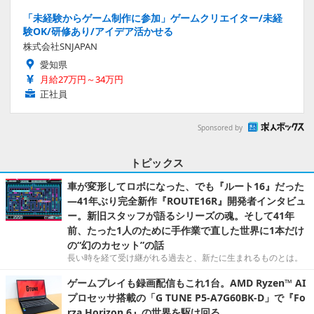
「未経験からゲーム制作に参加」ゲームクリエイター/未経
験OK/研修あり/アイデア活かせる
株式会社SNJAPAN
愛知県
月給27万円～34万円
正社員
Sponsored by
トピックス
車が変形してロボになった、でも『ルート16』だった
―41年ぶり完全新作『ROUTE16R』開発者インタビュ
ー。新旧スタッフが語るシリーズの魂。そして41年
前、たった1人のために手作業で直した世界に1本だけ
の“幻のカセット”の話
長い時を経て受け継がれる過去と、新たに生まれるものとは。
ゲームプレイも録画配信もこれ1台。AMD Ryzen™ AI
プロセッサ搭載の「G TUNE P5-A7G60BK-D」で『Fo
rza Horizon 6』の世界を駆け回る