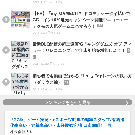
2022.2.22 Tue 12:00
【PR】「my GAMECITY×ドコモ」ケータイ払いで
GCコイン15％還元キャンペーン開催中―コーエー
テクモの人気ゲームにハマろう！
PR
2016.2.23 Tue 9:53
最新DLC配信の超王道RPG『キングダムズ オブ アマ
ラー：リレコニング』で年末年始を堪能しよう！
P
R
2021.12.23 Thu 17:00
初心者でも動画で分かる『LoL』Topレーンの戦い方
（ダリウス編）
PR
2018.12.4 Tue 12:00
ランキングをもっと見る
「27卒」ゲーム実況・eスポーツ動画の編集スタッフ/有給消
化率高い・定着率高い・未経験歓迎/川口市幸町1丁目
株式会社大斗