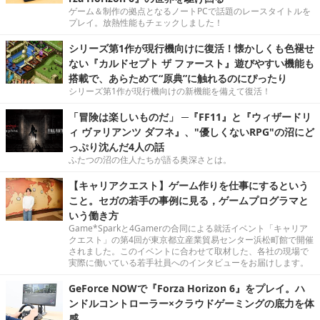
ゲーム＆制作の拠点となるノートPCで話題のレースタイトルを
プレイ。放熱性能もチェックしました！
シリーズ第1作が現行機向けに復活！懐かしくも色褪せ
ない『カルドセプト ザ ファースト』遊びやすい機能も
搭載で、あらためて“原典”に触れるのにぴったり
シリーズ第1作が現行機向けの新機能を備えて復活！
「冒険は楽しいものだ」 ─『FF11』と『ウィザードリ
ィ ヴァリアンツ ダフネ』、"優しくないRPG"の沼にど
っぷり沈んだ4人の話
ふたつの沼の住人たちが語る奥深さとは。
【キャリアクエスト】ゲーム作りを仕事にするという
こと。セガの若手の事例に見る，ゲームプログラマと
いう働き方
Game*Sparkと4Gamerの合同による就活イベント「キャリア
クエスト」の第4回が東京都立産業貿易センター浜松町館で開催
されました。このイベントに合わせて取材した、各社の現場で
実際に働いている若手社員へのインタビューをお届けします。
GeForce NOWで『Forza Horizon 6』をプレイ。ハ
ンドルコントローラー×クラウドゲーミングの底力を体
感