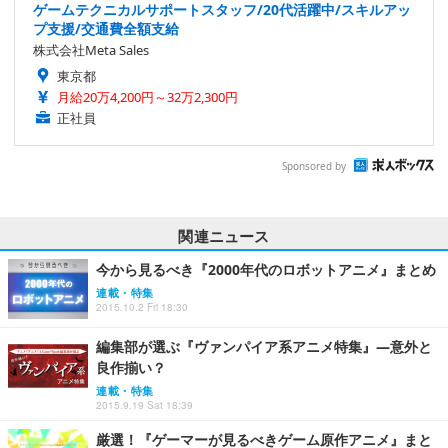
ゲームテクニカルサポートスタッフ/20代活躍中/スキルアッ
プ支援/交通費全額支給
株式会社Meta Sales
東京都
月給20万4,200円～32万2,300円
正社員
Sponsored by
関連ニュース
今から見るべき『2000年代のロボットアニメ』まとめ
連載・特集
2015.10.2 Fri 18:30
編集部が選ぶ『ヴァンパイア系アニメ特集』―意外と
良作揃い？
連載・特集
2015.9.19 Sat 18:39
厳選！『ゲーマーが見るべきゲーム原作アニメ』まと