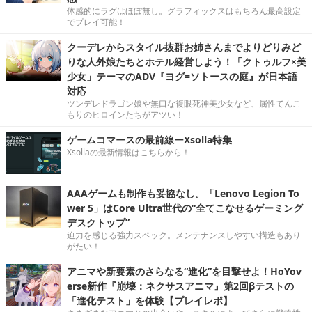
体感的にラグはほぼ無し。グラフィックスはもちろん最高設定
でプレイ可能！
クーデレからスタイル抜群お姉さんまでよりどりみど
りな人外娘たちとホテル経営しよう！「クトゥルフ×美
少女」テーマのADV『ヨグ=ソトースの庭』が日本語
対応
ツンデレドラゴン娘や無口な複眼死神美少女など、属性てんこ
もりのヒロインたちがアツい！
ゲームコマースの最前線ーXsolla特集
Xsollaの最新情報はこちらから！
AAAゲームも制作も妥協なし。「Lenovo Legion To
wer 5」はCore Ultra世代の“全てこなせるゲーミング
デスクトップ”
迫力を感じる強力スペック。メンテナンスしやすい構造もあり
がたい！
アニマや新要素のさらなる“進化”を目撃せよ！HoYov
erse新作『崩壊：ネクサスアニマ』第2回βテストの
「進化テスト」を体験【プレイレポ】