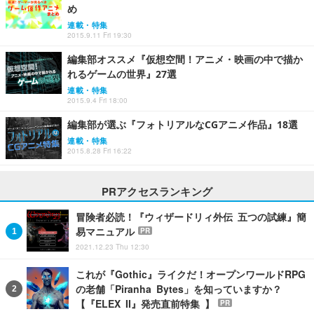
め
連載・特集
2015.9.11 Fri 19:30
編集部オススメ『仮想空間！アニメ・映画の中で描か
れるゲームの世界』27選
連載・特集
2015.9.4 Fri 18:00
編集部が選ぶ『フォトリアルなCGアニメ作品』18選
連載・特集
2015.8.28 Fri 16:22
PRアクセスランキング
冒険者必読！『ウィザードリィ外伝 五つの試練』簡
易マニュアル
PR
2021.12.23 Thu 12:30
これが『Gothic』ライクだ！オープンワールドRPG
の老舗「Piranha Bytes」を知っていますか？
【『ELEX II』発売直前特集 】
PR