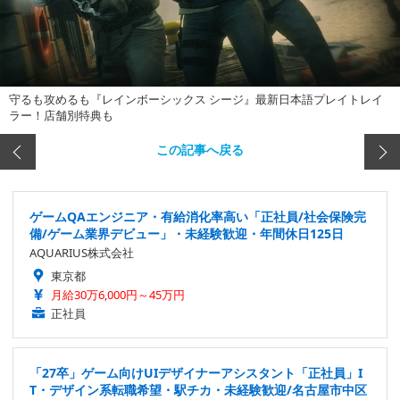
守るも攻めるも『レインボーシックス シージ』最新日本語プレイトレイ
ラー！店舗別特典も
この記事へ戻る
ゲームQAエンジニア・有給消化率高い「正社員/社会保険完
備/ゲーム業界デビュー」・未経験歓迎・年間休日125日
AQUARIUS株式会社
東京都
月給30万6,000円～45万円
正社員
「27卒」ゲーム向けUIデザイナーアシスタント「正社員」I
T・デザイン系転職希望・駅チカ・未経験歓迎/名古屋市中区