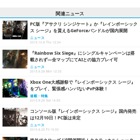
関連ニュース
PC版『アサクリ シンジケート』か『レインボーシック
ス シージ』を貰えるGeForceバンドルが国内展開
ニュース
2015.10.8 Thu 12:24
『Rainbow Six Siege』にシングルキャンペーンは搭
載されず―全マップにてAIとの協力プレイ可
ニュース
2015.9.28 Mon 12:33
Xbox One大感謝祭で『レインボーシックス シージ』
をプレイ、緊張感ハンパないPvP体験！
連載・特集
2015.9.26 Sat 14:55
コンソール版『レインボーシックス シージ』国内発売
は12月10日！PC版は未定
ニュース
2015.9.25 Fri 15:00