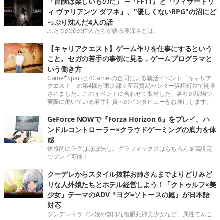
「冒険は楽しいものだ」 ─『FF11』と『ウィザードリ
ィ ヴァリアンツ ダフネ』、"優しくないRPG"の沼にど
っぷり沈んだ4人の話
ふたつの沼の住人たちが語る奥深さとは。
【キャリアクエスト】ゲーム作りを仕事にするという
こと。セガの若手の事例に見る，ゲームプログラマと
いう働き方
Game*Sparkと4Gamerの合同による就活イベント「キャリア
クエスト」の第4回が東京都立産業貿易センター浜松町館で開催
されました。このイベントに合わせて取材した、各社の現場で
実際に働いている若手社員へのインタビューをお届けします。
GeForce NOWで『Forza Horizon 6』をプレイ。ハ
ンドルコントローラー×クラウドゲーミングの底力を体
感
体感的にラグはほぼ無し。グラフィックスはもちろん最高設定
でプレイ可能！
クーデレからスタイル抜群お姉さんまでよりどりみど
りな人外娘たちとホテル経営しよう！「クトゥルフ×美
少女」テーマのADV『ヨグ=ソトースの庭』が日本語
対応
ツンデレドラゴン娘や無口な複眼死神美少女など、属性てんこ