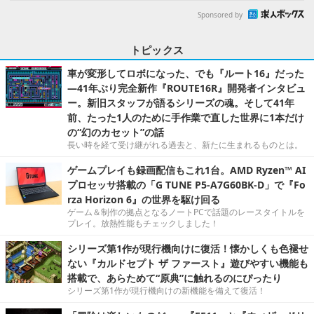
Sponsored by
トピックス
車が変形してロボになった、でも『ルート16』だった
―41年ぶり完全新作『ROUTE16R』開発者インタビュ
ー。新旧スタッフが語るシリーズの魂。そして41年
前、たった1人のために手作業で直した世界に1本だけ
の“幻のカセット”の話
長い時を経て受け継がれる過去と、新たに生まれるものとは。
ゲームプレイも録画配信もこれ1台。AMD Ryzen™ AI
プロセッサ搭載の「G TUNE P5-A7G60BK-D」で『Fo
rza Horizon 6』の世界を駆け回る
ゲーム＆制作の拠点となるノートPCで話題のレースタイトルを
プレイ。放熱性能もチェックしました！
シリーズ第1作が現行機向けに復活！懐かしくも色褪せ
ない『カルドセプト ザ ファースト』遊びやすい機能も
搭載で、あらためて“原典”に触れるのにぴったり
シリーズ第1作が現行機向けの新機能を備えて復活！