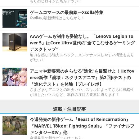
もりのヒロインたちがアツい！
ゲームコマースの最前線ーXsolla特集
Xsollaの最新情報はこちらから！
AAAゲームも制作も妥協なし。「Lenovo Legion To
wer 5」はCore Ultra世代の“全てこなせるゲーミング
デスクトップ”
迫力を感じる強力スペック。メンテナンスしやすい構造もあり
がたい！
アニマや新要素のさらなる“進化”を目撃せよ！HoYov
erse新作『崩壊：ネクサスアニマ』第2回βテストの
「進化テスト」を体験【プレイレポ】
さまざまなアニマとの出会いや、スキルによってさらに戦略性
が増したバトルなど、本作の注目の要素に迫ります！
連載・注目記事
今週発売の新作ゲーム『Beast of Reincarnation』
『MARVEL Tōkon: Fighting Souls』『ファイナルフ
ァンタジーXIV』他
今週発売の新作ゲームはこちら。