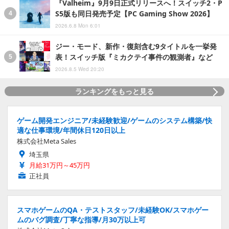
『Valheim』9月9日正式リリースへ！スイッチ2・P
S5版も同日発売予定【PC Gaming Show 2026】
2026.6.8 Mon 6:01
ジー・モード、新作・復刻含む9タイトルを一挙発
表！スイッチ版『ミカクテイ事件の観測者』など
2026.8.5 Wed 20:20
ランキングをもっと見る
ゲーム開発エンジニア/未経験歓迎/ゲームのシステム構築/快
適な仕事環境/年間休日120日以上
株式会社Meta Sales
埼玉県
月給31万円～45万円
正社員
スマホゲームのQA・テストスタッフ/未経験OK/スマホゲー
ムのバグ調査/丁寧な指導/月30万以上可