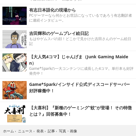
有志日本語化の現場から
PCゲーマーなら何かとお世話になっているであろう有志翻訳者
に連続インタビュー。
吉田輝和のゲームプレイ絵日記
もはやゲムスパの顔！どこかで見かけた吉田さんのゲーム絵日
記
【大人気4コマ】じゃんげま（Junk Gaming Maide
n）
Game*Sparkの一大コンテンツに成長した4コマ。単行本も好評
発売中！
Game*Spark/インサイド公式ディスコードサーバー
好評稼働中！
【大喜利】『新種のゲーミング“蚊”が登場！ その特徴
とは？』回答募集中！
写真・画像
ホーム
›
ニュース
›
発表
›
記事
›