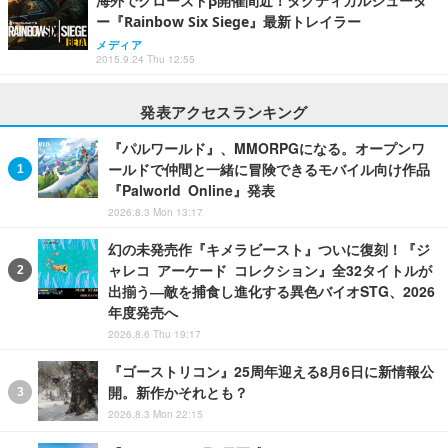
海外でクローズドβ開催間近！タクティカルシュータ
ー『Rainbow Six Siege』最新トレイラー
メディア
2015.9.24 Thu 12:55
発表アクセスランキング
『パルワールド』、MMORPGになる。オープンワ
ールドで仲間と一緒に冒険できるモバイル向け作品
『Palworld Online』発表
2026.8.3 Mon 13:17
幻の未発売作『キメラビースト』ついに復刻！『ジ
ャレコ アーケード コレクション』全32タイトルが
出揃う―敵を捕食し進化する異色バイオSTG、2026
年度発売へ
2026.8.6 Thu 19:17
『ゴーストリコン』25周年迎える8月6日に新情報公
開。新作かそれとも？
2026.8.3 Mon 22:15