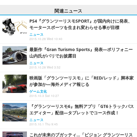
関連ニュース
PS4『グランツーリスモSPORT』が国内向けに発表、
モータースポーツを生まれ変わらせる事が目標
ニュース
2015.10.28 Wed 10:40
最新作『Gran Turismo Sports』発表―ポリフォニー
山内氏がパリでお披露目
ニュース
2015.10.28 Wed 3:52
映画版「グランツーリスモ」に「RED/レッド」脚本家
が参加か―海外メディア報じる
ゲーム文化
2015.10.3 Sat 10:27
『グランツーリスモ6』無料アプリ「GT6トラックパス
エディター」配信―タブレットでコース作成！
ニュース
2015.10.1 Thu 9:45
これが未来のブガッティ…「ビジョン グランツーリス