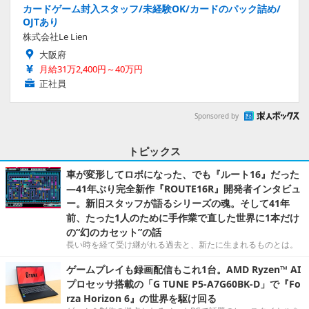
カードゲーム封入スタッフ/未経験OK/カードのパック詰め/
OJTあり
株式会社Le Lien
大阪府
月給31万2,400円～40万円
正社員
Sponsored by
トピックス
車が変形してロボになった、でも『ルート16』だった
―41年ぶり完全新作『ROUTE16R』開発者インタビュ
ー。新旧スタッフが語るシリーズの魂。そして41年
前、たった1人のために手作業で直した世界に1本だけ
の“幻のカセット”の話
長い時を経て受け継がれる過去と、新たに生まれるものとは。
ゲームプレイも録画配信もこれ1台。AMD Ryzen™ AI
プロセッサ搭載の「G TUNE P5-A7G60BK-D」で『Fo
rza Horizon 6』の世界を駆け回る