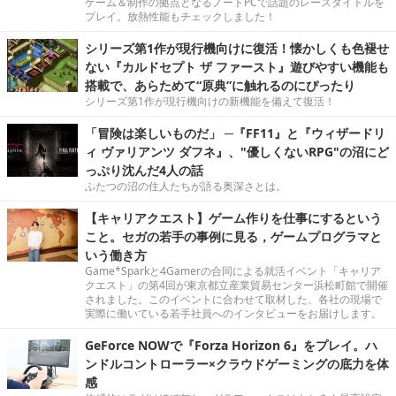
ゲーム＆制作の拠点となるノートPCで話題のレースタイトルを
プレイ。放熱性能もチェックしました！
シリーズ第1作が現行機向けに復活！懐かしくも色褪せ
ない『カルドセプト ザ ファースト』遊びやすい機能も
搭載で、あらためて“原典”に触れるのにぴったり
シリーズ第1作が現行機向けの新機能を備えて復活！
「冒険は楽しいものだ」 ─『FF11』と『ウィザードリ
ィ ヴァリアンツ ダフネ』、"優しくないRPG"の沼にど
っぷり沈んだ4人の話
ふたつの沼の住人たちが語る奥深さとは。
【キャリアクエスト】ゲーム作りを仕事にするという
こと。セガの若手の事例に見る，ゲームプログラマと
いう働き方
Game*Sparkと4Gamerの合同による就活イベント「キャリア
クエスト」の第4回が東京都立産業貿易センター浜松町館で開催
されました。このイベントに合わせて取材した、各社の現場で
実際に働いている若手社員へのインタビューをお届けします。
GeForce NOWで『Forza Horizon 6』をプレイ。ハ
ンドルコントローラー×クラウドゲーミングの底力を体
感