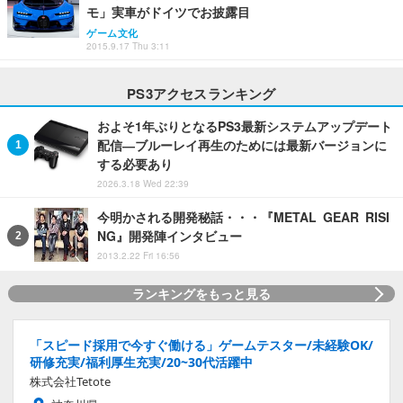
モ」実車がドイツでお披露目
ゲーム文化
2015.9.17 Thu 3:11
PS3アクセスランキング
およそ1年ぶりとなるPS3最新システムアップデート
配信―ブルーレイ再生のためには最新バージョンに
する必要あり
2026.3.18 Wed 22:39
今明かされる開発秘話・・・『METAL GEAR RISI
NG』開発陣インタビュー
2013.2.22 Fri 16:56
ランキングをもっと見る
「スピード採用で今すぐ働ける」ゲームテスター/未経験OK/
研修充実/福利厚生充実/20~30代活躍中
株式会社Tetote