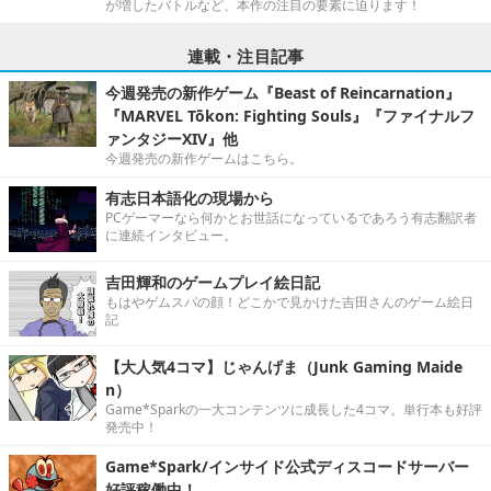
が増したバトルなど、本作の注目の要素に迫ります！
連載・注目記事
今週発売の新作ゲーム『Beast of Reincarnation』
『MARVEL Tōkon: Fighting Souls』『ファイナルフ
ァンタジーXIV』他
今週発売の新作ゲームはこちら。
有志日本語化の現場から
PCゲーマーなら何かとお世話になっているであろう有志翻訳者
に連続インタビュー。
吉田輝和のゲームプレイ絵日記
もはやゲムスパの顔！どこかで見かけた吉田さんのゲーム絵日
記
【大人気4コマ】じゃんげま（Junk Gaming Maide
n）
Game*Sparkの一大コンテンツに成長した4コマ。単行本も好評
発売中！
Game*Spark/インサイド公式ディスコードサーバー
好評稼働中！