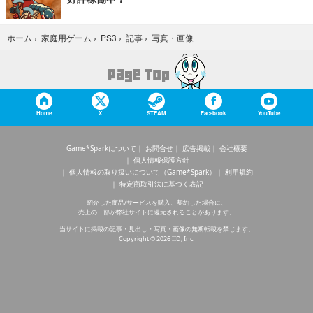
写真・画像
ホーム
›
家庭用ゲーム
›
PS3
›
記事
›
Home
X
STEAM
Facebook
YouTube
Game*Sparkについて
お問合せ
広告掲載
会社概要
個人情報保護方針
個人情報の取り扱いについて（Game*Spark）
利用規約
特定商取引法に基づく表記
紹介した商品/サービスを購入、契約した場合に、
売上の一部が弊社サイトに還元されることがあります。
当サイトに掲載の記事・見出し・写真・画像の無断転載を禁じます。
Copyright © 2026 IID, Inc.