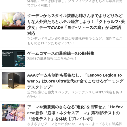
体感的にラグはほぼ無し。グラフィックスはもちろん最高設定
でプレイ可能！
クーデレからスタイル抜群お姉さんまでよりどりみど
りな人外娘たちとホテル経営しよう！「クトゥルフ×美
少女」テーマのADV『ヨグ=ソトースの庭』が日本語
対応
ツンデレドラゴン娘や無口な複眼死神美少女など、属性てんこ
もりのヒロインたちがアツい！
ゲームコマースの最前線ーXsolla特集
Xsollaの最新情報はこちらから！
AAAゲームも制作も妥協なし。「Lenovo Legion To
wer 5」はCore Ultra世代の“全てこなせるゲーミング
デスクトップ”
迫力を感じる強力スペック。メンテナンスしやすい構造もあり
がたい！
アニマや新要素のさらなる“進化”を目撃せよ！HoYov
erse新作『崩壊：ネクサスアニマ』第2回βテストの
「進化テスト」を体験【プレイレポ】
さまざまなアニマとの出会いや、スキルによってさらに戦略性