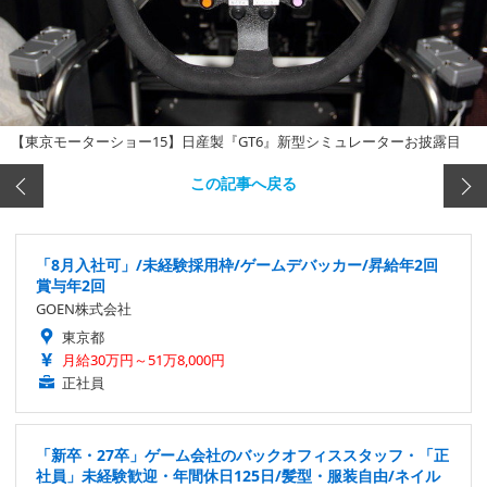
【東京モーターショー15】日産製『GT6』新型シミュレーターお披露目
この記事へ戻る
「8月入社可」/未経験採用枠/ゲームデバッカー/昇給年2回
賞与年2回
GOEN株式会社
東京都
月給30万円～51万8,000円
正社員
「新卒・27卒」ゲーム会社のバックオフィススタッフ・「正
社員」未経験歓迎・年間休日125日/髪型・服装自由/ネイル