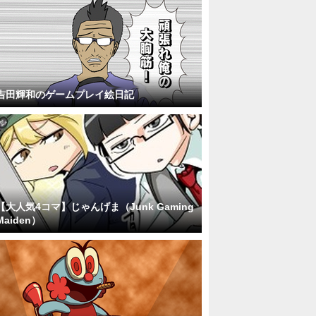
吉田輝和のゲームプレイ絵日記
【大人気4コマ】じゃんげま（Junk Gaming
Maiden）