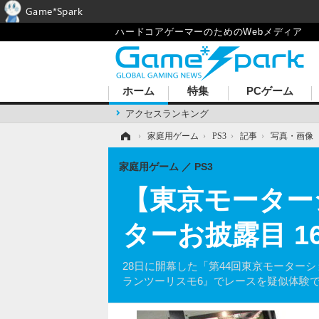
Game*Spark
ハードコアゲーマーのためのWebメディア
ホーム
特集
PCゲーム
アクセスランキング
ホーム
›
家庭用ゲーム
›
PS3
›
記事
›
写真・画像
家庭用ゲーム
PS3
【東京モーター
ターお披露目 
28日に開幕した「第44回東京モーター
ランツーリスモ6』でレースを疑似体験