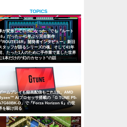
TOPICS
車が変形してロボになった、でも『ルート
16』だった―41年ぶり完全新作
『ROUTE16R』開発者インタビュー。新旧
スタッフが語るシリーズの魂。そして41年
前、たった1人のために手作業で直した世界
に1本だけの“幻のカセット”の話
ゲームプレイも録画配信もこれ1台。AMD
Ryzen™ AIプロセッサ搭載の「G TUNE P5-
A7G60BK-D」で『Forza Horizon 6』の世
界を駆け回る