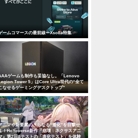
ゲームコマースの最前線ーXsolla特集
AAAゲームも制作も妥協なし。「Lenovo
Legion Tower 5」はCore Ultra世代の“全て
こなせるゲーミングデスクトップ”
アニマや新要素のさらなる“進化”を目撃せ
よ！HoYoverse新作『崩壊：ネクサスアニ
マ』第2回βテストの「進化テスト」を体験