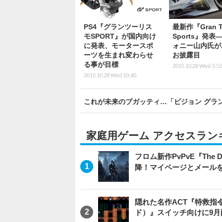
PS4『グランツーリス
最新作『Gran T
モSPORT』が国内向け
Sports』発表
に発表、モータースポ
ォニー山内氏が
ーツを生まれ変わらせ
お披露目
る事が目標
2015.10.28 Wed 3:52
2015.10.28 Wed 10:40
これが未来のブガッティ…「ビジョン グラ
家庭用ゲーム アクセスラン
フロム新作PvPvE『The
降！マイページとメール
隠れた名作ACT『特救指令
ド）』スイッチ向けに9月