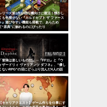
シリーズ第1作が現行機向けに復活！懐かし
くも色褪せない『カルドセプト ザ ファース
ト』遊びやすい機能も搭載で、あらため
て“原典”に触れるのにぴったり
「冒険は楽しいものだ」 ─『FF11』と『ウ
ィザードリィ ヴァリアンツ ダフネ』、"優し
くないRPG"の沼にどっぷり沈んだ4人の話
【キャリアクエスト】ゲーム作りを仕事にす