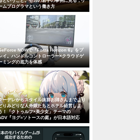
るということ。セガの若手の事例に見る，ゲ
ームプログラマという働き方
GeForce NOWで『Forza Horizon 6』をプ
レイ。ハンドルコントローラー×クラウドゲ
ーミングの底力を体感
クーデレからスタイル抜群お姉さんまでより
どりみどりな人外娘たちとホテル経営しよ
う！「クトゥルフ×美少女」テーマの
ADV『ヨグ=ソトースの庭』が日本語対応