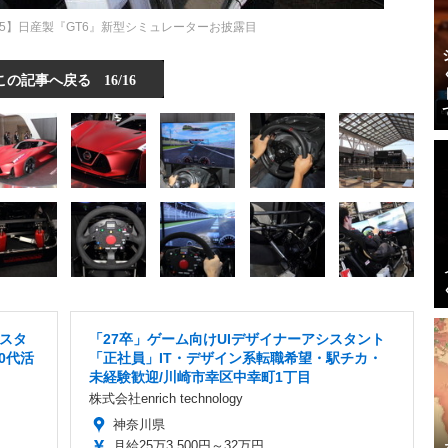
5】日産製『GT6』新型シミュレーターお披露目
この記事へ戻る
16/16
スタ
「27卒」ゲーム向けUIデザイナーアシスタント
30代活
「正社員」IT・デザイン系転職希望・駅チカ・
未経験歓迎/川崎市幸区中幸町1丁目
株式会社enrich technology
神奈川県
月給25万3,500円～32万円