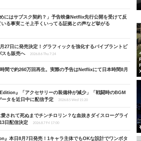
めにはサブスク契約？」予告映像Netflix先行公開を受けて反
ている事実こそ上手くいってる証拠との声など挙がる
0月27日に発売決定！グラフィックを強化するバイブラントビ
パスも販売へ
2026.8.6 Thu 7:24
時間で約260万回再生。実際の予告はNetflixにて日本時間8月
ch 2 Edition』「アクセサリーの装備枠が減少」「戦闘時のBGM
データを近日中に配信予定
2026.8.5 Wed 15:20
の子に愛されて死ぬまでチンチロリン？な血抜きダイスローグライ
13日配信決定
2026.8.7 Fri 17:00
Tōkon』本日8月7日発売！1キャラ主体でもOKな設計でワンボタ