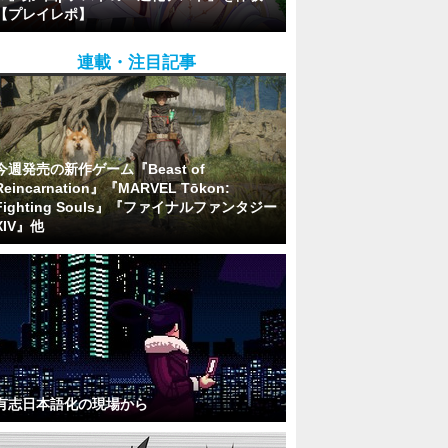
【プレイレポ】
連載・注目記事
今週発売の新作ゲーム『Beast of
Reincarnation』『MARVEL Tōkon:
Fighting Souls』『ファイナルファンタジー
XIV』他
有志日本語化の現場から