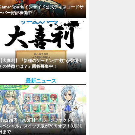
Game*Spark/インサイド公式ディスコードサ
ーバー好評稼働中！
【大喜利】『新種のゲーミング“蚊”が登場！
その特徴とは？』回答募集中！
最新ニュース
【3,278円→780円】『ルーンファクトリー４
スペシャル』スイッチ版が76％オフ！8月31
日まで