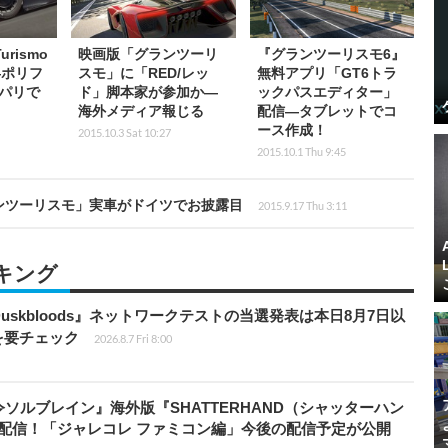
urismo
映画版「グランツーリ
『グランツーリスモ6』
―ポリフ
スモ」に「RED/レッ
無料アプリ「GT6トラ
パリで
ド」脚本家が参加か―
ックパスエディター」
海外メディア報じる
配信―タブレットでコ
ース作成！
2015.10.3 Sat 10:27
2015.10.1 Thu 9:45
ンツーリスモ」実車がドイツでお披露目
2015.9.17 Thu 3:11
キング
 Duskbloods』ネットワークテストの当選発表は本日8月7日以
を要チェック
2026.8.7 Fri 8:00
ソルブレイン』海外版『SHATTERHAND（シャッターハン
配信！「ジャレコレ ファミコン編」今後の配信予定が公開