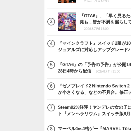
2026.8.7 Fri 16:30
『GTA6』、「早く見るた
発も…皆が不満を漏らし
2026.8.7 Fri 15:00
『マインクラフト』スイッチ2版が1
ジュアルズに対応しアップグレード
『GTA6』の「予告の予告」が公開14
28日4時から配信
2026.8.7 Fri 11:30
『ゼノブレイド2 Nintendo Swit
が小さくなる」などの不具合。修正
Steam92%好評！ヤンデレの女
ト『メンヘラリウム』スイッチ版8月
マーベル4vs4格ゲー『MARVEL 