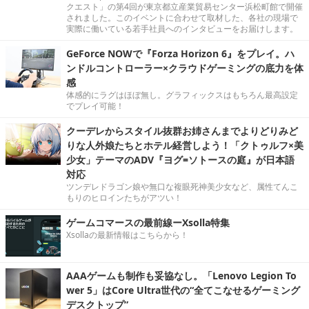
クエスト」の第4回が東京都立産業貿易センター浜松町館で開催
されました。このイベントに合わせて取材した、各社の現場で
実際に働いている若手社員へのインタビューをお届けします。
GeForce NOWで『Forza Horizon 6』をプレイ。ハ
ンドルコントローラー×クラウドゲーミングの底力を体
感
体感的にラグはほぼ無し。グラフィックスはもちろん最高設定
でプレイ可能！
クーデレからスタイル抜群お姉さんまでよりどりみど
りな人外娘たちとホテル経営しよう！「クトゥルフ×美
少女」テーマのADV『ヨグ=ソトースの庭』が日本語
対応
ツンデレドラゴン娘や無口な複眼死神美少女など、属性てんこ
もりのヒロインたちがアツい！
ゲームコマースの最前線ーXsolla特集
Xsollaの最新情報はこちらから！
AAAゲームも制作も妥協なし。「Lenovo Legion To
wer 5」はCore Ultra世代の“全てこなせるゲーミング
デスクトップ”