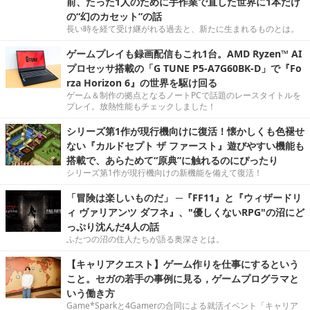
前、たった1人のために手作業で直した世界に1本だけ
の“幻のカセット”の話
長い時を経て受け継がれる過去と、新たに生まれるものとは。
ゲームプレイも録画配信もこれ1台。AMD Ryzen™ AI
プロセッサ搭載の「G TUNE P5-A7G60BK-D」で『Fo
rza Horizon 6』の世界を駆け回る
ゲーム＆制作の拠点となるノートPCで話題のレースタイトルを
プレイ。放熱性能もチェックしました！
シリーズ第1作が現行機向けに復活！懐かしくも色褪せ
ない『カルドセプト ザ ファースト』遊びやすい機能も
搭載で、あらためて“原典”に触れるのにぴったり
シリーズ第1作が現行機向けの新機能を備えて復活！
「冒険は楽しいものだ」 ─『FF11』と『ウィザードリ
ィ ヴァリアンツ ダフネ』、"優しくないRPG"の沼にど
っぷり沈んだ4人の話
ふたつの沼の住人たちが語る奥深さとは。
【キャリアクエスト】ゲーム作りを仕事にするという
こと。セガの若手の事例に見る，ゲームプログラマと
いう働き方
Game*Sparkと4Gamerの合同による就活イベント「キャリア