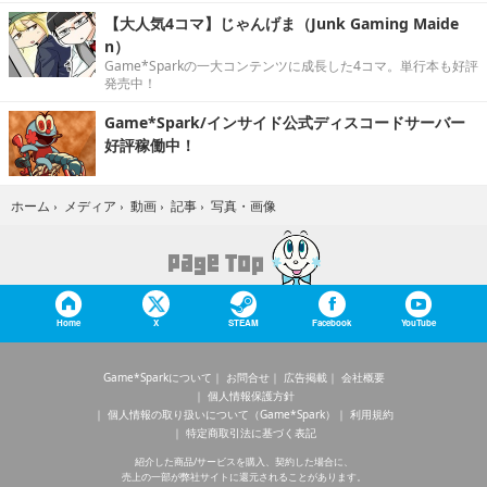
【大人気4コマ】じゃんげま（Junk Gaming Maide
n）
Game*Sparkの一大コンテンツに成長した4コマ。単行本も好評
発売中！
Game*Spark/インサイド公式ディスコードサーバー
好評稼働中！
写真・画像
ホーム
›
メディア
›
動画
›
記事
›
Home
X
STEAM
Facebook
YouTube
Game*Sparkについて
お問合せ
広告掲載
会社概要
個人情報保護方針
個人情報の取り扱いについて（Game*Spark）
利用規約
特定商取引法に基づく表記
紹介した商品/サービスを購入、契約した場合に、
売上の一部が弊社サイトに還元されることがあります。