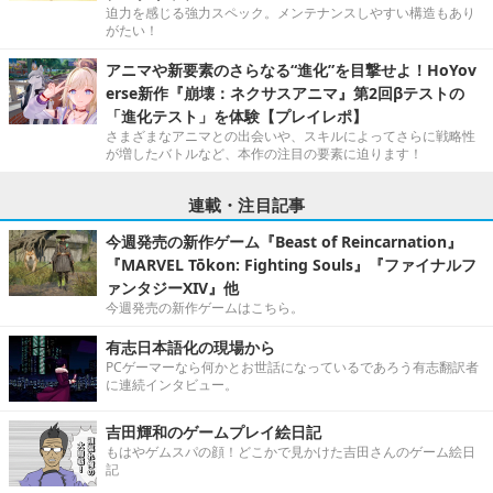
迫力を感じる強力スペック。メンテナンスしやすい構造もあり
がたい！
アニマや新要素のさらなる“進化”を目撃せよ！HoYov
erse新作『崩壊：ネクサスアニマ』第2回βテストの
「進化テスト」を体験【プレイレポ】
さまざまなアニマとの出会いや、スキルによってさらに戦略性
が増したバトルなど、本作の注目の要素に迫ります！
連載・注目記事
今週発売の新作ゲーム『Beast of Reincarnation』
『MARVEL Tōkon: Fighting Souls』『ファイナルフ
ァンタジーXIV』他
今週発売の新作ゲームはこちら。
有志日本語化の現場から
PCゲーマーなら何かとお世話になっているであろう有志翻訳者
に連続インタビュー。
吉田輝和のゲームプレイ絵日記
もはやゲムスパの顔！どこかで見かけた吉田さんのゲーム絵日
記