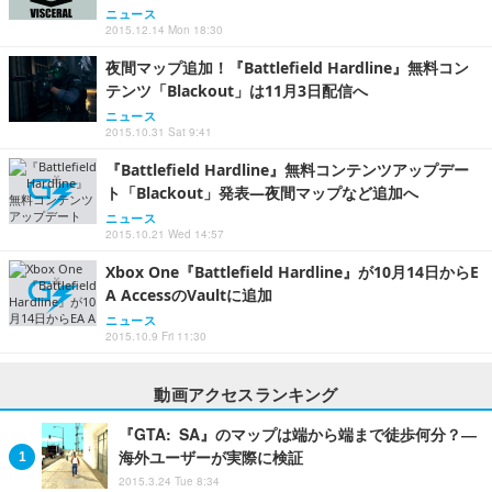
ニュース
2015.12.14 Mon 18:30
夜間マップ追加！『Battlefield Hardline』無料コン
テンツ「Blackout」は11月3日配信へ
ニュース
2015.10.31 Sat 9:41
『Battlefield Hardline』無料コンテンツアップデー
ト「Blackout」発表―夜間マップなど追加へ
ニュース
2015.10.21 Wed 14:57
Xbox One『Battlefield Hardline』が10月14日からE
A AccessのVaultに追加
ニュース
2015.10.9 Fri 11:30
動画アクセスランキング
『GTA: SA』のマップは端から端まで徒歩何分？―
海外ユーザーが実際に検証
2015.3.24 Tue 8:34