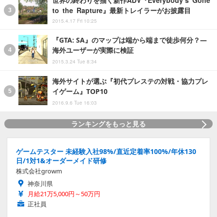
世界の終わりを描く新作ADV『Everybody’s Gone
to the Rapture』最新トレイラーがお披露目
2015.4.17 Fri 10:25
『GTA: SA』のマップは端から端まで徒歩何分？―
海外ユーザーが実際に検証
2015.3.24 Tue 8:34
海外サイトが選ぶ『初代プレステの対戦・協力プレ
イゲーム』TOP10
2016.9.6 Tue 16:03
ランキングをもっと見る
ゲームテスター 未経験入社98%/直近定着率100%/年休130
日/1対1&オーダーメイド研修
株式会社growm
神奈川県
月給21万5,000円～50万円
正社員