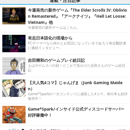
連載・注目記事
今週発売の新作ゲーム『The Elder Scrolls IV: Oblivio
n Remastered』『アークナイツ』『Hell Let Loose:
Vietnam』他
今週発売の新作ゲームはこちら。
有志日本語化の現場から
PCゲーマーなら何かとお世話になっているであろう有志翻訳者
に連続インタビュー。
吉田輝和のゲームプレイ絵日記
もはやゲムスパの顔！どこかで見かけた吉田さんのゲーム絵日
記
【大人気4コマ】じゃんげま（Junk Gaming Maide
n）
Game*Sparkの一大コンテンツに成長した4コマ。単行本も好評
発売中！
Game*Spark/インサイド公式ディスコードサーバー
好評稼働中！