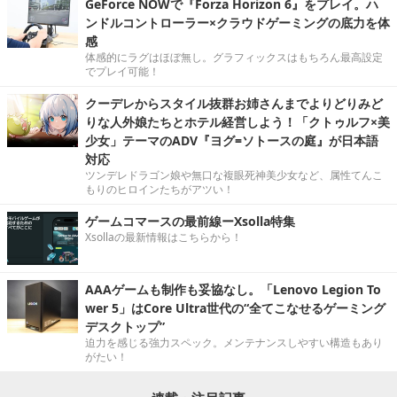
GeForce NOWで『Forza Horizon 6』をプレイ。ハ
ンドルコントローラー×クラウドゲーミングの底力を体
感
体感的にラグはほぼ無し。グラフィックスはもちろん最高設定
でプレイ可能！
クーデレからスタイル抜群お姉さんまでよりどりみど
りな人外娘たちとホテル経営しよう！「クトゥルフ×美
少女」テーマのADV『ヨグ=ソトースの庭』が日本語
対応
ツンデレドラゴン娘や無口な複眼死神美少女など、属性てんこ
もりのヒロインたちがアツい！
ゲームコマースの最前線ーXsolla特集
Xsollaの最新情報はこちらから！
AAAゲームも制作も妥協なし。「Lenovo Legion To
wer 5」はCore Ultra世代の“全てこなせるゲーミング
デスクトップ”
迫力を感じる強力スペック。メンテナンスしやすい構造もあり
がたい！