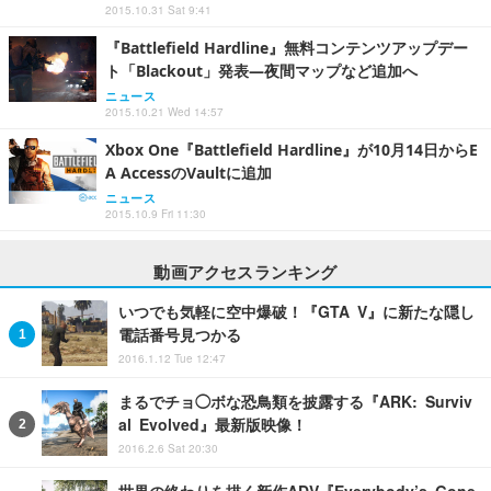
2015.10.31 Sat 9:41
『Battlefield Hardline』無料コンテンツアップデー
ト「Blackout」発表―夜間マップなど追加へ
ニュース
2015.10.21 Wed 14:57
Xbox One『Battlefield Hardline』が10月14日からE
A AccessのVaultに追加
ニュース
2015.10.9 Fri 11:30
動画アクセスランキング
いつでも気軽に空中爆破！『GTA V』に新たな隠し
電話番号見つかる
2016.1.12 Tue 12:47
まるでチョ◯ボな恐鳥類を披露する『ARK: Surviv
al Evolved』最新版映像！
2016.2.6 Sat 20:30