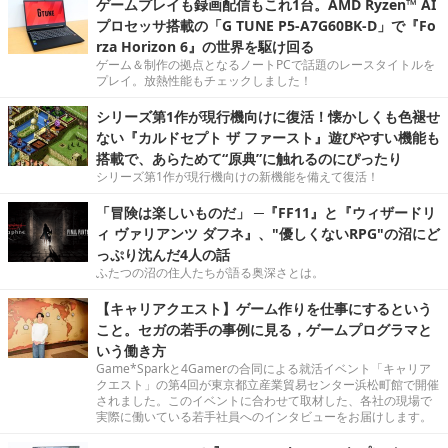
ゲームプレイも録画配信もこれ1台。AMD Ryzen™ AI
プロセッサ搭載の「G TUNE P5-A7G60BK-D」で『Fo
rza Horizon 6』の世界を駆け回る
ゲーム＆制作の拠点となるノートPCで話題のレースタイトルを
プレイ。放熱性能もチェックしました！
シリーズ第1作が現行機向けに復活！懐かしくも色褪せ
ない『カルドセプト ザ ファースト』遊びやすい機能も
搭載で、あらためて“原典”に触れるのにぴったり
シリーズ第1作が現行機向けの新機能を備えて復活！
「冒険は楽しいものだ」 ─『FF11』と『ウィザードリ
ィ ヴァリアンツ ダフネ』、"優しくないRPG"の沼にど
っぷり沈んだ4人の話
ふたつの沼の住人たちが語る奥深さとは。
【キャリアクエスト】ゲーム作りを仕事にするという
こと。セガの若手の事例に見る，ゲームプログラマと
いう働き方
Game*Sparkと4Gamerの合同による就活イベント「キャリア
クエスト」の第4回が東京都立産業貿易センター浜松町館で開催
されました。このイベントに合わせて取材した、各社の現場で
実際に働いている若手社員へのインタビューをお届けします。