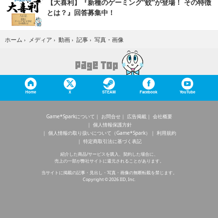
【大喜利】『新種のゲーミング“蚊”が登場！ その特徴
とは？』回答募集中！
写真・画像
ホーム
›
メディア
›
動画
›
記事
›
Home
X
STEAM
Facebook
YouTube
Game*Sparkについて
お問合せ
広告掲載
会社概要
個人情報保護方針
個人情報の取り扱いについて（Game*Spark）
利用規約
特定商取引法に基づく表記
紹介した商品/サービスを購入、契約した場合に、
売上の一部が弊社サイトに還元されることがあります。
当サイトに掲載の記事・見出し・写真・画像の無断転載を禁じます。
Copyright © 2026 IID, Inc.