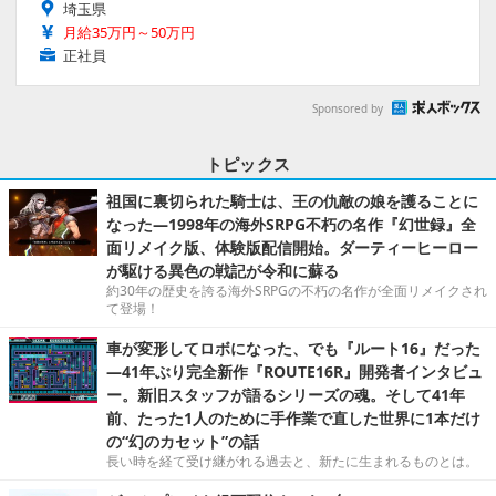
埼玉県
月給35万円～50万円
正社員
Sponsored by
トピックス
祖国に裏切られた騎士は、王の仇敵の娘を護ることに
なった―1998年の海外SRPG不朽の名作『幻世録』全
面リメイク版、体験版配信開始。ダーティーヒーロー
が駆ける異色の戦記が令和に蘇る
約30年の歴史を誇る海外SRPGの不朽の名作が全面リメイクされ
て登場！
車が変形してロボになった、でも『ルート16』だった
―41年ぶり完全新作『ROUTE16R』開発者インタビュ
ー。新旧スタッフが語るシリーズの魂。そして41年
前、たった1人のために手作業で直した世界に1本だけ
の“幻のカセット”の話
長い時を経て受け継がれる過去と、新たに生まれるものとは。